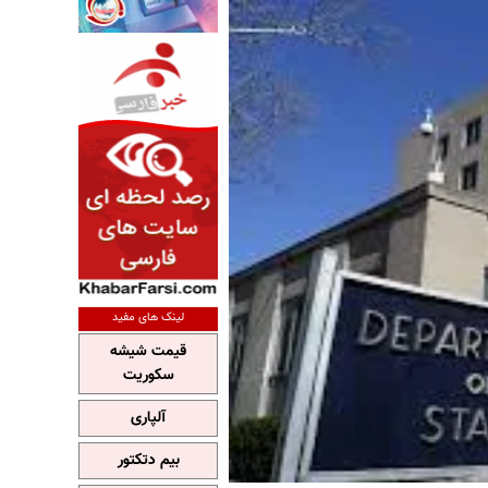
لینک های مفید
قیمت شیشه
سکوریت
آلپاری
بیم دتکتور