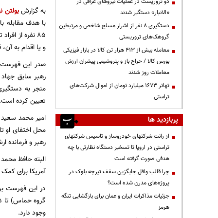
دو تروریست در عملیات نیروهای عراقی در
به گزارش
بولتن نی
«الانبار» دستگیر شدند
با هدف مقابله ب
دستگیری ۸ نفر از اشرار مسلح شاخص و مرتبطین
۸۵ نفره از افر
گروهک‌های تروریستی
و یا اقدام به آن، 
معامله بیش از ۴۱۳ هزار تن کالا در بازار فیزیکی
بورس کالا / حراج باز و پتروشیمی پیشران ارزش
صدر این فهرست در
معاملات روز شدند
رهبر سابق جهاد ا
تهاتر ۱۶۷۳ میلیارد تومان از اموال شرکت‌های
تراستی
تعیین کرده است.
امیر محمد سعید ع
پربازدید ها
از رانت‌ شرکتهای خودروساز و تاسیس شرکتهای
رهبر و فرمانده ار
تراستی در اروپا تا تسخیر دستگاه نظارتی با چه
هدفی صورت گرفته است
آمریکا برای کمک به دستگیری 
چرا قالب وافل جایگزین سقف تیرچه بلوک در
پروژه‌های مدرن شده است؟
جزئیات مذاکرات ایران و عمان برای بازگشایی تنگه
هرمز
وجود دارد.