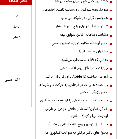
نظر شما
هشتمین کلان شهر ایران مشخص شد
سوابق بیمه شدگان روی سایت تامین اجتماعی
نام
همجنس گرایی در شبکه من و تو
ایمیل
13 توصیه آسان برای رفع بوی بد دهان
مشاهده سامانه آنلاين سوابق بیمه
* نظر
حكم آيت‌الله مكارم درباره شاهين نجفي
سایتهای همسریابی!
دعايي كه قطعا مستجاب مي‌شود
جزئیات جدید قتل روح الله داداشی
آموزش ساخت Apple ID برای کاربران ایرانی
* کد امنیتی
راز خنده های اصغر فرهادی به حرکت بی شرمانه
خانم بازیگر + عکس
پرداخت ۱۰۰ درصد پاداش پایان خدمت فرهنگیان
خلافی آنلاین/استعلام خلافی خودرو از طریق
اینترنت، پیام کوتاه ، تلفن
جسدغرق درخون روح الله داداشی (عکس)
پاسخ های دکتر توکلی به سوالات کنکوری ها