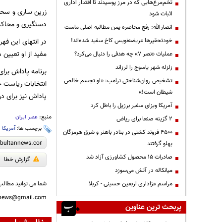
تخم‌مرغ‌هایی که در مرز پوسیدند تا اقتدار اداری
زرین ساری و سحر 
اثبات شود
دستگیری و محاکمه هر یک از آنها مس
انصارالله: رفع محاصره یمن مطالبه اصلی ماست
در انتهای این فه
خودتحقیرها عریضه‌نویس کاخ سفید شده‌اند!
مفید از او تعیین شده که س
عملیات «نصر ۷» چه هدفی را دنبال می‌کرد؟
زلزله شهر یاسوج را لرزاند
تشخیص روان‌شناختی ترامپ: «او تجسم خالص
شیطان است!»
پاداش نیز برای در
آمریکا ویزای سفیر برزیل را باطل کرد
منبع:
عصر ایران
۲ گزینه صنعا برای ریاض
برچسب ها:
آمریکا
،
۴۵۰۰ فروند کشتی در بنادر باهنر و شرق هرمزگان
پهلو گرفتند
صادرات ۱۵ محصول کشاورزی آزاد شد
گزارش خطا
میانکاله در آتش می‌سوزد
شما می توانید مطالب 
مراسم عزاداری اربعین حسینی - کربلا
nnews@gmail.com
پربحث ترین عناوین