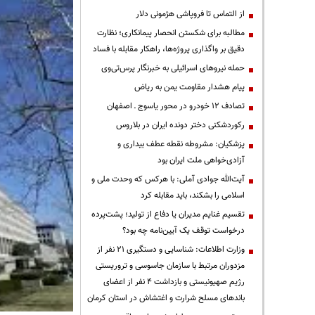
از التماس تا فروپاشی هژمونی دلار
مطالبه برای شکستن انحصار پیمانکاری؛ نظارت
دقیق بر واگذاری پروژه‌ها، راهکار مقابله با فساد
حمله نیروهای اسرائیلی به خبرنگار پرس‌تی‌وی
پیام هشدار مقاومت یمن به ریاض
تصادف ۱۲ خودرو در محور یاسوج ـ اصفهان
رکوردشکنی دختر دونده ایران در بلاروس
پزشکیان: مشروطه نقطه عطف بیداری و
آزادی‌خواهی ملت ایران بود
آیت‌الله جوادی آملی: با هرکس که وحدت ملی و
اسلامی را بشکند، باید مقابله کرد
تقسیم غنایم مدیران یا دفاع از تولید؛ پشت‌پرده
درخواست توقف یک آیین‌نامه چه بود؟
وزارت اطلاعات: شناسایی و دستگیری ۲۱ نفر از
مزدوران مرتبط با سازمان جاسوسی و تروریستی
رژیم صهیونیستی و بازداشت ۴ نفر از اعضای
باندهای مسلح شرارت و اغتشاش در استان کرمان