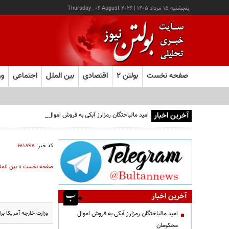
پنجشنبه ۱۵ مرداد ۱۴۰۵
|
Thursday , 06 August 2026
صفحه نخست
بولتن ۲
اقتصادی
بین الملل
اجتماعی
ور
آخرین اخبار
امید مالباختگان رمزارز آبکی به فروش اموال محکومان
کد خبر:
۶۸۱۸۹۷
صفحه نخست
»
بین المل
آخرین اخبار
وزارت خارجه آمریکا برای اطلاعاتی که منجر ب
امید مالباختگان رمزارز آبکی به فروش اموال
محکومان