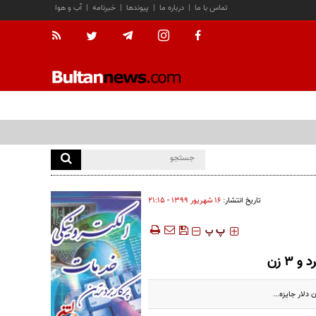
تماس با ما
|
درباره ما
|
پیوندها
|
خبرنامه
|
آب و هوا
تاریخ انتشار:
۱۶ شهريور ۱۳۹۹ - ۲۱:۱۵
‍‍‍ پ
پ