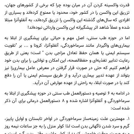
قدرت واکسینه کردن آن در میان بوده چرا که برخی از کشورهای جهان،
تزریق این واکسن را در کشور خود، محدود یا ممنوع کرده‌اند و بسیاری از
افرادی که سال‌های گذشته این واکسن را تزریق کرده‌اند، به آنفلوآنزا مبتلا
شده‌ و عملاً شاهد اثر پیشگیرانه این واکسن وارداتی نبوده‌اند!
اما در حوزه طب سنتی، اصل مهم و حیاتی برای پیشگیری از ابتلا به
بیماری‌‌های واگیردار مانند سرما‌خوردگی، آنفلوآنزا، کرونا و ... بر "تقویت
سیستم ایمنی یا همان حفظ تعادل مزاجی بدن " است؛ یعنی از طریق
رعایت تدابیر تغذیه‌ای و حفظ‌الصحه، این امکان و توانایی را برای بدن خود
فراهم کنیم که حتی در صورت قرار گرفتن در معرض عامل بیماری‌زا نیز
بتواند از عهده تدبیر بیماری درآید و از طریق سیستم ایمنی یا آن را دفع
کند یا در صورت ابتلا، به راحتی از عهده عوارض آن درآید.
در ادامه به 6 توصیه و دستورالعمل طب سنتی در حوزه پیشگیری از ابتلا به
سرما‌خوردگی و آنفلوآنزا اشاره شده و 8 دستورالعمل درمانی برای آن ذکر
شده است:
1. مهمترین علت زمینه‌ساز سرماخوردگی در اواخر تابستان و اوایل پاییز،
گرم و سرد شدن ناگهانی بدن است لذا کولر منزل را به جز ساعات نیمه روز
و به صورت موقت خاموش کنید؛ از کولر ماشین وقتی بدن گرم است و