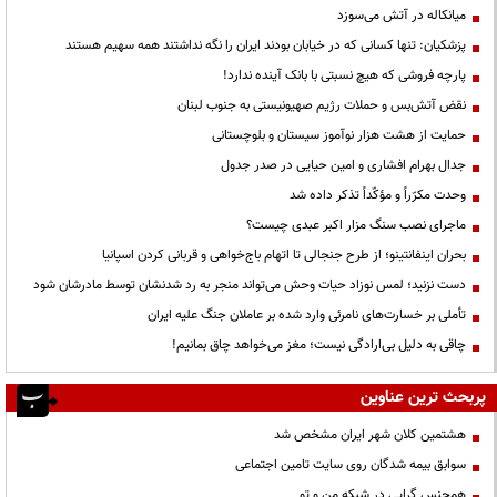
میانکاله در آتش می‌سوزد
پزشکیان: تنها کسانی که در خیابان بودند ایران را نگه نداشتند همه سهیم هستند
پارچه فروشی که هیچ نسبتی با بانک آینده ندارد!
نقض آتش‌بس و حملات رژیم صهیونیستی به جنوب لبنان
حمایت از هشت هزار نوآموز سیستان و بلوچستانی
جدال بهرام افشاری و امین حیایی در صدر جدول
وحدت مکرّراً و مؤکّداً تذکر داده شد
ماجرای نصب سنگ مزار اکبر عبدی چیست؟
بحران اینفانتینو؛ از طرح جنجالی تا اتهام باج‌خواهی و قربانی کردن اسپانیا
دست نزنید؛ لمس نوزاد حیات وحش می‌تواند منجر به رد شدنشان توسط مادرشان شود
تأملی بر خسارت‌های نامرئی وارد شده بر عاملان جنگ علیه ایران
چاقی به دلیل بی‌ارادگی نیست؛ مغز می‌خواهد چاق بمانیم!
پربحث ترین عناوین
هشتمین کلان شهر ایران مشخص شد
سوابق بیمه شدگان روی سایت تامین اجتماعی
همجنس گرایی در شبکه من و تو