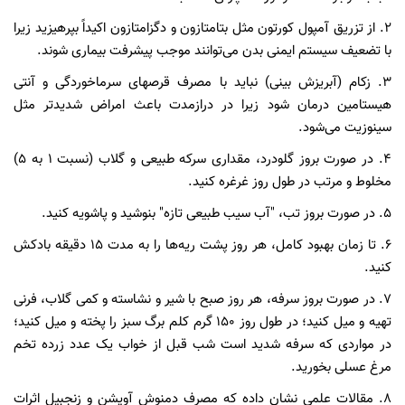
2. از تزریق آمپول کورتون مثل بتامتازون و دگزامتازون اکیداً بپرهیزید زیرا
با تضعیف سیستم ایمنی بدن می‌توانند موجب پیشرفت بیماری شوند.
3. زکام (آبریزش بینی) نباید با مصرف قرصهای سرماخوردگی و آنتی
هیستامین درمان شود زیرا در درازمدت باعث امراض شدیدتر مثل
سینوزیت می‌شود.
4. در صورت بروز گلودرد، مقداری سرکه طبیعی و گلاب (نسبت 1 به 5)
مخلوط و مرتب در طول روز غرغره کنید.
5. در صورت بروز تب، "آب سیب طبیعی تازه" بنوشید و پاشویه کنید.
6. تا زمان بهبود کامل، هر روز پشت ریه‌ها را به مدت 15 دقیقه بادکش
کنید.
7. در صورت بروز سرفه، هر روز صبح با شیر و نشاسته و کمی گلاب، فرنی
تهیه و میل کنید؛ در طول روز 150 گرم کلم برگ سبز را پخته و میل کنید؛
در مواردی که سرفه شدید است شب قبل از خواب یک عدد زرده تخم
مرغ عسلی بخورید.
8. مقالات علمی نشان داده که مصرف دمنوش آویشن و زنجبیل اثرات