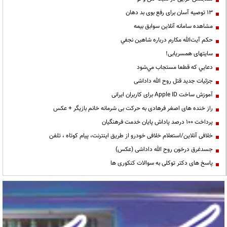
13 توصیه آسان برای رفع بوی بد دهان
مشاهده سامانه آنلاين سوابق بیمه
حكم آيت‌الله مكارم درباره شاهين نجفي
سایتهای همسریابی!
دعايي كه قطعا مستجاب مي‌شود
جزئیات جدید قتل روح الله داداشی
آموزش ساخت Apple ID برای کاربران ایرانی
راز خنده های اصغر فرهادی به حرکت بی شرمانه خانم بازیگر + عکس
پرداخت ۱۰۰ درصد پاداش پایان خدمت فرهنگیان
خلافی آنلاین/استعلام خلافی خودرو از طریق اینترنت، پیام کوتاه ، تلفن
جسدغرق درخون روح الله داداشی (عکس)
پاسخ های دکتر توکلی به سوالات کنکوری ها