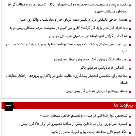
یکصد و پنجاه و سومین شب خدمت؛ موکب شهدای رزکان، تریبون مردم و مطالبه‌گر حل
ریشه‌ای مشکلات شهری
هشدار حاجی دلیگانی درباره تغییر سهم دریای خزر و مخالفت با واگذاری امتیاز
باید افراد کارآمدتر را به کار گرفت/ کاری می کنیم در معیشت مردم مشکلی پیش نیاید
هدف قرار گرفتن اتاق‌ فرماندهی مزدوران عربستان در یمن
این دیپلماسی نمایشی، شکست خورده است/واقعیت‌ها را بپذیرید و به تعهدات خود عمل
کنید
امید مالباختگان رمزارز آبکی به فروش اموال محکومان
از التماس تا فروپاشی هژمونی دلار
مطالبه برای شکستن انحصار پیمانکاری؛ نظارت دقیق بر واگذاری پروژه‌ها، راهکار مقابله با
فساد
حمله نیروهای اسرائیلی به خبرنگار پرس‌تی‌وی
پربازدید ها
تشخیص روان‌شناختی ترامپ: «او تجسم خالص شیطان است!»
گستره امپراتوری ایران در ۵ قرن پیش از میلاد؛ تصویری از ایران ۲۵ قرن پیش
تنگه هرمز قابل معامله نیست برای آمریکا معبر باز نکنید