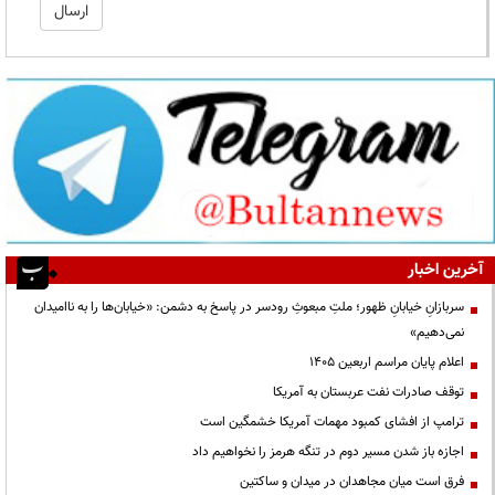
آخرین اخبار
سربازانِ خیابانِ ظهور؛ ملتِ مبعوثِ رودسر در پاسخ به دشمن: «خیابان‌ها را به ناامیدان
نمی‌دهیم»
اعلام پایان مراسم اربعین ۱۴۰۵
توقف صادرات نفت عربستان به آمریکا
ترامپ از افشای کمبود مهمات آمریکا خشمگین است
اجازه باز شدن مسیر دوم در تنگه هرمز را نخواهیم داد
فرق است میان مجاهدان در میدان و ساکتین