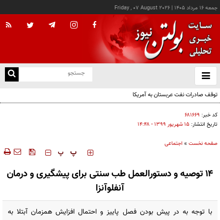
جمعه ۱۶ مرداد ۱۴۰۵
|
Friday , 07 August 2026
از
و
ته
توقف صادرات نفت عربستان به آمریکا
ن
نو
کد خبر:
۶۸۱۶۶۹
تاریخ انتشار:
۱۵ شهريور ۱۳۹۹ - ۱۴:۴۸
صفحه نخست
»
اجتماعی
‍‍‍ پ
پ
۱۴ توصیه و دستورالعمل طب سنتی برای پیشگیری و درمان
آنفلوآنزا
با توجه به در پیش بودن فصل پاییز و احتمال افزایش همزمان آبتلا به