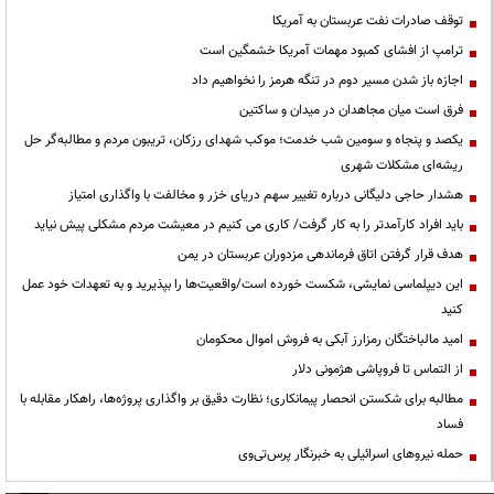
توقف صادرات نفت عربستان به آمریکا
ترامپ از افشای کمبود مهمات آمریکا خشمگین است
اجازه باز شدن مسیر دوم در تنگه هرمز را نخواهیم داد
فرق است میان مجاهدان در میدان و ساکتین
یکصد و پنجاه و سومین شب خدمت؛ موکب شهدای رزکان، تریبون مردم و مطالبه‌گر حل
ریشه‌ای مشکلات شهری
هشدار حاجی دلیگانی درباره تغییر سهم دریای خزر و مخالفت با واگذاری امتیاز
باید افراد کارآمدتر را به کار گرفت/ کاری می کنیم در معیشت مردم مشکلی پیش نیاید
هدف قرار گرفتن اتاق‌ فرماندهی مزدوران عربستان در یمن
این دیپلماسی نمایشی، شکست خورده است/واقعیت‌ها را بپذیرید و به تعهدات خود عمل
کنید
امید مالباختگان رمزارز آبکی به فروش اموال محکومان
از التماس تا فروپاشی هژمونی دلار
مطالبه برای شکستن انحصار پیمانکاری؛ نظارت دقیق بر واگذاری پروژه‌ها، راهکار مقابله با
فساد
حمله نیروهای اسرائیلی به خبرنگار پرس‌تی‌وی