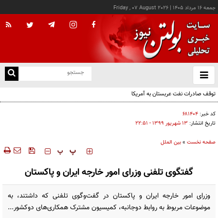
جمعه ۱۶ مرداد ۱۴۰۵
|
Friday , 07 August 2026
از
و
ته
توقف صادرات نفت عربستان به آمریکا
ن
نو
کد خبر:
۶۸۱۴۰۴
تاریخ انتشار:
۱۳ شهريور ۱۳۹۹ - ۲۲:۵۱
صفحه نخست
»
بین الملل
‍‍‍ پ
پ
گفتگوی تلفنی وزرای امور خارجه ایران و پاکستان
وزرای امور خارجه ایران و پاکستان در گفت‌وگوی تلفنی که داشتند، به
موضوعات مربوط به روابط دوجانبه، کمیسیون مشترک همکاری‌های دوکشور...