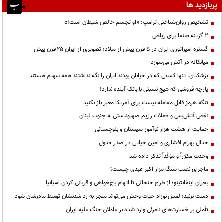
پربازدید ها
تشخیص روان‌شناختی ترامپ: «او تجسم خالص شیطان است!»
۲ گزینه صنعا برای ریاض
گستره امپراتوری ایران در ۵ قرن پیش از میلاد؛ تصویری از ایران ۲۵ قرن پیش
میانکاله در آتش می‌سوزد
پزشکیان: تنها کسانی که در خیابان بودند ایران را نگه نداشتند همه سهیم هستند
پارچه فروشی که هیچ نسبتی با بانک آینده ندارد!
تنگه هرمز قابل معامله نیست برای آمریکا معبر باز نکنید
نقض آتش‌بس و حملات رژیم صهیونیستی به جنوب لبنان
حمایت از هشت هزار نوآموز سیستان و بلوچستانی
جدال بهرام افشاری و امین حیایی در صدر جدول
وحدت مکرّراً و مؤکّداً تذکر داده شد
ماجرای نصب سنگ مزار اکبر عبدی چیست؟
بحران اینفانتینو؛ از طرح جنجالی تا اتهام باج‌خواهی و قربانی کردن اسپانیا
دست نزنید؛ لمس نوزاد حیات وحش می‌تواند منجر به رد شدنشان توسط مادرشان شود
تأملی بر خسارت‌های نامرئی وارد شده بر عاملان جنگ علیه ایران