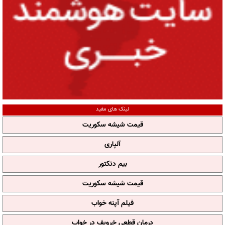
لینک های مفید
قیمت شیشه سکوریت
آلپاری
بیم دتکتور
قیمت شیشه سکوریت
فیلم آپنه خواب
درمان قطعی خروپف در خواب