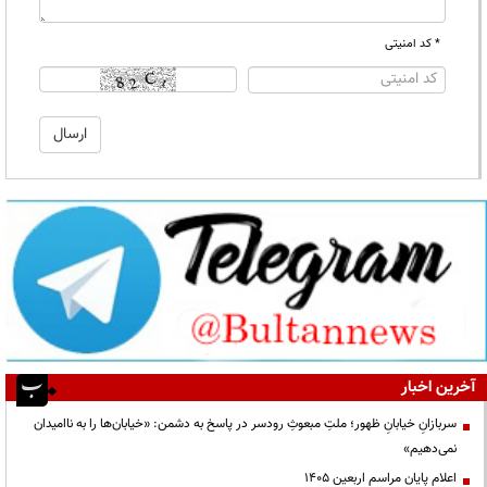
* کد امنیتی
آخرین اخبار
سربازانِ خیابانِ ظهور؛ ملتِ مبعوثِ رودسر در پاسخ به دشمن: «خیابان‌ها را به ناامیدان
نمی‌دهیم»
اعلام پایان مراسم اربعین ۱۴۰۵