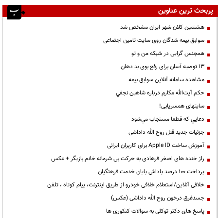
پربحث ترین عناوین
هشتمین کلان شهر ایران مشخص شد
سوابق بیمه شدگان روی سایت تامین اجتماعی
همجنس گرایی در شبکه من و تو
13 توصیه آسان برای رفع بوی بد دهان
مشاهده سامانه آنلاين سوابق بیمه
حكم آيت‌الله مكارم درباره شاهين نجفي
سایتهای همسریابی!
دعايي كه قطعا مستجاب مي‌شود
جزئیات جدید قتل روح الله داداشی
آموزش ساخت Apple ID برای کاربران ایرانی
راز خنده های اصغر فرهادی به حرکت بی شرمانه خانم بازیگر + عکس
پرداخت ۱۰۰ درصد پاداش پایان خدمت فرهنگیان
خلافی آنلاین/استعلام خلافی خودرو از طریق اینترنت، پیام کوتاه ، تلفن
جسدغرق درخون روح الله داداشی (عکس)
پاسخ های دکتر توکلی به سوالات کنکوری ها