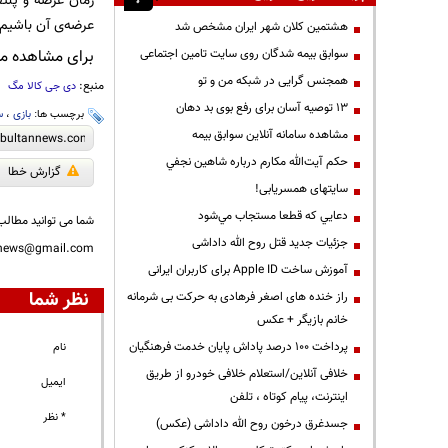
زمان عرضه و پلتف
عرضه‌ی آن باشیم.
هشتمین کلان شهر ایران مشخص شد
برای مشاهده مطالب IT ما را در کانال بولت
سوابق بیمه شدگان روی سایت تامین اجتماعی
همجنس گرایی در شبکه من و تو
منبع:
دی جی کالا مگ
13 توصیه آسان برای رفع بوی بد دهان
برچسب ها:
بازی
،
س
مشاهده سامانه آنلاين سوابق بیمه
حكم آيت‌الله مكارم درباره شاهين نجفي
گزارش خطا
سایتهای همسریابی!
دعايي كه قطعا مستجاب مي‌شود
شما می توانید مطالب 
جزئیات جدید قتل روح الله داداشی
nnews@gmail.com
آموزش ساخت Apple ID برای کاربران ایرانی
نظر شما
راز خنده های اصغر فرهادی به حرکت بی شرمانه
خانم بازیگر + عکس
پرداخت ۱۰۰ درصد پاداش پایان خدمت فرهنگیان
نام
خلافی آنلاین/استعلام خلافی خودرو از طریق
ایمیل
اینترنت، پیام کوتاه ، تلفن
* نظر
جسدغرق درخون روح الله داداشی (عکس)