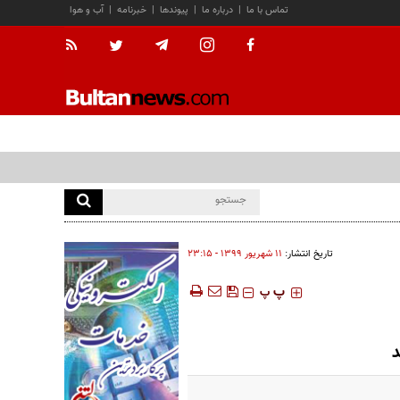
تماس با ما
|
درباره ما
|
پیوندها
|
خبرنامه
|
آب و هوا
تاریخ انتشار:
۱۱ شهريور ۱۳۹۹ - ۲۳:۱۵
‍‍‍ پ
پ