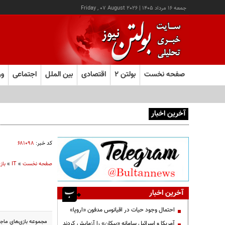
جمعه ۱۶ مرداد ۱۴۰۵
|
Friday , 07 August 2026
صفحه نخست
بولتن ۲
اقتصادی
بین الملل
اجتماعی
ور
آخرین اخبار
اینترنت چگونه مفهوم کودکی را دگرگون کرد؟
کد خبر:
۶۸۱۰۹۸
صفحه نخست
»
IT
»
بازی PC و
آخرین اخبار
احتمال وجود حیات در اقیانوس مدفون «اروپا»
مجموعه بازی‌های ماجر
آمریکا و اسرائیل سامانه «پیکان» را آزمایش کردند