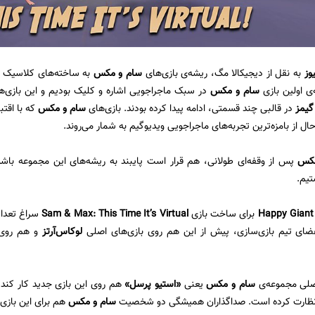
وز
به نقل از دیجیکالا مگ، ریشه‌ی بازی‌های
سام و مکس
به ساخته‌های کلاسیک 
سام و مکس
در سبک ماجراجویی اشاره و کلیک بودیم و این بازی‌ه
گیمز
در قالبی چند قسمتی، ادامه پیدا کرده بودند. بازی‌های
سام و مکس
که با اقت
ال از بامزه‌ترین تجربه‌های ماجراجویی ویدیوگیم به شمار می‌روند.
مکس
پس از وقفه‌ای طولانی، هم قرار است پایبند به ریشه‌های این مجموعه باشد
یم.
Happy
برای ساخت بازی
Sam & Max: This Time It’s Virtual
سراغ تعداد
عضای تیم بازی‌سازی، پیش از این هم روی بازی‌های اصلی
لوکاس‌آرتز
و هم روی 
صلی مجموعه‌ی
سام و مکس
یعنی
«استیو پرسل»
هم روی این بازی جدید کار کند.
نظارت کرده است. صداگذاران همیشگی دو شخصیت
سام و مکس
هم برای این بازی ج