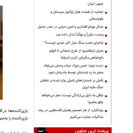
جنوب لبنان
حمایت از هشت هزار نوآموز سیستان و
بلوچستانی
جدال بهرام افشاری و امین حیایی در صدر جدول
وحدت مکرّراً و مؤکّداً تذکر داده شد
ماجرای نصب سنگ مزار اکبر عبدی چیست؟
بحران اینفانتینو؛ از طرح جنجالی تا اتهام
باج‌خواهی و قربانی کردن اسپانیا
دست نزنید؛ لمس نوزاد حیات وحش می‌تواند
منجر به رد شدنشان توسط مادرشان شود
تأملی بر خسارت‌های نامرئی وارد شده بر عاملان
جنگ علیه ایران
چاقی به دلیل بی‌ارادگی نیست؛ مغز می‌خواهد
چاق بمانیم!
بازی‌کننده‌ها در
Sam & Max: This Time it’s Virtual
پزشکیان: از هر تصمیم رهبران فلسطینی در روند
مذاکرات حمایت می‌کنیم
بازی‌کننده را به‌
پربحث ترین عناوین