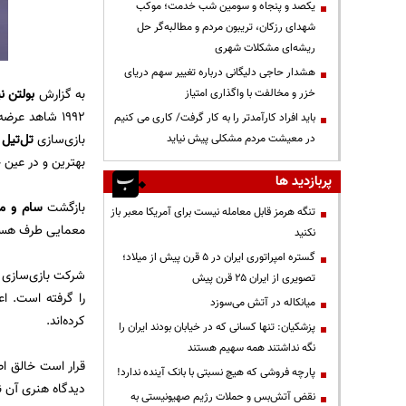
یکصد و پنجاه و سومین شب خدمت؛ موکب
شهدای رزکان، تریبون مردم و مطالبه‌گر حل
ریشه‌ای مشکلات شهری
هشدار حاجی دلیگانی درباره تغییر سهم دریای
به گزارش
بولتن نی
خزر و مخالفت با واگذاری امتیاز
۱۹۹۲ شاهد عرضه‌ی اولین بازی
باید افراد کارآمدتر را به کار گرفت/ کاری می کنیم
بازی‌سازی
تل‌تیل 
در معیشت مردم مشکلی پیش نیاید
بهترین و در عین ح
پربازدید ها
بازگشت
سام و 
تنگه هرمز قابل معامله نیست برای آمریکا معبر باز
معمایی طرف هست
نکنید
گستره امپراتوری ایران در ۵ قرن پیش از میلاد؛
شرکت بازی‌سازی
 Giant
تصویری از ایران ۲۵ قرن پیش
را گرفته است. ا
میانکاله در آتش می‌سوزد
کرده‌اند.
پزشکیان: تنها کسانی که در خیابان بودند ایران را
نگه نداشتند همه سهیم هستند
قرار است خالق ا
پارچه فروشی که هیچ نسبتی با بانک آینده ندارد!
دیدگاه هنری آن 
نقض آتش‌بس و حملات رژیم صهیونیستی به