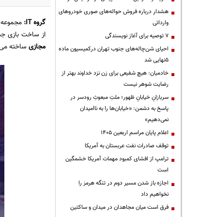
هشدار درباره فروش حواله‌های صوری خودروهای
گروه IT:
مجموعه ب
وارداتی
از ساخت بازی جد
۷ توصیه برای آغاز نویسندگی
مجازی
ساخته می‌شود و 
احیای شن‌چاله‌های جنوب تهران درکمیسیون ماده
۵نهایی شد
خادمیان: هیچ شفیعی برای زن نزد خداوند بهتر از
رضایت شوهر نیست
سربازانِ خیابانِ ظهور؛ ملتِ مبعوثِ رودسر در
پاسخ به دشمن: «خیابان‌ها را به ناامیدان
نمی‌دهیم»
اعلام پایان مراسم اربعین ۱۴۰۵
توقف صادرات نفت عربستان به آمریکا
ترامپ از افشای کمبود مهمات آمریکا خشمگین
است
اجازه باز شدن مسیر دوم در تنگه هرمز را
نخواهیم داد
فرق است میان مجاهدان در میدان و ساکتین