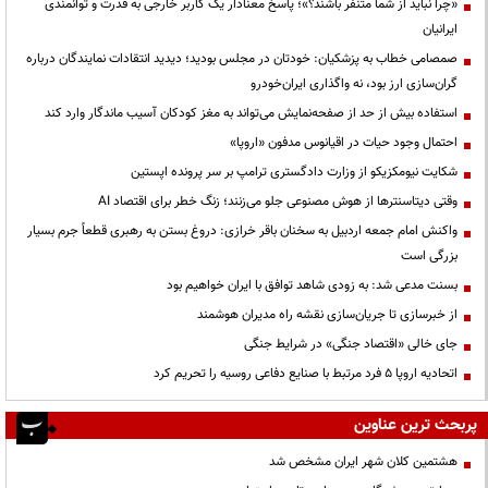
«چرا نباید از شما متنفر باشند؟»؛ پاسخ معنادار یک کاربر خارجی به قدرت و توانمندی
ایرانیان
صمصامی خطاب به پزشکیان: خودتان در مجلس بودید؛ دیدید انتقادات نمایندگان درباره
گران‌سازی ارز بود، نه واگذاری ایران‌خودرو
استفاده بیش از حد از صفحه‌نمایش می‌تواند به مغز کودکان آسیب ماندگار وارد کند
احتمال وجود حیات در اقیانوس مدفون «اروپا»
شکایت نیومکزیکو از وزارت دادگستری ترامپ بر سر پرونده اپستین
وقتی دیتاسنترها از هوش مصنوعی جلو می‌زنند؛ زنگ خطر برای اقتصاد AI
واکنش امام جمعه اردبیل به سخنان باقر خرازی: دروغ بستن به رهبری قطعاً جرم بسیار
بزرگی است
بسنت مدعی شد: به زودی شاهد توافق با ایران خواهیم بود
از خبرسازی تا جریان‌سازی نقشه راه مدیران هوشمند
جای خالی «اقتصاد جنگی» در شرایط جنگی
اتحادیه اروپا ۵ فرد مرتبط با صنایع دفاعی روسیه را تحریم کرد
پربحث ترین عناوین
هشتمین کلان شهر ایران مشخص شد