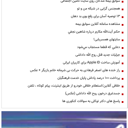
سوابق بیمه شدگان روی سایت تامین اجتماعی
همجنس گرایی در شبکه من و تو
13 توصیه آسان برای رفع بوی بد دهان
مشاهده سامانه آنلاين سوابق بیمه
حكم آيت‌الله مكارم درباره شاهين نجفي
سایتهای همسریابی!
دعايي كه قطعا مستجاب مي‌شود
جزئیات جدید قتل روح الله داداشی
آموزش ساخت Apple ID برای کاربران ایرانی
راز خنده های اصغر فرهادی به حرکت بی شرمانه خانم بازیگر + عکس
پرداخت ۱۰۰ درصد پاداش پایان خدمت فرهنگیان
خلافی آنلاین/استعلام خلافی خودرو از طریق اینترنت، پیام کوتاه ، تلفن
جسدغرق درخون روح الله داداشی (عکس)
پاسخ های دکتر توکلی به سوالات کنکوری ها