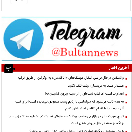
آخرین اخبار
واشنگتن درحال بررسی انتقال موشک‌های «آتاکامس» به اوکراین از طریق ترکیه
هشدار صنعا به عربستان: وقت تلف نکنید
اعدام بد است اما قلب تپنده‌ای را از سینه بیرون کشیدن نه!
به همه ثابت می‌شود که دیپلماسی با رژیم پست سعودی بی‌فایده است| برای تنبیه
آل‌سعود باید با اقدام نظامی تحقیرشان کنیم
تاراج هویت ملی در بازار بی‌صاحب پوشاک؛ مسئولان نظارت کجا خوابیده‌اند؟ / زیر سایه
جنگ، جامعه در حال بی‌حیا شدن است
هوش مصنوعی چگونه عملیات فضاپیماها و ماهواره‌ها را تغییر می‌دهد؟