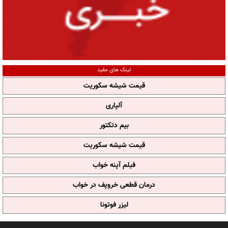
لینک های مفید
قیمت شیشه سکوریت
آلپاری
بیم دتکتور
قیمت شیشه سکوریت
فیلم آپنه خواب
درمان قطعی خروپف در خواب
لیزر فوتونا