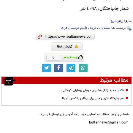
شمار جانباختگان: ١،٠٩٨ نفر
منبع:
بولتن نیوز
برچسب ها:
مبتلایان
،
کرونا
،
اقلیم کردستان عراق
گزارش خطا
پسندیدم
0
مطالب مرتبط
ابتکار جدید ژاپنی‌ها برای درمان بیماران کرونایی
امیدوارکننده‌ترین خبر برای یافتن واکسن کرونا
شما می توانید مطالب و تصاویر خود را به آدرس زیر ارسال فرمایید.
bultannews@gmail.com