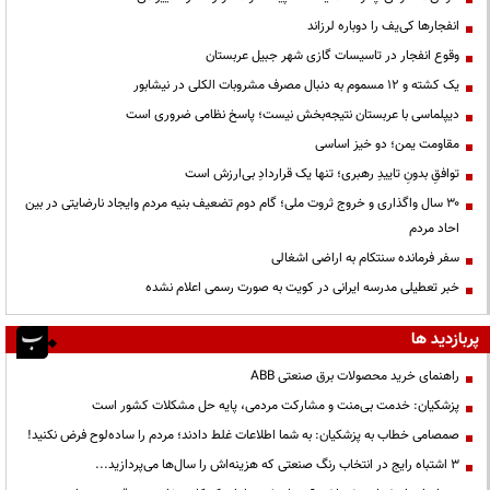
انفجارها کی‌یف را دوباره لرزاند
وقوع انفجار در تاسیسات گازی شهر جبیل عربستان
یک کشته و ۱۲ مسموم به دنبال مصرف مشروبات الکلی در نیشابور
دیپلماسی با عربستان نتیجه‌بخش نیست؛ پاسخ نظامی ضروری است
مقاومت یمن؛ دو خیز اساسی
توافقِ بدونِ تاییدِ رهبری؛ تنها یک قراردادِ بی‌ارزش است
۳۰ سال واگذاری و خروج ثروت ملی؛ گام دوم تضعیف بنیه مردم وایجاد نارضایتی در بین
احاد مردم
سفر فرمانده سنتکام به اراضی اشغالی
خبر تعطیلی مدرسه ایرانی در کویت به صورت رسمی اعلام نشده
پربازدید ها
راهنمای خرید محصولات برق صنعتی ABB
پزشکیان: خدمت بی‌منت و مشارکت مردمی، پایه حل مشکلات کشور است
صمصامی خطاب به پزشکیان: به شما اطلاعات غلط دادند؛ مردم را ساده‌لوح فرض نکنید!
3 اشتباه رایج در انتخاب رنگ صنعتی که هزینه‌اش را سال‌ها می‌پردازید...