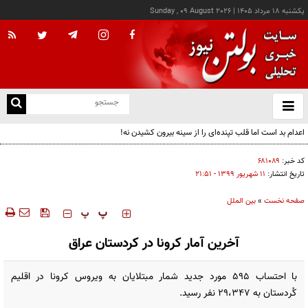
يکشنبه ۱۸ مرداد ۱۴۰۵
|
Sunday , 09 August 2026
از
و
ته
اعدام بد است اما قلب تپنده‌ای را از سینه بیرون کشیدن نه!
ن
نو
کد خبر:
۶۸۱۰۸۹
تاریخ انتشار:
۱۱ شهريور ۱۳۹۹ - ۲۱:۵۱
صفحه نخست
»
بین الملل
‍‍‍ پ
پ
آخرین آمار کرونا در کردستان عراق
با احتساب ٥٩٥ مورد جدید شمار مبتلایان به ویروس کرونا در اقلیم
کُردستان به ٢٩،٣٤٧ نفر رسید.