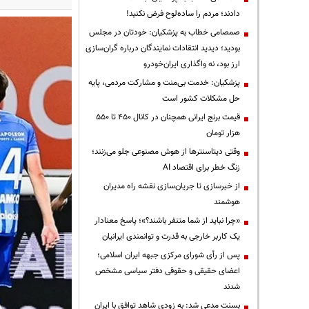
دادند؛ مردم را ساده‌لوح فرض نکنید!
صمصامی خطاب به پزشکیان: خودتان در مجلس
بودید؛ دیدید انتقادات نمایندگان درباره گران‌سازی
ارز بود، نه واگذاری ایران‌خودرو
پزشکیان: خدمت بی‌منت و مشارکت مردمی، پایه
حل مشکلات کشور است
قیمت‌ برنج ایرانی همچنان در کانال ۴۵۰ تا ۵۵۰
هزار تومان
وقتی دیتاسنترها از هوش مصنوعی جلو می‌زنند؛
زنگ خطر برای اقتصاد AI
از خبرسازی تا جریان‌سازی نقشه راه مدیران
هوشمند
«چرا نباید از شما متنفر باشند؟»؛ پاسخ معنادار
یک کاربر خارجی به قدرت و توانمندی ایرانیان
پس از رأی شورای مرکزی جبهه ایران اسلامی؛
اعضای حقیقی و حقوقی دفتر سیاسی مشخص
شدند
بسنت مدعی شد: به زودی شاهد توافق با ایران