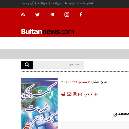
تماس با ما
|
درباره ما
|
پیوندها
|
خبرنامه
|
آب و هوا
تاریخ انتشار:
۱۰ شهريور ۱۳۹۹ - ۰۹:۱۵
‍‍‍ پ
پ
 محمدی