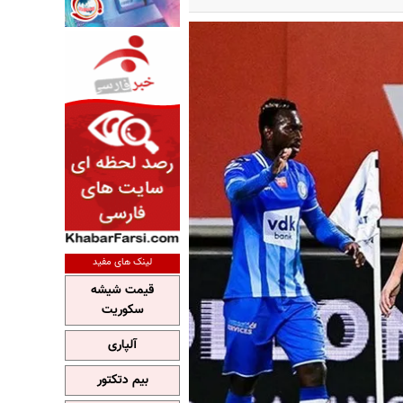
لینک های مفید
قیمت شیشه
سکوریت
آلپاری
بیم دتکتور