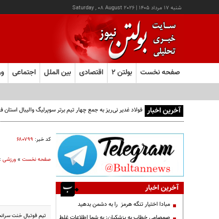
شنبه ۱۷ مرداد ۱۴۰۵
|
Saturday , 08 August 2026
صفحه نخست
بولتن ۲
اقتصادی
بین الملل
اجتماعی
ور
آخرین اخبار
فولاد غدیر نی‌ریز به جمع چهار تیم برتر سوپرلیگ والیبال استان
کد خبر:
۶۸۰۷۹۹
صفحه نخست
»
ورزشی
»
آخرین اخبار
مبادا اختیار تنگه هرمز را به دشمن بدهید
تیم فوتبال خنت سران
صمصامی خطاب به پزشکیان: به شما اطلاعات غلط