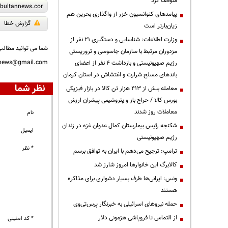
متوقف کرد
پیامدهای کنوانسیون خزر از واگذاری بحرین هم
گزارش خطا
زیان‌بارتر است
وزارت اطلاعات: شناسایی و دستگیری ۲۱ نفر از
شما می توانید مطالب 
مزدوران مرتبط با سازمان جاسوسی و تروریستی
nnews@gmail.com
رژیم صهیونیستی و بازداشت ۴ نفر از اعضای
باندهای مسلح شرارت و اغتشاش در استان کرمان
نظر شما
معامله بیش از ۴۱۳ هزار تن کالا در بازار فیزیکی
بورس کالا / حراج باز و پتروشیمی پیشران ارزش
معاملات روز شدند
نام
شکنجه رئیس بیمارستان کمال عدوان غزه در زندان
ایمیل
رژیم صهیونیستی
* نظر
ترامپ: ترجیح می‌دهم با ایران به توافق برسم
کالابرگ این خانوارها امروز شارژ شد
ونس: ایرانی‌ها طرف بسیار دشواری برای مذاکره
هستند
حمله نیروهای اسرائیلی به خبرنگار پرس‌تی‌وی
از التماس تا فروپاشی هژمونی دلار
* کد امنیتی