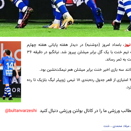
یوز
، بامداد امروز (دوشنبه) در دیدار هفته پایانی هفته چهارم
ژوپیلر لیگ بلژیک تیم خنت با یک گل برابر میشلن پیروز شد. نیانگبو در دقیقه 36
ت به ثمر رساند.
ند سه بازی اخیر خنت برابر میشلن هم نیمکت‌نشین بود.
خنت با اندوخته 3 امتیازی از قعر جدول رده‌بندی 18 تیمی ژوپیلر لیگ بلژیک تا رده
د.
لب ورزشی ما را در کانال بولتن ورزشی دنبال کنید
bultanvarzeshi@
میلاد محمدی
،
خنت