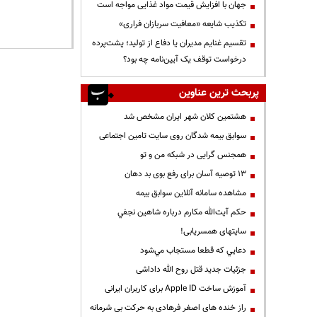
جهان با افزایش قیمت مواد غذایی مواجه است
تکذیب شایعه «معافیت سربازان فراری»
تقسیم غنایم مدیران یا دفاع از تولید؛ پشت‌پرده
درخواست توقف یک آیین‌نامه چه بود؟
پربحث ترین عناوین
هشتمین کلان شهر ایران مشخص شد
سوابق بیمه شدگان روی سایت تامین اجتماعی
همجنس گرایی در شبکه من و تو
13 توصیه آسان برای رفع بوی بد دهان
مشاهده سامانه آنلاين سوابق بیمه
حكم آيت‌الله مكارم درباره شاهين نجفي
سایتهای همسریابی!
دعايي كه قطعا مستجاب مي‌شود
جزئیات جدید قتل روح الله داداشی
آموزش ساخت Apple ID برای کاربران ایرانی
راز خنده های اصغر فرهادی به حرکت بی شرمانه