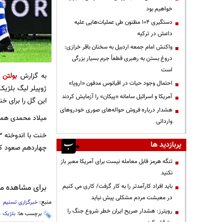
خواهیم بود
دستگیری ۱۰۴ مظنون طی عملیات‌هایی علیه
داعش در ترکیه
واکنش امام جمعه اردبیل به سخنان باقر خرازی:
دروغ بستن به رهبری قطعاً جرم بسیار بزرگی
است
به گزارش
بولتن ن
احتمال وجود حیات در اقیانوس مدفون «اروپا»
آمریکا و اسرائیل سامانه «پیکان» را آزمایش کردند
این گل را برای خن
هشدار درباره فروش حواله‌های صوری خودروهای
میلاد محمدی همان
وارداتی
پربازدید ها
چهاردهم صعود کر
تنگه هرمز قابل معامله نیست برای آمریکا معبر باز
نکنید
باید افراد کارآمدتر را به کار گرفت/ کاری می کنیم
برای مشاهده مطا
در معیشت مردم مشکلی پیش نیاید
منبع:
خبرگزاری تسنیم
رویترز: هشدار صریح ایران خطر شروع جنگ را
برچسب ها:
بلژیک
،