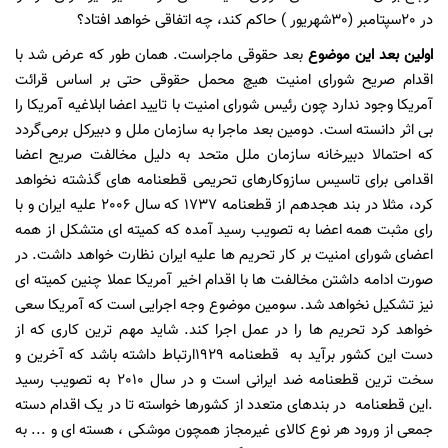
در 20سپتامبر (30شهریور ) حاکم کند، چه اتفاقی خواهد افتاد؟
اولین بعد این موضوع
بعد حقوقی ماجراست. همان طور که عرض شد با
اقدام صریح شورای امنیت هیچ محمل حقوقی حتی بر اساس قرائت
آمریکا وجود ندارد چون رئیس شورای امنیت با تایید اعضا ابلاغیه آمریکا را
بی اثر دانسته است. دومین بعد ماجرا به سازمان ملل و دبیرکل برمی‌گردد
که احتمالا دبیرخانه سازمان ملل متحد به دلیل مخالفت صریح اعضا
اقدامی برای تاسیس سازوکارهای تحریمی قطعنامه های گذشته نخواهد
کرد، مثلا در بند هجدهم از قطعنامه 1737 که سال 2006 علیه ایران و با
رای مثبت همه اعضا به تصویب رسید آمده که کمیته ای متشکل از همه
اعضای شورای امنیت بر کار تحریم ها علیه ایران نظارت خواهد داشت. در
صورت ادامه داشتن مخالفت ها با اقدام اخیر آمریکا عملا چنین کمیته ای
نیز تشکیل نخواهد شد. سومین موضوع وجه اجرایی است که آمریکا سعی
خواهد کرد تحریم ها را در عمل اجرا کند. شاید مهم ترین کاری که از
دست این کشور برآید به قطعنامه 1929ارتباط داشته باشد که آخرین و
سخت ترین قطعنامه ضد ایرانی است و در سال 2010 به تصویب رسید
.این قطعنامه در بندهای متعدد از کشورها خواسته تا در یک اقدام دسته
جمعی از ورود هر نوع کالای غیرمجاز همچون موشکی ، هسته ای و ... به