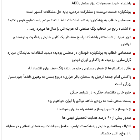
راهنمای خرید محصولات برق صنعتی ABB
پزشکیان: خدمت بی‌منت و مشارکت مردمی، پایه حل مشکلات کشور است
صمصامی خطاب به پزشکیان: به شما اطلاعات غلط دادند؛ مردم را ساده‌لوح فرض نکنید!
3 اشتباه رایج در انتخاب رنگ صنعتی که هزینه‌اش را سال‌ها می‌پردازید...
«چرا نباید از شما متنفر باشند؟»؛ پاسخ معنادار یک کاربر خارجی به قدرت و توانمندی
ایرانیان
صمصامی خطاب به پزشکیان: خودتان در مجلس بودید؛ دیدید انتقادات نمایندگان درباره
گران‌سازی ارز بود، نه واگذاری ایران‌خودرو
وقتی دیتاسنترها از هوش مصنوعی جلو می‌زنند؛ زنگ خطر برای اقتصاد AI
واکنش امام جمعه اردبیل به سخنان باقر خرازی: دروغ بستن به رهبری قطعاً جرم بسیار
بزرگی است
جای خالی «اقتصاد جنگی» در شرایط جنگی
بسنت مدعی شد: به زودی شاهد توافق با ایران خواهیم بود
از خبرسازی تا جریان‌سازی نقشه راه مدیران هوشمند
صدور بیش از ۹۰ درصد هدایت تحصیلی نهمی ها
اعتراف رسانه‌های خارجی به شکست ترامپ؛ حاصل مجاهدت رسانه‌های انقلابی در مقابله
با دروغ‌پراکنی دشمنان