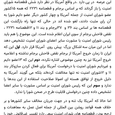
این عرصه در پی دارد .در واقع آمریکا در نظر دارد شش قطعنامه شورای
امنیت را باز گرداند که بر اساس برجام و قطعنامه 2231 که همه 15کشور
عضو شورای امنیت از جمله آمریکا و چهار کشور دیگر عضو دایم شورا به
آن رای مثبت دادند، لغو شده اند در حالی که تنها راه بازگشت این
قطعنامه ها بر اساس بند 36 و 37برجام و بند 11 و 12قطعنامه 2231 ،
نقض فاحش برجام از سوی ایران اعلام شده است. این موضوع را هم باید
رئیس شورای امنیت با مشورت سایر اعضای شورای امنیت تشخیص دهد
اما در این میان سه اشکال بزرگ پیش روی آمریکا قرار دارد.
اول
این که
ایران تا زمان خروج آمریکا از برجام نقض فاحش برجام نداشته و اعلامیه
خروج آمریکا نیز به چنین موضوعی اشاره نکرده،
دوم
این که 13عضو دایم
و غیردایم شورای امنیت با درخواست آمریکا برای فعال کردن سازوکار بند
11 و 12شورای امنیت نه تنها مخالفت کرده‌اند بلکه می گویند آمریکا به
دلیل خروج از توافق هسته ای اصولا صلاحیت استفاده از این بندها را
ندارد و
سوم
این که رئیس شورای امنیت بر اساس مشورت با سایر اعضا
تشخیص داده چنین درخواستی قابلیت طرح در صحن شورا را ندارد.
اما حالا که آمریکا یک تنه و در جهت جریان مخالف سایر کشورها و بر
خلاف همه قواعد روشن بین المللی از جمله اصل عمل به معاهدات و
ارجح بودن قطعنامه های شورای امنیت سعی دارد تفسیر غیرقانونی خود را