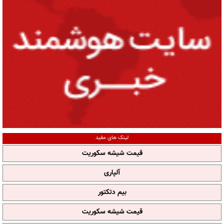
لینک های مفید
قیمت شیشه سکوریت
آلپاری
بیم دتکتور
قیمت شیشه سکوریت