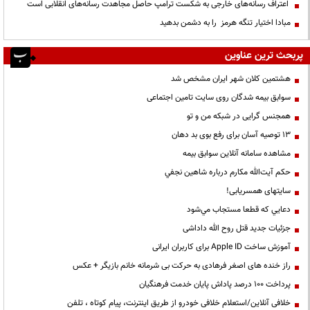
اعتراف رسانه‌های خارجی به شکست ترامپ حاصل مجاهدت رسانه‌های انقلابی است
مبادا اختیار تنگه هرمز را به دشمن بدهید
پربحث ترین عناوین
هشتمین کلان شهر ایران مشخص شد
سوابق بیمه شدگان روی سایت تامین اجتماعی
همجنس گرایی در شبکه من و تو
13 توصیه آسان برای رفع بوی بد دهان
مشاهده سامانه آنلاين سوابق بیمه
حكم آيت‌الله مكارم درباره شاهين نجفي
سایتهای همسریابی!
دعايي كه قطعا مستجاب مي‌شود
جزئیات جدید قتل روح الله داداشی
آموزش ساخت Apple ID برای کاربران ایرانی
راز خنده های اصغر فرهادی به حرکت بی شرمانه خانم بازیگر + عکس
پرداخت ۱۰۰ درصد پاداش پایان خدمت فرهنگیان
خلافی آنلاین/استعلام خلافی خودرو از طریق اینترنت، پیام کوتاه ، تلفن