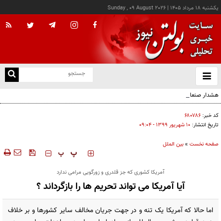
يکشنبه ۱۸ مرداد ۱۴۰۵
|
Sunday , 09 August 2026
از
و
ته
هشدار صنعا به عربستان: وقت تلف نکنید
ن
نو
کد خبر:
۶۸۰۷۸۶
تاریخ انتشار:
۱۰ شهريور ۱۳۹۹ - ۰۹:۰۴
صفحه نخست
»
بین الملل
‍‍‍ پ
پ
آمریکا کشوری که جز قلدری و زورگویی مرامی ندارد
آیا آمریکا می تواند تحریم ها را بازگرداند ؟
اما حالا که آمریکا یک تنه و در جهت جریان مخالف سایر کشورها و بر خلاف