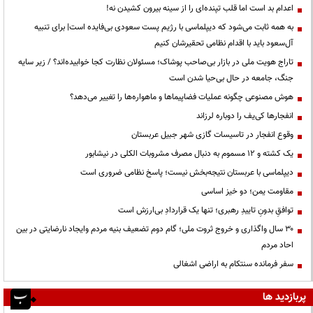
اعدام بد است اما قلب تپنده‌ای را از سینه بیرون کشیدن نه!
به همه ثابت می‌شود که دیپلماسی با رژیم پست سعودی بی‌فایده است| برای تنبیه
آل‌سعود باید با اقدام نظامی تحقیرشان کنیم
تاراج هویت ملی در بازار بی‌صاحب پوشاک؛ مسئولان نظارت کجا خوابیده‌اند؟ / زیر سایه
جنگ، جامعه در حال بی‌حیا شدن است
هوش مصنوعی چگونه عملیات فضاپیماها و ماهواره‌ها را تغییر می‌دهد؟
انفجارها کی‌یف را دوباره لرزاند
وقوع انفجار در تاسیسات گازی شهر جبیل عربستان
یک کشته و ۱۲ مسموم به دنبال مصرف مشروبات الکلی در نیشابور
دیپلماسی با عربستان نتیجه‌بخش نیست؛ پاسخ نظامی ضروری است
مقاومت یمن؛ دو خیز اساسی
توافقِ بدونِ تاییدِ رهبری؛ تنها یک قراردادِ بی‌ارزش است
۳۰ سال واگذاری و خروج ثروت ملی؛ گام دوم تضعیف بنیه مردم وایجاد نارضایتی در بین
احاد مردم
سفر فرمانده سنتکام به اراضی اشغالی
پربازدید ها