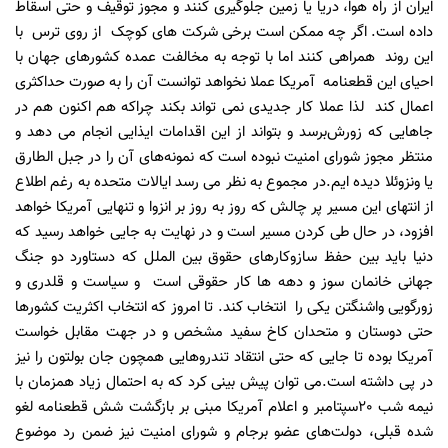
ایران از راه هوا، دریا یا زمین جلوگیری کنند و مجوز توقیف و حتی اسقاط
داده است. اگر چه ممکن است برخی شرکت های کوچک از روی ترس با
این روند همراهی کنند اما با توجه به مخالفت عمده کشورهای جهان با
احیای این قطعنامه آمریکا عملا نخواهد توانست آن را به صورت حداکثری
اعمال کند لذا عملا کار جدیدی نمی تواند بکند چراکه هم اکنون هم در
جاهایی که زورش‌برسد و بتواند از این اقدامات ایذایی انجام می دهد و
منتظر مجوز شورای امنیت نبوده است که نمونه‌های آن را در جبل الطارق
یا ونزوئلا دیده ایم.در مجموع به نظر می رسد ایالات متحده به رغم اطلاع
از انتهای این مسیر پر چالش که روز به روز بر انزوا و تنهایی آمریکا خواهد
افزود، در حال طی کردن مسیر است و در نهایت به جایی خواهد رسید که
دنیا باید بین حفظ سازوکارهای حقوق بین الملل که دستاورد دو جنگ
جهانی خانمان سوز و دهه ها کار حقوقی است و سیاست و قلدری و
زورگویی واشنگتن یکی را انتخاب کند. تا امروز که انتخاب اکثریت کشورها
حتی دوستان و متحدان کاخ سفید مشخص و در جهت مقابل خواست
آمریکا بوده تا جایی که حتی انتقاد تندروهایی همچون جان بولتون را نیز
در پی داشته است.می توان پیش بینی کرد که به احتمال زیاد همزمان با
نیمه شب 20سپتامبر و اعلام آمریکا مبنی بر بازگشت شش قطعنامه لغو
شده قبلی، دولت‌های عضو برجام و شورای امنیت نیز ضمن رد موضوع