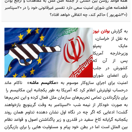
همه قواعد روشن بین المللی از جمله اصل عمل به معاهدات و ارجح بودن
قطعنامه های شورای امنیت سعی دارد تفسیر غیرقانونی خود را در 20سپتامبر
(30شهریور ) حاکم کند، چه اتفاقی خواهد افتاد؟
به گزارش
بولتن نیوز
به نقل از خراسان،
مایک پمپئو
وزیرخارجه آمریکا
پس از آن که
کشورش در جلب
رای اعضای شورای
امنیت برای اجرای سازوکار موسوم به «
مکانیسم ماشه
» ناکام ماند
درحساب توئیترش اعلام کرد که آمریکا به طور یکجانبه این مکانیسم را
برای بازگرداندن تمامی تحریم‌های سازمان ملل فعال کرده و این تحریم‌ها
به صورت خودکار از نیمه شب ۲۰سپتامبر به وقت گرینویچ بازخواهند
گشت! ادعایی که اگر چه در نگاه اول نشان دهنده تداوم همان روند
یکجانبه گرایانه کاخ سفید در قلدری و زیر پاگذاشتن اصول و قواعد نظام
بین الملل است اما در بطن خود پیام و مسئولیت هایی را برای بازیگران