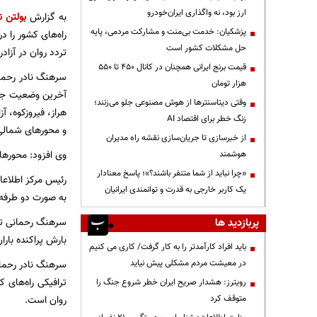
ارز بود، نه واگذاری ایران‌خودرو
به گزارش
بولتن ن
پزشکیان: خدمت بی‌منت و مشارکت مردمی، پایه
راه‌های کشور را در تاری
حل مشکلات کشور است
تردد روان در آزادر
قیمت‌ برنج ایرانی همچنان در کانال ۴۵۰ تا ۵۵۰
سرهنگ نادر رحمان
هزار تومان
آخرین وضعیت جوی 
وقتی دیتاسنترها از هوش مصنوعی جلو می‌زنند؛
هراز، فیروزکوه، آ
زنگ خطر برای اقتصاد AI
و محور‌های شمالی
از خبرسازی تا جریان‌سازی نقشه راه مدیران
وی افزود: محور‌ه
هوشمند
«چرا نباید از شما متنفر باشند؟»؛ پاسخ معنادار
یک کاربر خارجی به قدرت و توانمندی ایرانیان
به صورت دو طرفه 
سرهنگ رحمانی تص
پربازدید ها
بارش پراکنده باران
باید افراد کارآمدتر را به کار گرفت/ کاری می کنیم
سرهنگ نادر رحمان
در معیشت مردم مشکلی پیش نیاید
ترافیکی راه‌های 
رویترز: هشدار صریح ایران خطر شروع جنگ را
روان است.
متوقف کرد