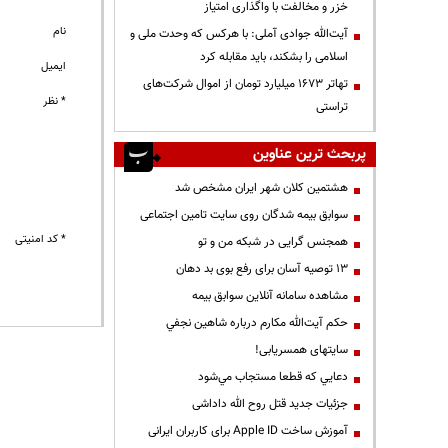
خزر و مخالفت با واگذاری امتیاز
نام
آیت‌الله جوادی آملی: با هرکس که وحدت ملی و
اسلامی را بشکند، باید مقابله کرد
ایمیل
تهاتر ۱۶۷۳ میلیارد تومان از اموال شرکت‌های
* نظر
تراستی
پربحث ترین عناوین
هشتمین کلان شهر ایران مشخص شد
سوابق بیمه شدگان روی سایت تامین اجتماعی
* کد امنیتی
همجنس گرایی در شبکه من و تو
13 توصیه آسان برای رفع بوی بد دهان
مشاهده سامانه آنلاين سوابق بیمه
حكم آيت‌الله مكارم درباره شاهين نجفي
سایتهای همسریابی!
دعايي كه قطعا مستجاب مي‌شود
جزئیات جدید قتل روح الله داداشی
آموزش ساخت Apple ID برای کاربران ایرانی