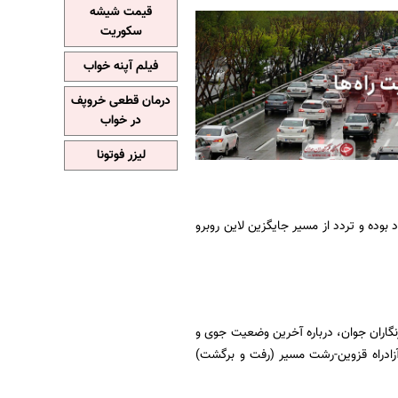
قیمت شیشه
سکوریت
فیلم آپنه خواب
درمان قطعی خروپف
در خواب
لیزر فوتونا
کنترل ترافیک پلیس راهور ناجا گفت: محور قزوین-همدان (کیلومتر ۱۱۰) مسدود بوده و تردد از مسیر جایگزین لاین روبرو
نگاران جوان، درباره آخرین وضعیت جوی و
و آزادراه قزوین-رشت مسیر (رفت و برگشت)