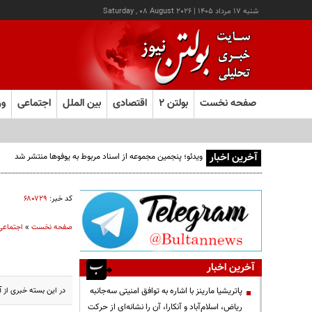
شنبه ۱۷ مرداد ۱۴۰۵
|
Saturday , 08 August 2026
صفحه نخست
بولتن ۲
اقتصادی
بین الملل
اجتماعی
ور
آخرین اخبار
ویدئو؛ پنجمین مجموعه از اسناد مربوط به یوفوها منتشر شد
کد خبر:
۶۸۰۷۲۹
صفحه نخست
»
اجتماعی
آخرین اخبار
در این بسته خبری از آخر
پاتریشیا مارینز با اشاره به توافق امنیتی سه‌جانبه
ریاض، اسلام‌آباد و آنکارا، آن را نشانه‌ای از حرکت