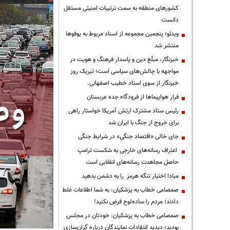
کشورهای منطقه به سمت ترتیبات امنیتی مستقل
دانست
ویدئو؛ پنجمین مجموعه از اسناد مربوط به یوفوها
منتشر شد
خبرنگار، مبلّغ دین و پاسدار فرهنگ و هویت در
مواجهه با چالش‌های سیاسی است؛ تبریک روز
خبرنگار از سوی استاد خطیب اصفهانی.
فرار هواپیماها از فرودگاه جده عربستان
رئیس ستاد مشترک ارتش آمریکا خواستار راهی
برای خروج از جنگ با ایران شد
جای خالی «اقتصاد جنگی» در شرایط جنگی
اعتراف رسانه‌های خارجی به شکست ترامپ
حاصل مجاهدت رسانه‌های انقلابی است
مبادا اختیار تنگه هرمز را به دشمن بدهید
صمصامی خطاب به پزشکیان: به شما اطلاعات غلط
دادند؛ مردم را ساده‌لوح فرض نکنید!
صمصامی خطاب به پزشکیان: خودتان در مجلس
بودید؛ دیدید انتقادات نمایندگان درباره گران‌سازی