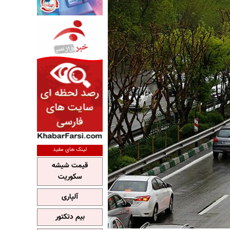
لینک های مفید
قیمت شیشه
سکوریت
آلپاری
بیم دتکتور