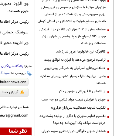
وزارت اطلاعات: شناسایی و دستگیری ۲۱ نفر از
وی افزود: محور‌ها
مزدوران مرتبط با سازمان جاسوسی و تروریستی
جوی هستند.
رژیم صهیونیستی و بازداشت ۴ نفر از اعضای
رئیس مرکز اطلاعات
باندهای مسلح شرارت و اغتشاش در استان کرمان
معامله بیش از ۴۱۳ هزار تن کالا در بازار فیزیکی
سرهنگ رحمانی تصر
بورس کالا / حراج باز و پتروشیمی پیشران ارزش
وی افزود: محور قزوین-همدان (کیلومتر ۱۱۰) مسدود بوده
معاملات روز شدند
کالابرگ این خانوارها امروز شارژ شد
رئیس مرکز اطلاع
ترامپ: ترجیح می‌دهم با ایران به توافق برسم
منبع:
باشگاه خبرنگاران 
حمله نیروهای اسرائیلی به خبرنگار پرس‌تی‌وی
برچسب ها:
سرهنگ ن
ونس: ایرانی‌ها طرف بسیار دشواری برای مذاکره
هستند
از التماس تا فروپاشی هژمونی دلار
گزارش خطا
جهان با افزایش قیمت مواد غذایی مواجه است
شما می توانید مطالب 
تکذیب شایعه «معافیت سربازان فراری»
nnews@gmail.com
تقسیم غنایم مدیران یا دفاع از تولید؛ پشت‌پرده
درخواست توقف یک آیین‌نامه چه بود؟
نظر شما
هشدار حاجی دلیگانی درباره تغییر سهم دریای