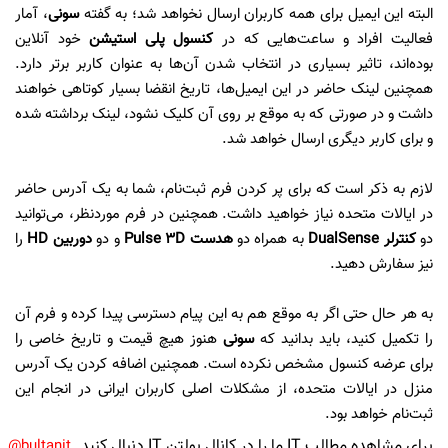
البته این ایمیل برای همه کاربران ارسال نخواهد شد؛ به گفته
سونی
، آمار
فعالیت افراد و ساعت‌هایی که در
کنسول پلی استیشن
خود آنلاین
بوده‌اند، تاثیر بسیاری در انتخاب شدن آن‌ها به عنوان کاربر برتر دارد.
همچنین لینک حاضر در این ایمیل‌ها، تاریخ انقضا بسیار کوتاهی خواهند
داشت و در صورتی که به موقع بر روی آن کلیک نشود، لینک برداشته شده
و برای کاربر دیگری ارسال خواهد شد.
لازم به ذکر است که برای پر کردن فرم ثبت‌نام، شما به یک آدرس حاضر
در ایالات متحده نیاز خواهید داشت. همچنین در فرم موردنظر، می‌توانید
دو
کنترلر DualSense
به همراه دو
هدست Pulse 3D
و دو
دوربین HD
را
نیز سفارش دهید.
به هر حال حتی اگر به موقع هم به این پیام دسترسی پیدا کرده و فرم آن
را تکمیل کنید، باید بدانید که
سونی
هنوز هیچ قیمت و تاریخ خاصی را
برای عرضه کنسول مشخص نکرده است. همچنین اضافه کردن یک آدرس
منزل در ایالات متحده، از مشکلات اصلی کاربران ایرانی در انجام این
ثبت‌نام خواهد بود.
برای مشاهده مطالب IT ما را در کانال بولتن IT دنبال کنید
bultanit@