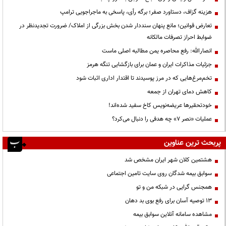
هزینه گزاف، دستاورد صفر؛ برگه رأی، پاسخی به ماجراجویی ترامپ
تعارض قوانین؛ مانع پنهان سنددار شدن بخش بزرگی از املاک/ ضرورت تجدیدنظر در
ضوابط احراز تصرفات مالکانه
انصارالله: رفع محاصره یمن مطالبه اصلی ماست
جزئیات مذاکرات ایران و عمان برای بازگشایی تنگه هرمز
تخم‌مرغ‌هایی که در مرز پوسیدند تا اقتدار اداری اثبات شود
کاهش دمای تهران از جمعه
خودتحقیرها عریضه‌نویس کاخ سفید شده‌اند!
عملیات «نصر ۷» چه هدفی را دنبال می‌کرد؟
پربحث ترین عناوین
هشتمین کلان شهر ایران مشخص شد
سوابق بیمه شدگان روی سایت تامین اجتماعی
همجنس گرایی در شبکه من و تو
13 توصیه آسان برای رفع بوی بد دهان
مشاهده سامانه آنلاين سوابق بیمه