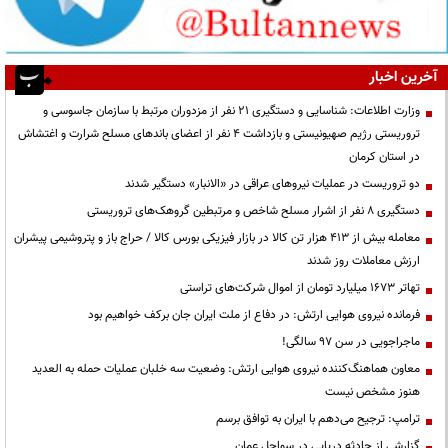
آخرین اخبار
وزارت اطلاعات: شناسایی و دستگیری ۲۱ نفر از مزدوران مرتبط با سازمان جاسوسی و
تروریستی رژیم صهیونیستی و بازداشت ۴ نفر از اعضای باندهای مسلح شرارت و اغتشاش
در استان کرمان
دو تروریست در عملیات نیروهای عراقی در «الانبار» دستگیر شدند
دستگیری ۸ نفر از اشرار مسلح شاخص و مرتبطین گروهک‌های تروریستی
معامله بیش از ۴۱۳ هزار تن کالا در بازار فیزیکی بورس کالا / حراج باز و پتروشیمی پیشران
ارزش معاملات روز شدند
تهاتر ۱۶۷۳ میلیارد تومان از اموال شرکت‌های تراستی
فرمانده نیروی هوایی ارتش: در دفاع از ملت ایران جان برکف خواهیم بود
ماجراجویی در سن ۹۷ سالگی!
معاون هماهنگ‌کننده نیروی هوایی ارتش: وضعیت سه خلبان عملیات حمله به العدید
هنوز مشخص نیست
ترامپ: ترجیح می‌دهم با ایران به توافق برسم
گزارشی از حادثه دریایی در سواحل عمان