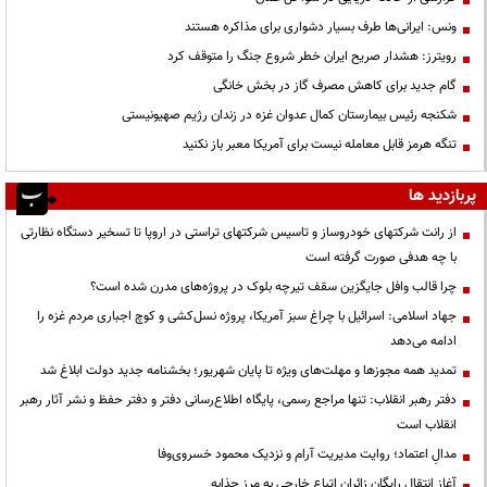
ونس: ایرانی‌ها طرف بسیار دشواری برای مذاکره هستند
رویترز: هشدار صریح ایران خطر شروع جنگ را متوقف کرد
گام جدید برای کاهش مصرف گاز در بخش خانگی
شکنجه رئیس بیمارستان کمال عدوان غزه در زندان رژیم صهیونیستی
تنگه هرمز قابل معامله نیست برای آمریکا معبر باز نکنید
پربازدید ها
از رانت‌ شرکتهای خودروساز و تاسیس شرکتهای تراستی در اروپا تا تسخیر دستگاه نظارتی
با چه هدفی صورت گرفته است
چرا قالب وافل جایگزین سقف تیرچه بلوک در پروژه‌های مدرن شده است؟
جهاد اسلامی: اسرائیل با چراغ سبز آمریکا، پروژه نسل‌کشی و کوچ اجباری مردم غزه را
ادامه می‌دهد
تمدید همه مجوزها و مهلت‌های ویژه تا پایان شهریور؛ بخشنامه جدید دولت ابلاغ شد
دفتر رهبر انقلاب: تنها مراجع رسمی، پایگاه اطلاع‌رسانی دفتر و دفتر حفظ و نشر آثار رهبر
انقلاب است
مدالِ اعتماد؛ روایت مدیریت آرام و نزدیک محمود خسروی‌وفا
آغاز انتقال رایگان زائران اتباع خارجی به مرز چذابه