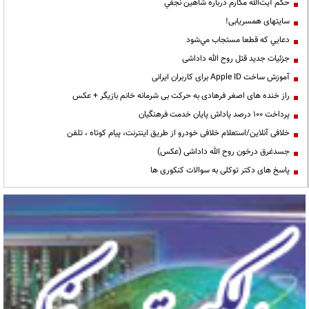
حكم آيت‌الله مكارم درباره شاهين نجفي
سایتهای همسریابی!
دعايي كه قطعا مستجاب مي‌شود
جزئیات جدید قتل روح الله داداشی
آموزش ساخت Apple ID برای کاربران ایرانی
راز خنده های اصغر فرهادی به حرکت بی شرمانه خانم بازیگر + عکس
پرداخت ۱۰۰ درصد پاداش پایان خدمت فرهنگیان
خلافی آنلاین/استعلام خلافی خودرو از طریق اینترنت، پیام کوتاه ، تلفن
جسدغرق درخون روح الله داداشی (عکس)
پاسخ های دکتر توکلی به سوالات کنکوری ها