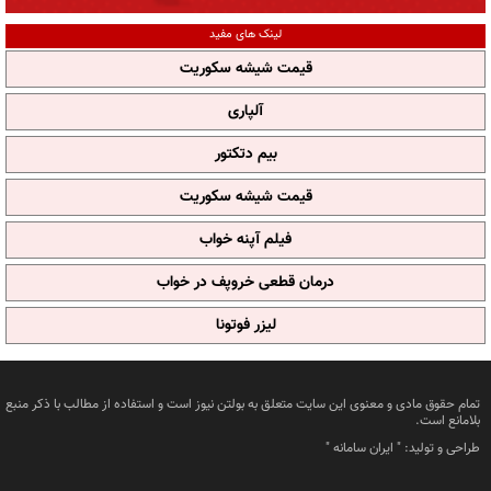
لینک های مفید
قیمت شیشه سکوریت
آلپاری
بیم دتکتور
قیمت شیشه سکوریت
فیلم آپنه خواب
درمان قطعی خروپف در خواب
لیزر فوتونا
تمام حقوق مادی و معنوی این سایت متعلق به بولتن نیوز است و استفاده از مطالب با ذکر منبع
بلامانع است.
طراحی و تولید: "
ایران سامانه
"