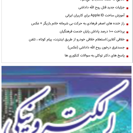
جزئیات جدید قتل روح الله داداشی
آموزش ساخت Apple ID برای کاربران ایرانی
راز خنده های اصغر فرهادی به حرکت بی شرمانه خانم بازیگر + عکس
پرداخت ۱۰۰ درصد پاداش پایان خدمت فرهنگیان
خلافی آنلاین/استعلام خلافی خودرو از طریق اینترنت، پیام کوتاه ، تلفن
جسدغرق درخون روح الله داداشی (عکس)
پاسخ های دکتر توکلی به سوالات کنکوری ها