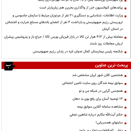
پیامدهای کنوانسیون خزر از واگذاری بحرین هم زیان‌بارتر است
وزارت اطلاعات: شناسایی و دستگیری ۲۱ نفر از مزدوران مرتبط با سازمان جاسوسی و
تروریستی رژیم صهیونیستی و بازداشت ۴ نفر از اعضای باندهای مسلح شرارت و اغتشاش
در استان کرمان
معامله بیش از ۴۱۳ هزار تن کالا در بازار فیزیکی بورس کالا / حراج باز و پتروشیمی پیشران
ارزش معاملات روز شدند
شکنجه رئیس بیمارستان کمال عدوان غزه در زندان رژیم صهیونیستی
پربحث ترین عناوین
هشتمین کلان شهر ایران مشخص شد
سوابق بیمه شدگان روی سایت تامین اجتماعی
همجنس گرایی در شبکه من و تو
13 توصیه آسان برای رفع بوی بد دهان
مشاهده سامانه آنلاين سوابق بیمه
حكم آيت‌الله مكارم درباره شاهين نجفي
سایتهای همسریابی!
دعايي كه قطعا مستجاب مي‌شود