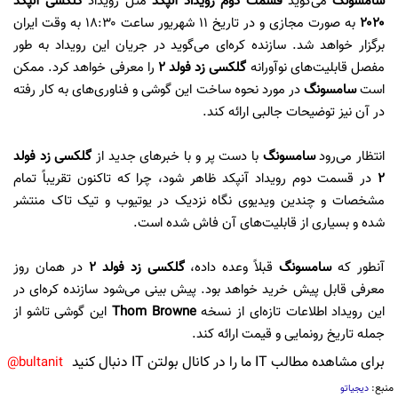
سامسونگ
می‌گوید
قسمت دوم رویداد آنپکد
مثل رویداد
گلکسی آنپکد
۲۰۲۰
به صورت مجازی و در تاریخ ۱۱ شهریور ساعت ۱۸:۳۰ به وقت ایران
برگزار خواهد شد. سازنده کره‌ای می‌گوید در جریان این رویداد به طور
مفصل قابلیت‌های نوآورانه
گلکسی زد فولد ۲
را معرفی خواهد کرد. ممکن
است
سامسونگ
در مورد نحوه ساخت این گوشی و فناوری‌های به کار رفته
در آن نیز توضیحات جالبی ارائه کند.
انتظار می‌رود
سامسونگ
با دست پر و با خبرهای جدید از
گلکسی زد فولد
۲
در قسمت دوم رویداد آنپکد ظاهر شود، چرا که تاکنون تقریباً تمام
مشخصات و چندین ویدیوی نگاه نزدیک در یوتیوب و تیک تاک منتشر
شده و بسیاری از قابلیت‌های آن فاش شده است.
آنطور که
سامسونگ
قبلاً وعده داده،
گلکسی زد فولد ۲
در همان روز
معرفی قابل پیش خرید خواهد بود. پیش بینی می‌شود سازنده کره‌ای در
این رویداد اطلاعات تازه‌ای از نسخه
Thom Browne
این گوشی تاشو از
جمله تاریخ رونمایی و قیمت ارائه کند.
برای مشاهده مطالب IT ما را در کانال بولتن IT دنبال کنید
bultanit@
منبع:
دیجیاتو