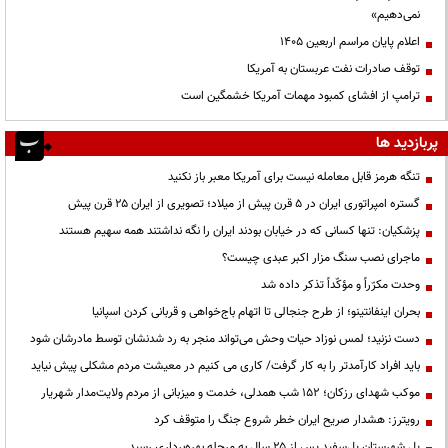
نمی‌دهیم»
اعلام پایان مراسم اربعین ۱۴۰۵
توقف صادرات نفت عربستان به آمریکا
ترامپ از افشای کمبود مهمات آمریکا خشمگین است
پربازدید ها
تنگه هرمز قابل معامله نیست برای آمریکا معبر باز نکنید
گستره امپراتوری ایران در ۵ قرن پیش از میلاد؛ تصویری از ایران ۲۵ قرن پیش
پزشکیان: تنها کسانی که در خیابان بودند ایران را نگه نداشتند همه سهیم هستند
ماجرای نصب سنگ مزار اکبر عبدی چیست؟
وحدت مکرّراً و مؤکّداً تذکر داده شد
بحران اینفانتینو؛ از طرح جنجالی تا اتهام باج‌خواهی و قربانی کردن اسپانیا
دست نزنید؛ لمس نوزاد حیات وحش می‌تواند منجر به رد شدنشان توسط مادرشان شود
باید افراد کارآمدتر را به کار گرفت/ کاری می کنیم در معیشت مردم مشکلی پیش نیاید
موکب شهدای رزکان؛ ۱۵۲ شب همدلی، خدمت و میزبانی از مردم ولایت‌مدار شهریار
رویترز: هشدار صریح ایران خطر شروع جنگ را متوقف کرد
پل شهرستان پل‌سفید پس از ۲۵ سال به مرحله بهره‌برداری رسید