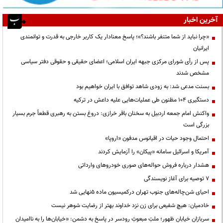
آخرین اخبار
«چرا نباید از شما متنفر باشند؟»؛ پاسخ معنادار یک کاربر خارجی به قدرت و توانمندی
ایرانیان
پس از رأی شورای مرکزی جبهه ایران اسلامی؛ اعضای حقیقی و حقوقی دفتر سیاسی
مشخص شدند
بسنت مدعی شد: به زودی شاهد توافق با ایران خواهیم بود
دستگیری ۱۰۴ مظنون طی عملیات‌هایی علیه داعش در ترکیه
واکنش امام جمعه اردبیل به سخنان باقر خرازی: دروغ بستن به رهبری قطعاً جرم بسیار
بزرگی است
احتمال وجود حیات در اقیانوس مدفون «اروپا»
آمریکا و اسرائیل سامانه «پیکان» را آزمایش کردند
هشدار درباره فروش حواله‌های صوری خودروهای وارداتی
۷ توصیه برای آغاز نویسندگی
احیای شن‌چاله‌های جنوب تهران درکمیسیون ماده ۵نهایی شد
خادمیان: هیچ شفیعی برای زن نزد خداوند بهتر از رضایت شوهر نیست
سربازانِ خیابانِ ظهور؛ ملتِ مبعوثِ رودسر در پاسخ به دشمن: «خیابان‌ها را به ناامیدان