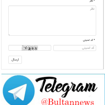
* نظر
* کد امنیتی