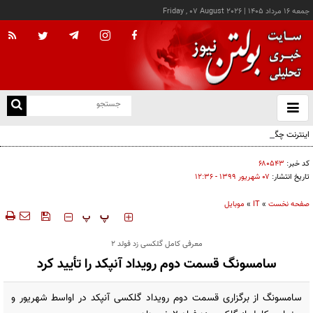
جمعه ۱۶ مرداد ۱۴۰۵
|
Friday , 07 August 2026
از
و
ته
اینترنت چگونه مفهوم کودکی را دگرگون کرد؟
ن
نو
کد خبر:
۶۸۰۵۴۳
تاریخ انتشار:
۰۷ شهريور ۱۳۹۹ - ۱۲:۳۶
صفحه نخست
»
IT
»
موبایل
‍‍‍ پ
پ
معرفی کامل گلکسی زد فولد ۲
سامسونگ قسمت دوم رویداد آنپکد را تأیید کرد
سامسونگ از برگزاری قسمت دوم رویداد گلکسی آنپکد در اواسط شهریور و