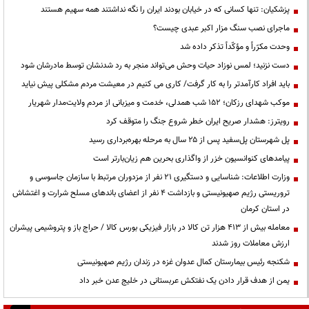
پزشکیان: تنها کسانی که در خیابان بودند ایران را نگه نداشتند همه سهیم هستند
ماجرای نصب سنگ مزار اکبر عبدی چیست؟
وحدت مکرّراً و مؤکّداً تذکر داده شد
دست نزنید؛ لمس نوزاد حیات وحش می‌تواند منجر به رد شدنشان توسط مادرشان شود
باید افراد کارآمدتر را به کار گرفت/ کاری می کنیم در معیشت مردم مشکلی پیش نیاید
موکب شهدای رزکان؛ ۱۵۲ شب همدلی، خدمت و میزبانی از مردم ولایت‌مدار شهریار
رویترز: هشدار صریح ایران خطر شروع جنگ را متوقف کرد
پل شهرستان پل‌سفید پس از ۲۵ سال به مرحله بهره‌برداری رسید
پیامدهای کنوانسیون خزر از واگذاری بحرین هم زیان‌بارتر است
وزارت اطلاعات: شناسایی و دستگیری ۲۱ نفر از مزدوران مرتبط با سازمان جاسوسی و
تروریستی رژیم صهیونیستی و بازداشت ۴ نفر از اعضای باندهای مسلح شرارت و اغتشاش
در استان کرمان
معامله بیش از ۴۱۳ هزار تن کالا در بازار فیزیکی بورس کالا / حراج باز و پتروشیمی پیشران
ارزش معاملات روز شدند
شکنجه رئیس بیمارستان کمال عدوان غزه در زندان رژیم صهیونیستی
یمن از هدف قرار دادن یک نفتکش عربستانی در خلیج عدن خبر داد