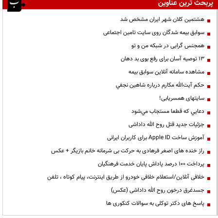
پربحث ترین عناوین
هشتمین کلان شهر ایران مشخص شد
سوابق بیمه شدگان روی سایت تامین اجتماعی
همجنس گرایی در شبکه من و تو
13 توصیه آسان برای رفع بوی بد دهان
مشاهده سامانه آنلاين سوابق بیمه
حكم آيت‌الله مكارم درباره شاهين نجفي
سایتهای همسریابی!
دعايي كه قطعا مستجاب مي‌شود
جزئیات جدید قتل روح الله داداشی
آموزش ساخت Apple ID برای کاربران ایرانی
راز خنده های اصغر فرهادی به حرکت بی شرمانه خانم بازیگر + عکس
پرداخت ۱۰۰ درصد پاداش پایان خدمت فرهنگیان
خلافی آنلاین/استعلام خلافی خودرو از طریق اینترنت، پیام کوتاه ، تلفن
جسدغرق درخون روح الله داداشی (عکس)
پاسخ های دکتر توکلی به سوالات کنکوری ها