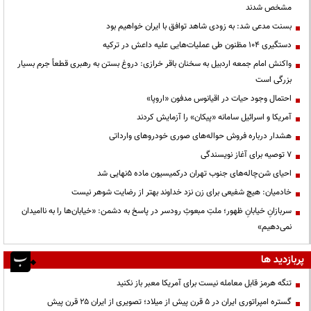
مشخص شدند
بسنت مدعی شد: به زودی شاهد توافق با ایران خواهیم بود
دستگیری ۱۰۴ مظنون طی عملیات‌هایی علیه داعش در ترکیه
واکنش امام جمعه اردبیل به سخنان باقر خرازی: دروغ بستن به رهبری قطعاً جرم بسیار
بزرگی است
احتمال وجود حیات در اقیانوس مدفون «اروپا»
آمریکا و اسرائیل سامانه «پیکان» را آزمایش کردند
هشدار درباره فروش حواله‌های صوری خودروهای وارداتی
۷ توصیه برای آغاز نویسندگی
احیای شن‌چاله‌های جنوب تهران درکمیسیون ماده ۵نهایی شد
خادمیان: هیچ شفیعی برای زن نزد خداوند بهتر از رضایت شوهر نیست
سربازانِ خیابانِ ظهور؛ ملتِ مبعوثِ رودسر در پاسخ به دشمن: «خیابان‌ها را به ناامیدان
نمی‌دهیم»
پربازدید ها
تنگه هرمز قابل معامله نیست برای آمریکا معبر باز نکنید
گستره امپراتوری ایران در ۵ قرن پیش از میلاد؛ تصویری از ایران ۲۵ قرن پیش