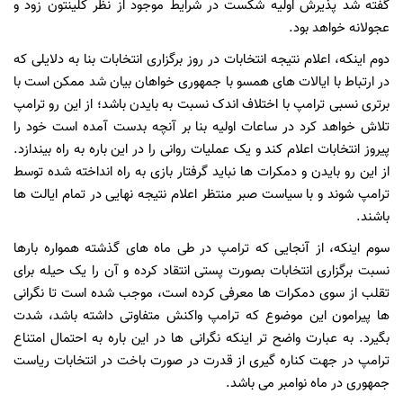
گفته شد پذیرش اولیه شکست در شرایط موجود از نظر کلینتون زود و
عجولانه خواهد بود.
دوم اینکه، اعلام نتیجه انتخابات در روز برگزاری انتخابات بنا به دلایلی که
در ارتباط با ایالات های همسو با جمهوری خواهان بیان شد ممکن است با
برتری نسبی ترامپ با اختلاف اندک نسبت به بایدن باشد؛ از این رو ترامپ
تلاش خواهد کرد در ساعات اولیه بنا بر آنچه بدست آمده است خود را
پیروز انتخابات اعلام کند و یک عملیات روانی را در این باره به راه بیندازد.
از این رو بایدن و دمکرات ها نباید گرفتار بازی به راه انداخته شده توسط
ترامپ شوند و با سیاست صبر منتظر اعلام نتیجه نهایی در تمام ایالت ها
باشند.
سوم اینکه، از آنجایی که ترامپ در طی ماه های گذشته همواره بارها
نسبت برگزاری انتخابات بصورت پستی انتقاد کرده و آن را یک حیله برای
تقلب از سوی دمکرات ها معرفی کرده است، موجب شده است تا نگرانی
ها پیرامون این موضوع که ترامپ واکنش متفاوتی داشته باشد، شدت
بگیرد. به عبارت واضح تر اینکه نگرانی ها در این باره به احتمال امتناع
ترامپ در جهت کناره گیری از قدرت در صورت باخت در انتخابات ریاست
جمهوری در ماه نوامبر می باشد.