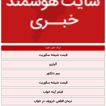
لینک های مفید
قیمت شیشه سکوریت
آلپاری
بیم دتکتور
قیمت شیشه سکوریت
فیلم آپنه خواب
درمان قطعی خروپف در خواب