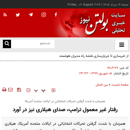
جمعه ۱۶ مرداد ۱۴۰۵
|
Friday , 07 August 2026
از
و
ته
از خبرسازی تا جریان‌سازی نقشه راه مدیران هوشمند
ن
نو
کد خبر:
۶۸۰۳۷۹
تاریخ انتشار:
۰۵ شهريور ۱۳۹۹ - ۲۳:۳۲
صفحه نخست
»
بین الملل
‍‍‍ پ
پ
همزمان با شدت گرفتن تحرکات انتخاباتی در ایالات متحده آمریکا
رفتار غیر معمول ترامپ، صدای هیلاری نیز در آورد
همزمان با شدت گرفتن تحرکات انتخاباتی در ایالات متحده آمریکا، هیلاری