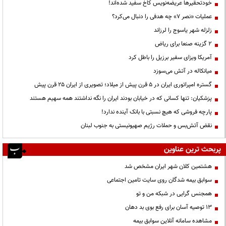
خودتحقیرها عریضه‌نویس کاخ سفید شده‌اند!
عملیات «نصر ۷» چه هدفی را دنبال می‌کرد؟
زلزله شهر یاسوج را لرزاند
۲ گزینه صنعا برای ریاض
آمریکا ویزای سفیر برزیل را باطل کرد
میانکاله در آتش می‌سوزد
گستره امپراتوری ایران در ۵ قرن پیش از میلاد؛ تصویری از ایران ۲۵ قرن پیش
پزشکیان: تنها کسانی که در خیابان بودند ایران را نگه نداشتند همه سهیم هستند
پارچه فروشی که هیچ نسبتی با بانک آینده ندارد!
نقض آتش‌بس و حملات رژیم صهیونیستی به جنوب لبنان
پربحث ترین عناوین
هشتمین کلان شهر ایران مشخص شد
سوابق بیمه شدگان روی سایت تامین اجتماعی
همجنس گرایی در شبکه من و تو
13 توصیه آسان برای رفع بوی بد دهان
مشاهده سامانه آنلاين سوابق بیمه