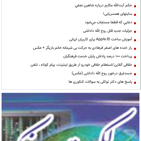
حكم آيت‌الله مكارم درباره شاهين نجفي
سایتهای همسریابی!
دعايي كه قطعا مستجاب مي‌شود
جزئیات جدید قتل روح الله داداشی
آموزش ساخت Apple ID برای کاربران ایرانی
راز خنده های اصغر فرهادی به حرکت بی شرمانه خانم بازیگر + عکس
پرداخت ۱۰۰ درصد پاداش پایان خدمت فرهنگیان
خلافی آنلاین/استعلام خلافی خودرو از طریق اینترنت، پیام کوتاه ، تلفن
جسدغرق درخون روح الله داداشی (عکس)
پاسخ های دکتر توکلی به سوالات کنکوری ها