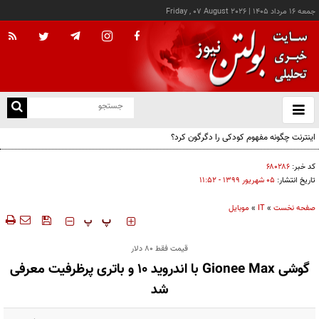
جمعه ۱۶ مرداد ۱۴۰۵
|
Friday , 07 August 2026
از
و
ته
اینترنت چگونه مفهوم کودکی را دگرگون کرد؟
ن
نو
کد خبر:
۶۸۰۲۸۶
تاریخ انتشار:
۰۵ شهريور ۱۳۹۹ - ۱۱:۵۲
صفحه نخست
»
IT
»
موبایل
‍‍‍ پ
پ
قیمت فقط ۸۰ دلار
گوشی Gionee Max با اندروید ۱۰ و باتری پرظرفیت معرفی
شد