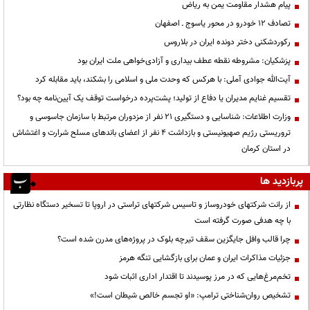
پیام هشدار مقاومت یمن به ریاض
تصادف ۱۲ خودرو در محور یاسوج ـ اصفهان
رکوردشکنی دختر دونده ایران در بلاروس
پزشکیان: مشروطه نقطه عطف بیداری و آزادی‌خواهی ملت ایران بود
آیت‌الله جوادی آملی: با هرکس که وحدت ملی و اسلامی را بشکند، باید مقابله کرد
تقسیم غنایم مدیران یا دفاع از تولید؛ پشت‌پرده درخواست توقف یک آیین‌نامه چه بود؟
وزارت اطلاعات: شناسایی و دستگیری ۲۱ نفر از مزدوران مرتبط با سازمان جاسوسی و
تروریستی رژیم صهیونیستی و بازداشت ۴ نفر از اعضای باندهای مسلح شرارت و اغتشاش
در استان کرمان
پربازدید ها
از رانت‌ شرکتهای خودروساز و تاسیس شرکتهای تراستی در اروپا تا تسخیر دستگاه نظارتی
با چه هدفی صورت گرفته است
چرا قالب وافل جایگزین سقف تیرچه بلوک در پروژه‌های مدرن شده است؟
جزئیات مذاکرات ایران و عمان برای بازگشایی تنگه هرمز
تخم‌مرغ‌هایی که در مرز پوسیدند تا اقتدار اداری اثبات شود
تشخیص روان‌شناختی ترامپ: «او تجسم خالص شیطان است!»