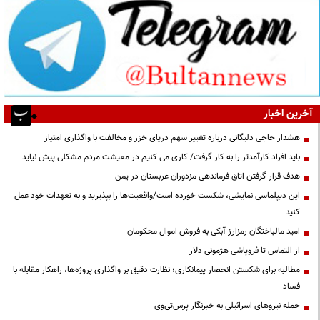
آخرین اخبار
هشدار حاجی دلیگانی درباره تغییر سهم دریای خزر و مخالفت با واگذاری امتیاز
باید افراد کارآمدتر را به کار گرفت/ کاری می کنیم در معیشت مردم مشکلی پیش نیاید
هدف قرار گرفتن اتاق‌ فرماندهی مزدوران عربستان در یمن
این دیپلماسی نمایشی، شکست خورده است/واقعیت‌ها را بپذیرید و به تعهدات خود عمل
کنید
امید مالباختگان رمزارز آبکی به فروش اموال محکومان
از التماس تا فروپاشی هژمونی دلار
مطالبه برای شکستن انحصار پیمانکاری؛ نظارت دقیق بر واگذاری پروژه‌ها، راهکار مقابله با
فساد
حمله نیروهای اسرائیلی به خبرنگار پرس‌تی‌وی