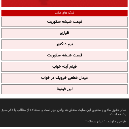
لینک های مفید
قیمت شیشه سکوریت
آلپاری
بیم دتکتور
قیمت شیشه سکوریت
فیلم آپنه خواب
درمان قطعی خروپف در خواب
لیزر فوتونا
تمام حقوق مادی و معنوی این سایت متعلق به بولتن نیوز است و استفاده از مطالب با ذکر منبع
بلامانع است.
طراحی و تولید: "
ایران سامانه
"