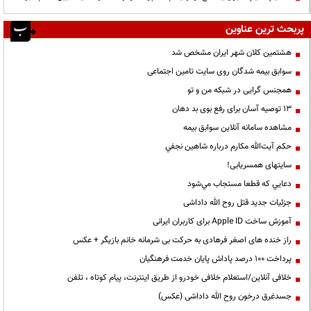
پربحث ترین عناوین
هشتمین کلان شهر ایران مشخص شد
سوابق بیمه شدگان روی سایت تامین اجتماعی
همجنس گرایی در شبکه من و تو
13 توصیه آسان برای رفع بوی بد دهان
مشاهده سامانه آنلاين سوابق بیمه
حكم آيت‌الله مكارم درباره شاهين نجفي
سایتهای همسریابی!
دعايي كه قطعا مستجاب مي‌شود
جزئیات جدید قتل روح الله داداشی
آموزش ساخت Apple ID برای کاربران ایرانی
راز خنده های اصغر فرهادی به حرکت بی شرمانه خانم بازیگر + عکس
پرداخت ۱۰۰ درصد پاداش پایان خدمت فرهنگیان
خلافی آنلاین/استعلام خلافی خودرو از طریق اینترنت، پیام کوتاه ، تلفن
جسدغرق درخون روح الله داداشی (عکس)