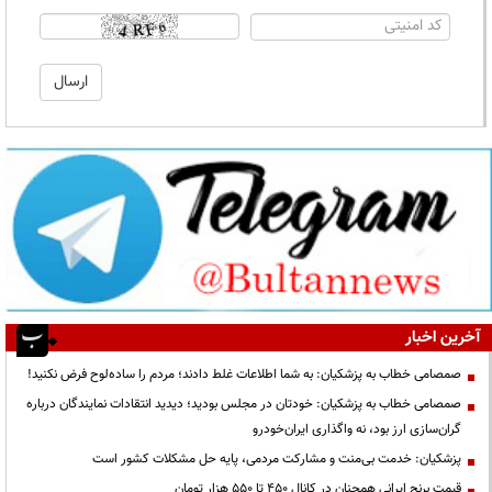
آخرین اخبار
صمصامی خطاب به پزشکیان: به شما اطلاعات غلط دادند؛ مردم را ساده‌لوح فرض نکنید!
صمصامی خطاب به پزشکیان: خودتان در مجلس بودید؛ دیدید انتقادات نمایندگان درباره
گران‌سازی ارز بود، نه واگذاری ایران‌خودرو
پزشکیان: خدمت بی‌منت و مشارکت مردمی، پایه حل مشکلات کشور است
قیمت‌ برنج ایرانی همچنان در کانال ۴۵۰ تا ۵۵۰ هزار تومان