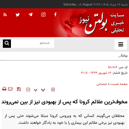
شنبه ۱۷ مرداد ۱۴۰۵
|
Saturday , 08 August 2026
از
و
ته
پزشکیان: خدمت بی‌منت و مشارکت مردمی، پایه حل مشکلات کشور است
ن
نو
کد خبر:
۶۸۰۲۰۴
تاریخ انتشار:
۰۴ شهريور ۱۳۹۹ - ۲۱:۱۸
صفحه نخست
»
اجتماعی
‍‍‍ پ
پ
مخوف‌ترین علائم کرونا که پس از بهبودی نیز از بین نمی‌روند
محققان می‌گویند کسانی که به ویروس کرونا مبتلا می‌شوند حتی پس از
بهبودی نیز برخی علائم این بیماری را با خود به یادگار خواهند داشت.