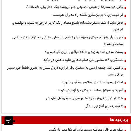
وقتی دیتاسنترها از هوش مصنوعی جلو می‌زنند؛ زنگ خطر برای اقتصاد AI
از خبرسازی تا جریان‌سازی نقشه راه مدیران هوشمند
«چرا نباید از شما متنفر باشند؟»؛ پاسخ معنادار یک کاربر خارجی به قدرت و توانمندی
ایرانیان
پس از رأی شورای مرکزی جبهه ایران اسلامی؛ اعضای حقیقی و حقوقی دفتر سیاسی
مشخص شدند
بسنت مدعی شد: به زودی شاهد توافق با ایران خواهیم بود
دستگیری ۱۰۴ مظنون طی عملیات‌هایی علیه داعش در ترکیه
واکنش امام جمعه اردبیل به سخنان باقر خرازی: دروغ بستن به رهبری قطعاً جرم بسیار
بزرگی است
احتمال وجود حیات در اقیانوس مدفون «اروپا»
آمریکا و اسرائیل سامانه «پیکان» را آزمایش کردند
هشدار درباره فروش حواله‌های صوری خودروهای وارداتی
۷ توصیه برای آغاز نویسندگی
پربازدید ها
تنگه هرمز قابل معامله نیست برای آمریکا معبر باز نکنید