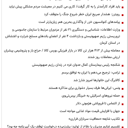
باید افراد کارآمدتر را به کار گرفت/ کاری می کنیم در معیشت مردم مشکلی پیش نیاید
رویترز: هشدار صریح ایران خطر شروع جنگ را متوقف کرد
پیامدهای کنوانسیون خزر از واگذاری بحرین هم زیان‌بارتر است
وزارت اطلاعات: شناسایی و دستگیری ۲۱ نفر از مزدوران مرتبط با سازمان جاسوسی و
تروریستی رژیم صهیونیستی و بازداشت ۴ نفر از اعضای باندهای مسلح شرارت و اغتشاش
در استان کرمان
معامله بیش از ۴۱۳ هزار تن کالا در بازار فیزیکی بورس کالا / حراج باز و پتروشیمی پیشران
ارزش معاملات روز شدند
شکنجه رئیس بیمارستان کمال عدوان غزه در زندان رژیم صهیونیستی
ترامپ: ترجیح می‌دهم با ایران به توافق برسم
کالابرگ این خانوارها امروز شارژ شد
ونس: ایرانی‌ها طرف بسیار دشواری برای مذاکره هستند
حمله نیروهای اسرائیلی به خبرنگار پرس‌تی‌وی
از التماس تا فروپاشی هژمونی دلار
جهان با افزایش قیمت مواد غذایی مواجه است
تکذیب شایعه «معافیت سربازان فراری»
تقسیم غنایم مدیران یا دفاع از تولید؛ پشت‌پرده درخواست توقف یک آیین‌نامه چه بود؟