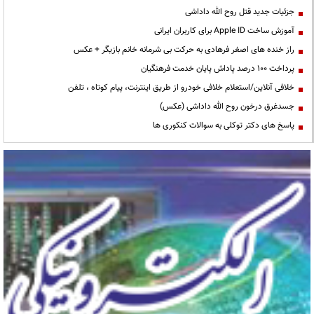
جزئیات جدید قتل روح الله داداشی
آموزش ساخت Apple ID برای کاربران ایرانی
راز خنده های اصغر فرهادی به حرکت بی شرمانه خانم بازیگر + عکس
پرداخت ۱۰۰ درصد پاداش پایان خدمت فرهنگیان
خلافی آنلاین/استعلام خلافی خودرو از طریق اینترنت، پیام کوتاه ، تلفن
جسدغرق درخون روح الله داداشی (عکس)
پاسخ های دکتر توکلی به سوالات کنکوری ها