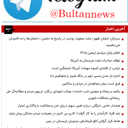
آخرین اخبار
سربازانِ خیابانِ ظهور؛ ملتِ مبعوثِ رودسر در پاسخ به دشمن: «خیابان‌ها را به ناامیدان
نمی‌دهیم»
اعلام پایان مراسم اربعین ۱۴۰۵
توقف صادرات نفت عربستان به آمریکا
ترامپ از افشای کمبود مهمات آمریکا خشمگین است
اجازه باز شدن مسیر دوم در تنگه هرمز را نخواهیم داد
فرق است میان مجاهدان در میدان و ساکتین
یکصد و پنجاه و سومین شب خدمت؛ موکب شهدای رزکان، تریبون مردم و مطالبه‌گر حل
ریشه‌ای مشکلات شهری
هشدار حاجی دلیگانی درباره تغییر سهم دریای خزر و مخالفت با واگذاری امتیاز
باید افراد کارآمدتر را به کار گرفت/ کاری می کنیم در معیشت مردم مشکلی پیش نیاید
هدف قرار گرفتن اتاق‌ فرماندهی مزدوران عربستان در یمن