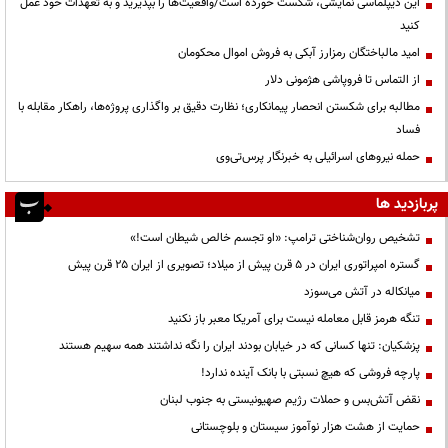
این دیپلماسی نمایشی، شکست خورده است/واقعیت‌ها را بپذیرید و به تعهدات خود عمل
کنید
امید مالباختگان رمزارز آبکی به فروش اموال محکومان
از التماس تا فروپاشی هژمونی دلار
مطالبه برای شکستن انحصار پیمانکاری؛ نظارت دقیق بر واگذاری پروژه‌ها، راهکار مقابله با
فساد
حمله نیروهای اسرائیلی به خبرنگار پرس‌تی‌وی
پربازدید ها
تشخیص روان‌شناختی ترامپ: «او تجسم خالص شیطان است!»
گستره امپراتوری ایران در ۵ قرن پیش از میلاد؛ تصویری از ایران ۲۵ قرن پیش
میانکاله در آتش می‌سوزد
تنگه هرمز قابل معامله نیست برای آمریکا معبر باز نکنید
پزشکیان: تنها کسانی که در خیابان بودند ایران را نگه نداشتند همه سهیم هستند
پارچه فروشی که هیچ نسبتی با بانک آینده ندارد!
نقض آتش‌بس و حملات رژیم صهیونیستی به جنوب لبنان
حمایت از هشت هزار نوآموز سیستان و بلوچستانی