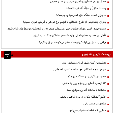
جدال بهرام افشاری و امین حیایی در صدر جدول
وحدت مکرّراً و مؤکّداً تذکر داده شد
ماجرای نصب سنگ مزار اکبر عبدی چیست؟
بحران اینفانتینو؛ از طرح جنجالی تا اتهام باج‌خواهی و قربانی کردن اسپانیا
دست نزنید؛ لمس نوزاد حیات وحش می‌تواند منجر به رد شدنشان توسط مادرشان شود
تأملی بر خسارت‌های نامرئی وارد شده بر عاملان جنگ علیه ایران
چاقی به دلیل بی‌ارادگی نیست؛ مغز می‌خواهد چاق بمانیم!
پربحث ترین عناوین
هشتمین کلان شهر ایران مشخص شد
سوابق بیمه شدگان روی سایت تامین اجتماعی
همجنس گرایی در شبکه من و تو
13 توصیه آسان برای رفع بوی بد دهان
مشاهده سامانه آنلاين سوابق بیمه
حكم آيت‌الله مكارم درباره شاهين نجفي
سایتهای همسریابی!
دعايي كه قطعا مستجاب مي‌شود