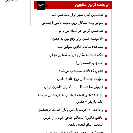
* کد امنیتی
پربحث ترین عناوین
هشتمین کلان شهر ایران مشخص شد
سوابق بیمه شدگان روی سایت تامین اجتماعی
همجنس گرایی در شبکه من و تو
13 توصیه آسان برای رفع بوی بد دهان
مشاهده سامانه آنلاين سوابق بیمه
حكم آيت‌الله مكارم درباره شاهين نجفي
سایتهای همسریابی!
دعايي كه قطعا مستجاب مي‌شود
جزئیات جدید قتل روح الله داداشی
آموزش ساخت Apple ID برای کاربران ایرانی
راز خنده های اصغر فرهادی به حرکت بی شرمانه
خانم بازیگر + عکس
پرداخت ۱۰۰ درصد پاداش پایان خدمت فرهنگیان
خلافی آنلاین/استعلام خلافی خودرو از طریق
اینترنت، پیام کوتاه ، تلفن
جسدغرق درخون روح الله داداشی (عکس)