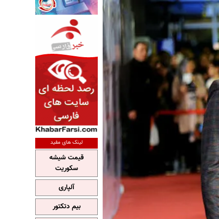
لینک های مفید
قیمت شیشه
سکوریت
آلپاری
بیم دتکتور