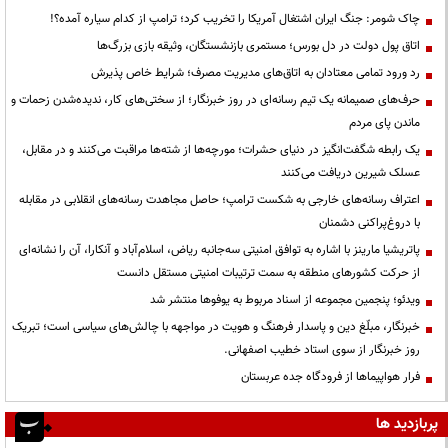
چاک شومر: جنگ ایران اشتغال آمریکا را تخریب کرد؛ ترامپ از کدام سیاره آمده؟!
اتاق پول دولت در دل بورس؛ مستمری بازنشستگان، وثیقه بازی بزرگ‌ها
رد ورود تمامی معتادان به اتاق‌های مدیریت مصرف؛ شرایط خاص پذیرش
حرف‌های صمیمانه یک تیم رسانه‌ای در روز خبرنگار؛ از سختی‌های کار، ندیده‌شدن زحمات و
ماندن پای مردم
یک رابطه شگفت‌انگیز در دنیای حشرات؛ مورچه‌ها از شته‌ها مراقبت می‌کنند و در مقابل،
عسلک شیرین دریافت می‌کنند
اعتراف رسانه‌های خارجی به شکست ترامپ؛ حاصل مجاهدت رسانه‌های انقلابی در مقابله
با دروغ‌پراکنی دشمنان
پاتریشیا مارینز با اشاره به توافق امنیتی سه‌جانبه ریاض، اسلام‌آباد و آنکارا، آن را نشانه‌ای
از حرکت کشورهای منطقه به سمت ترتیبات امنیتی مستقل دانست
ویدئو؛ پنجمین مجموعه از اسناد مربوط به یوفوها منتشر شد
خبرنگار، مبلّغ دین و پاسدار فرهنگ و هویت در مواجهه با چالش‌های سیاسی است؛ تبریک
روز خبرنگار از سوی استاد خطیب اصفهانی.
فرار هواپیماها از فرودگاه جده عربستان
پربازدید ها