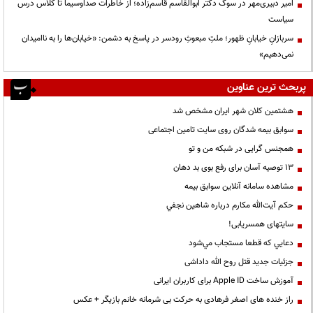
امیر دبیری‌مهر در سوگ دکتر ابوالقاسم قاسم‌زاده؛ از خاطرات صداوسیما تا کلاس درس
سیاست
سربازانِ خیابانِ ظهور؛ ملتِ مبعوثِ رودسر در پاسخ به دشمن: «خیابان‌ها را به ناامیدان
نمی‌دهیم»
پربحث ترین عناوین
هشتمین کلان شهر ایران مشخص شد
سوابق بیمه شدگان روی سایت تامین اجتماعی
همجنس گرایی در شبکه من و تو
13 توصیه آسان برای رفع بوی بد دهان
مشاهده سامانه آنلاين سوابق بیمه
حكم آيت‌الله مكارم درباره شاهين نجفي
سایتهای همسریابی!
دعايي كه قطعا مستجاب مي‌شود
جزئیات جدید قتل روح الله داداشی
آموزش ساخت Apple ID برای کاربران ایرانی
راز خنده های اصغر فرهادی به حرکت بی شرمانه خانم بازیگر + عکس