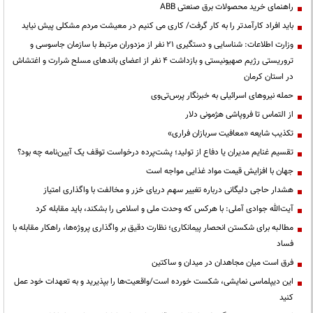
راهنمای خرید محصولات برق صنعتی ABB
باید افراد کارآمدتر را به کار گرفت/ کاری می کنیم در معیشت مردم مشکلی پیش نیاید
وزارت اطلاعات: شناسایی و دستگیری ۲۱ نفر از مزدوران مرتبط با سازمان جاسوسی و
تروریستی رژیم صهیونیستی و بازداشت ۴ نفر از اعضای باندهای مسلح شرارت و اغتشاش
در استان کرمان
حمله نیروهای اسرائیلی به خبرنگار پرس‌تی‌وی
از التماس تا فروپاشی هژمونی دلار
تکذیب شایعه «معافیت سربازان فراری»
تقسیم غنایم مدیران یا دفاع از تولید؛ پشت‌پرده درخواست توقف یک آیین‌نامه چه بود؟
جهان با افزایش قیمت مواد غذایی مواجه است
هشدار حاجی دلیگانی درباره تغییر سهم دریای خزر و مخالفت با واگذاری امتیاز
آیت‌الله جوادی آملی: با هرکس که وحدت ملی و اسلامی را بشکند، باید مقابله کرد
مطالبه برای شکستن انحصار پیمانکاری؛ نظارت دقیق بر واگذاری پروژه‌ها، راهکار مقابله با
فساد
فرق است میان مجاهدان در میدان و ساکتین
این دیپلماسی نمایشی، شکست خورده است/واقعیت‌ها را بپذیرید و به تعهدات خود عمل
کنید