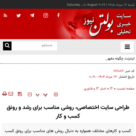
شنبه ۱۷ مرداد ۱۴۰۵
|
Saturday , 08 August 2026
از
و
ته
اینترنت چگونه مفهوم کودکی را دگرگون کرد؟
ن
نو
کد خبر:
۶۷۶۰۷۶
تاریخ انتشار:
۱۳ مرداد ۱۴۰۴ - ۱۰:۲۰
صفحه نخست
»
IT
»
اخبار IT و فناوری
‍‍‍ پ
پ
طراحی سایت اختصاصی، روشی مناسب برای رشد و رونق
کسب و کار
کسب و کارهای مختلف همواره به دنبال روش های مناسب برای رونق کسب