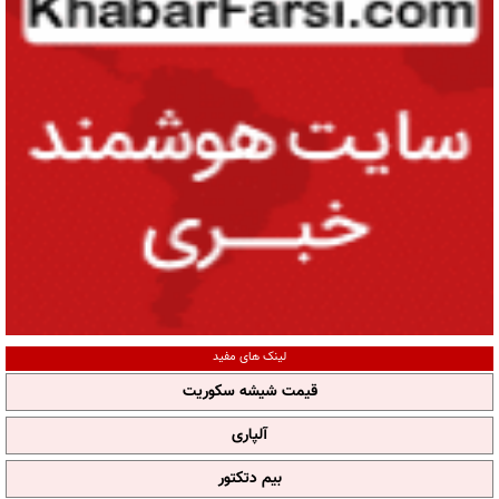
لینک های مفید
قیمت شیشه سکوریت
آلپاری
بیم دتکتور