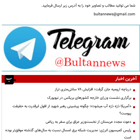
شما می توانید مطالب و تصاویر خود را به آدرس زیر ارسال فرمایید.
bultannews@gmail.com
آخرین اخبار
دریاچه ارومیه جان گرفت؛ افزایش ۷۸ سانتی‌متری تراز
برگزاری نشست وزرای خارجه کشورهای بریکس در نیویورک
«آمریکا ذرّه ذرّه آب میشود»؛ چگونه پیشبینی رهبر شهید از افول ابرقدرت به حقیقت
پیوست؟
دعوت مجدد عربستان از نخست‌وزیر عراق برای سفر به ریاض
رئیس کمیسیون انرژی: مدیریت شبکه برق امسال نسبت به سال‌های گذشته موفق‌تر بوده
است