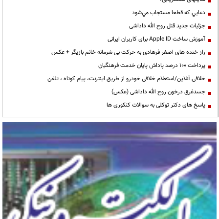
دعايي كه قطعا مستجاب مي‌شود
جزئیات جدید قتل روح الله داداشی
آموزش ساخت Apple ID برای کاربران ایرانی
راز خنده های اصغر فرهادی به حرکت بی شرمانه خانم بازیگر + عکس
پرداخت ۱۰۰ درصد پاداش پایان خدمت فرهنگیان
خلافی آنلاین/استعلام خلافی خودرو از طریق اینترنت، پیام کوتاه ، تلفن
جسدغرق درخون روح الله داداشی (عکس)
پاسخ های دکتر توکلی به سوالات کنکوری ها