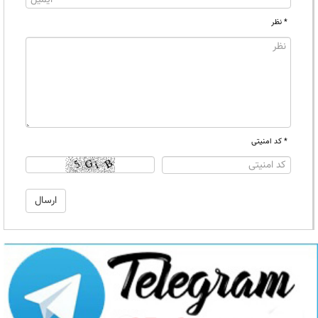
* نظر
* کد امنیتی