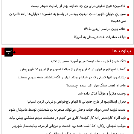
خادمیان: هیچ شفیعی برای زن نزد خداوند بهتر از رضایت شوهر نیست
سربازانِ خیابانِ ظهور؛ ملتِ مبعوثِ رودسر در پاسخ به دشمن: «خیابان‌ها را به ناامیدان
نمی‌دهیم»
اعلام پایان مراسم اربعین ۱۴۰۵
توقف صادرات نفت عربستان به آمریکا
پربازدید ها
تنگه هرمز قابل معامله نیست برای آمریکا معبر باز نکنید
گستره امپراتوری ایران در ۵ قرن پیش از میلاد؛ تصویری از ایران ۲۵ قرن پیش
پزشکیان: تنها کسانی که در خیابان بودند ایران را نگه نداشتند همه سهیم هستند
ماجرای نصب سنگ مزار اکبر عبدی چیست؟
وحدت مکرّراً و مؤکّداً تذکر داده شد
بحران اینفانتینو؛ از طرح جنجالی تا اتهام باج‌خواهی و قربانی کردن اسپانیا
دست نزنید؛ لمس نوزاد حیات وحش می‌تواند منجر به رد شدنشان توسط مادرشان شود
باید افراد کارآمدتر را به کار گرفت/ کاری می کنیم در معیشت مردم مشکلی پیش نیاید
موکب شهدای رزکان؛ ۱۵۲ شب همدلی، خدمت و میزبانی از مردم ولایت‌مدار شهریار
رویترز: هشدار صریح ایران خطر شروع جنگ را متوقف کرد