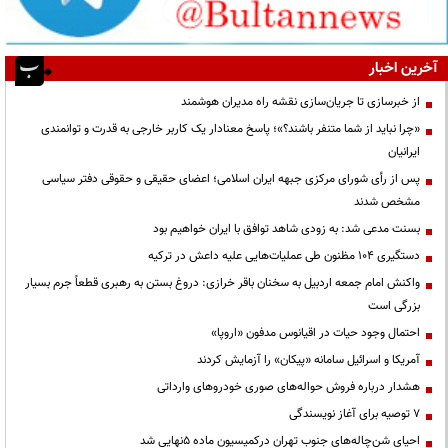
آخرین اخبار
از خبرسازی تا جریان‌سازی نقشه راه مدیران هوشمند
«چرا نباید از شما متنفر باشند؟»؛ پاسخ معنادار یک کاربر خارجی به قدرت و توانمندی
ایرانیان
پس از رأی شورای مرکزی جبهه ایران اسلامی؛ اعضای حقیقی و حقوقی دفتر سیاسی
مشخص شدند
بسنت مدعی شد: به زودی شاهد توافق با ایران خواهیم بود
دستگیری ۱۰۴ مظنون طی عملیات‌هایی علیه داعش در ترکیه
واکنش امام جمعه اردبیل به سخنان باقر خرازی: دروغ بستن به رهبری قطعاً جرم بسیار
بزرگی است
احتمال وجود حیات در اقیانوس مدفون «اروپا»
آمریکا و اسرائیل سامانه «پیکان» را آزمایش کردند
هشدار درباره فروش حواله‌های صوری خودروهای وارداتی
۷ توصیه برای آغاز نویسندگی
احیای شن‌چاله‌های جنوب تهران درکمیسیون ماده ۵نهایی شد