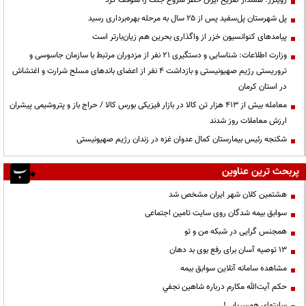
پل شهرستان پل‌سفید پس از ۲۵ سال به مرحله بهره‌برداری رسید
پیامدهای کنوانسیون خزر از واگذاری بحرین هم زیان‌بارتر است
وزارت اطلاعات: شناسایی و دستگیری ۲۱ نفر از مزدوران مرتبط با سازمان جاسوسی و
تروریستی رژیم صهیونیستی و بازداشت ۴ نفر از اعضای باندهای مسلح شرارت و اغتشاش
در استان کرمان
معامله بیش از ۴۱۳ هزار تن کالا در بازار فیزیکی بورس کالا / حراج باز و پتروشیمی پیشران
ارزش معاملات روز شدند
شکنجه رئیس بیمارستان کمال عدوان غزه در زندان رژیم صهیونیستی
پربحث ترین عناوین
هشتمین کلان شهر ایران مشخص شد
سوابق بیمه شدگان روی سایت تامین اجتماعی
همجنس گرایی در شبکه من و تو
13 توصیه آسان برای رفع بوی بد دهان
مشاهده سامانه آنلاين سوابق بیمه
حكم آيت‌الله مكارم درباره شاهين نجفي
سایتهای همسریابی!