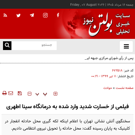
جمعه ۱۶ مرداد ۱۴۰۵
|
Friday , 07 August 2026
از
و
ته
پس از رأی شورای مرکزی جبهه ایران اسلامی؛ اعضای حقیقی و حقوقی دفتر سیاسی مشخص
ن
شدند
نو
کد خبر:
۶۷۲۵۱۸
تاریخ انتشار:
۱۱ تير ۱۳۹۹ - ۰۰:۲۱
صفحه نخست
»
حوادث
‍‍‍ پ
پ
فیلمی از خسارت شدید وارد شده به درمانگاه سینا اطهری
سخنگوی آتش نشانی تهران با اعلام اینکه لکه گیری محل حادثه انفجار در
کلینیک به پایان رسیده گفت: محل حادثه را تحویل نیروی انتظامی دادیم.