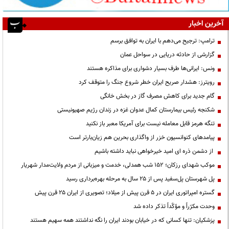
آخرین اخبار
ترامپ: ترجیح می‌دهم با ایران به توافق برسم
گزارشی از حادثه دریایی در سواحل عمان
ونس: ایرانی‌ها طرف بسیار دشواری برای مذاکره هستند
رویترز: هشدار صریح ایران خطر شروع جنگ را متوقف کرد
گام جدید برای کاهش مصرف گاز در بخش خانگی
شکنجه رئیس بیمارستان کمال عدوان غزه در زندان رژیم صهیونیستی
تنگه هرمز قابل معامله نیست برای آمریکا معبر باز نکنید
پیامدهای کنوانسیون خزر از واگذاری بحرین هم زیان‌بارتر است
از دشمن ذره ای امید خیرخواهی نباید داشته باشیم
موکب شهدای رزکان؛ ۱۵۲ شب همدلی، خدمت و میزبانی از مردم ولایت‌مدار شهریار
پل شهرستان پل‌سفید پس از ۲۵ سال به مرحله بهره‌برداری رسید
گستره امپراتوری ایران در ۵ قرن پیش از میلاد؛ تصویری از ایران ۲۵ قرن پیش
وحدت مکرّراً و مؤکّداً تذکر داده شد
پزشکیان: تنها کسانی که در خیابان بودند ایران را نگه نداشتند همه سهیم هستند