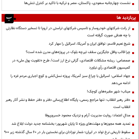
نشست چهارجانبه سعودی، پاکستان، مصر و ترکیه با تاکید بر کنترل تنش‌ها
پربازدید ها
از رانت‌ شرکتهای خودروساز و تاسیس شرکتهای تراستی در اروپا تا تسخیر دستگاه نظارتی
با چه هدفی صورت گرفته است
شیخ نعیم قاسم: توافق ایران و آمریکا، اسرائیل را مهار کرد
چرا قالب وافل جایگزین سقف تیرچه بلوک در پروژه‌های مدرن شده است؟
صمصامی: ریشه مشکلات اقتصادی، گرانی نرخ ارز است/ طرح «تقویت پول ملی» در
کمیسیون اقتصادی رأی نیاورد
جهاد اسلامی: اسرائیل با چراغ سبز آمریکا، پروژه نسل‌کشی و کوچ اجباری مردم غزه را
ادامه می‌دهد
میناب؛ شهرِ مقبره‌های کوچک!
دفتر رهبر انقلاب: تنها مراجع رسمی، پایگاه اطلاع‌رسانی دفتر و دفتر حفظ و نشر آثار رهبر
انقلاب است
مدالِ اعتماد؛ روایت مدیریت آرام و نزدیک محمود خسروی‌وفا
تمدید همه مجوزها و مهلت‌های ویژه تا پایان شهریور؛ بخشنامه جدید دولت ابلاغ شد
سقوط تاریخی نرخ تولد در ایران؛ شمار نوزادان برای نخستین بار در ۶۰ سال گذشته زیر ۹۰۰