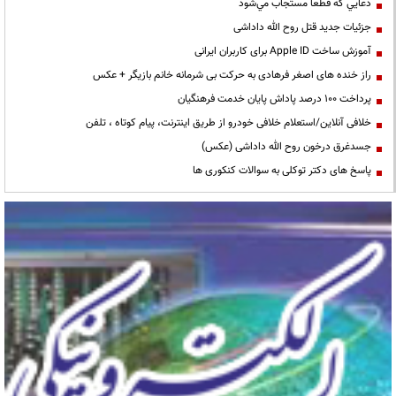
دعايي كه قطعا مستجاب مي‌شود
جزئیات جدید قتل روح الله داداشی
آموزش ساخت Apple ID برای کاربران ایرانی
راز خنده های اصغر فرهادی به حرکت بی شرمانه خانم بازیگر + عکس
پرداخت ۱۰۰ درصد پاداش پایان خدمت فرهنگیان
خلافی آنلاین/استعلام خلافی خودرو از طریق اینترنت، پیام کوتاه ، تلفن
جسدغرق درخون روح الله داداشی (عکس)
پاسخ های دکتر توکلی به سوالات کنکوری ها