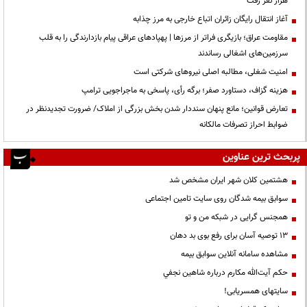
هزار نفر رفت
آغاز انتقال رایگان زائران اتباع خارجی به مرز چذابه
مقاومت عراق؛ بازیگری فراتر از مرزها | پهپادهای عراقی پیام بازدارندگی را به قلب
سرزمین‌های اشغالی رساندند
‌امنیت شغلی، مطالبه اصلی نیروهای شرکتی است
هزینه گزاف، دستاورد صفر؛ برگه رأی، پاسخی به ماجراجویی ترامپ
تعارض قوانین؛ مانع پنهان سنددار شدن بخش بزرگی از املاک/ ضرورت تجدیدنظر در
ضوابط احراز تصرفات مالکانه
پربحث ترین عناوین
هشتمین کلان شهر ایران مشخص شد
سوابق بیمه شدگان روی سایت تامین اجتماعی
همجنس گرایی در شبکه من و تو
13 توصیه آسان برای رفع بوی بد دهان
مشاهده سامانه آنلاين سوابق بیمه
حكم آيت‌الله مكارم درباره شاهين نجفي
سایتهای همسریابی!