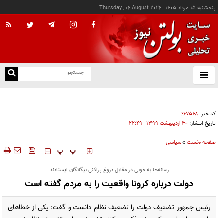
پنجشنبه ۱۵ مرداد ۱۴۰۵
|
Thursday , 06 August 2026
از
و
ته
رویترز: هشدار صریح ایران خطر شروع جنگ را متوقف کرد
ن
نو
کد خبر:
۶۶۷۵۴۸
تاریخ انتشار:
۳۰ ارديبهشت ۱۳۹۹ - ۲۲:۴۹
صفحه نخست
»
سیاسی
‍‍‍ پ
پ
رسانه‌ها به خوبی در مقابل دروغ پراکنی بیگانگان ایستادند
دولت درباره کرونا واقعیت را به مردم گفته است
رئیس جمهور تضعیف دولت را تضعیف نظام دانست و گفت: یکی از خطاهای