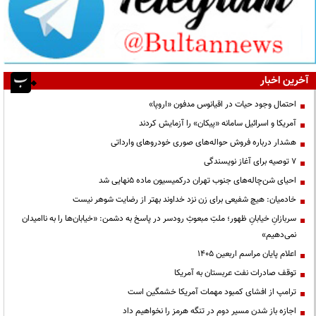
آخرین اخبار
احتمال وجود حیات در اقیانوس مدفون «اروپا»
آمریکا و اسرائیل سامانه «پیکان» را آزمایش کردند
هشدار درباره فروش حواله‌های صوری خودروهای وارداتی
۷ توصیه برای آغاز نویسندگی
احیای شن‌چاله‌های جنوب تهران درکمیسیون ماده ۵نهایی شد
خادمیان: هیچ شفیعی برای زن نزد خداوند بهتر از رضایت شوهر نیست
سربازانِ خیابانِ ظهور؛ ملتِ مبعوثِ رودسر در پاسخ به دشمن: «خیابان‌ها را به ناامیدان
نمی‌دهیم»
اعلام پایان مراسم اربعین ۱۴۰۵
توقف صادرات نفت عربستان به آمریکا
ترامپ از افشای کمبود مهمات آمریکا خشمگین است
اجازه باز شدن مسیر دوم در تنگه هرمز را نخواهیم داد