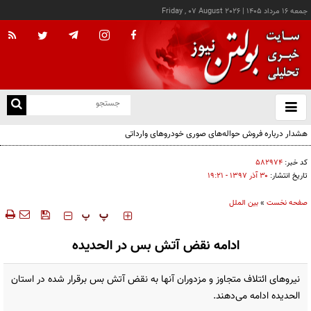
جمعه ۱۶ مرداد ۱۴۰۵
|
Friday , 07 August 2026
از
و
ته
هشدار درباره فروش حواله‌های صوری خودروهای وارداتی
ن
نو
کد خبر:
۵۸۲۹۷۴
تاریخ انتشار:
۳۰ آذر ۱۳۹۷ - ۱۹:۲۱
صفحه نخست
»
بین الملل
‍‍‍ پ
پ
ادامه نقض آتش بس در الحدیده
نیروهای ائتلاف متجاوز و مزدوران آنها به نقض آتش بس برقرار شده در استان
الحدیده ادامه می‌دهند.