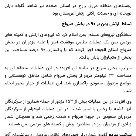
روستاهای منطقه مرزی رازح در استان صعده نیز شاهد گلوله باران
توپخانه ای و حملات راکتی ارتش عربستان بود.
تسلط ارتش یمن بر 90 در بخش صرواح
سخنگوی نیروهای مسلح یمن اعلام کرد که نیروهای ارتش و کمیته های
مردمی یمن یک عملیات نظامی موفقیت آمیز را علیه مزدوران در بخش
صرواح استان الجوف اجرا کردند که با پاکسازی 90 درصد مساحت این
بخش از متجاوزان پایان یافت.
سرتیپ یحیی سریع در بیانیه ای افزود: در این عملیات منطقه ای به
مساحت 34 کیلومتر مربع از بخش صرواح شامل مناطق کوهستانی و
مواضع مزدوران سعودی پاکسازی شد. این عملیات از چهار محور انجام
شد.
وی افزود: در این عملیات بیش از 153 مزدور از جمله شماری از سرکردگان
آنها کشته یا زخمی یا اسیر شدند. در این عملیات ابوعزام از سرکردگان
مزدوران سعودی در جبهه صرواح ه شدت زخمی شد و همچنان شمار
زیادی از مزدوران نیز در محاصره ارتش و کمیته های مردمی یمن هستند.
سرتیپ سریع
گفت: شماری از خودروهای نظامی مزدوران و سرنشینان آنها