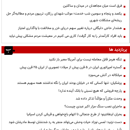
فرق است میان مجاهدان در میدان و ساکتین
یکصد و پنجاه و سومین شب خدمت؛ موکب شهدای رزکان، تریبون مردم و مطالبه‌گر حل
ریشه‌ای مشکلات شهری
هشدار حاجی دلیگانی درباره تغییر سهم دریای خزر و مخالفت با واگذاری امتیاز
باید افراد کارآمدتر را به کار گرفت/ کاری می کنیم در معیشت مردم مشکلی پیش نیاید
پربازدید ها
تنگه هرمز قابل معامله نیست برای آمریکا معبر باز نکنید
گستره امپراتوری ایران در ۵ قرن پیش از میلاد؛ تصویری از ایران ۲۵ قرن پیش
میانکاله در آتش می‌سوزد
پزشکیان: تنها کسانی که در خیابان بودند ایران را نگه نداشتند همه سهیم هستند
پارچه فروشی که هیچ نسبتی با بانک آینده ندارد!
وحدت مکرّراً و مؤکّداً تذکر داده شد
ماجرای نصب سنگ مزار اکبر عبدی چیست؟
بحران اینفانتینو؛ از طرح جنجالی تا اتهام باج‌خواهی و قربانی کردن اسپانیا
دست نزنید؛ لمس نوزاد حیات وحش می‌تواند منجر به رد شدنشان توسط مادرشان شود
تأملی بر خسارت‌های نامرئی وارد شده بر عاملان جنگ علیه ایران