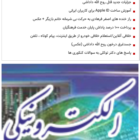
جزئیات جدید قتل روح الله داداشی
آموزش ساخت Apple ID برای کاربران ایرانی
راز خنده های اصغر فرهادی به حرکت بی شرمانه خانم بازیگر + عکس
پرداخت ۱۰۰ درصد پاداش پایان خدمت فرهنگیان
خلافی آنلاین/استعلام خلافی خودرو از طریق اینترنت، پیام کوتاه ، تلفن
جسدغرق درخون روح الله داداشی (عکس)
پاسخ های دکتر توکلی به سوالات کنکوری ها