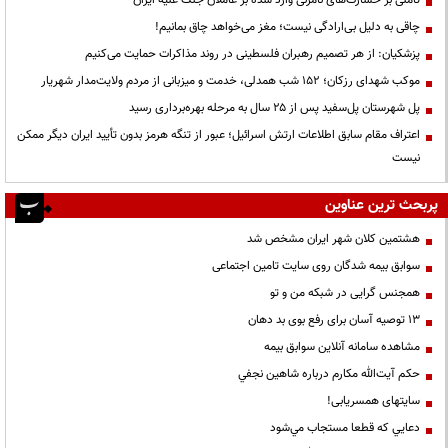
چاقی به دلیل بی‌ارادگی نیست؛ مغز می‌خواهد چاق بمانیم!
پزشکیان: از هر تصمیم رهبران فلسطینی در روند مذاکرات حمایت می‌کنیم
موکب شهدای رزکان؛ ۱۵۲ شب همدلی، خدمت و میزبانی از مردم ولایت‌مدار شهریار
پل شهرستان پل‌سفید پس از ۲۵ سال به مرحله بهره‌برداری رسید
اعتراف مقام سابق اطلاعات ارتش اسرائیل؛ عبور از تنگه هرمز بدون تأیید ایران دیگر ممکن
نیست
پربحث ترین عناوین
هشتمین کلان شهر ایران مشخص شد
سوابق بیمه شدگان روی سایت تامین اجتماعی
همجنس گرایی در شبکه من و تو
13 توصیه آسان برای رفع بوی بد دهان
مشاهده سامانه آنلاين سوابق بیمه
حكم آيت‌الله مكارم درباره شاهين نجفي
سایتهای همسریابی!
دعايي كه قطعا مستجاب مي‌شود