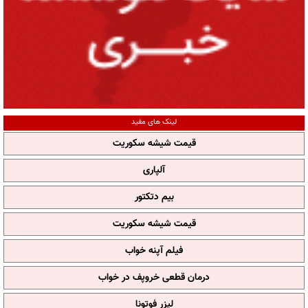
لینک های مفید
قیمت شیشه سکوریت
آلپاری
بیم دتکتور
قیمت شیشه سکوریت
فیلم آپنه خواب
درمان قطعی خروپف در خواب
لیزر فوتونا