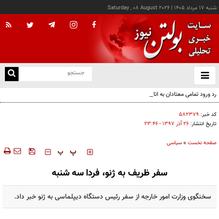
شنبه ۱۷ مرداد ۱۴۰۵
|
Saturday , 08 August 2026
از
و
ته
رد ورود تمامی معتادان به اتاق‌های مدیریت مصرف؛ شرایط خاص پذیرش
ن
نو
کد خبر:
۵۸۲۳۷۹
تاریخ انتشار:
۲۶ آذر ۱۳۹۷ - ۲۳:۴۶
صفحه نخست
»
سیاسی
‍‍‍ پ
پ
سفر ظریف به ژنو، فردا سه شنبه
سخنگوی وزارت امور خارجه از سفر رئیس دستگاه دیپلماسی به ژنو خبر داد.