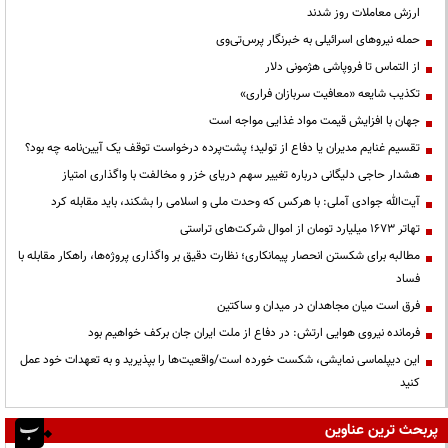
ارزش معاملات روز شدند
حمله نیروهای اسرائیلی به خبرنگار پرس‌تی‌وی
از التماس تا فروپاشی هژمونی دلار
تکذیب شایعه «معافیت سربازان فراری»
جهان با افزایش قیمت مواد غذایی مواجه است
تقسیم غنایم مدیران یا دفاع از تولید؛ پشت‌پرده درخواست توقف یک آیین‌نامه چه بود؟
هشدار حاجی دلیگانی درباره تغییر سهم دریای خزر و مخالفت با واگذاری امتیاز
آیت‌الله جوادی آملی: با هرکس که وحدت ملی و اسلامی را بشکند، باید مقابله کرد
تهاتر ۱۶۷۳ میلیارد تومان از اموال شرکت‌های تراستی
مطالبه برای شکستن انحصار پیمانکاری؛ نظارت دقیق بر واگذاری پروژه‌ها، راهکار مقابله با
فساد
فرق است میان مجاهدان در میدان و ساکتین
فرمانده نیروی هوایی ارتش: در دفاع از ملت ایران جان برکف خواهیم بود
این دیپلماسی نمایشی، شکست خورده است/واقعیت‌ها را بپذیرید و به تعهدات خود عمل
کنید
پربحث ترین عناوین