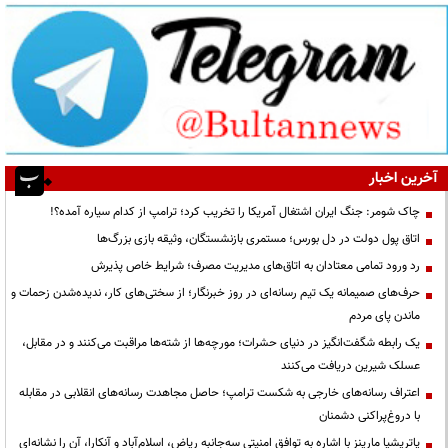
آخرین اخبار
چاک شومر: جنگ ایران اشتغال آمریکا را تخریب کرد؛ ترامپ از کدام سیاره آمده؟!
اتاق پول دولت در دل بورس؛ مستمری بازنشستگان، وثیقه بازی بزرگ‌ها
رد ورود تمامی معتادان به اتاق‌های مدیریت مصرف؛ شرایط خاص پذیرش
حرف‌های صمیمانه یک تیم رسانه‌ای در روز خبرنگار؛ از سختی‌های کار، ندیده‌شدن زحمات و
ماندن پای مردم
یک رابطه شگفت‌انگیز در دنیای حشرات؛ مورچه‌ها از شته‌ها مراقبت می‌کنند و در مقابل،
عسلک شیرین دریافت می‌کنند
اعتراف رسانه‌های خارجی به شکست ترامپ؛ حاصل مجاهدت رسانه‌های انقلابی در مقابله
با دروغ‌پراکنی دشمنان
پاتریشیا مارینز با اشاره به توافق امنیتی سه‌جانبه ریاض، اسلام‌آباد و آنکارا، آن را نشانه‌ای