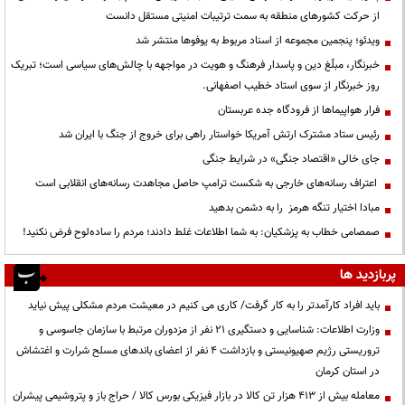
از حرکت کشورهای منطقه به سمت ترتیبات امنیتی مستقل دانست
ویدئو؛ پنجمین مجموعه از اسناد مربوط به یوفوها منتشر شد
خبرنگار، مبلّغ دین و پاسدار فرهنگ و هویت در مواجهه با چالش‌های سیاسی است؛ تبریک
روز خبرنگار از سوی استاد خطیب اصفهانی.
فرار هواپیماها از فرودگاه جده عربستان
رئیس ستاد مشترک ارتش آمریکا خواستار راهی برای خروج از جنگ با ایران شد
جای خالی «اقتصاد جنگی» در شرایط جنگی
اعتراف رسانه‌های خارجی به شکست ترامپ حاصل مجاهدت رسانه‌های انقلابی است
مبادا اختیار تنگه هرمز را به دشمن بدهید
صمصامی خطاب به پزشکیان: به شما اطلاعات غلط دادند؛ مردم را ساده‌لوح فرض نکنید!
پربازدید ها
باید افراد کارآمدتر را به کار گرفت/ کاری می کنیم در معیشت مردم مشکلی پیش نیاید
وزارت اطلاعات: شناسایی و دستگیری ۲۱ نفر از مزدوران مرتبط با سازمان جاسوسی و
تروریستی رژیم صهیونیستی و بازداشت ۴ نفر از اعضای باندهای مسلح شرارت و اغتشاش
در استان کرمان
معامله بیش از ۴۱۳ هزار تن کالا در بازار فیزیکی بورس کالا / حراج باز و پتروشیمی پیشران