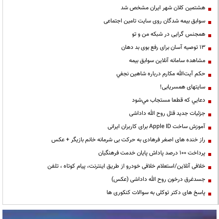
هشتمین کلان شهر ایران مشخص شد
سوابق بیمه شدگان روی سایت تامین اجتماعی
همجنس گرایی در شبکه من و تو
13 توصیه آسان برای رفع بوی بد دهان
مشاهده سامانه آنلاين سوابق بیمه
حكم آيت‌الله مكارم درباره شاهين نجفي
سایتهای همسریابی!
دعايي كه قطعا مستجاب مي‌شود
جزئیات جدید قتل روح الله داداشی
آموزش ساخت Apple ID برای کاربران ایرانی
راز خنده های اصغر فرهادی به حرکت بی شرمانه خانم بازیگر + عکس
پرداخت ۱۰۰ درصد پاداش پایان خدمت فرهنگیان
خلافی آنلاین/استعلام خلافی خودرو از طریق اینترنت، پیام کوتاه ، تلفن
جسدغرق درخون روح الله داداشی (عکس)
پاسخ های دکتر توکلی به سوالات کنکوری ها