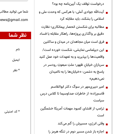
درخواست توقف یک آیین‌نامه چه بود؟
شما می توانید مطالب 
آیت‌الله جوادی آملی: با هرکس که وحدت ملی و
اسلامی را بشکند، باید مقابله کرد
nnews@gmail.com
مطالبه برای شکستن انحصار پیمانکاری؛ نظارت
نظر شما
دقیق بر واگذاری پروژه‌ها، راهکار مقابله با فساد
فرق است میان مجاهدان در میدان و ساکتین
نام
این دیپلماسی نمایشی، شکست خورده است/
واقعیت‌ها را بپذیرید و به تعهدات خود عمل کنید
ایمیل
سربازانِ خیابانِ ظهور؛ ملتِ مبعوثِ رودسر در
* نظر
پاسخ به دشمن: «خیابان‌ها را به ناامیدان
نمی‌دهیم»
امیر دبیری‌مهر در سوگ دکتر ابوالقاسم
قاسم‌زاده؛ از خاطرات صداوسیما تا کلاس درس
سیاست
ترامپ از افشای کمبود مهمات آمریکا خشمگین
* کد امنیتی
است
وقتی انرژی، مسیرش را گم می‌کند
اجازه باز شدن مسیر دوم در تنگه هرمز را