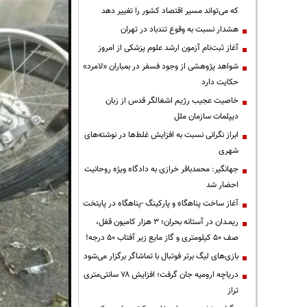
که می‌تواند مسیر اقتصاد کشور را تغییر دهد
هشدار نسبت به وقوع تندباد در تهران
آغاز ثبت‌نام آزمون ارشد علوم پزشکی از امروز
شواهد پژوهشی از وجود فسفر در بمباران «لامرد»
حکایت دارد
خاصیت عجیب رژیم اشغالگر قدس از زبان
دیپلمات سازمان ملل
ابراز نگرانی نسبت به افزایش غلط‌ها در نوشته‌های
شهری
جهانگیر: محمدباقر خرازی به دادگاه ویژه روحانیت
احضار شد
آغاز ساخت پناهگاه و پارکینگ -پناهگاه در پایتخت
ریمـدان در آستانه بحران؛ ۳ هزار کامیون قفل،
صف ۵۰ کیلومتری و گاز مایع زیر آفتاب ۵۰ درجه!
بازی‌های لیگ برتر فوتبال با تماشاگر برگزار می‌شود
دریاچه ارومیه جان گرفت؛ افزایش ۷۸ سانتی‌متری
تراز