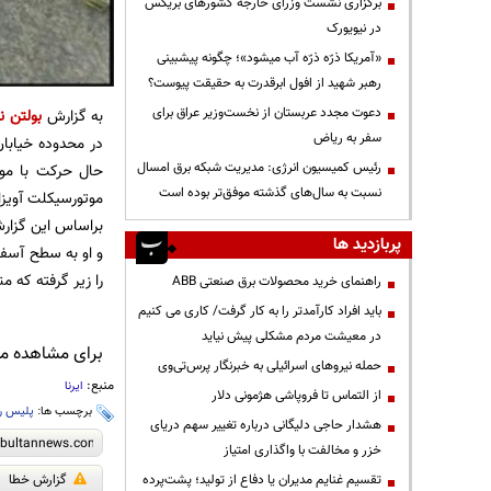
برگزاری نشست وزرای خارجه کشورهای بریکس
در نیویورک
«آمریکا ذرّه ذرّه آب میشود»؛ چگونه پیشبینی
رهبر شهید از افول ابرقدرت به حقیقت پیوست؟
دعوت مجدد عربستان از نخست‌وزیر عراق برای
به گزارش
بولتن نی
سفر به ریاض
رئیس کمیسیون انرژی: مدیریت شبکه برق امسال
حال حرکت با موت
نسبت به سال‌های گذشته موفق‌تر بوده است
موتورسیکلت آویزا
براساس این گزار
پربازدید ها
و او به سطح آسف
را زیر گرفته که 
راهنمای خرید محصولات برق صنعتی ABB
باید افراد کارآمدتر را به کار گرفت/ کاری می کنیم
در معیشت مردم مشکلی پیش نیاید
برای مشاهده مطا
حمله نیروهای اسرائیلی به خبرنگار پرس‌تی‌وی
منبع:
ایرنا
از التماس تا فروپاشی هژمونی دلار
برچسب ها:
پلیس را
هشدار حاجی دلیگانی درباره تغییر سهم دریای
خزر و مخالفت با واگذاری امتیاز
گزارش خطا
تقسیم غنایم مدیران یا دفاع از تولید؛ پشت‌پرده