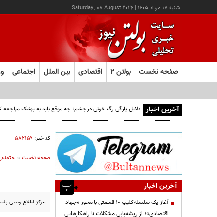
شنبه ۱۷ مرداد ۱۴۰۵
|
Saturday , 08 August 2026
صفحه نخست
بولتن ۲
اقتصادی
بین الملل
اجتماعی
ور
آخرین اخبار
دلایل پارگی رگ خونی درچشم؛ چه موقع باید به پزشک مراجعه ک
کد خبر:
۵۸۲۱۵۷
صفحه نخست
»
اجتماعی
آخرین اخبار
مرکز اطلاع رسانی پلیس راهور پایتخت اعلا
آغاز یک سلسله‌کلیپ ۱۰ قسمتی با محور «جهاد
اقتصادی»؛ از ریشه‌یابی مشکلات تا راهکارهایی