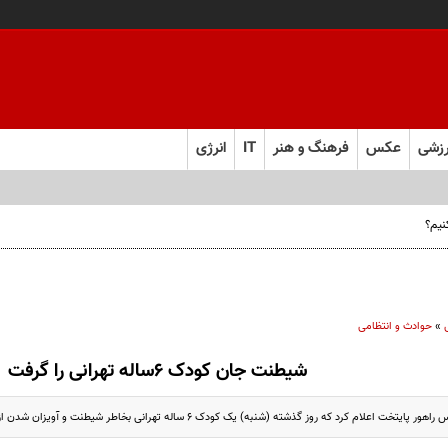
زشی
عکس
فرهنگ و هنر
IT
انرژی
نیم؟
»
حوادث و انتظامی
شیطنت جان کودک 6ساله تهرانی را گرفت
م کرد که روز گذشته (شنبه) یک کودک 6 ساله تهرانی بخاطر شیطنت و آویزان شدن از یک دستگاه موتور در حال حرکت...