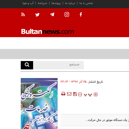
تماس با ما
|
درباره ما
|
پیوندها
|
خبرنامه
|
آب و هوا
تاریخ انتشار:
۲۵ آذر ۱۳۹۷ - ۲۲:۱۳
‍‍‍ پ
پ