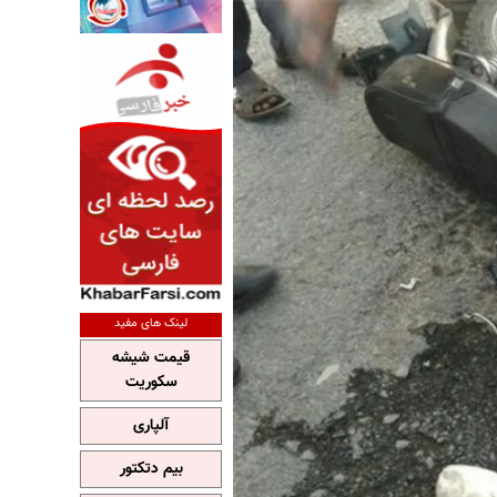
لینک های مفید
قیمت شیشه
سکوریت
آلپاری
بیم دتکتور