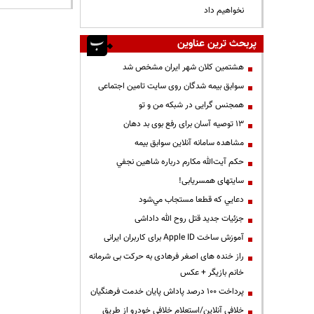
نخواهیم داد
پربحث ترین عناوین
هشتمین کلان شهر ایران مشخص شد
سوابق بیمه شدگان روی سایت تامین اجتماعی
همجنس گرایی در شبکه من و تو
13 توصیه آسان برای رفع بوی بد دهان
مشاهده سامانه آنلاين سوابق بیمه
حكم آيت‌الله مكارم درباره شاهين نجفي
سایتهای همسریابی!
دعايي كه قطعا مستجاب مي‌شود
جزئیات جدید قتل روح الله داداشی
آموزش ساخت Apple ID برای کاربران ایرانی
راز خنده های اصغر فرهادی به حرکت بی شرمانه
خانم بازیگر + عکس
پرداخت ۱۰۰ درصد پاداش پایان خدمت فرهنگیان
خلافی آنلاین/استعلام خلافی خودرو از طریق