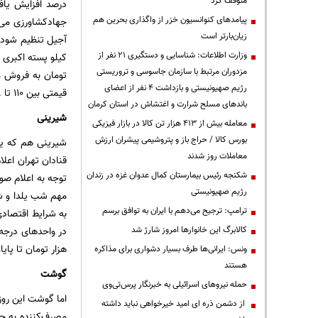
متوقف کرد
درصد افزایش یاف
پیامدهای کنوانسیون خزر از واگذاری بحرین هم
جهادکشاورزی می‌ت
زیان‌بارتر است
آجیل تنظیم شود، 
وزارت اطلاعات: شناسایی و دستگیری ۲۱ نفر از
مزدوران مرتبط با سازمان جاسوسی و تروریستی
رژیم صهیونیستی و بازداشت ۴ نفر از اعضای
قیمتی بین ۱۱۰ تا ۱۶۸ هزار تومان و ۷۰ تا ۱۵۰ هزار تومان به فروش می‌رسد. قیمت هر کیلو آجیل ۴ مغز هم در بازار ۱۶۸ هزار تومان است.
باندهای مسلح شرارت و اغتشاش در استان کرمان
شیرینی
معامله بیش از ۴۱۳ هزار تن کالا در بازار فیزیکی
بورس کالا / حراج باز و پتروشیمی پیشران ارزش
شیرینی هم که یک
معاملات روز شدند
قنادان تهران اعلا
شکنجه رئیس بیمارستان کمال عدوان غزه در زندان
توجه به اعلام صور
رژیم صهیونیستی
مهم شب یلدا و شب 
ترامپ: ترجیح می‌دهم با ایران به توافق برسم
به شرایط اقتصادی
کالابرگ این خانوارها امروز شارژ شد
هزار تومان تا پا
ونس: ایرانی‌ها طرف بسیار دشواری برای مذاکره
هستند
گوشت
حمله نیروهای اسرائیلی به خبرنگار پرس‌تی‌وی
اما گوشت این روز
از دشمن ذره ای امید خیرخواهی نباید داشته