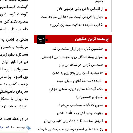
باشیم
گوشت گوسفندی طی
از التماس تا فروپاشی هژمونی دلار
جهان با افزایش قیمت مواد غذایی مواجه است
تکذیب شایعه «معافیت سربازان فراری»
دام در بازار مواج
پربحث ترین عناوین
ملکی با اشاره به
می‌شود و همین ا
هشتمین کلان شهر ایران مشخص شد
مسائل، برای زیرمج
سوابق بیمه شدگان روی سایت تامین اجتماعی
نیز در اتاق ایران
همجنس گرایی در شبکه من و تو
مسوولان ذی‌ربط اط
13 توصیه آسان برای رفع بوی بد دهان
وی افزود: براساس 
مشاهده سامانه آنلاين سوابق بیمه
جنوب کشور به مق
حكم آيت‌الله مكارم درباره شاهين نجفي
سازمان دامپزشکی د
سایتهای همسریابی!
به تهران با مشکل 
دعايي كه قطعا مستجاب مي‌شود
که اشاره شد توجه 
جزئیات جدید قتل روح الله داداشی
برای مشاهده مطا
آموزش ساخت Apple ID برای کاربران ایرانی
برچسب ها:
شب چل
راز خنده های اصغر فرهادی به حرکت بی شرمانه