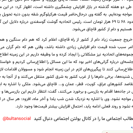
 دو هفته گذشته در بازار افزایش چشمگیری داشته است، اظهار کرد: در این م
مصرف‌کنندگان حدود ۶۸ تا ۶۹ هزار تومان است. رئیس اتحادیه گوشت گوسفندی درباره دل
ه هستیم و دام از کشور قاچاق می‌شود.
 خروج جمعیت زیاد دام از کشور از راه قاچاق، اعلام کرد که هم دام سنگین و ه
مر سبب شده قیمت دام افزایش زیادی داشته باشد، وقتی هم که دام گران می‌ش
موعه‌های اتحادیه نیز مشکلاتی را ایجاد کرده و ما وظیفه داریم در این زمینه اطلاع
 جلسه‌ای درباره گرانی‌های اخیر بود که ما این مسائل را اطلاع‌رسانی کردیم و خواستا
لاع‌رسانی کنند تا پیگیری‌های لازم در این زمینه انجام شود و مسوولان اقدامات لازم
شنیده‌ها، برخی دام‌ها را از غرب کشور به شرق کشور منتقل می‌کنند و از آنجا به 
اصد کشورهای عراق، کویت، قطر، عمان و... قاچاق می‌شود. ملکی با اشاره به ا
ر جاده‌ها اقدام به بازرسی و برخورد می‌کنند، گفت: انتظار داریم این بازرسی‌ها و 
مواجه نشود. وی با اشاره به نزدیک شدن شب یلدا و آخر ماه، افزود: هر سال در این
نشود و روند فعلی ادامه یابد، احتمال افزایش بیشتر قیمت‌ها وجود دارد.
لب اجتماعی ما را در کانال بولتن اجتماعی دنبال کنید
bultansocial@
ه