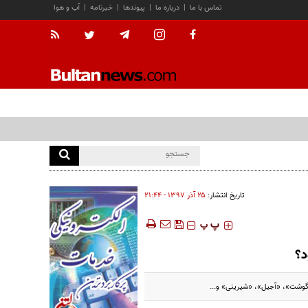
تماس با ما
|
درباره ما
|
پیوندها
|
خبرنامه
|
آب و هوا
تاریخ انتشار:
۲۵ آذر ۱۳۹۷ - ۲۱:۴۴
‍‍‍ پ
پ
؟
گوشت»، «آجیل»، «شیرینی» و...