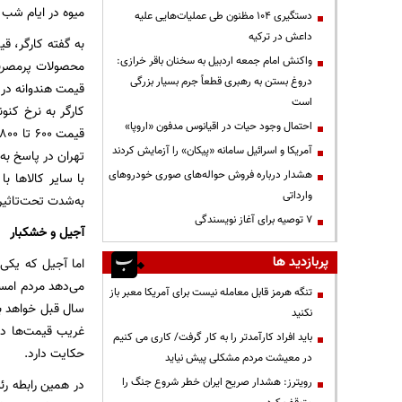
میوه در ایام شب ی
دستگیری ۱۰۴ مظنون طی عملیات‌هایی علیه
داعش در ترکیه
به‌ گفته کارگر، ق
واکنش امام جمعه اردبیل به سخنان باقر خرازی:
محصولات پرمصرف 
دروغ بستن به رهبری قطعاً جرم بسیار بزرگی
است
کارگر به نرخ کنون
احتمال وجود حیات در اقیانوس مدفون «اروپا»
آمریکا و اسرائیل سامانه «پیکان» را آزمایش کردند
تهران در پاسخ به
هشدار درباره فروش حواله‌های صوری خودروهای
با سایر کالاها ب
وارداتی
به‌شدت تحت‌تاثیر 
۷ توصیه برای آغاز نویسندگی
آجیل و خشکبار
پربازدید ها
اما آجیل که یکی
می‌دهد مردم امسا
تنگه هرمز قابل معامله نیست برای آمریکا معبر باز
سال قبل خواهد بو
نکنید
باید افراد کارآمدتر را به کار گرفت/ کاری می کنیم
حکایت دارد.
در معیشت مردم مشکلی پیش نیاید
رویترز: هشدار صریح ایران خطر شروع جنگ را