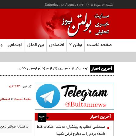
شنبه ۱۷ مرداد ۱۴۰۵
|
Saturday , 08 August 2026
صفحه نخست
بولتن ۲
اقتصادی
بین الملل
اجتماعی
ور
آخرین اخبار
تردد بیش از ۶ میلیون زائر از مرزهای اربعینی کشور
کد خبر:
۵۸۲۱۴۳
صفحه نخست
»
اجتماعی
آخرین اخبار
در آستانه طولانی‌تر
صمصامی خطاب به پزشکیان: به شما اطلاعات غلط
دادند؛ مردم را ساده‌لوح فرض نکنید!