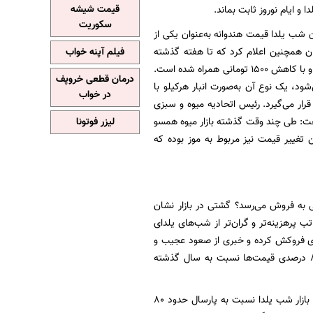
قیمت شیشه
 و ایام نوروز ثابت بماند.
سکوریت
ن شب یلدا قیمت هندوانه به‌عنوان یکی از
ن همچنین اعلام کرد که تا هفته گذشته
فیلم آپنه خواب
قیمت هندوانه در بازار بسیار بالا بود اما از روز پنج‌شنبه قیمت این محصول روند نزولی در پیش گرفته و با کاهش ۱۵۰۰ تومانی همراه شده است.
درمان قطعی خروپف
‌شود، یک نوع آن به‌صورت انبار هرکیلو با
در خواب
ریان قرار می‌گیرد. رئیس اتحادیه میوه و سبزی
 گفت: طی چند وقت گذشته بازار میوه همسو
لیزر فوتونا
 تغییر قیمت نیز مربوط به موز بوده که
ی به فروش می‌رسد؟ گشتی در بازار نشان
 پرهزینه‌تر و گران‌تر از شب‌های یلدای
ه‌ای فروکش کرده و خبری از صعود عجیب و
غریب قیمت‌ها در بازار نیست، اما مقایسه قیمت‌های فعلی با قیمت‌های سال قبل، از افزایش ۸۰ درصدی قیمت‌ها نسبت به سال گذشته
در همین رابطه رئیس اتحادیه خشکبار و آجیل‌فروش اعلام کرد که امسال قیمت آجیل و خشکبار در بازار شب یلدا نسبت به پارسال حدود ۸۰