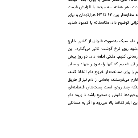
دت، هر هفته سه مرتبه با افزایش قیمت
گوشت گوسفندی مواجه بوده‌ایم. به‌ گفته وی درحال‌حاضر قیمت هرکیلوگرم شقه بدون دنبه تحویل به مغازه‌دار بین ۶۲ تا ۶۳ هزارتومان و برای
ایل این گرانی توضیح داد: متاسفانه با کمبود شدید
م دام سبک به‌صورت قاچاق از کشور خارج
ود روی نرخ گوشت تاثیر می‌گذارد. این
‌رسانی کنیم. ملکی ادامه داد: دو روز پیش
ر آن شدیم که آنها را به وزیر جهاد و سایر
 را برای ممانعت از خروج دام اتخاذ کنند.
خارج می‌فرستند، بخشی از دام نیز از طریق
ینکه چند روزی است پست‌های قرنطینه‌ای
برخوردها قانونی و صحیح باشد تا ورود دام
 ایام تقاضا بالا می‌رود و اگر به مسائلی