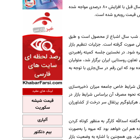
، به نقل از دنیای اقتصاد ، قیمت آجیل و خشکبار شب یلدای امسال، نسبت به سال قبل با افزایش ۸۰ درصدی مواجه شده
ش قیمت‌ روبه‌رو شده است.
ترین شب سال اشباع از محصول است و طبق
افی صورت گرفته است. جزئیات تنظیم بازار
 هزار تن پرتقال برای شب یلدا ذخیره شود. در نخستین جلسه کمیته راهبردی
اون روستایی ایران برگزار شد، متولیان
 نظر گرفته شده بود که این رقم در سال‌جاری با توجه به
ل شرایط خاص جامعه میزان ذخیره‌سازی
لینک های مفید
۲ درصد ذخیره احتیاطی تعبیه شده که نحوه مصرف آن براساس شرایط بازار در
قیمت شیشه
 هرکیلوگرم پرتقال سر درخت از کشاورزان
سکوریت
آلپاری
فته اسدالله کارگر به منظور کوتاه کردن
ه هم این خواهد بود که میوه را به‌صورت
بیم دتکتور
رد. وی همچنین با اشاره به وضعیت بازار