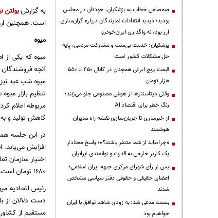
صمصامی خطاب به پزشکیان: خودتان در مجلس
به گزارش
بولتن نی
بودید؛ دیدید انتقادات نمایندگان درباره گران‌سازی
است. همچنین ارزی
ارز بود، نه واگذاری ایران‌خودرو
میوه
پزشکیان: خدمت بی‌منت و مشارکت مردمی، پایه
میوه که یکی از ا
حل مشکلات کشور است
آنچه فروشندگان نی
قیمت‌ برنج ایرانی همچنان در کانال ۴۵۰ تا ۵۵۰
هزار تومان
تنظیم بازار میوه
وقتی دیتاسنترها از هوش مصنوعی جلو می‌زنند؛
زنگ خطر برای اقتصاد AI
کاهش تولید و به‌دلیل سرمازدگی 
از خبرسازی تا جریان‌سازی نقشه راه مدیران
هوشمند
در این جلسه همچ
«چرا نباید از شما متنفر باشند؟»؛ پاسخ معنادار
یک کاربر خارجی به قدرت و توانمندی ایرانیان
اختیار سازمان تع
پس از رأی شورای مرکزی جبهه ایران اسلامی؛
۱۶۸۰ تومان است.
اعضای حقیقی و حقوقی دفتر سیاسی مشخص
رئیس اتحادیه میو
شدند
دست دلالان از با
بسنت مدعی شد: به زودی شاهد توافق با ایران
مستقیم از کشاورز
خواهیم بود