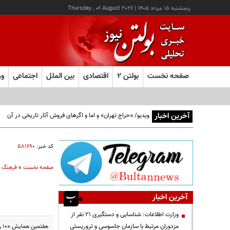
پنجشنبه ۱۵ مرداد ۱۴۰۵
|
Thursday , 06 August 2026
صفحه نخست
بولتن ۲
اقتصادی
بین الملل
اجتماعی
ور
آخرین اخبار
ویدیو/ «حراج تهران» و اما و اگرهای فروش آثار تاریخی در آن
کد خبر:
۵۸۱۶۹۰
صفحه نخست
»
فرهنگ و
آخرین اخبار
وزارت اطلاعات: شناسایی و دستگیری ۲۱ نفر از
مزدوران مرتبط با سازمان جاسوسی و تروریستی
هفتمین همایش «۱۰ روز با عکاسان ایران» به پایان راه خود نزدیک شد و در این روزها مهم ترین نقطه قوت آن نشست های تخصصی و مطالب مطرح شده در آنها بود.