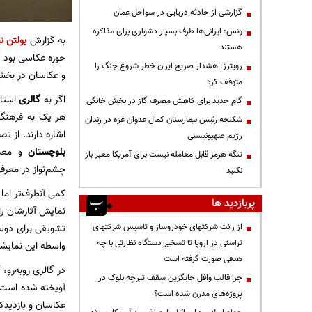
گزارشی از حادثه دریایی در سواحل عمان
ونس: ایرانی‌ها طرف بسیار دشواری برای مذاکره
به گزارش
بولتن نی
هستند
حوزه عکاسی بود ک
رویترز: هشدار صریح ایران خطر شروع جنگ را
و عکاسان در بخش
متوقف کرد
اگر به
گالری
استاد
گام جدید برای کاهش مصرف گاز در بخش خانگی
هر یک به فرهنگ
شکنجه رئیس بیمارستان کمال عدوان غزه در زندان
اشاره دارند. از 
رژیم صهیونیستی
بلوچستان
و معدن
تنگه هرمز قابل معامله نیست برای آمریکا معبر باز
چشم‌نواز در معرفی 
نکنید
پربازدید ها
نمایش آثارشان را 
از رانت‌ شرکتهای خودروساز و تاسیس شرکتهای
تشویقی برای دوس
تراستی در اروپا تا تسخیر دستگاه نظارتی با چه
واسطه این نمای
هدفی صورت گرفته است
چرا قالب وافل جایگزین سقف تیرچه بلوک در
آویخته شده است ک
پروژه‌های مدرن شده است؟
عکاسان و بازدید