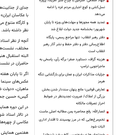
جهاد اسلامی: اسرائیل با چراغ سبز آمریکا، پروژه
نسل‌کشی و کوچ اجباری مردم غزه را ادامه
می‌دهد
و کارگاه متنوع م
تمدید همه مجوزها و مهلت‌های ویژه تا پایان
شهریور؛ بخشنامه جدید دولت ابلاغ شد
نظر داشته باشد.
دفتر رهبر انقلاب: تنها مراجع رسمی، پایگاه
اطلاع‌رسانی دفتر و دفتر حفظ و نشر آثار رهبر
مختلف، نشست‌ها، 
انقلاب است
البته استقبال هن
هزینه گزاف، دستاورد صفر؛ برگه رأی، پاسخی به
حاضران در نشست ب
ماجراجویی ترامپ
اگر تا پایان هفته
جزئیات مذاکرات ایران و عمان برای بازگشایی تنگه
عکس‌های سینما و 
هرمز
ماهیان، «دولت ض
تعارض قوانین؛ مانع پنهان سنددار شدن بخش
گیس» حسین جمالی 
بزرگی از املاک/ ضرورت تجدیدنظر در ضوابط
احراز تصرفات مالکانه
انصارالله: رفع محاصره یمن مطالبه اصلی ماست
در تالار استاد ش
تخم‌مرغ‌هایی که در مرز پوسیدند تا اقتدار اداری
عکاسی از چهره‌ها 
اثبات شود
هفتمین همایش «۱۰ روز با عکاسان ایران» ۱۴ آذرماه در خانه هنرمندان ایران، آغاز شد و جمعه ۲۳ آذر ماه به پایان
خودتحقیرها عریضه‌نویس کاخ سفید شده‌اند!