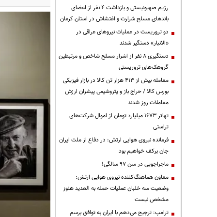
رژیم صهیونیستی و بازداشت ۴ نفر از اعضای
باندهای مسلح شرارت و اغتشاش در استان کرمان
دو تروریست در عملیات نیروهای عراقی در
«الانبار» دستگیر شدند
دستگیری ۸ نفر از اشرار مسلح شاخص و مرتبطین
گروهک‌های تروریستی
معامله بیش از ۴۱۳ هزار تن کالا در بازار فیزیکی
بورس کالا / حراج باز و پتروشیمی پیشران ارزش
معاملات روز شدند
تهاتر ۱۶۷۳ میلیارد تومان از اموال شرکت‌های
تراستی
فرمانده نیروی هوایی ارتش: در دفاع از ملت ایران
جان برکف خواهیم بود
ماجراجویی در سن ۹۷ سالگی!
معاون هماهنگ‌کننده نیروی هوایی ارتش:
وضعیت سه خلبان عملیات حمله به العدید هنوز
مشخص نیست
ترامپ: ترجیح می‌دهم با ایران به توافق برسم