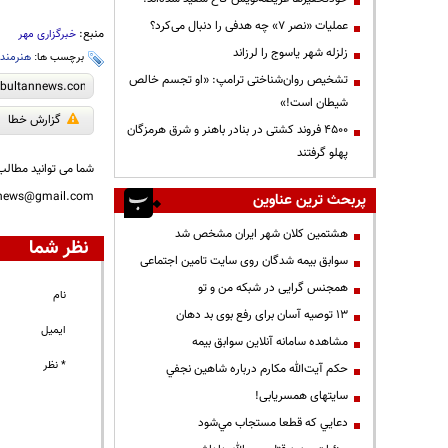
عملیات «نصر ۷» چه هدفی را دنبال می‌کرد؟
منبع:
خبرگزاری مهر
زلزله شهر یاسوج را لرزاند
برچسب ها:
هنرمند
تشخیص روان‌شناختی ترامپ: «او تجسم خالص
شیطان است!»
گزارش خطا
۴۵۰۰ فروند کشتی در بنادر باهنر و شرق هرمزگان
پهلو گرفتند
شما می توانید مطالب 
nnews@gmail.com
پربحث ترین عناوین
هشتمین کلان شهر ایران مشخص شد
نظر شما
سوابق بیمه شدگان روی سایت تامین اجتماعی
همجنس گرایی در شبکه من و تو
نام
13 توصیه آسان برای رفع بوی بد دهان
ایمیل
مشاهده سامانه آنلاين سوابق بیمه
* نظر
حكم آيت‌الله مكارم درباره شاهين نجفي
سایتهای همسریابی!
دعايي كه قطعا مستجاب مي‌شود