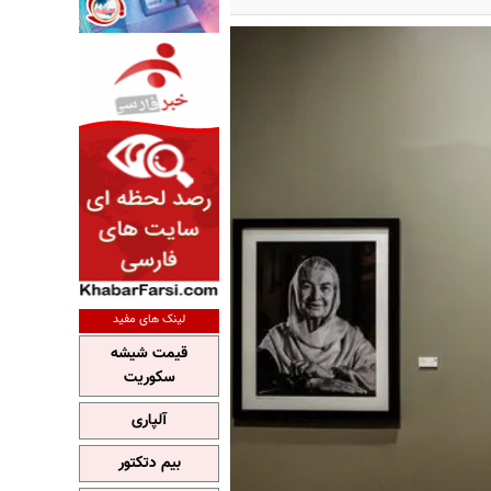
لینک های مفید
قیمت شیشه
سکوریت
آلپاری
بیم دتکتور