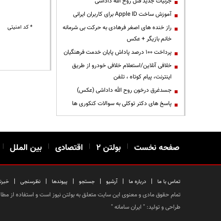
جزئیات جدید قتل روح الله داداشی
آموزش ساخت Apple ID برای کاربران ایرانی
راز خنده های اصغر فرهادی به حرکت بی شرمانه
* کد امنیتی
خانم بازیگر + عکس
پرداخت ۱۰۰ درصد پاداش پایان خدمت فرهنگیان
خلافی آنلاین/استعلام خلافی خودرو از طریق
اینترنت، پیام کوتاه ، تلفن
جسدغرق درخون روح الله داداشی (عکس)
پاسخ های دکتر توکلی به سوالات کنکوری ها
صفحه نخست
|
بولتن ۲
|
اقتصادی
|
بین الملل
|
|
|
|
|
|
|
تماس با ما
درباره ما
آرشیو
جستجو
پیوندها
نظرسنجی
خبرن
تمام حقوق مادی و معنوی این سایت متعلق به بولتن نیوز است و استفاده از مطالب
طراحی و تولید: "
ایران سامانه
"