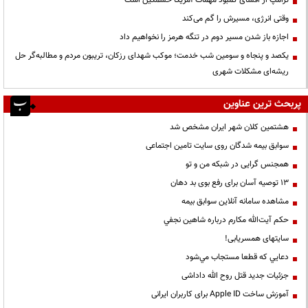
وقتی انرژی، مسیرش را گم می‌کند
اجازه باز شدن مسیر دوم در تنگه هرمز را نخواهیم داد
یکصد و پنجاه و سومین شب خدمت؛ موکب شهدای رزکان، تریبون مردم و مطالبه‌گر حل
ریشه‌ای مشکلات شهری
پربحث ترین عناوین
هشتمین کلان شهر ایران مشخص شد
سوابق بیمه شدگان روی سایت تامین اجتماعی
همجنس گرایی در شبکه من و تو
13 توصیه آسان برای رفع بوی بد دهان
مشاهده سامانه آنلاين سوابق بیمه
حكم آيت‌الله مكارم درباره شاهين نجفي
سایتهای همسریابی!
دعايي كه قطعا مستجاب مي‌شود
جزئیات جدید قتل روح الله داداشی
آموزش ساخت Apple ID برای کاربران ایرانی