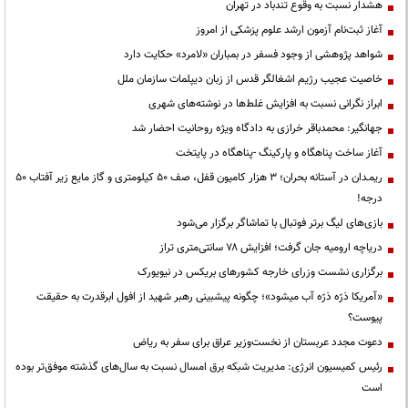
هشدار نسبت به وقوع تندباد در تهران
آغاز ثبت‌نام آزمون ارشد علوم پزشکی از امروز
شواهد پژوهشی از وجود فسفر در بمباران «لامرد» حکایت دارد
خاصیت عجیب رژیم اشغالگر قدس از زبان دیپلمات سازمان ملل
ابراز نگرانی نسبت به افزایش غلط‌ها در نوشته‌های شهری
جهانگیر: محمدباقر خرازی به دادگاه ویژه روحانیت احضار شد
آغاز ساخت پناهگاه و پارکینگ -پناهگاه در پایتخت
ریمـدان در آستانه بحران؛ ۳ هزار کامیون قفل، صف ۵۰ کیلومتری و گاز مایع زیر آفتاب ۵۰
درجه!
بازی‌های لیگ برتر فوتبال با تماشاگر برگزار می‌شود
دریاچه ارومیه جان گرفت؛ افزایش ۷۸ سانتی‌متری تراز
برگزاری نشست وزرای خارجه کشورهای بریکس در نیویورک
«آمریکا ذرّه ذرّه آب میشود»؛ چگونه پیشبینی رهبر شهید از افول ابرقدرت به حقیقت
پیوست؟
دعوت مجدد عربستان از نخست‌وزیر عراق برای سفر به ریاض
رئیس کمیسیون انرژی: مدیریت شبکه برق امسال نسبت به سال‌های گذشته موفق‌تر بوده
است