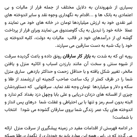
بسیاری از شهروندان به دلایل مختلف از جمله فرار از مالیات و بی
اعتمادی به بانک ها و ...اقدام به نگهداری وجوه نقد و سایر اندوخته های
غیر نقدی خود به ارزش میلیاردها تومان در خانه های خود می نمایند و
عملا خانه خود را تبدیل به یک گاوصندوق می نمایند وبرای فرار از پرداخت
گوشه ای از درآمدهای خود در قالب مالیات به دولت، کلیه اندوخته ی
خود را یک شبه به دست سارقین می سپارند.
رویه ای که به شدت به
بازار کار سارقان
رونق داده و باعث گردیده سرقت
از شیوه سنتی و سخت آن مانند بارزدن اسباب و اثاثیه منزل و یافتن
مالخر، تغییر شکل یافته و با حداقل زحمت و حداکثر بازدهی سارق منزل
شما را در ظرف کمتر از یک ساعت صاحب گنجینه ای ارزشمند از طلا و
سکه و دلار و میلیاردها تومان وجه نقد نماید. سرقتهایی که دستاوردشان
چیزی از افسانه های دزدان دریایی و علی بابا وچهل دزد بغداد کم ندارد و
البته بدون اسم رمز و تنها با بی احتیاطی و غفلت شما درهای پس انداز و
اندوخته های یک عمر زندگی شما بروی سارقان گشوده می شود! انتخاب
با شماست!
در ادامه فهرستی از اقدامات مفید در زمینه پیشگیری از سرقت منزل ارائه
می گردد که در راس همه این موارد باید به خودداری از نگهداری طلا وسکه