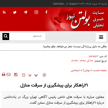
شنبه ۱۷ مرداد ۱۴۰۵
|
Saturday , 08 August 2026
از
و
ته
چاقی به دلیل بی‌ارادگی نیست؛ مغز می‌خواهد چاق بمانیم!
ن
نو
کد خبر:
۵۸۱۵۸۲
تاریخ انتشار:
۲۲ آذر ۱۳۹۷ - ۱۲:۳۴
صفحه نخست
»
بولتن2
»
اجتماعی
‍‍‍ پ
پ
۲۱راهکار برای پیشگیری از سرقت منازل
معاون مبارزه با سرقت های خاص پلیس آگاهی تهران بزرگ در یادداشتی
درباره ۲۱راهکار برای پیشگیری از سرقت منازل سخن گفت.