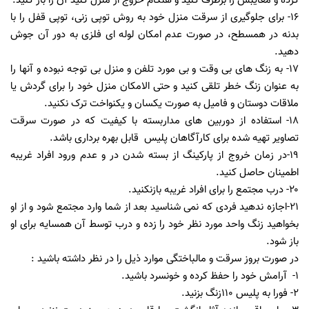
کرده و معایبش را برطرف کنید و هنگام خروج از منزل کلید آن را باز کنید.
۱۶- برای جلوگیری از سرقت منزل خود به روش توپی زنی، توپی قفل را با
بدنه در همسطح، در صورت عدم امکان لوله ای فلزی به دور آن جوش
دهید.
۱۷- به زنگ های بی وقت و بی مورد تلفن و منزل بی توجه نبوده و آنها را
به عنوان زنگ خطر تلقی کنید و حتی الامکان منزل خود را برای گردش یا
ملاقات دوستان و فامیل به صورت یکسان و یکنواخت ترک نکنید.
۱۸- استفاده از دوربین های مداربسته با کیفیت که در صورت سرقت
تصاویر تهیه شده برای کارآگاهان پلیس قابل بهره برداری باشد.
۱۹-در زمان خروج از پارکینگ از بسته شدن در و عدم ورود افراد غریبه
اطمینان حاصل کنید.
۲۰- درب مجتمع را برای افراد غریبه بازنکنید.
۲۱-اجازه ندهید فردی که نمی شناسید بعد از شما وارد مجتمع شود و از او
بخواهید زنگ واحد مورد نظر خود را زده و درب توسط آن همسایه برای او
باز شود.
در صورت بروز سرقت و مالباختگی موارد ذیل را در نظر داشته باشید :
۱- آرامش خود را حفظ کرده و خونسرد باشید.
۲- فورا به پلیس ۱۱۰زنگ بزنید.