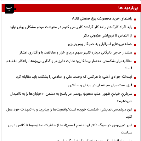
پربازدید ها
راهنمای خرید محصولات برق صنعتی ABB
باید افراد کارآمدتر را به کار گرفت/ کاری می کنیم در معیشت مردم مشکلی پیش نیاید
از التماس تا فروپاشی هژمونی دلار
حمله نیروهای اسرائیلی به خبرنگار پرس‌تی‌وی
هشدار حاجی دلیگانی درباره تغییر سهم دریای خزر و مخالفت با واگذاری امتیاز
مطالبه برای شکستن انحصار پیمانکاری؛ نظارت دقیق بر واگذاری پروژه‌ها، راهکار مقابله با
فساد
آیت‌الله جوادی آملی: با هرکس که وحدت ملی و اسلامی را بشکند، باید مقابله کرد
فرق است میان مجاهدان در میدان و ساکتین
سربازانِ خیابانِ ظهور؛ ملتِ مبعوثِ رودسر در پاسخ به دشمن: «خیابان‌ها را به ناامیدان
نمی‌دهیم»
این دیپلماسی نمایشی، شکست خورده است/واقعیت‌ها را بپذیرید و به تعهدات خود عمل
کنید
امیر دبیری‌مهر در سوگ دکتر ابوالقاسم قاسم‌زاده؛ از خاطرات صداوسیما تا کلاس درس
سیاست
ترامپ از افشای کمبود مهمات آمریکا خشمگین است