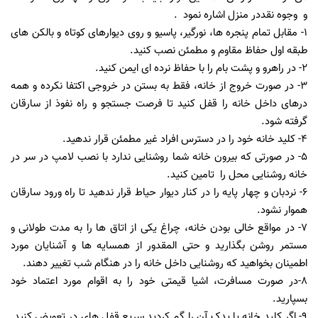
و وجوه نقددر منزل اشاره نمود .
۱- مقابل تمام پنجره ها، نورگیر، پاسیو و روی دیوارهای کوتاه و بالکن های
طبقه اول حفاظ مقاوم و مطمئن نصب کنید.
۲- در راهرو و پشت بام را با حفاظ نرده ای ایمن کنید.
۳- در صورت خروج از خانه، فقط به بستن در خروجی اکتفا نکرده و همه
درهای داخل خانه را قفل کنید تا فرصت جستجو و راه نفوذ از سارقان
گرفته شود.
۴- کلید خانه خود را در دسترس افراد غیر مطمئن قرار ندهید.
۵- در صورتی که بیرون خانه شما روشنایی ندارد با نصب لامپ در سر در
خانه روشنایی محل را تامین کنید.
۶- نردبان و چهار پایه را در کنار دیوار حیاط قرار ندهید تا راه ورود سارقان
هموار نشود.
۷- در مواقع خالی بودن خانه، چراغ یکی از اتاق ها را به مدت طولانی و
مستمر روشن بگذارید و حتی المقدور از همسایه ها و آشنایان مورد
اطمینان بخواهید که روشنایی داخل خانه را در هنگام شب تغییر دهند.
۸-در صورت مسافرت، اشیا قیمتی خود را به اقوام مورد اعتماد خود
بسپارید.
۹- اگر کلید خانه یا یدک آن را گم کردید سریع قفل های در تعویض کنید.