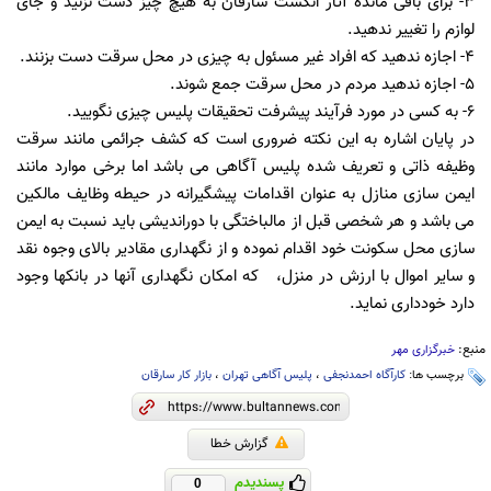
۳- برای باقی مانده آثار انگشت سارقان به هیچ چیز دست نزنید و جای
لوازم را تغییر ندهید.
۴- اجازه ندهید که افراد غیر مسئول به چیزی در محل سرقت دست بزنند.
۵- اجازه ندهید مردم در محل سرقت جمع شوند.
۶- به کسی در مورد فرآیند پیشرفت تحقیقات پلیس چیزی نگویید.
در پایان اشاره به این نکته ضروری است که کشف جرائمی مانند سرقت
وظیفه ذاتی و تعریف شده پلیس آگاهی می باشد اما برخی موارد مانند
ایمن سازی منازل به عنوان اقدامات پیشگیرانه در حیطه وظایف مالکین
می باشد و هر شخصی قبل از مالباختگی با دوراندیشی باید نسبت به ایمن
سازی محل سکونت خود اقدام نموده و از نگهداری مقادیر بالای وجوه نقد
و سایر اموال با ارزش در منزل، که امکان نگهداری آنها در بانکها وجود
دارد خودداری نماید.
منبع:
خبرگزاری مهر
برچسب ها:
کارآگاه احمدنجفی
،
پلیس آگاهی تهران
،
بازار کار سارقان
گزارش خطا
پسندیدم
0