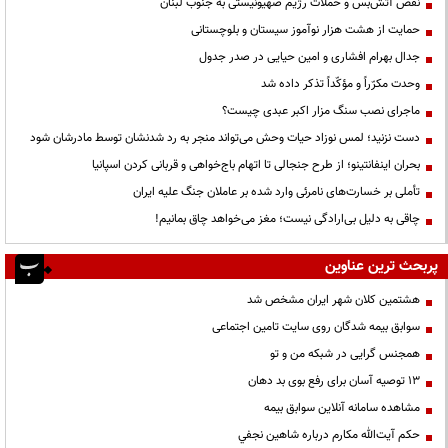
نقض آتش‌بس و حملات رژیم صهیونیستی به جنوب لبنان
حمایت از هشت هزار نوآموز سیستان و بلوچستانی
جدال بهرام افشاری و امین حیایی در صدر جدول
وحدت مکرّراً و مؤکّداً تذکر داده شد
ماجرای نصب سنگ مزار اکبر عبدی چیست؟
دست نزنید؛ لمس نوزاد حیات وحش می‌تواند منجر به رد شدنشان توسط مادرشان شود
بحران اینفانتینو؛ از طرح جنجالی تا اتهام باج‌خواهی و قربانی کردن اسپانیا
تأملی بر خسارت‌های نامرئی وارد شده بر عاملان جنگ علیه ایران
چاقی به دلیل بی‌ارادگی نیست؛ مغز می‌خواهد چاق بمانیم!
پربحث ترین عناوین
هشتمین کلان شهر ایران مشخص شد
سوابق بیمه شدگان روی سایت تامین اجتماعی
همجنس گرایی در شبکه من و تو
13 توصیه آسان برای رفع بوی بد دهان
مشاهده سامانه آنلاين سوابق بیمه
حكم آيت‌الله مكارم درباره شاهين نجفي