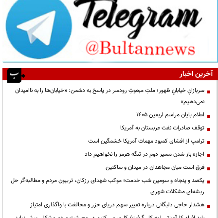
آخرین اخبار
سربازانِ خیابانِ ظهور؛ ملتِ مبعوثِ رودسر در پاسخ به دشمن: «خیابان‌ها را به ناامیدان
نمی‌دهیم»
اعلام پایان مراسم اربعین ۱۴۰۵
توقف صادرات نفت عربستان به آمریکا
ترامپ از افشای کمبود مهمات آمریکا خشمگین است
اجازه باز شدن مسیر دوم در تنگه هرمز را نخواهیم داد
فرق است میان مجاهدان در میدان و ساکتین
یکصد و پنجاه و سومین شب خدمت؛ موکب شهدای رزکان، تریبون مردم و مطالبه‌گر حل
ریشه‌ای مشکلات شهری
هشدار حاجی دلیگانی درباره تغییر سهم دریای خزر و مخالفت با واگذاری امتیاز
باید افراد کارآمدتر را به کار گرفت/ کاری می کنیم در معیشت مردم مشکلی پیش نیاید