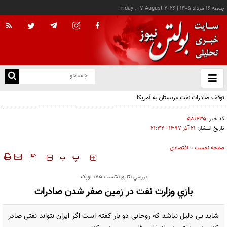
جمعه ۱۶ مرداد ۱۴۰۵
|
Friday , 07 August 2026
از
و
ته
توقف صادرات نفت عربستان به آمریکا
ن
نو
کد خبر:
۵۸۱۴۳۵
تاریخ انتشار:
۲۱ آذر ۱۳۹۷ - ۲۱:۳۲
صفحه نخست
»
اقتصادی
‍‍‍ پ
پ
بررسي نتايج نشست 175 اوپک
بازي وزارت نفت در زمين صفر شدن صادرات
شاید بی دلیل نباشد که روحانی دو بار کفته است اگر ایران نتواند نفتی صادر