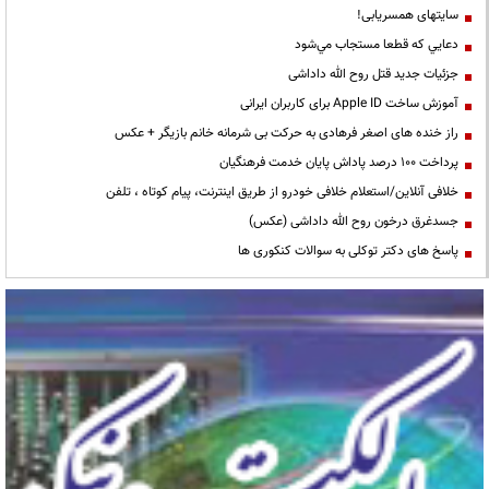
سایتهای همسریابی!
دعايي كه قطعا مستجاب مي‌شود
جزئیات جدید قتل روح الله داداشی
آموزش ساخت Apple ID برای کاربران ایرانی
راز خنده های اصغر فرهادی به حرکت بی شرمانه خانم بازیگر + عکس
پرداخت ۱۰۰ درصد پاداش پایان خدمت فرهنگیان
خلافی آنلاین/استعلام خلافی خودرو از طریق اینترنت، پیام کوتاه ، تلفن
جسدغرق درخون روح الله داداشی (عکس)
پاسخ های دکتر توکلی به سوالات کنکوری ها