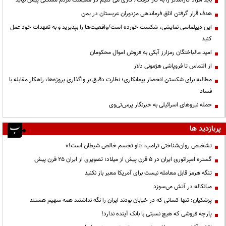
هدف قرار گرفتن اتاق‌ فرماندهی مزدوران عربستان در یمن
این دیپلماسی نمایشی، شکست خورده است/واقعیت‌ها را بپذیرید و به تعهدات خود عمل
کنید
امید مالباختگان رمزارز آبکی به فروش اموال محکومان
از التماس تا فروپاشی هژمونی دلار
مطالبه برای شکستن انحصار پیمانکاری؛ نظارت دقیق بر واگذاری پروژه‌ها، راهکار مقابله با
فساد
حمله نیروهای اسرائیلی به خبرنگار پرس‌تی‌وی
پربازدید ها
تشخیص روان‌شناختی ترامپ: «او تجسم خالص شیطان است!»
گستره امپراتوری ایران در ۵ قرن پیش از میلاد؛ تصویری از ایران ۲۵ قرن پیش
تنگه هرمز قابل معامله نیست برای آمریکا معبر باز نکنید
میانکاله در آتش می‌سوزد
پزشکیان: تنها کسانی که در خیابان بودند ایران را نگه نداشتند همه سهیم هستند
پارچه فروشی که هیچ نسبتی با بانک آینده ندارد!