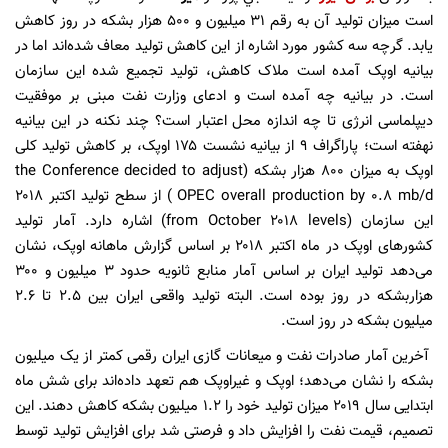
است میزان تولید آن به رقم ۳۱ میلیون و ۵۰۰ هزار بشکه در روز کاهش
یابد. گرچه سه کشور مورد اشاره از این کاهش تولید معاف شده‌اند اما در
بیانیه اوپک آمده است ملاک کاهش، تولید تجمیع شده این سازمان
است. در بیانیه چه آمده است و ادعای وزارت نفت مبنی بر موفقیت
دیپلماسی انرژی تا چه اندازه محل اعتبار است؟ چند نکنه در این بیانیه
نهفته است؛ پاراگراف ۹ از بیانیه نشست ۱۷۵ اوپک، بر کاهش تولید کلی
اوپک به میزان ۸۰۰ هزار بشکه (the Conference decided to adjust
OPEC overall production by ۰.۸ mb/d ) از سطح تولید اکتبر ۲۰۱۸
این سازمان (from October ۲۰۱۸ levels) اشاره دارد. آمار تولید
کشورهای اوپک در ماه اکتبر ۲۰۱۸ بر اساس گزارش ماهانه اوپک، نشان
می‌دهد تولید ایران بر اساس آمار منابع ثانویه حدود ۳ میلیون و ۳۰۰
هزاربشکه در روز بوده است. البته تولید واقعی ایران بین ۲.۵ تا ۲.۶
میلیون بشکه در روز است.
آخرین آمار صادرات نفت و میعانات گازی ایران رقمی کمتر از یک میلیون
بشکه را نشان می‌دهد؛ اوپک و غیراوپک هم تعهد داده‌اند برای شش ماه
ابتدایی سال ۲۰۱۹ میزان تولید خود را ۱.۲ میلیون بشکه کاهش دهند. این
تصمیم، قیمت نفت را افزایش داد و فرصتی شد برای افزایش تولید توسط