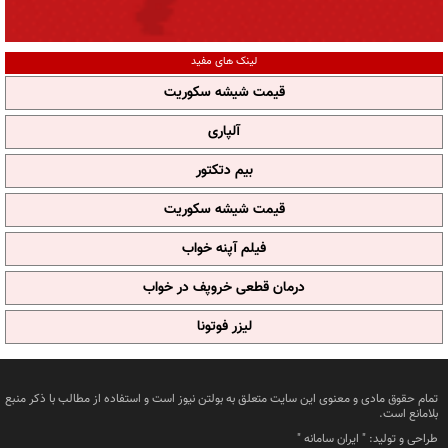
لینک های مفید
قیمت شیشه سکوریت
آلپاری
بیم دتکتور
قیمت شیشه سکوریت
فیلم آپنه خواب
درمان قطعی خروپف در خواب
لیزر فوتونا
تمام حقوق مادی و معنوی این سایت متعلق به بولتن نیوز است و استفاده از مطالب با ذکر منبع
بلامانع است.
طراحی و تولید: "
ایران سامانه
"