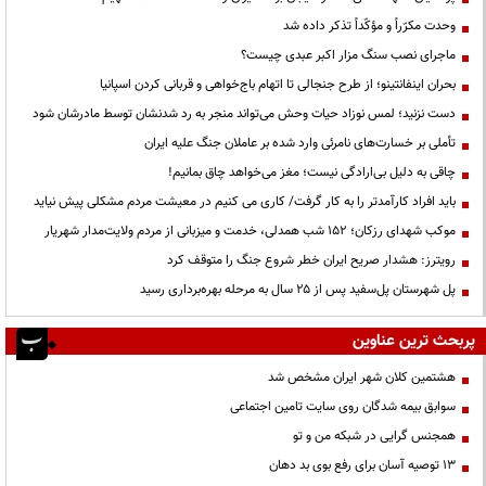
وحدت مکرّراً و مؤکّداً تذکر داده شد
ماجرای نصب سنگ مزار اکبر عبدی چیست؟
بحران اینفانتینو؛ از طرح جنجالی تا اتهام باج‌خواهی و قربانی کردن اسپانیا
دست نزنید؛ لمس نوزاد حیات وحش می‌تواند منجر به رد شدنشان توسط مادرشان شود
تأملی بر خسارت‌های نامرئی وارد شده بر عاملان جنگ علیه ایران
چاقی به دلیل بی‌ارادگی نیست؛ مغز می‌خواهد چاق بمانیم!
باید افراد کارآمدتر را به کار گرفت/ کاری می کنیم در معیشت مردم مشکلی پیش نیاید
موکب شهدای رزکان؛ ۱۵۲ شب همدلی، خدمت و میزبانی از مردم ولایت‌مدار شهریار
رویترز: هشدار صریح ایران خطر شروع جنگ را متوقف کرد
پل شهرستان پل‌سفید پس از ۲۵ سال به مرحله بهره‌برداری رسید
پربحث ترین عناوین
هشتمین کلان شهر ایران مشخص شد
سوابق بیمه شدگان روی سایت تامین اجتماعی
همجنس گرایی در شبکه من و تو
13 توصیه آسان برای رفع بوی بد دهان