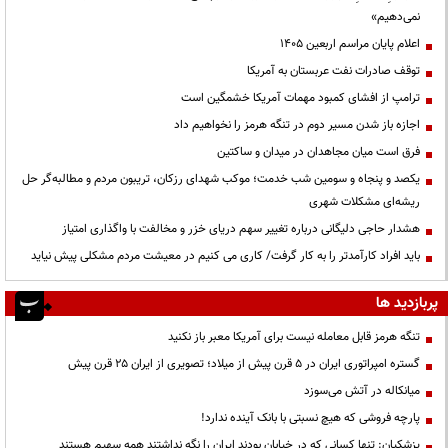
نمی‌دهیم»
اعلام پایان مراسم اربعین ۱۴۰۵
توقف صادرات نفت عربستان به آمریکا
ترامپ از افشای کمبود مهمات آمریکا خشمگین است
اجازه باز شدن مسیر دوم در تنگه هرمز را نخواهیم داد
فرق است میان مجاهدان در میدان و ساکتین
یکصد و پنجاه و سومین شب خدمت؛ موکب شهدای رزکان، تریبون مردم و مطالبه‌گر حل
ریشه‌ای مشکلات شهری
هشدار حاجی دلیگانی درباره تغییر سهم دریای خزر و مخالفت با واگذاری امتیاز
باید افراد کارآمدتر را به کار گرفت/ کاری می کنیم در معیشت مردم مشکلی پیش نیاید
پربازدید ها
تنگه هرمز قابل معامله نیست برای آمریکا معبر باز نکنید
گستره امپراتوری ایران در ۵ قرن پیش از میلاد؛ تصویری از ایران ۲۵ قرن پیش
میانکاله در آتش می‌سوزد
پارچه فروشی که هیچ نسبتی با بانک آینده ندارد!
پزشکیان: تنها کسانی که در خیابان بودند ایران را نگه نداشتند همه سهیم هستند