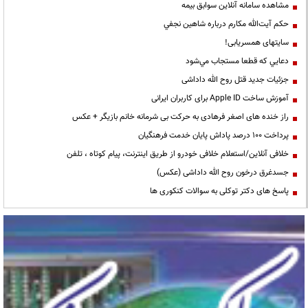
مشاهده سامانه آنلاين سوابق بیمه
حكم آيت‌الله مكارم درباره شاهين نجفي
سایتهای همسریابی!
دعايي كه قطعا مستجاب مي‌شود
جزئیات جدید قتل روح الله داداشی
آموزش ساخت Apple ID برای کاربران ایرانی
راز خنده های اصغر فرهادی به حرکت بی شرمانه خانم بازیگر + عکس
پرداخت ۱۰۰ درصد پاداش پایان خدمت فرهنگیان
خلافی آنلاین/استعلام خلافی خودرو از طریق اینترنت، پیام کوتاه ، تلفن
جسدغرق درخون روح الله داداشی (عکس)
پاسخ های دکتر توکلی به سوالات کنکوری ها