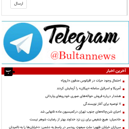
آخرین اخبار
احتمال وجود حیات در اقیانوس مدفون «اروپا»
آمریکا و اسرائیل سامانه «پیکان» را آزمایش کردند
هشدار درباره فروش حواله‌های صوری خودروهای وارداتی
۷ توصیه برای آغاز نویسندگی
احیای شن‌چاله‌های جنوب تهران درکمیسیون ماده ۵نهایی شد
خادمیان: هیچ شفیعی برای زن نزد خداوند بهتر از رضایت شوهر نیست
سربازانِ خیابانِ ظهور؛ ملتِ مبعوثِ رودسر در پاسخ به دشمن: «خیابان‌ها را به ناامیدان