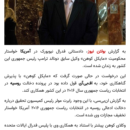
به گزارش
بولتن نیوز
، دادستانی فدرال نیویورک در
آمریکا
خواستار
محکومیت «مایکل کوهن» وکیل سابق دونالد ترامپ رئیس جمهوری این
کشور به زندان شده است.
این درخواست در حالی صورت گرفت که «مایکل کوهن» با پذیرش
گناهکاری خود، به
اف‌بی‌آی
قول داده بود در پرونده دخالت
روسیه
در
انتخابات ریاست جمهوری سال ۲۰۱۶ در این کشور همکاری کند.
به گزارش ان‌بی‌سی، با این وجود رابرت مولر رئیس کمیسیون تحقیق درباره
دخالت ادعائی روسیه در انتخابات ریاست جمهوری ۲۰۱۶ آمریکا خواستار
تخفیف مجازات وی شده است.
وکلای کوهن پیشتر با استناد به همکاری وی با پلیس فدرال ایالات متحده