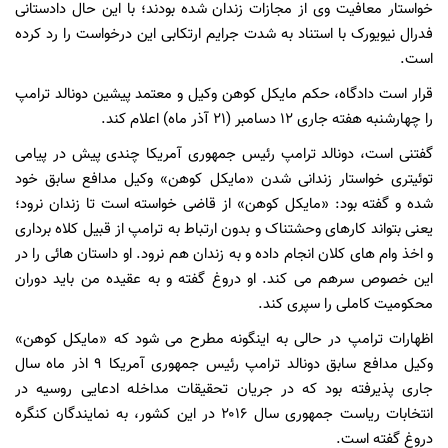
خواستار معافیت وی از مجازات زندان شده بودند؛ با این حال دادستانی
فدرال نیویورک با استناد به شدت جرایم ارتکابی این درخواست را رد کرده
است.
قرار است دادگاه، حکم مایکل کوهن وکیل و معتمد پیشین دونالد ترامپ
را چهارشنبه هفته جاری ۱۲ دسامبر (۲۱ آذر ماه) اعلام کند.
گفتنی است، دونالد ترامپ رئیس جمهوری آمریکا چندی پیش در پیامی
توئیتری خواستار زندانی شدن «مایکل کوهن» وکیل مدافع سابق خود
شده و گفته بود: «مایکل کوهن» از قاضی خواسته است تا زندان نرود؛
یعنی بتواند کارهای وحشتناک و بدون ارتباط به ترامپ از قبیل کلاه برداری
و اخذ وام های کلان انجام داده و به زندان هم نرود. او داستان هائی را در
این خصوص سرهم می کند. او دروغ گفته و به عقیده من باید دوران
محکومیت کاملی را سپری کند.
اظهارات ترامپ در حالی به اینگونه مطرح می شود که «مایکل کوهن»
وکیل مدافع سابق دونالد ترامپ رئیس جمهوری آمریکا ۹ اذر ماه سال
جاری پذیرفته بود که در جریان تحقیقات مداخله ادعایی روسیه در
انتخابات ریاست جمهوری سال ۲۰۱۶ در این کشور، به نمایندگان کنگره
دروغ گفته است.