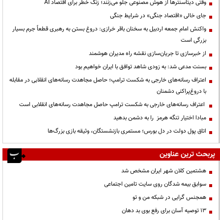
وقتی دیتاسنترها از هوش مصنوعی جلو می‌زنند؛ زنگ خطر برای اقتصاد AI
جای خالی «اقتصاد جنگی» در شرایط جنگی
واکنش امام جمعه اردبیل به سخنان باقر خرازی: دروغ بستن به رهبری قطعاً جرم بسیار
بزرگی است
از خبرسازی تا جریان‌سازی نقشه راه مدیران هوشمند
بسنت مدعی شد: به زودی شاهد توافق با ایران خواهیم بود
اعتراف رسانه‌های خارجی به شکست ترامپ؛ حاصل مجاهدت رسانه‌های انقلابی در مقابله
با دروغ‌پراکنی دشمنان
اعتراف رسانه‌های خارجی به شکست ترامپ حاصل مجاهدت رسانه‌های انقلابی است
مبادا اختیار تنگه هرمز را به دشمن بدهید
اتاق پول دولت در دل بورس؛ مستمری بازنشستگان، وثیقه بازی بزرگ‌ها
پربحث ترین عناوین
هشتمین کلان شهر ایران مشخص شد
سوابق بیمه شدگان روی سایت تامین اجتماعی
همجنس گرایی در شبکه من و تو
13 توصیه آسان برای رفع بوی بد دهان