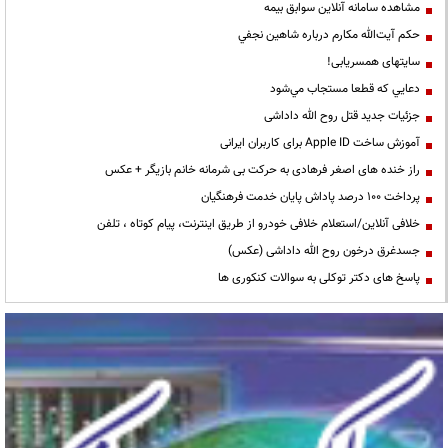
مشاهده سامانه آنلاين سوابق بیمه
حكم آيت‌الله مكارم درباره شاهين نجفي
سایتهای همسریابی!
دعايي كه قطعا مستجاب مي‌شود
جزئیات جدید قتل روح الله داداشی
آموزش ساخت Apple ID برای کاربران ایرانی
راز خنده های اصغر فرهادی به حرکت بی شرمانه خانم بازیگر + عکس
پرداخت ۱۰۰ درصد پاداش پایان خدمت فرهنگیان
خلافی آنلاین/استعلام خلافی خودرو از طریق اینترنت، پیام کوتاه ، تلفن
جسدغرق درخون روح الله داداشی (عکس)
پاسخ های دکتر توکلی به سوالات کنکوری ها