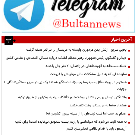
آخرین اخبار
یحیی سریع: ارتش یمن مزدوران وابسته به عربستان را در تعز هدف گرفت
دیدار و گفتگوی رئیس‌جمهور با رهبر معظم انقلاب درباره مسائل اقتصادی و نظامی کشور
حمله مسلحانه به قهوه‌خانه‌ای در زاهدان؛ ۲ نفر جان باختند
نماینده ای که به دلیل مشکلات مالی موبایلش را فروخت
۵ متهم در پرونده قتل حمیدرضا رجب‌زاده دستگیر شدند/ یک زن در میان دستگیرشدگان +
جزئیات
واشنگتن درحال بررسی انتقال موشک‌های «آتاکامس» به اوکراین از طریق ترکیه
هشدار صنعا به عربستان: وقت تلف نکنید
اعدام بد است اما قلب تپنده‌ای را از سینه بیرون کشیدن نه!
به همه ثابت می‌شود که دیپلماسی با رژیم پست سعودی بی‌فایده است| برای تنبیه
آل‌سعود باید با اقدام نظامی تحقیرشان کنیم