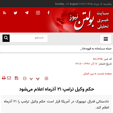
يکشنبه ۱۸ مرداد ۱۴۰۵
|
Sunday , 09 August 2026
از
و
ته
حمله مسلحانه به قهوه‌خانه‌ای در زاهدان؛ ۲ نفر جان باختند
ن
نو
کد خبر:
۵۸۰۴۷۵
تاریخ انتشار:
۱۷ آذر ۱۳۹۷ - ۲۲:۱۶
صفحه نخست
»
بین الملل
‍‍‍ پ
پ
حکم وکیل ترامپ ۲۱ آذرماه اعلام می‌شود
دادستانی فدرال نیویورک در آمریکا قرار است حکم وکیل ترامپ را ۲۱ آذرماه
اعلام کند.