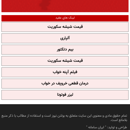
لینک های مفید
قیمت شیشه سکوریت
آلپاری
بیم دتکتور
قیمت شیشه سکوریت
فیلم آپنه خواب
درمان قطعی خروپف در خواب
لیزر فوتونا
تمام حقوق مادی و معنوی این سایت متعلق به بولتن نیوز است و استفاده از مطالب با ذکر منبع
بلامانع است.
طراحی و تولید: "
ایران سامانه
"