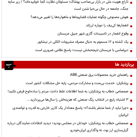
تاراج هویت ملی در بازار بی‌صاحب پوشاک؛ مسئولان نظارت کجا خوابیده‌اند؟ / زیر سایه
جنگ، جامعه در حال بی‌حیا شدن است
هوش مصنوعی چگونه عملیات فضاپیماها و ماهواره‌ها را تغییر می‌دهد؟
انفجارها کی‌یف را دوباره لرزاند
وقوع انفجار در تاسیسات گازی شهر جبیل عربستان
یک کشته و ۱۲ مسموم به دنبال مصرف مشروبات الکلی در نیشابور
دیپلماسی با عربستان نتیجه‌بخش نیست؛ پاسخ نظامی ضروری است
پربازدید ها
راهنمای خرید محصولات برق صنعتی ABB
پزشکیان: خدمت بی‌منت و مشارکت مردمی، پایه حل مشکلات کشور است
صمصامی خطاب به پزشکیان: به شما اطلاعات غلط دادند؛ مردم را ساده‌لوح فرض نکنید!
3 اشتباه رایج در انتخاب رنگ صنعتی که هزینه‌اش را سال‌ها می‌پردازید...
«چرا نباید از شما متنفر باشند؟»؛ پاسخ معنادار یک کاربر خارجی به قدرت و توانمندی
ایرانیان
صمصامی خطاب به پزشکیان: خودتان در مجلس بودید؛ دیدید انتقادات نمایندگان درباره
گران‌سازی ارز بود، نه واگذاری ایران‌خودرو