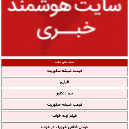
لینک های مفید
قیمت شیشه سکوریت
آلپاری
بیم دتکتور
قیمت شیشه سکوریت
فیلم آپنه خواب
درمان قطعی خروپف در خواب