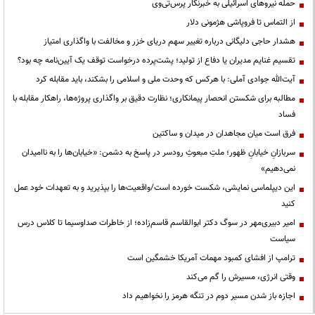
حمله نیروهای اسرائیلی به خبرنگار پرس‌تی‌وی
از التماس تا فروپاشی هژمونی دلار
هشدار حاجی دلیگانی درباره تغییر سهم دریای خزر و مخالفت با واگذاری امتیاز
تقسیم غنایم مدیران یا دفاع از تولید؛ پشت‌پرده درخواست توقف یک آیین‌نامه چه بود؟
آیت‌الله جوادی آملی: با هرکس که وحدت ملی و اسلامی را بشکند، باید مقابله کرد
مطالبه برای شکستن انحصار پیمانکاری؛ نظارت دقیق بر واگذاری پروژه‌ها، راهکار مقابله با
فساد
فرق است میان مجاهدان در میدان و ساکتین
سربازانِ خیابانِ ظهور؛ ملتِ مبعوثِ رودسر در پاسخ به دشمن: «خیابان‌ها را به ناامیدان
نمی‌دهیم»
این دیپلماسی نمایشی، شکست خورده است/واقعیت‌ها را بپذیرید و به تعهدات خود عمل
کنید
امیر دبیری‌مهر در سوگ دکتر ابوالقاسم قاسم‌زاده؛ از خاطرات صداوسیما تا کلاس درس
سیاست
ترامپ از افشای کمبود مهمات آمریکا خشمگین است
وقتی انرژی، مسیرش را گم می‌کند
اجازه باز شدن مسیر دوم در تنگه هرمز را نخواهیم داد