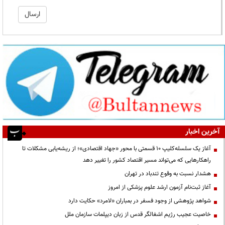
آخرین اخبار
آغاز یک سلسله‌کلیپ ۱۰ قسمتی با محور «جهاد اقتصادی»؛ از ریشه‌یابی مشکلات تا
راهکارهایی که می‌تواند مسیر اقتصاد کشور را تغییر دهد
هشدار نسبت به وقوع تندباد در تهران
آغاز ثبت‌نام آزمون ارشد علوم پزشکی از امروز
شواهد پژوهشی از وجود فسفر در بمباران «لامرد» حکایت دارد
خاصیت عجیب رژیم اشغالگر قدس از زبان دیپلمات سازمان ملل