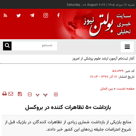
شنبه ۱۷ مرداد ۱۴۰۵
|
Saturday , 08 August 2026
از
و
ته
آغاز ثبت‌نام آزمون ارشد علوم پزشکی از امروز
ن
نو
کد خبر:
۵۸۰۴۲۹
تاریخ انتشار:
۱۷ آذر ۱۳۹۷ - ۱۷:۰۳
صفحه نخست
»
بین الملل
‍‍‍ پ
پ
بازداشت ۵۰ تظاهرات کننده در بروکسل
منابع بلژیکی از بازداشت شماری زیادی از تظاهرات کنندگان در بلژیک قبل از
شروع اعتراضات جلیقه زردهای این کشور خبر دادند.