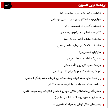
پربحث ترین عناوین
هشتمین کلان شهر ایران مشخص شد
سوابق بیمه شدگان روی سایت تامین اجتماعی
همجنس گرایی در شبکه من و تو
13 توصیه آسان برای رفع بوی بد دهان
مشاهده سامانه آنلاين سوابق بیمه
حكم آيت‌الله مكارم درباره شاهين نجفي
سایتهای همسریابی!
دعايي كه قطعا مستجاب مي‌شود
جزئیات جدید قتل روح الله داداشی
آموزش ساخت Apple ID برای کاربران ایرانی
راز خنده های اصغر فرهادی به حرکت بی شرمانه خانم بازیگر + عکس
پرداخت ۱۰۰ درصد پاداش پایان خدمت فرهنگیان
خلافی آنلاین/استعلام خلافی خودرو از طریق اینترنت، پیام کوتاه ، تلفن
جسدغرق درخون روح الله داداشی (عکس)
پاسخ های دکتر توکلی به سوالات کنکوری ها