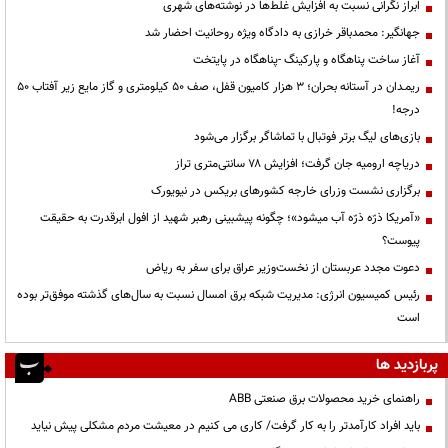
ابراز نگرانی نسبت به افزایش غلط‌ها در نوشته‌های شهری
جهانگیر: محمدباقر خرازی به دادگاه ویژه روحانیت احضار شد
آغاز ساخت پناهگاه و پارکینگ -پناهگاه در پایتخت
ریمـدان در آستانه بحران؛ ۳ هزار کامیون قفل، صف ۵۰ کیلومتری و گاز مایع زیر آفتاب ۵۰
درجه!
بازی‌های لیگ برتر فوتبال با تماشاگر برگزار می‌شود
دریاچه ارومیه جان گرفت؛ افزایش ۷۸ سانتی‌متری تراز
برگزاری نشست وزرای خارجه کشورهای بریکس در نیویورک
«آمریکا ذرّه ذرّه آب میشود»؛ چگونه پیشبینی رهبر شهید از افول ابرقدرت به حقیقت
پیوست؟
دعوت مجدد عربستان از نخست‌وزیر عراق برای سفر به ریاض
رئیس کمیسیون انرژی: مدیریت شبکه برق امسال نسبت به سال‌های گذشته موفق‌تر بوده
است
پربازدید ها
راهنمای خرید محصولات برق صنعتی ABB
باید افراد کارآمدتر را به کار گرفت/ کاری می کنیم در معیشت مردم مشکلی پیش نیاید