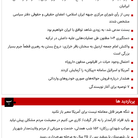
ایرانیان
پس از رأی شورای مرکزی جبهه ایران اسلامی؛ اعضای حقیقی و حقوقی دفتر سیاسی
مشخص شدند
بسنت مدعی شد: به زودی شاهد توافق با ایران خواهیم بود
دستگیری ۱۰۴ مظنون طی عملیات‌هایی علیه داعش در ترکیه
واکنش امام جمعه اردبیل به سخنان باقر خرازی: دروغ بستن به رهبری قطعاً جرم بسیار
بزرگی است
احتمال وجود حیات در اقیانوس مدفون «اروپا»
آمریکا و اسرائیل سامانه «پیکان» را آزمایش کردند
هشدار درباره فروش حواله‌های صوری خودروهای وارداتی
۷ توصیه برای آغاز نویسندگی
پربازدید ها
تنگه هرمز قابل معامله نیست برای آمریکا معبر باز نکنید
باید افراد کارآمدتر را به کار گرفت/ کاری می کنیم در معیشت مردم مشکلی پیش نیاید
موکب شهدای رزکان؛ ۱۵۲ شب همدلی، خدمت و میزبانی از مردم ولایت‌مدار شهریار
پل شهرستان پل‌سفید پس از ۲۵ سال به مرحله بهره‌برداری رسید