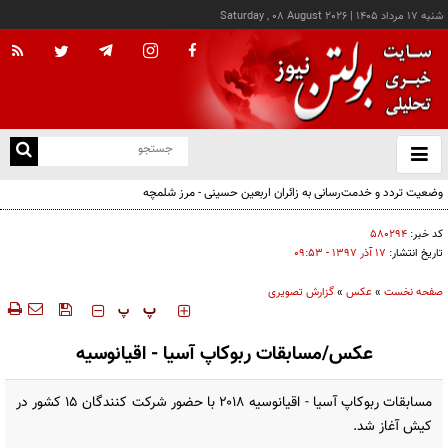
شنبه ۱۷ مرداد ۱۴۰۵
|
Saturday , 08 August 2026
از
و
ته
وضعیت تردد و خدمت‌رسانی به زائران اربعین حسینی - مرز شلمچه
ن
نو
کد خبر:
۵۸۰۲۹۴
تاریخ انتشار:
۱۷ آذر ۱۳۹۷ - ۰۹:۵۳
صفحه نخست
»
عکس
»
گزارش تصویری
‍‍‍ پ
پ
عکس/مسابقات ربوکاپ آسیا - اقیانوسیه
مسابقات ربوکاپ آسیا - اقیانوسیه ۲۰۱۸ با حضور شرکت کنندگان ۱۵ کشور در
کیش آغاز شد.