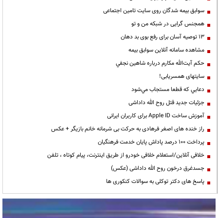
سوابق بیمه شدگان روی سایت تامین اجتماعی
همجنس گرایی در شبکه من و تو
13 توصیه آسان برای رفع بوی بد دهان
مشاهده سامانه آنلاين سوابق بیمه
حكم آيت‌الله مكارم درباره شاهين نجفي
سایتهای همسریابی!
دعايي كه قطعا مستجاب مي‌شود
جزئیات جدید قتل روح الله داداشی
آموزش ساخت Apple ID برای کاربران ایرانی
راز خنده های اصغر فرهادی به حرکت بی شرمانه خانم بازیگر + عکس
پرداخت ۱۰۰ درصد پاداش پایان خدمت فرهنگیان
خلافی آنلاین/استعلام خلافی خودرو از طریق اینترنت، پیام کوتاه ، تلفن
جسدغرق درخون روح الله داداشی (عکس)
پاسخ های دکتر توکلی به سوالات کنکوری ها