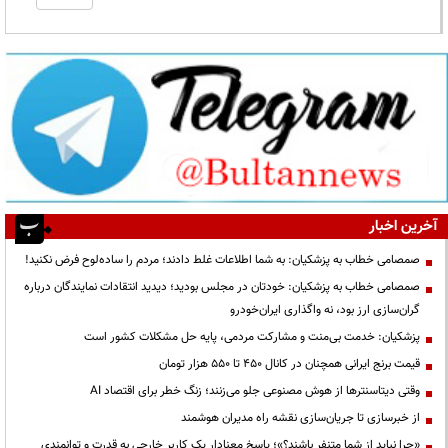
آخرین اخبار
صمصامی خطاب به پزشکیان: به شما اطلاعات غلط دادند؛ مردم را ساده‌لوح فرض نکنید!
صمصامی خطاب به پزشکیان: خودتان در مجلس بودید؛ دیدید انتقادات نمایندگان درباره
گران‌سازی ارز بود، نه واگذاری ایران‌خودرو
پزشکیان: خدمت بی‌منت و مشارکت مردمی، پایه حل مشکلات کشور است
قیمت‌ برنج ایرانی همچنان در کانال ۴۵۰ تا ۵۵۰ هزار تومان
وقتی دیتاسنترها از هوش مصنوعی جلو می‌زنند؛ زنگ خطر برای اقتصاد AI
از خبرسازی تا جریان‌سازی نقشه راه مدیران هوشمند
«چرا نباید از شما متنفر باشند؟»؛ پاسخ معنادار یک کاربر خارجی به قدرت و توانمندی