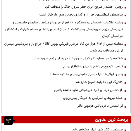
رویترز: هشدار صریح ایران خطر شروع جنگ را متوقف کرد
پیامدهای کنوانسیون خزر از واگذاری بحرین هم زیان‌بارتر است
وزارت اطلاعات: شناسایی و دستگیری ۲۱ نفر از مزدوران مرتبط با سازمان جاسوسی و
تروریستی رژیم صهیونیستی و بازداشت ۴ نفر از اعضای باندهای مسلح شرارت و اغتشاش
در استان کرمان
معامله بیش از ۴۱۳ هزار تن کالا در بازار فیزیکی بورس کالا / حراج باز و پتروشیمی پیشران
ارزش معاملات روز شدند
شکنجه رئیس بیمارستان کمال عدوان غزه در زندان رژیم صهیونیستی
ترامپ: ترجیح می‌دهم با ایران به توافق برسم
ونس: ایرانی‌ها طرف بسیار دشواری برای مذاکره هستند
کالابرگ این خانوارها امروز شارژ شد
از دشمن ذره ای امید خیرخواهی نباید داشته باشیم
حمله نیروهای اسرائیلی به خبرنگار پرس‌تی‌وی
از التماس تا فروپاشی هژمونی دلار
پربحث ترین عناوین
هشتمین کلان شهر ایران مشخص شد