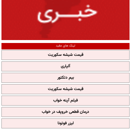
لینک های مفید
قیمت شیشه سکوریت
آلپاری
بیم دتکتور
قیمت شیشه سکوریت
فیلم آپنه خواب
درمان قطعی خروپف در خواب
لیزر فوتونا