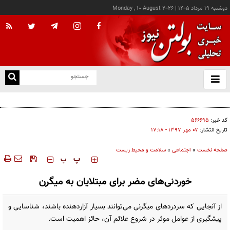
دوشنبه ۱۹ مرداد ۱۴۰۵
|
Monday , 10 August 2026
از
و
ته
با کاهش روند ولادت مواجه هستیم
ن
نو
کد خبر:
۵۶۶۶۹۵
تاریخ انتشار:
۰۷ مهر ۱۳۹۷ - ۱۷:۱۸
صفحه نخست
»
اجتماعی
»
سلامت و محیط زیست
‍‍‍ پ
پ
خوردنی‌های مضر برای مبتلایان به میگرن
از آنجایی که سردردهای میگرنی می‌توانند بسیار آزاردهنده باشند، شناسایی و
پیشگیری از عوامل موثر در شروع علائم آن، حائز اهمیت است.