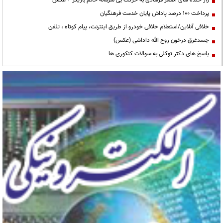
راز خنده های اصغر فرهادی به حرکت بی شرمانه خانم بازیگر + عکس
پرداخت ۱۰۰ درصد پاداش پایان خدمت فرهنگیان
خلافی آنلاین/استعلام خلافی خودرو از طریق اینترنت، پیام کوتاه ، تلفن
جسدغرق درخون روح الله داداشی (عکس)
پاسخ های دکتر توکلی به سوالات کنکوری ها