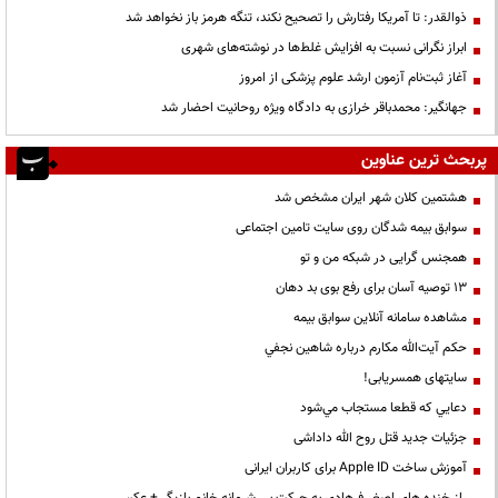
ذوالقدر: تا آمریکا رفتارش را تصحیح نکند، تنگه هرمز باز نخواهد شد
ابراز نگرانی نسبت به افزایش غلط‌ها در نوشته‌های شهری
آغاز ثبت‌نام آزمون ارشد علوم پزشکی از امروز
جهانگیر: محمدباقر خرازی به دادگاه ویژه روحانیت احضار شد
پربحث ترین عناوین
هشتمین کلان شهر ایران مشخص شد
سوابق بیمه شدگان روی سایت تامین اجتماعی
همجنس گرایی در شبکه من و تو
13 توصیه آسان برای رفع بوی بد دهان
مشاهده سامانه آنلاين سوابق بیمه
حكم آيت‌الله مكارم درباره شاهين نجفي
سایتهای همسریابی!
دعايي كه قطعا مستجاب مي‌شود
جزئیات جدید قتل روح الله داداشی
آموزش ساخت Apple ID برای کاربران ایرانی