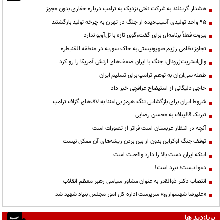
هشدار گرینلند به شرکت نفتی نزدیک به ترامپ درباره حفاری بدون مجوز
95 واحد تولیدی آسیب‌دیده از جنگ در تهران به چرخه تولید بازگشتند
بیروت فعلاً برنامه‌ای برای گفت‌وگوی تازه با تل‌آویو ندارد
تجاوز نظامی رژیم صهیونیستی به خاک سوریه در منطقه القنیطره
وال‌استریت‌ژرونال: جنگ با ایران ضعف‌های ارتش آمریکا را رو کرد
طعنه سی‌ان‌ان به توهم ترامپ برای تسلیم ایران
حاجی دلیگانی از استیضاح عراقچی خبر داد
شروط ایران برای بازگشایی تنگه هرمز بی‌اعتنا به لاف‌های گزاف ترامپ
تبریک قالیباف به محسن رضایی
آنچه در انتظار عربستان است فراتر از تصورات است
توقف جنگ اوکراین بدون از بین بردن ریشه‌های آن ممکن نیست
اینکه ایران دست بالا را دارد واقعیت است
دعوا نیست؛ نبرد است!
انتصاب دکتر ذوالقدر به عنوان مشاور سیاسی رهبر معظم انقلاب
«علیرضا شهسواری» سرپرست اداره کل امور مجلس بنیاد شهید شد
پربازدید ها