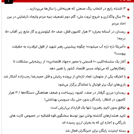
3 اشتباه رایج در انتخاب رنگ صنعتی که هزینه‌اش را سال‌ها می‌پردازید...
۳۰ سال واگذاری و خروج ثروت ملی؛ گام دوم تضعیف بنیه مردم وایجاد نارضایتی در بین
احاد مردم
ریمـدان در آستانه بحران؛ ۳ هزار کامیون قفل، صف ۵۰ کیلومتری و گاز مایع زیر آفتاب ۵۰
درجه!
«آمریکا ذرّه ذرّه آب میشود»؛ چگونه پیشبینی رهبر شهید از افول ابرقدرت به حقیقت
پیوست؟
آغاز یک سلسله‌کلیپ ۱۰ قسمتی با محور «جهاد اقتصادی»؛ از ریشه‌یابی مشکلات تا
راهکارهایی که می‌تواند مسیر اقتصاد کشور را تغییر دهد
با اعتراف یکی از متهمان، ابعاد تازه‌ای از پرونده ربایش و قتل حمیدرضا رجب‌زاده آشکار شد
بازی‌های لیگ برتر فوتبال با تماشاگر برگزار می‌شود
ریمـدان؛ مرزی گرفتار در صف، کمبود زیرساخت و ضعف هماهنگی دستگاه‌ها / ۳ هزار
کامیون در انتظار، رانندگان بدون حتی یک سرویس بهداشتی!
توافقِ بدونِ تاییدِ رهبری؛ تنها یک قراردادِ بی‌ارزش است
تایید هشدارهای گذشته بولتن نیوز توسط سخنگوی قوه قضائیه در خصوص کارت های
بارزگانی و اجاره ای که به بحران ارزی رسیده اند
بسته اینترنت رایگان برای خبرنگاران فعال شد