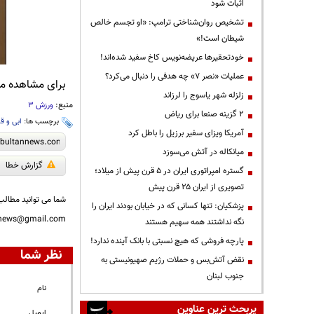
اثبات شود
تشخیص روان‌شناختی ترامپ: «او تجسم خالص
شیطان است!»
خودتحقیرها عریضه‌نویس کاخ سفید شده‌اند!
عملیات «نصر ۷» چه هدفی را دنبال می‌کرد؟
برای مشاهده مطا
زلزله شهر یاسوج را لرزاند
منبع:
ورزش 3
۲ گزینه صنعا برای ریاض
برچسب ها:
ابی و ق
آمریکا ویزای سفیر برزیل را باطل کرد
میانکاله در آتش می‌سوزد
گزارش خطا
گستره امپراتوری ایران در ۵ قرن پیش از میلاد؛
تصویری از ایران ۲۵ قرن پیش
شما می توانید مطالب 
پزشکیان: تنها کسانی که در خیابان بودند ایران را
nnews@gmail.com
نگه نداشتند همه سهیم هستند
پارچه فروشی که هیچ نسبتی با بانک آینده ندارد!
نظر شما
نقض آتش‌بس و حملات رژیم صهیونیستی به
جنوب لبنان
نام
پربحث ترین عناوین
ایمیل