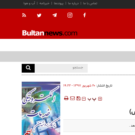
تماس با ما
|
درباره ما
|
پیوندها
|
خبرنامه
|
آب و هوا
تاریخ انتشار:
۲۰ شهريور ۱۳۹۷ - ۱۹:۲۲
‍‍‍ پ
پ
س)
هد .