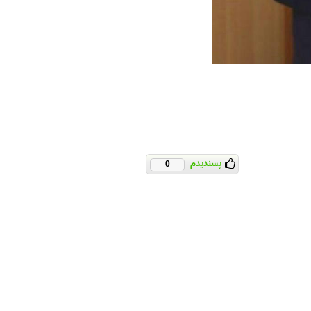
پسندیدم
0