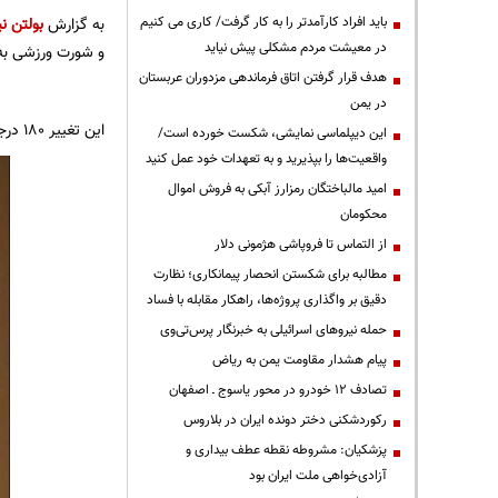
باید افراد کارآمدتر را به کار گرفت/ کاری می کنیم
به گزارش
بولتن نی
در معیشت مردم مشکلی پیش نیاید
و شورت ورزشی به
هدف قرار گرفتن اتاق‌ فرماندهی مزدوران عربستان
در یمن
این تغییر 180 درجه در حالی که 6 هفته از لیگ را پشت سر می گذاریم می تواند در نوع خود قابل توجه باشد.
این دیپلماسی نمایشی، شکست خورده است/
واقعیت‌ها را بپذیرید و به تعهدات خود عمل کنید
امید مالباختگان رمزارز آبکی به فروش اموال
محکومان
از التماس تا فروپاشی هژمونی دلار
مطالبه برای شکستن انحصار پیمانکاری؛ نظارت
دقیق بر واگذاری پروژه‌ها، راهکار مقابله با فساد
حمله نیروهای اسرائیلی به خبرنگار پرس‌تی‌وی
پیام هشدار مقاومت یمن به ریاض
تصادف ۱۲ خودرو در محور یاسوج ـ اصفهان
رکوردشکنی دختر دونده ایران در بلاروس
پزشکیان: مشروطه نقطه عطف بیداری و
آزادی‌خواهی ملت ایران بود