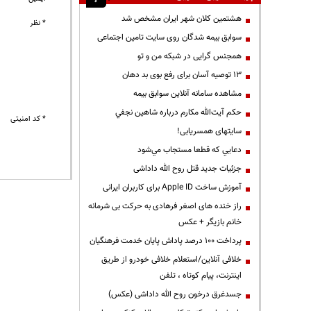
هشتمین کلان شهر ایران مشخص شد
* نظر
سوابق بیمه شدگان روی سایت تامین اجتماعی
همجنس گرایی در شبکه من و تو
13 توصیه آسان برای رفع بوی بد دهان
مشاهده سامانه آنلاين سوابق بیمه
حكم آيت‌الله مكارم درباره شاهين نجفي
* کد امنیتی
سایتهای همسریابی!
دعايي كه قطعا مستجاب مي‌شود
جزئیات جدید قتل روح الله داداشی
آموزش ساخت Apple ID برای کاربران ایرانی
راز خنده های اصغر فرهادی به حرکت بی شرمانه
خانم بازیگر + عکس
پرداخت ۱۰۰ درصد پاداش پایان خدمت فرهنگیان
خلافی آنلاین/استعلام خلافی خودرو از طریق
اینترنت، پیام کوتاه ، تلفن
جسدغرق درخون روح الله داداشی (عکس)