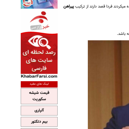
میکردند فردا قصد دارند از ترکیب
پیراهن
لینک های مفید
قیمت شیشه
سکوریت
آلپاری
بیم دتکتور