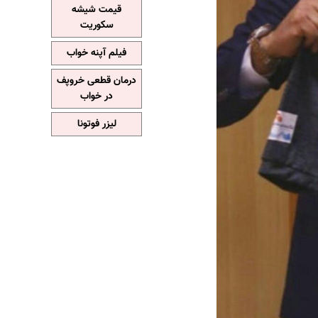
قیمت شیشه
سکوریت
فیلم آپنه خواب
درمان قطعی خروپف
در خواب
لیزر فوتونا