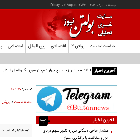
جمعه ۱۶ مرداد ۱۴۰۵
|
Friday , 07 August 2026
صفحه نخست
بولتن ۲
اقتصادی
بین الملل
اجتماعی
ور
آخرین اخبار
فولاد غدیر نی‌ریز به جمع چهار تیم برتر سوپرلیگ والیبال استان
کد خبر:
۵۶۴۴۲۰
صفحه نخست
»
ورزشی
»
آخرین اخبار
تیم فوتبال نساجی در 
هشدار حاجی دلیگانی درباره تغییر سهم دریای
خزر و مخالفت با واگذاری امتیاز