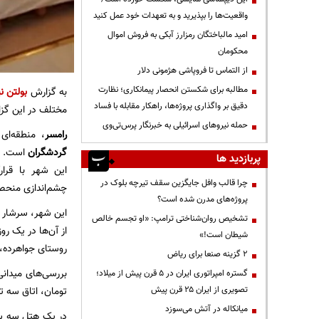
واقعیت‌ها را بپذیرید و به تعهدات خود عمل کنید
امید مالباختگان رمزارز آبکی به فروش اموال
محکومان
از التماس تا فروپاشی هژمونی دلار
مطالبه برای شکستن انحصار پیمانکاری؛ نظارت
به گزارش
بولتن نی
دقیق بر واگذاری پروژه‌ها، راهکار مقابله با فساد
مختلف در این گزا
حمله نیروهای اسرائیلی به خبرنگار پرس‌تی‌وی
رامسر
، منطقه‌ای
گردشگران
است.
پربازدید ها
این شهر با قرار
چرا قالب وافل جایگزین سقف تیرچه بلوک در
چشم‌اندازی منحصر
پروژه‌های مدرن شده است؟
این شهر، سرشار ا
تشخیص روان‌شناختی ترامپ: «او تجسم خالص
از آن‌ها در یک رو
شیطان است!»
روستای جواهرده، 
۲ گزینه صنعا برای ریاض
گستره امپراتوری ایران در ۵ قرن پیش از میلاد؛
تصویری از ایران ۲۵ قرن پیش
تومان، اتاق سه تخته ویژه هتل جدید ۵۸۷ هزار تومان،
میانکاله در آتش می‌سوزد