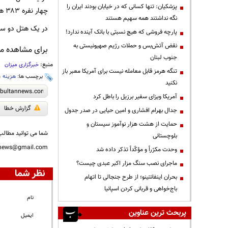
پزشکیان: تنها کسانی که در خیابان بودند ایران را
چهار نفره ۳۸۳ هزار تومان اجاره داده می‌شود.
نگه نداشتند همه سهیم هستند
در یک هتل دو ستاره، اتاق دو تخته به ارزش 
پارچه فروشی که هیچ نسبتی با بانک آینده ندارد!
نقض آتش‌بس و حملات رژیم صهیونیستی به
برای مشاهده مطا
جنوب لبنان
منبع:
خبرگزاری میزان
تنگه هرمز قابل معامله نیست برای آمریکا معبر باز
برچسب ها:
هزینه
،
نکنید
آمریکا ویزای سفیر برزیل را باطل کرد
گزارش خطا
جدال بهرام افشاری و امین حیایی در صدر جدول
حمایت از هشت هزار نوآموز سیستان و
شما می توانید مطالب 
بلوچستانی
nnews@gmail.com
وحدت مکرّراً و مؤکّداً تذکر داده شد
ماجرای نصب سنگ مزار اکبر عبدی چیست؟
نظر شما
بحران اینفانتینو؛ از طرح جنجالی تا اتهام
باج‌خواهی و قربانی کردن اسپانیا
نام
پربحث ترین عناوین
ایمیل