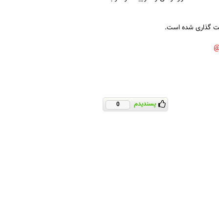
پسندیدم
0