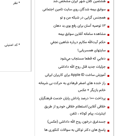
هشتمین کلان شهر ایران مشخص شد
* نظر
سوابق بیمه شدگان روی سایت تامین اجتماعی
همجنس گرایی در شبکه من و تو
13 توصیه آسان برای رفع بوی بد دهان
مشاهده سامانه آنلاين سوابق بیمه
حكم آيت‌الله مكارم درباره شاهين نجفي
* کد امنیتی
سایتهای همسریابی!
دعايي كه قطعا مستجاب مي‌شود
جزئیات جدید قتل روح الله داداشی
آموزش ساخت Apple ID برای کاربران ایرانی
راز خنده های اصغر فرهادی به حرکت بی شرمانه
خانم بازیگر + عکس
پرداخت ۱۰۰ درصد پاداش پایان خدمت فرهنگیان
خلافی آنلاین/استعلام خلافی خودرو از طریق
اینترنت، پیام کوتاه ، تلفن
جسدغرق درخون روح الله داداشی (عکس)
پاسخ های دکتر توکلی به سوالات کنکوری ها