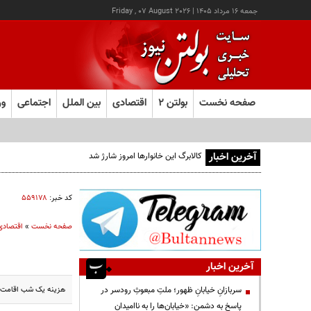
جمعه ۱۶ مرداد ۱۴۰۵
|
Friday , 07 August 2026
صفحه نخست
بولتن ۲
اقتصادی
بین الملل
اجتماعی
ور
آخرین اخبار
کالابرگ این خانوارها امروز شارژ شد
کد خبر:
۵۵۹۱۷۸
صفحه نخست
»
اقتصادی
آخرین اخبار
هزینه یک شب اقامت د
سربازانِ خیابانِ ظهور؛ ملتِ مبعوثِ رودسر در
پاسخ به دشمن: «خیابان‌ها را به ناامیدان