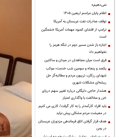
نمی‌دهیم»
اعلام پایان مراسم اربعین ۱۴۰۵
توقف صادرات نفت عربستان به آمریکا
ترامپ از افشای کمبود مهمات آمریکا خشمگین
است
اجازه باز شدن مسیر دوم در تنگه هرمز را
نخواهیم داد
فرق است میان مجاهدان در میدان و ساکتین
یکصد و پنجاه و سومین شب خدمت؛ موکب
شهدای رزکان، تریبون مردم و مطالبه‌گر حل
ریشه‌ای مشکلات شهری
هشدار حاجی دلیگانی درباره تغییر سهم دریای
خزر و مخالفت با واگذاری امتیاز
باید افراد کارآمدتر را به کار گرفت/ کاری می کنیم
در معیشت مردم مشکلی پیش نیاید
هدف قرار گرفتن اتاق‌ فرماندهی مزدوران عربستان
در یمن
این دیپلماسی نمایشی، شکست خورده است/