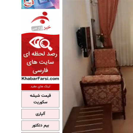
لینک های مفید
قیمت شیشه
سکوریت
آلپاری
بیم دتکتور