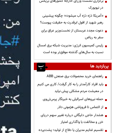
برگزاری نشست وزرای خارجه کشورهای بریکس
در نیویورک
«آمریکا ذرّه ذرّه آب میشود»؛ چگونه پیشبینی
رهبر شهید از افول ابرقدرت به حقیقت پیوست؟
دعوت مجدد عربستان از نخست‌وزیر عراق برای
سفر به ریاض
رئیس کمیسیون انرژی: مدیریت شبکه برق امسال
نسبت به سال‌های گذشته موفق‌تر بوده است
پربازدید ها
راهنمای خرید محصولات برق صنعتی ABB
باید افراد کارآمدتر را به کار گرفت/ کاری می کنیم
در معیشت مردم مشکلی پیش نیاید
حمله نیروهای اسرائیلی به خبرنگار پرس‌تی‌وی
از التماس تا فروپاشی هژمونی دلار
هشدار حاجی دلیگانی درباره تغییر سهم دریای
خزر و مخالفت با واگذاری امتیاز
تقسیم غنایم مدیران یا دفاع از تولید؛ پشت‌پرده