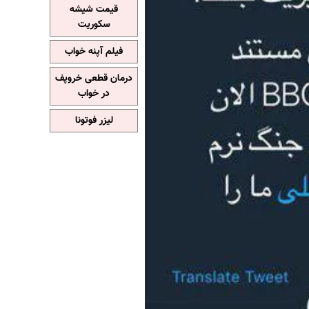
قیمت شیشه
سکوریت
فیلم آپنه خواب
درمان قطعی خروپف
در خواب
لیزر فوتونا