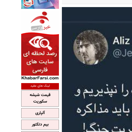
لینک های مفید
قیمت شیشه
سکوریت
آلپاری
بیم دتکتور