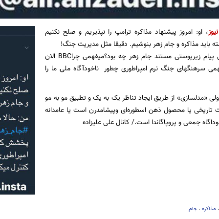
یوز
، او: امروز پیشنهاد مذاکره ترامپ را نپذیریم و صلح نکنیم
من: حالا میفهمی پیام زیرپوستی مستند جام زهر چه بود؟میفهمی چراBBC الان
 سرهنگهای جنگ نرم امپراطوری چطور ناخودآگاه ملی ما را
 ولی «مدلسازی» از طریق ایجاد تناظر یک به یک و تطبیق مو به مو
 تاریخی یا محصول ذهن اسطوره‌ای و‌پیشامدرن است یا عامدانه
داگاه جمعی و پروپاگاندا است./ کانال علی علیزاده
مذاکره
،
جام