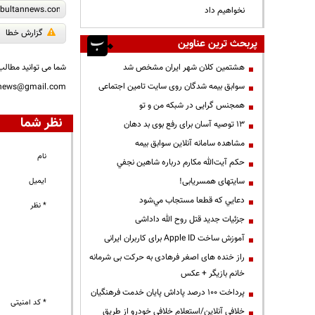
نخواهیم داد
گزارش خطا
پربحث ترین عناوین
هشتمین کلان شهر ایران مشخص شد
شما می توانید مطالب 
سوابق بیمه شدگان روی سایت تامین اجتماعی
nnews@gmail.com
همجنس گرایی در شبکه من و تو
نظر شما
13 توصیه آسان برای رفع بوی بد دهان
مشاهده سامانه آنلاين سوابق بیمه
نام
حكم آيت‌الله مكارم درباره شاهين نجفي
سایتهای همسریابی!
ایمیل
دعايي كه قطعا مستجاب مي‌شود
* نظر
جزئیات جدید قتل روح الله داداشی
آموزش ساخت Apple ID برای کاربران ایرانی
راز خنده های اصغر فرهادی به حرکت بی شرمانه
خانم بازیگر + عکس
پرداخت ۱۰۰ درصد پاداش پایان خدمت فرهنگیان
* کد امنیتی
خلافی آنلاین/استعلام خلافی خودرو از طریق