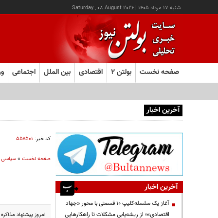
شنبه ۱۷ مرداد ۱۴۰۵
|
Saturday , 08 August 2026
صفحه نخست
بولتن ۲
اقتصادی
بین الملل
اجتماعی
ور
آخرین اخبار
آغاز ثبت‌نام آزمون ارشد علوم پزشکی از امروز
کد خبر:
۵۵۷۵۰۱
صفحه نخست
»
سیاسی
آخرین اخبار
آغاز یک سلسله‌کلیپ ۱۰ قسمتی با محور «جهاد
اقتصادی»؛ از ریشه‌یابی مشکلات تا راهکارهایی
امروز پیشنهاد مذاکره ترامپ را نپذیریم و صلح نکنیم 