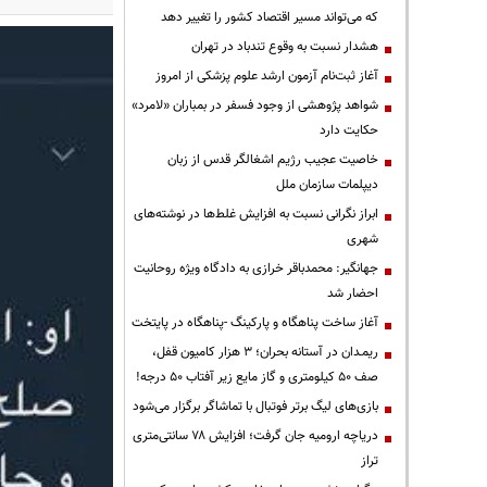
که می‌تواند مسیر اقتصاد کشور را تغییر دهد
هشدار نسبت به وقوع تندباد در تهران
آغاز ثبت‌نام آزمون ارشد علوم پزشکی از امروز
شواهد پژوهشی از وجود فسفر در بمباران «لامرد»
حکایت دارد
خاصیت عجیب رژیم اشغالگر قدس از زبان
دیپلمات سازمان ملل
ابراز نگرانی نسبت به افزایش غلط‌ها در نوشته‌های
شهری
جهانگیر: محمدباقر خرازی به دادگاه ویژه روحانیت
احضار شد
آغاز ساخت پناهگاه و پارکینگ -پناهگاه در پایتخت
ریمـدان در آستانه بحران؛ ۳ هزار کامیون قفل،
صف ۵۰ کیلومتری و گاز مایع زیر آفتاب ۵۰ درجه!
بازی‌های لیگ برتر فوتبال با تماشاگر برگزار می‌شود
دریاچه ارومیه جان گرفت؛ افزایش ۷۸ سانتی‌متری
تراز