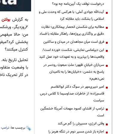
درخواست توقف یک آیین‌نامه چه بود؟
آیت‌الله جوادی آملی: با هرکس که وحدت ملی و
به گزارش
بولتن ن
اسلامی را بشکند، باید مقابله کرد
۲روزدیگر، ورشکسته‌ باید مذاکره و جام زهر بنوشیم. دقیقا مثل مدیریت جنگ!
مطالبه برای شکستن انحصار پیمانکاری؛ نظارت
دقیق بر واگذاری پروژه‌ها، راهکار مقابله با فساد
پخشش کرد؟میفهمی
فرق است میان مجاهدان در میدان و ساکتین
کنترل میکنند؟
این دیپلماسی نمایشی، شکست خورده است/
واقعیت‌ها را بپذیرید و به تعهدات خود عمل کنید
تحلیل تاریخ بله.
سربازانِ خیابانِ ظهور؛ ملتِ مبعوثِ رودسر در
با وضعیت متفاوت
پاسخ به دشمن: «خیابان‌ها را به ناامیدان
در کار تحریک ناخو
نمی‌دهیم»
امیر دبیری‌مهر در سوگ دکتر ابوالقاسم
قاسم‌زاده؛ از خاطرات صداوسیما تا کلاس درس
سیاست
ترامپ از افشای کمبود مهمات آمریکا خشمگین
است
وقتی انرژی، مسیرش را گم می‌کند
برچسب ها:
ترامپ
،
اجازه باز شدن مسیر دوم در تنگه هرمز را