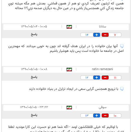
همين كه ازشون تعريف كردي تو هم از همون قماشي. بعدش هم مگه ميشه توي
جامعه زندگي كني همجنس‌باز باشي و در عين حال به ديگران صدمه نزني؟!! محاله
ساناتا
|
|
۱۰:۰۵ - ۱۳۹۰/۰۵/۰۴
پاسخ
14
7
آنها بیان خانواده را در ایران هدف گرفته اند چون به خوبی میدانند که مهمترین
اصل در جامعه ما خانواده است پس باید هوشیار باشیم
۱۰:۰۸ - ۱۳۹۰/۰۵/۰۵
|
|
ratin ramezani
پاسخ
12
11
با ترویج همجنس گرایی سعی در ایجاد تزلزل در بنیاد خانواده دارند
سوقی
|
|
۲۳:۲۲ - ۱۳۹۰/۰۵/۰۵
پاسخ
13
10
با اونائیم که خیلی قلقلکشون اومد - اگه شما هم تو حسرت این کارا موندید لطفا
فضای معنوی ما ریاکارا رو خراب نکنید و گور گم برید همونجا هلهشویه