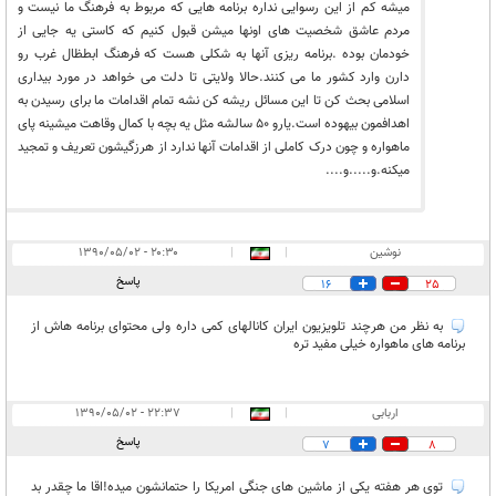
میشه کم از این رسوایی نداره برنامه هایی که مربوط به فرهنگ ما نیست و
مردم عاشق شخصیت های اونها میشن قبول کنیم که کاستی یه جایی از
خودمان بوده .برنامه ریزی آنها به شکلی هست که فرهنگ ابطظال غرب رو
دارن وارد کشور ما می کنند.حالا ولایتی تا دلت می خواهد در مورد بیداری
اسلامی بحث کن تا این مسائل ریشه کن نشه تمام اقدامات ما برای رسیدن به
اهدافمون بیهوده است.یارو 50 سالشه مثل یه بچه با کمال وقاهت میشینه پای
ماهواره و چون درک کاملی از اقدامات آنها ندارد از هرزگیشون تعریف و تمجید
میکنه.و.....و....
نوشین
|
|
۲۰:۳۰ - ۱۳۹۰/۰۵/۰۲
پاسخ
16
25
به نظر من هرچند تلویزیون ایران کانالهای کمی داره ولی محتوای برنامه هاش از
برنامه های ماهواره خیلی مفید تره
اربابی
|
|
۲۲:۳۷ - ۱۳۹۰/۰۵/۰۲
پاسخ
7
8
توی هر هفته یکی از ماشین های جنگی امریکا را حتمانشون میده!اقا ما چقدر بد