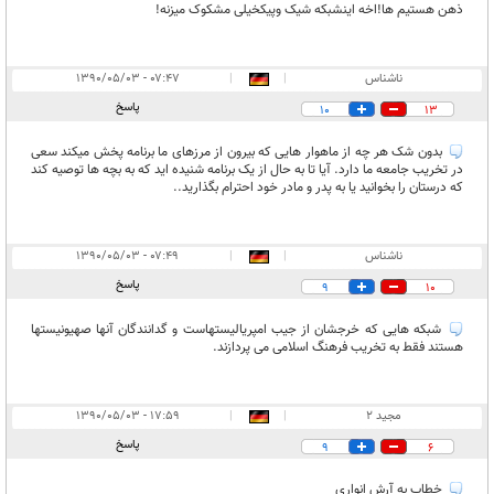
ذهن هستیم ها!اخه اینشبکه شیک وپیکخیلی مشکوک میزنه!
ناشناس
|
|
۰۷:۴۷ - ۱۳۹۰/۰۵/۰۳
پاسخ
10
13
بدون شک هر چه از ماهوار هایی که بیرون از مرزهای ما برنامه پخش میکند سعی
در تخریب جامعه ما دارد. آیا تا به حال از یک برنامه شنیده اید که به بچه ها توصیه کند
که درستان را بخوانید یا به پدر و مادر خود احترام بگذارید..
ناشناس
|
|
۰۷:۴۹ - ۱۳۹۰/۰۵/۰۳
پاسخ
9
10
شبکه هایی که خرجشان از جیب امپریالیستهاست و گدانندگان آنها صهیونیستها
هستند فقط به تخریب فرهنگ اسلامی می پردازند.
مجيد 2
|
|
۱۷:۵۹ - ۱۳۹۰/۰۵/۰۳
پاسخ
9
6
خطاب به آرش انواري