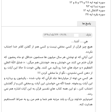
سوره توبه ایه 28 و 29 و 5 و 12
سوره نسا ایه 93
سوره الانفال ایه 12
سوره بقره ایه 191
پاسخ ها
عارف
|
|
۱۹:۲۸ - ۱۳۹۰/۰۵/۲۴
هِي ... آشنا...
هيچ چيز قرآن از كسي مخفي نيست و كسي هم از گفتن كلام خدا اجتناب
نكرده.
اين آياتي كه تو نوشتي هر سال ميليون ها مسلمون حداقل تو ماه رمضون كه
قرآن ختم مي كنند مي خوننش و بعد خوندنش هم ميگن : « صَدَقَ اللّهُ العَلِي
العَظيم » و حرف هاي خدا رو تأييد مي كنند. وقتي خودت تا حالا اين آيات رو
از دهن كسي نشنيدي ، نگو از ما مخفي كردن !!!
هر كسي مي تونه از ميلياردها جلد قرآني كه چاپ شده ، يكيشون رو برداره و
اين آيات رو بخونه. ضمنا اگه مي خواستن اين آيات رو مخفي كنن و از گفتنش
اجتناب كنن ، تو اين همه كتاب هاي تفسير قرآن به اين آيات اشاره هم نمي
ردند.
اميدوارم خداوند بزرگ و بلند مرتبه هم شما و هم من رو به صراط المستقيم
هدايت كنه.