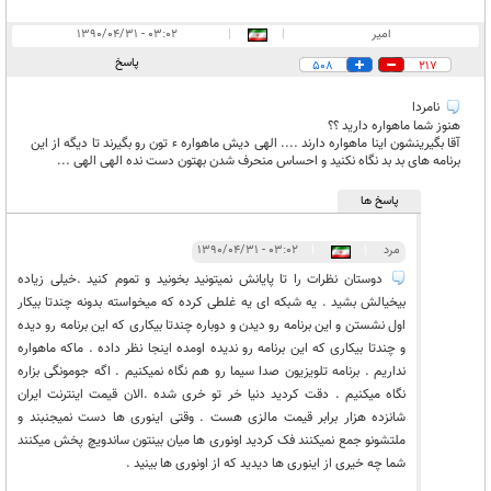
امیر
|
|
۰۳:۰۲ - ۱۳۹۰/۰۴/۳۱
پاسخ
508
217
نامردا
هنوز شما ماهواره دارید ؟؟
آقا بگیرینشون اینا ماهواره دارند .... الهی دیش ماهواره ء تون رو بگیرند تا دیگه از این
برنامه های بد بد نگاه نکنید و احساس منحرف شدن بهتون دست نده الهی الهی ...
پاسخ ها
مرد
|
|
۰۳:۰۲ - ۱۳۹۰/۰۴/۳۱
دوستان نظرات را تا پایانش نمیتونید بخونید و تموم کنید .خیلی زیاده
بیخیالش بشید . یه شبکه ای یه غلطی کرده که میخواسته بدونه چندتا بیکار
اول نشستن و این برنامه رو دیدن و دوباره چندتا بیکاری که این برنامه رو دیده
و چندتا بیکاری که این برنامه رو ندیده اومده اینجا نظر داده . ماکه ماهواره
نداریم . برنامه تلویزیون صدا سیما رو هم نگاه نمیکنیم . اگه جومونگی بزاره
نگاه میکنیم . دقت کردید دنیا خر تو خری شده .الان قیمت اینترنت ایران
شانزده هزار برابر قیمت مالزی هست . وقتی اینوری ها دست نمیجنبند و
ملتشونو جمع نمیکنند فک کردید اونوری ها میان بینتون ساندویچ پخش میکنند
شما چه خیری از اینوری ها دیدید که از اونوری ها بینید .