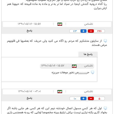
ریا گناه درونیه گندش اینجا در نمیاد اما نر به نر و ماده به ماده قبیحه که حیوونا هم
ازش بیزارن
ناشناس
|
|
۱۵:۵۷ - ۱۳۹۰/۰۵/۰۶
پاسخ
73
246
از سایتون متشکرم که مردم رو اگاه می کنید ولی حریف که بعضیها فی قلوبهم
مرض هستند
پاسخ ها
ناشناس
|
|
۱۵:۵۷ - ۱۳۹۰/۰۵/۰۶
حرررررررص نخور موهات میریزه
ناشناس
|
|
۰۳:۰۱ - ۱۳۹۰/۰۵/۰۷
پاسخ
10
5
اول كه هر كسي مسول اعمال خودشه دوم این که هر کسی هر جایی باشه اگر
بخواد کاری بکنه نیازی نیست براش تبلیغ ببینه مخصوصا اونایی که رو به همجنس بازی