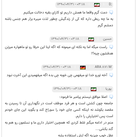
۰۳:۱۸ - ۱۳۹۰/۰۴/۳۱
|
|
;D
دمت گرم واقعا ما همش داریم تو کارای بقیه دخالت میکنیم
به ما چه ربطی داره که کی از زندگیش چطور لذت میبره بزار هم جنس باشه
دمشم گرم
حسین
|
|
۰۳:۱۸ - ۱۳۹۰/۰۴/۳۱
راست میگه اما یه نکته ای میمونه که اگه اینا این حرفا رو تو ماهواره میزنن
هدفشون چیه؟!
۰۳:۱۸ - ۱۳۹۰/۰۴/۳۱
|
|
آخه تورو خدا تو میفهمی چی خوبه چی بده اگه میفهمیدی این آخرت نبود
پوریا
|
|
۰۳:۱۸ - ۱۳۹۰/۰۴/۳۱
اصلا موافق نیستم پیامبر ما فرمود:
جامعه چون کشتی است و هر فرد موظف است در نگهداری آن تا رسیدن به
مقصد بکوشد نه اینکه کسی جای خود را سوراخ کند و بگوید این جای خودم
است پس اختیارش را دارم.
منم در ادامه میگم غلط کردی که همچین اختیار داری ما و نسلمون رو هم به
گند بکشی...
عقل خوب چیزیه اگه ازش استفاده بشه