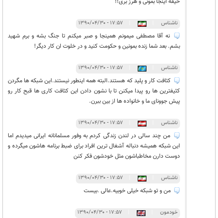
حیفه اینجا بمونی و هرز بری!!
ناشناس
|
|
۱۷:۵۷ - ۱۳۹۰/۰۴/۳۰
نه آقا مصطفی میمونم همینجا و صبر میکنم تا جنگ بشه و برم شهید
بشم. بعد شما زنده بمونین و حکومت کنید و در خلوت ان کار دیگر!
ناشناس
|
|
۱۷:۵۷ - ۱۳۹۰/۰۴/۳۰
کثافت کار و پلید که هستند.البته همه اینطور نیستند.این شبکه ها مگردن
کثیفترین ها رو پیدا میکنن تا با نشون دادن این کثافت کاری ها قبح کار رو
پیش جوونای ما و خانواده ها از بین ببرن.
ناشناس
|
|
۱۷:۵۷ - ۱۳۹۰/۰۴/۳۰
من چند سالی در لندن زندگی کردم به وفور مسلمانانه ایرانی میدیدم اما
این شبکه همیشه دنباله آشغال ترین افراد برای ضبط برنامه هاشون میگرده و
دوست دارن مخاطباشون مثل خودشون فکر کنن
ناشناس
|
|
۱۷:۵۷ - ۱۳۹۰/۰۴/۳۰
من و تو شبکه خیلی خوبیه.عالی .بیست
خودمون
|
|
۱۷:۵۷ - ۱۳۹۰/۰۴/۳۰