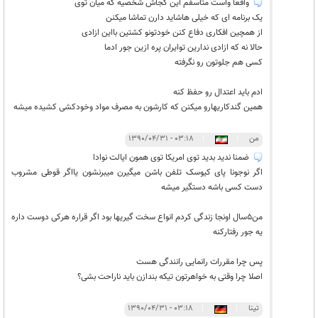
واقعا واست متاسفم این کجاش شخصیه که میان توی
یک برنامه ای که خیلی هاشاید دارن تماشا میکنن
از همچین افکاری دفاع کنن خودتونو کشتین بااین ازادی
حالا نه که ازادی ندارین توایران پره ازین جور ادما
کسی هم جلوتون رو نگرفته
ادم باید اعتدال رو حفظ کنه
همین گندکاریهارو میکنن که کارشون به مصرف مواد وخودکشی کشیده میشه
من
|
|
۰۳:۱۸ - ۱۳۹۰/۰۴/۳۱
ضمنا ندید بدید توی امریکا توی همون ایالت نوادا
اگر نوجونا پای کیوسک تلفن باشن میگیرن میبرنشون یااگر قوطی مشروب
دست کسی باشه دستگیر میشه
من5سال اونجا زندگی کردم انواع سخت گیریها بود اگر قراره هرکی دوست داره
یه جور رفتارکنه
پس چرا مقررات رانمایی رانندگی هست
اصلا چرا وقتی به خواهرتون تیکه بندازن باید ناراحت بشی؟
تینا
|
|
۰۳:۱۸ - ۱۳۹۰/۰۴/۳۱