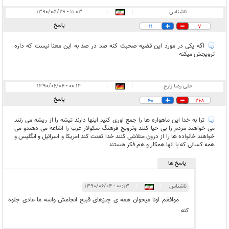
ناشناس
|
|
۱۱:۰۳ - ۱۳۹۰/۰۵/۲۹
پاسخ
11
7
اگه یکی در مورد این قضیه صحبت کنه صد در صد به این معنا نیست که داره
ترویجش میکنه
علی رضا زارع
|
|
۰۰:۱۳ - ۱۳۹۰/۰۶/۰۴
پاسخ
40
268
ترا به خدا این ماهواره ها را جمع اوری کنید اینها دارند تیشه را از ریشه می زنند
می خواهند مردم را بی حیا کنند وترویج فرهنگ سکولار غرب را اشاعه می دهندو می
خواهند خانواده ها را از درون متلاشی کنند خدا تعنت کند امریکا و اسرائیل و انگلیس و
همه کسانی که با انها همکار و هم فکر هستند
پاسخ ها
ناشناس
|
|
۰۰:۱۳ - ۱۳۹۰/۰۶/۰۴
موافقم اونا میخوان همه ی چیزهای قبیح انجامش واسه ما عادی جلوه
کنه