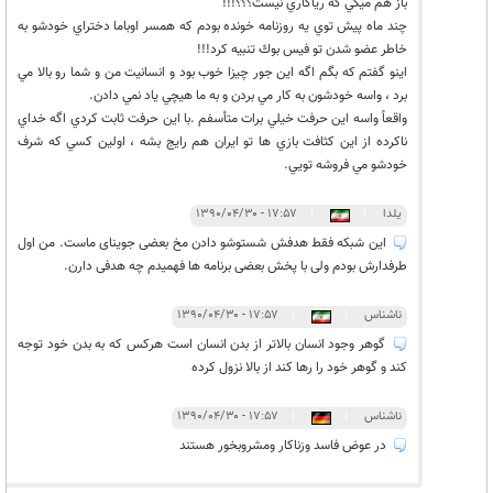
باز هم ميگي كه رياكاري نيست؟؟؟!!!
چند ماه پيش توي يه روزنامه خونده بودم كه همسر اوباما دختراي خودشو به
خاطر عضو شدن تو فيس بوك تنبيه كرد!!!
اينو گفتم كه بگم اگه اين جور چيزا خوب بود و انسانيت من و شما رو بالا مي
برد ، واسه خودشون به كار مي بردن و به ما هيچي ياد نمي دادن.
واقعاً واسه اين حرفت خيلي برات متأسفم .با اين حرفت ثابت كردي اگه خداي
ناكرده از اين كثافت بازي ها تو ايران هم رايج بشه ، اولين كسي كه شرف
خودشو مي فروشه تويي.
یلدا
|
|
۱۷:۵۷ - ۱۳۹۰/۰۴/۳۰
این شبکه فقط هدفش شستوشو دادن مخ بعضی جوینای ماست. من اول
طرفدارش بودم ولی با پخش بعضی برنامه ها فهمیدم چه هدفی دارن.
ناشناس
|
|
۱۷:۵۷ - ۱۳۹۰/۰۴/۳۰
گوهر وجود انسان بالاتر از بدن انسان است هرکس که به بدن خود توجه
کند و گوهر خود را رها کند از بالا نزول کرده
ناشناس
|
|
۱۷:۵۷ - ۱۳۹۰/۰۴/۳۰
در عوض فاسد وزناکار ومشروبخور هستند