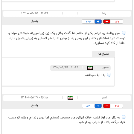
رها
|
|
۱۱:۵۹ - ۱۳۹۰/۰۵/۲۵
پاسخ
244
107
من برنامه رو دیدم یکی از خانم ها گفت وقتی یک زن زیبا میبینه خوشش میاد و
دوست داره تماشاش کنه و این ربطی به لز بودن نداره هر انسانی به زیبایی تمایل داره.
لطفا از کاه کوه نسازید.
پاسخ ها
سمیرا
|
|
۱۱:۵۹ - ۱۳۹۰/۰۵/۲۵
با عارف موافقم
امیر
|
|
۱۶:۲۸ - ۱۳۹۰/۰۵/۲۷
پاسخ
82
211
به نظر من اونا تشنه خاک ایرانن من بسیجی نیستم اما دوس ندارم وطنم تو دست
افراد بیگانه باشه از خواب بیدار شید...