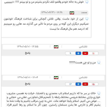
خوش به حاله خودم وقتمو تلف نکردم بشینم من و تو ببینم !!!! :دییییییی
محمد
|
|
۱۶:۲۸ - ۱۳۹۰/۰۴/۳۱
این از خود ماست .وقتی تلاش آنچنانی برای شناخت فرهنگ خودمون
نمیکنیم دیگران این گونه بر روی مردم ما تاثیر می گذارند.مد هایی رو میبینیم
که 1درصد هم مال فرهنگ ما نیست
ناشناس
|
|
۱۲:۵۵ - ۱۳۹۰/۰۵/۰۱
پاسخ
9
11
من و تو چي هست؟؟؟؟؟
ناشناس
|
|
۱۶:۰۴ - ۱۳۹۰/۰۵/۰۱
پاسخ
12
15
خاك بر سر ما كه داريم اسلام ناب محمدي رو با فحشا، خيانت به همسر، مشروب
خواري،پارتي مختلط،عروسي مختلط،رابطه با نامحرم،قتل،تجاوز،بي عفتي،بي حجابي و
... عوض مي كنيم. اسلام پابجا خواهد ماند، حتي به چين.مراقب باشيم يه وقت نشه ما
بشيم كافر و خارجي ها بشن مسلمان راستين. چون اگر ما اسلام رو رها كنيم افراد