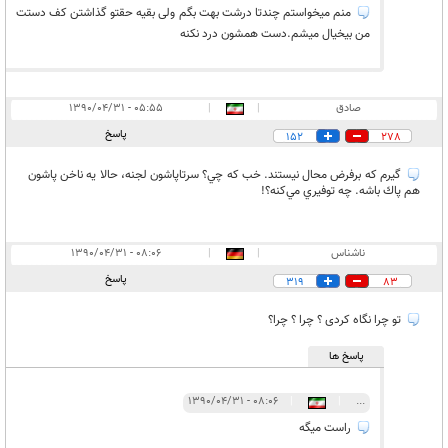
منم میخواستم چندتا درشت بهت بگم ولی بقیه حقتو گذاشتن کف دستت
من بیخیال میشم.دست همشون درد نکنه
صادق
|
|
۰۵:۵۵ - ۱۳۹۰/۰۴/۳۱
پاسخ
152
278
گيرم كه برفرض محال نيستند. خب كه چي؟ سرتاپاشون لجنه، حالا يه ناخن پاشون
هم پاك باشه. چه توفيري مي‌كنه؟!
ناشناس
|
|
۰۸:۰۶ - ۱۳۹۰/۰۴/۳۱
پاسخ
319
83
تو چرا نگاه کردی ؟ چرا ؟ چرا؟
پاسخ ها
۰۸:۰۶ - ۱۳۹۰/۰۴/۳۱
|
|
...
راست میگه