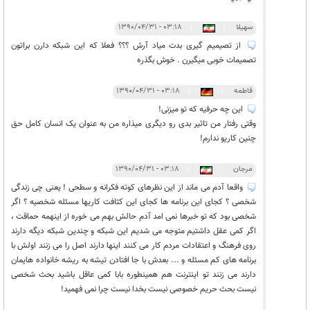
سهیلا
|
|
۰۳:۱۸ - ۱۳۹۰/۰۴/۳۱
از تصیمیم گیری بدت میاد آرش ؟؟؟ فعلا که این شبکه دارن براتون
تصمیمات خوبی میگیرن . خوش بگذره
فاطمه
|
|
۰۳:۱۸ - ۱۳۹۰/۰۴/۳۱
این چه حرفیه که تو میزنی!
وقتی رفتار من تاثیر بدی رو دیگری میذاره من به عنوان یک انسان کامل حق
چنین کاریو ندارم!
مرجان
|
|
۰۳:۱۸ - ۱۳۹۰/۰۴/۳۱
واقعا آدم می ماند از این نظرهای کوته فکرانه و سطحی ! یعنی چی زندگی
شخصی ؟ کجای این برنامه ها کجای این کثافت کاریها مسئله شخصیه ؟ اگر
شخصی بود که تو خبرها نمی امد آدم حالش بهم می خوره از اینهمه حماقت ،
اگر کمی عقل داشتیم متوجه می شدیم این شبکه و چندین شبکه دیگه دارند
روی فرهنگ و اعتقادات مردم کار می کنند اینها دارند اصل را می زنند اولش با
برنامه های کم مسئله و ... بعدش با جا افتادن تیشه به ریشه خانواده هایمان
دارند می زنند تو اینترنت هم همینطوره بابا کمی عاقل باشید بحث شخصی
نیست بحث حریم خصوصی نیست بخدا نیست چرا نمی فهمید!