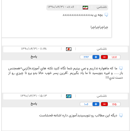
ناشناس
|
|
۰۸:۰۶ - ۱۳۹۰/۰۴/۳۱
بچه ی بددددددددددددددددد
چراچراچراچرا
ناشناس
|
|
۱۱:۴۸ - ۱۳۹۰/۰۴/۳۱
پاسخ
242
187
ما كه ماهواره نداريم و نمي بينيم شما نگاه كنيد نكته هاي آموزنده(لزبي=همجنس
باز..... و غيره بنويسيد تا ما ياد بگيريم .آفرين پسر خوب حالا بدو برو تا چيزي رو از
دست ندي!!!
ناشناس
|
|
۱۵:۱۳ - ۱۳۹۰/۰۴/۳۱
پاسخ
106
165
دیگه این مطالب رو ننویسیدبدآموزی داره اشاعه فحشاست