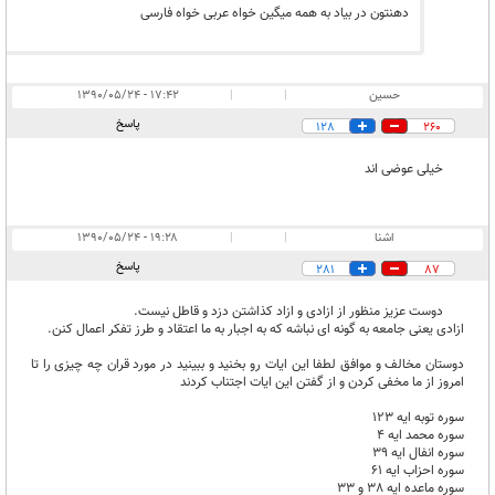
دهنتون در بیاد به همه میگین خواه عربی خواه فارسی
حسین
|
|
۱۷:۴۲ - ۱۳۹۰/۰۵/۲۴
پاسخ
128
260
خیلی عوضی اند
اشنا
|
|
۱۹:۲۸ - ۱۳۹۰/۰۵/۲۴
پاسخ
281
87
دوست عزیز منظور از ازادی و ازاد کذاشتن دزد و قاطل نیست.
ازادی یعنی جامعه به گونه ای نباشه که به اجبار به ما اعتقاد و طرز تفکر اعمال کنن.
دوستان مخالف و موافق لطفا این ایات رو بخنید و ببینید در مورد قران چه چیزی را تا
امروز از ما مخفی کردن و از گفتن این ایات اجتناب کردند
سوره توبه ایه 123
سوره محمد ایه 4
سوره انفال ایه 39
سوره احزاب ایه 61
سوره ماعده ایه 38 و 33