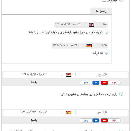
حالم بد شد
پاسخ ها
منا
|
|
۰۰:۲۴ - ۱۳۹۰/۰۶/۱۱
تو رو خدا بی خیال شید اینقدر پی حرف نرید حالم بد شد
۰۰:۲۴ - ۱۳۹۰/۰۶/۱۱
|
|
reza
به درک
ناشناس
|
|
۱۸:۰۲ - ۱۳۹۰/۰۶/۱۱
پاسخ
33
63
وای تو رو خدا کی این برنامه رو نشون دادن
ناشناس
|
|
۱۷:۰۳ - ۱۳۹۰/۰۶/۱۳
پاسخ
147
43