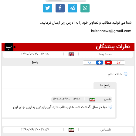
شما می توانید مطالب و تصاویر خود را به آدرس زیر ارسال فرمایید.
bultannews@gmail.com
نظرات بینندگان
انتشار یافته:
۷۷۶
محمد رضا
|
|
۱۳:۱۸ - ۱۳۹۰/۰۴/۳۰
در انتظار بررسی:
۱
پاسخ
48
57
غیر قابل انتشار:
۱۴۵۹
خاک عالم
پاسخ ها
نفس
|
|
۱۳:۱۸ - ۱۳۹۰/۰۴/۳۰
بابا دو سال گذشت شما هنوزمطلب تازه گیرنیاوردین بذارین جای این
ناشناس
|
|
۱۷:۵۷ - ۱۳۹۰/۰۴/۳۰