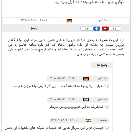
ديگري جاي ما هستند.اين وعده خدا قرآن و پيامبره
ناشناس
|
|
۱۸:۰۶ - ۱۳۹۰/۰۵/۰۲
پاسخ
74
270
اول که شروع به پخش کرد همش برنامه های علمی نشون میداد اون موقع گفتم
بزارین ببینیم چه نقشه ای داره برامون...حالا کم کم داره برنامه هاشو رو می
کنه...هدف از ایجاد و چخش این شبکه ها فقط و فقط ترویج فحشا در کشوره ولی
بعضی ها خودشون رو به خواب زدن.
پاسخ ها
ناشناس
|
|
۱۸:۰۶ - ۱۳۹۰/۰۵/۰۲
نه بابا . اینا رو چه به اشاعه فحشا . این کار فارسی وانه و زمزمه و ... .
ناشناس
|
|
۱۸:۰۶ - ۱۳۹۰/۰۵/۰۲
صدباریکلا به این هووووووووووش سرشار
محمد
|
|
۱۸:۰۶ - ۱۳۹۰/۰۵/۰۲
دوستان عزیز این سریال هایی که جدیدا در شبکه های ماهواره ای پخش