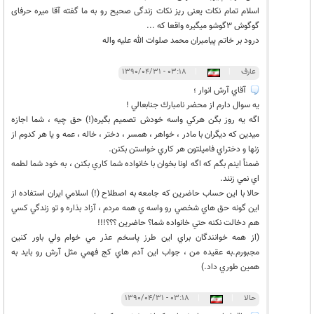
اسلام تمام نکات یعنی ریز نکات زندگی صحیح رو به ما گفته آقا میره حرفای
گوگوش 3گوشو میگیره واقعا که ...
درود بر خاتم پیامبران محمد صلوات الله علیه واله
عارف
|
|
۰۳:۱۸ - ۱۳۹۰/۰۴/۳۱
آقاي آرش انوار ؛
يه سوال دارم از محضر نامبارك جنابعالي !
اگه يه روز بگن هركي واسه خودش تصميم بگيره(!) حق چيه ، شما اجازه
ميدين كه ديگران با مادر ، خواهر ، همسر ، دختر ، خاله ، عمه و يا هر كدوم از
زنها و دختراي فاميلتون هر كاري خواستن بكنن.
ضمناً اينم بگم كه اگه اونا بخوان با خانواده شما كاري بكنن ، به خود شما لطمه
اي نمي زنند.
حالا با اين حساب حاضرين كه جامعه به اصطلاح (!) اسلامي ايران استفاده از
اين گونه حق هاي شخصي رو واسه ي همه مردم ، آزاد بذاره و تو زندگي كسي
هم دخالت نكنه حتي خانواده شما؟ حاضرين ؟؟؟!!!
(از همه خوانندگان براي اين طرز پاسخم عذر مي خوام ولي باور كنين
مجبورم.به عقيده من ، جواب اين آدم هاي كج فهمي مثل آرش رو بايد به
همين طوري داد.)
حالا
|
|
۰۳:۱۸ - ۱۳۹۰/۰۴/۳۱