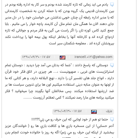
یادم می اید زمانی که تازه کارمند شده بودم و سر کار به اداره رفته بودم در
بین کارمندان قدیمی یک گروه بودن که با حمله کردن به شخصیت کارمندانی
که با مدیر اداره رابطه آن چنان خوبی نداشتن می خواستن خود را در دل مدیر
جای دهند الان ما همگی مان تمام مثل آن کارمند پاچه خوار را می مانیم . بابا
جمع کنید کاس کوزه تان را اگر راست می گین به فکر مردم و جوانانی که تازه
ازدواج کرده اند و کارخانه آنها را بخاطر اینکه پول بیمه انها را پرداخت نکند
بیرونشان کرده اند . معلومه شکمتان سیر است
۱۷:۵۷ - ۱۳۹۰/۰۴/۳۰
|
|
irancell.0121@yahoo.com
دوستانی که پاسخ دادند : "شما که بدتان می آمد چرا دیدید : دوستان تمام
استراتژیست های غربی ، صهیونیست ،... هر چیزی در اتاق فکر خود قرآن
دارند ، انواع جلد های تفسیر آن را دارند ، نهج البلاغه دارند، و هر کتابی که ما
از اونها به عنوان منابه دینی استفاده میکنیم اون ها برای تدوین سیاست ها بر
ضد ارزشها استفاده میکنند .پس مخالفان آنها بگویند چرا میخوانید ؟ فکر
میکنید برنامه های مارا رصد نمیکنند ؟ کمی تعقلم آرزوست .......
عارف
|
|
۱۷:۵۷ - ۱۳۹۰/۰۴/۳۰
حتما تو هم از خود اونايي كه اين حرف رو مي زني؟؟؟!!!
آدم حسابي! از اين مسخره بازي ها و كثافت بازي ها رو ( خوانندگان عزيز
ببخشيد از اينكه اين حرف رو مي زنم) اگه يه روز با خانواده خودت انجام بدن