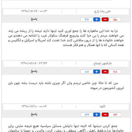
علی رضا زارع
|
|
۰۰:۱۳ - ۱۳۹۰/۰۶/۰۴
پاسخ
37
150
ترا به خدا این ماهواره ها را جمع اوری کنید اینها دارند تیشه را از ریشه می زنند
می خواهند مردم را بی حیا کنند وترویج فرهنگ سکولار غرب را اشاعه می دهندو می
خواهند خانواده ها را از درون متلاشی کنند خدا تعنت کند امریکا و اسرائیل و انگلیس و
همه کسانی که با انها همکار و هم فکر هستند
اشکمهر شجاع
|
|
۲۲:۴۳ - ۱۳۹۰/۰۶/۰۶
پاسخ
87
118
من که تا حالا چیز خاصی نریدم ولی اگر چیزی باشه باید درست بشه چون بای
ابروی کشورمون در میونه
کاوه
|
|
۰۰:۰۹ - ۱۳۹۰/۰۶/۱۰
پاسخ
122
74
جمع کردن دیشها که البته تنها دلیلش مسایل سیاسیه هیچ نتیجه مثبتی برای
خانوادها نداره.فقط راهش اگاهی منطقی و روشن کردن والدین و جوونا با برنامهای