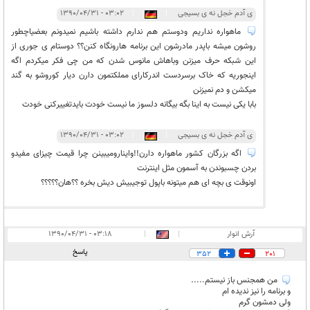
ی آدم خجل نه ی بسیجی
|
|
۰۳:۰۲ - ۱۳۹۰/۰۴/۳۱
ماهواره نداریم ودوستم هم ندارم داشته باشیم نمیدونم بعضیاچطور
روشون میشه باپدر مادرشون این برنامه هارونگاه کنن؟؟ دوستام ی جوری از
این شبکه حرف میزنن وباهاش مانوس شدن که من چی فکر میکردم اگه
اینجوریه که خاک برسردست اندرکارای مملکتمون دارن دیار کوروشو به گند
میکشن و دم نمیزنن
بابا یکی نیست به اینا بگه بیگانه دلسوز ما نیست خودت بایدتغییرکنی خودت
ی آدم خجل نه ی بسیجی
|
|
۰۳:۰۲ - ۱۳۹۰/۰۴/۳۱
اگه بزرگان کشور ماهواره دارن!!واینارومیبینن چرا قیمت چیزای مفیدو
بردن چسبوندن به آسمون مثل اینترنت
اونوقت ی بچه ای هم میتونه باپول توجیبیش دیش بخره ؟؟هان؟؟؟؟؟
آرش انوار
|
|
۰۳:۱۸ - ۱۳۹۰/۰۴/۳۱
پاسخ
352
201
من همجنس باز نیستم.....
و برنامه را نیز ندیده ام
ولی دمشون گرم