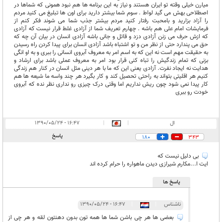
میارن خیلی وقته تو ایران هستند و نیاز به این برنامه ها هم نبود همونی که شماها در
اصطلاحی بهش می گید لواط . سوم شما بیشتر دارید برای اون ها تبلیغ می کنید مردم
را آزاد بزارید و بامحبت رفتار کنید مردم بیشتر جذب شما می شوند فکر کنم از
فرمایشات امام علی هم باشه . چهارم تعریف شما از آزادی غلط قرار نیست که آزادی
که ازش حرف می زنن آزادی دزد و قاتل و جانی باشه آزادی انسان در بیان آن چه که
حق می پندارد حتی از نظر من و تو اشتباه باشد آزادی انسان برای پیدا کردن راه رسیدن
به حقیقت مهم است نه این که به اسم امر به معروف آبروی انسانی را ببری و به او انگی
بزنی که تمام زندگیش را تباه کنی قرار بود امر به معروف عملی باشد برای ارشاد و
هدایت نه ایجاد نفرت. آزادی یعنی این که ما با هر دینی مثل انسان در کنار هم زندگی
کنیم هر اقلیتی بتواند به راحتی تحصیل کند و کار بگیرد هر چند واسه ما شیعه ها هم
کار پیدا نمی شود چون ریش نداریم اما وقتی درک چیزی رو نداری نظر نده که آبروی
خودت رو ببری
ال
|
|
۱۶:۴۷ - ۱۳۹۰/۰۵/۲۴
پاسخ
180
343
بی دلیل نیست که
ایت ا...مکارم شیرازی دیدن ماهواره را حرام کرده اند
پاسخ ها
ناشناس
|
|
۱۶:۴۷ - ۱۳۹۰/۰۵/۲۴
بعضی ها هر چی باشن شما ها همه تون بدون دهنتون لقه و هر چی از