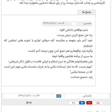
کارشناسی و جذاب که شاید بیننده رو از پای شبکه دلنشین ماهواره جدا کنه
پاسخ ها
محسن
|
|
۰۰:۰۹ - ۱۳۹۰/۰۶/۱۰
منم موافقم داداش کاوه
راه حل جمع کردن دیش نیست
خود آدم باید بفهمه و مقایسه کنه حرفای اونارو با اموزه های اسلامی که
میدونیم
وگرنه باید چاقوهارو هم جمع کنن چون میشه آدم کشت.
یه سری از برنامه هاشون واقعا خوبه
ولی بعضیاشونم هتاکی به دین اسلام و ایرانی هاست ب قول دکتر شریعتی:
"مهم نیست که به نماز ایستاده باشی یا به شراب نشسته باشی مهم این است
که در صحنه نباشی"
باید دشمنو شناخت
ناشناس
|
|
۰۰:۲۴ - ۱۳۹۰/۰۶/۱۱
پاسخ
30
115