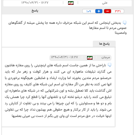
علی
|
|
۱۶:۲۷ - ۱۳۹۰/۰۴/۳۱
پاسخ
109
331
بدبختی اینجاس که اسم این شبکه مزخرف داره همه جا پخش میشه از گفتگوهای
عمومی مردم تا اسم مغازها
وامصیبتا
پاسخ ها
مرجان
|
|
۱۶:۲۷ - ۱۳۹۰/۰۴/۳۱
ناراحتی ما از همین جاست اسم شبکه های اینچنینی را روی مغازه هاشون
می گذارند تبلیغات ماهواره ای می کنند و هزار کوفت و زهر مار که باید
حرصشو مردم متدین بخورند اما وزارت ارشاد و ضابطین هیچگونه برخوردی با
انها نمی کنند به نظر من اگر مغازه ای اسم این شبکه های کثیف رو روی مغازه
اش گذاشت باید کلا تعطیل بشه و اون شرکتهایی که در شبکه های ماهواره ای
تبلیغ می کنند را باید درشو تخته کرد و تلفنهای آنها را قطع کرد چرا همش یک
بام و دو ها و مسئولینی را که این چیزها را می بینند و بی تفاوت از کنارش رد
می شوند را باید از کار برکنار و هیچ حقوقی هم بهشون نداد چرا که بی تفاوتی
اینها خیانت در حق مردم است ای وای چی بگم از دست بی عیرتی بعضیها