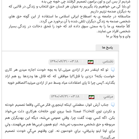
مُردیم از بس این و اون برامون تصمیم گرفتند چی خوبه چی بده
ای بابا کی می خواهیم یاد بگیریم به عنوان هر انسان حق انتخاب و زندگی در قالبی که
به دیگران صدمه نزنیم داریم
متاسفانه در جامعه ی به اصطلاح ایرانی اسلامی ما استفاده از این گونه حق های
شخصی صدمه به زندگی دیگران تلقی شده با آن برخورد می گردد.
کلاً جامعه ی ما را به سمتی سوق داده اند که خود را مُحق دخالت در زندگی بسیار
شخصی افراد می نمایند.
وای و وا ویلا بر ما
پاسخ ها
ناشناس
|
|
۰۳:۱۸ - ۱۳۹۰/۰۴/۳۱
تو که اینقدر دم از ازادی میزنی.ایا به بچه خودت اجازه میدی هر کاری
خواست بکنه؟ دزدی یا قتل؟ایا موافقی که که قاتل ها ودزدها رو هم ازاد
بگذارند.؟پس چرا تا پای اعتقادات میاد وسط دم از ازادی میزنید؟انصافم خوبه
مرتضي
|
|
۰۳:۱۸ - ۱۳۹۰/۰۴/۳۱
جناب آرش انوار، مطمئني اينكه اينجوري فكر مي‌كني واقعا تصميم خودته
و نكردن توي كله‌ات؟! ضمنا! شما بروي توي خانه‌ات هركاري دلت مي‌خواد
بكن. اگه كسي بهت گفت چرا. وقتي عمومي مي‌شه، ديگه اين بهديگران هم
مربوطه و حق شخصي محسوب نمي‌شه. اينو همون غربي‌ها هم مي‌فهمند، ولي
براي اونا اينو پذيرفتي، براي خودمون نه. اون وقتهم مي‌گي خودت تصميم
مي‌گيري!!