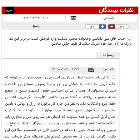
نظرات بینندگان
انتشار یافته:
۵۵۹
ناشناس
|
|
۲۰:۲۱ - ۱۳۹۰/۰۴/۲۶
در انتظار بررسی:
پاسخ
162
32
غیر قابل انتشار:
۹۴۲
جناب اقای علی داداشی وخانواده محترم تسلیت واژه کوچکی است در برابر این غم
بزرگ ما را در غم خود شریک بدانید از طرف جلیل صادقی
پاسخ ها
ناشناس
|
|
۲۰:۲۱ - ۱۳۹۰/۰۴/۲۶
تا کی باید جامعه تاوان مسئولین احساسی را بخورد هنوز یادم نرفته که
خانم کروبی به شدت به جوانان بی اجر و مزذ بسیجی مسلح می تاخت و
بسیاری مسئولان ان وقت با رفتاری احساسی حضور گشتهای بسیج در سطح
محله و شهر را برتافتند و گفتند نیروی انتظامی کافیست مگر نیروی انتظامی
چقدر نیرو و امکانات دارد به نظر من چاره کار برخورد با ارازل و اوباش و تامین
امنیت را به پایگاههای بسیج بدهید تا امنیت برقرار گردد وگرنه تسلیت گفتن و
دنبال قاتل گشتن رو همه میدونند که انتهای هر سناریوی قتل و تجاوزی باید
اینگونه باشه / فقط و فقط بسیجیان میتونند دمار از روزگار نا امنان اجتماع در
بیاورن چونکه اشراف خوبی به محله خودشون دارن خواهشمندم موافقان این
نظریه کامنت بگذارند/ گر چه بسیجی نیستم ولی نمیتوانم منکر خدمات انان