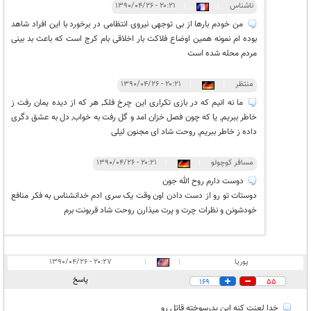
ناشناس
|
|
۲۰:۲۱ - ۱۳۹۰/۰۴/۲۶
من خودم بارها از بی توجهی نیروی انتظامی در برخورد با این افراد شاهد
بوده ام نمونه همین اوضاع فلاکت بار اخلاقی بام کرج است که باعث بد بینی
مردم محله شده است
منتظر
|
|
۲۰:۲۱ - ۱۳۹۰/۰۴/۲۶
ما نه انیم که در بازی تکراری این چرخ فلکـ, هر که از دیده یمان رفت ز
خاطر ببریم, یا که چون فصل خزان امد و گل رفت به خواب, دل به عشق دگری
داده ز خاطر ببریم, روحت شاد ای مجنون لیلی
مسافر کوچولو
|
|
۲۰:۲۱ - ۱۳۹۰/۰۴/۲۶
دوست دارم روح الله جون
دوستات تو رو از دست دادن اون وقت یک سری ادم خدانشناس به فکر منافع
خودشونن و نظرات چرت و پرت میذارن روحت شاد قربونت برم
پوریا
|
|
۲۰:۲۷ - ۱۳۹۰/۰۴/۲۶
پاسخ
169
55
خدا لعنت کنه این پدرسوخته قاتل رو