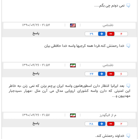
نمی دونم چی بگم....
ناشناس
|
|
۲۱:۵۴ - ۱۳۹۰/۰۴/۲۶
پاسخ
29
4
خدا رحمتش کنه.فردا همه کرجیها واسه خدا حافظی بیان
ناشناس
|
|
۲۱:۵۴ - ۱۳۹۰/۰۴/۲۶
پاسخ
24
6
بعد ایرانیا انتظار دارن اسطورهامون واسه ایران پرچم بزنن که نمی زنن ،به خاطر
این امنیتی که دارن واسه کشورای اروپایی مدال می آرن مثل :مهیار ،سیدجبار
مهدییون و...
م از الیگودرز
|
|
۲۱:۵۷ - ۱۳۹۰/۰۴/۲۶
پاسخ
28
2
خداوند رحمتش کند.