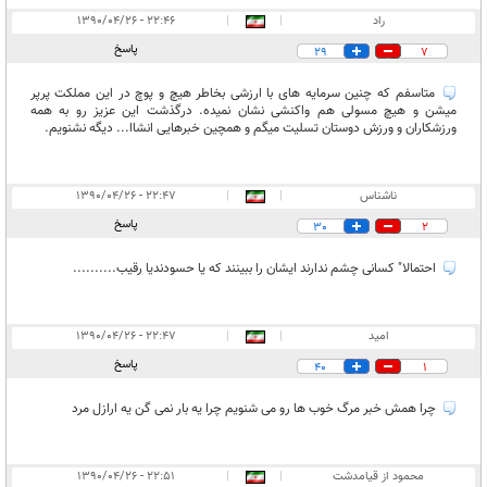
راد
|
|
۲۲:۴۶ - ۱۳۹۰/۰۴/۲۶
پاسخ
29
7
متاسفم که چنین سرمایه های با ارزشی بخاطر هیچ و پوچ در این مملکت پرپر
میشن و هیچ مسولی هم واکنشی نشان نمیده. درگذشت این عزیز رو به همه
ورزشکاران و ورزش دوستان تسلیت میگم و همچین خبرهایی انشاا... دیگه نشنویم.
ناشناس
|
|
۲۲:۴۷ - ۱۳۹۰/۰۴/۲۶
پاسخ
30
2
احتمالا" کسانی چشم ندارند ایشان را ببینند که یا حسودندیا رقیب..........
امید
|
|
۲۲:۴۷ - ۱۳۹۰/۰۴/۲۶
پاسخ
40
1
چرا همش خبر مرگ خوب ها رو می شنویم چرا یه بار نمی گن یه ارازل مرد
محمود از قيامدشت
|
|
۲۲:۵۱ - ۱۳۹۰/۰۴/۲۶