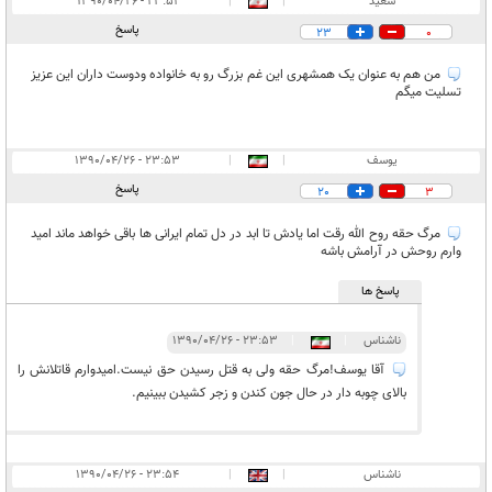
سعید
|
|
۲۳:۵۱ - ۱۳۹۰/۰۴/۲۶
پاسخ
23
0
من هم به عنوان یک همشهری این غم بزرگ رو به خانواده ودوست داران این عزیز
تسلیت میگم
یوسف
|
|
۲۳:۵۳ - ۱۳۹۰/۰۴/۲۶
پاسخ
20
3
مرگ حقه روح الله رقت اما یادش تا ابد در دل تمام ایرانی ها باقی خواهد ماند امید
وارم روحش در آرامش باشه
پاسخ ها
ناشناس
|
|
۲۳:۵۳ - ۱۳۹۰/۰۴/۲۶
آقا یوسف!مرگ حقه ولی به قتل رسیدن حق نیست.امیدوارم قاتلانش را
بالای چوبه دار در حال جون کندن و زجر کشیدن ببینیم.
ناشناس
|
|
۲۳:۵۴ - ۱۳۹۰/۰۴/۲۶