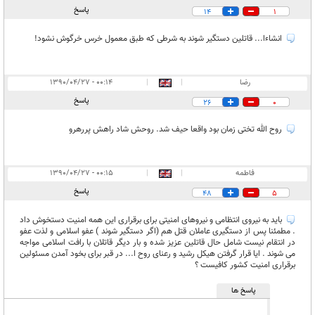
پاسخ
14
1
انشاءا... قاتلین دستگیر شوند به شرطی که طبق معمول خرس خرگوش نشود!
رضا
|
|
۰۰:۱۴ - ۱۳۹۰/۰۴/۲۷
پاسخ
26
0
روح الله تختی زمان بود واقعا حیف شد. روحش شاد راهش پررهرو
فاطمه
|
|
۰۰:۱۵ - ۱۳۹۰/۰۴/۲۷
پاسخ
48
5
باید به نیروی انتظامی و نیروهای امنیتی برای برقراری این همه امنیت دستخوش داد
. مطمئنا پس از دستگیری عاملان قتل هم (اگر دستگیر شوند ) عفو اسلامی و لذت عفو
در انتقام نیست شامل حال قاتلین عزیز شده و بار دیگر قاتلان با رافت اسلامی مواجه
می شوند . ایا قرار گرفتن هیکل رشید و رعنای روح ا... در قبر برای بخود آمدن مسئولین
برقراری امنیت کشور کافیست ؟
پاسخ ها