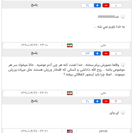
پاسخ
21
0
خدااااااااااااااااااا
به خدا باورم نمي شه ..
علی
|
|
۲۳:۱۰ - ۱۳۹۰/۰۴/۲۶
پاسخ
23
0
واقعا تصورش برام سخته . خدا لعنت کنه هر چی آدم عوضیه . حالا میخواد سر هر
موضوعی باشه . روح الله داداشی و کسانی که افتخار ورزش هستند مثل میراث ورزش
میمونند . اصلا چرا باید اینجور اتفاقاتی بیفته ؟
علی
|
|
۲۳:۲۱ - ۱۳۹۰/۰۴/۲۶
پاسخ
20
3
ای وای
۲۳:۲۱ - ۱۳۹۰/۰۴/۲۶
|
|
jamal