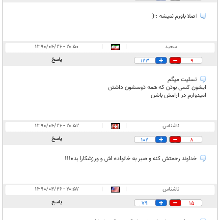
اصلا باورم نمیشه :-(
سعید
|
|
۲۰:۵۰ - ۱۳۹۰/۰۴/۲۶
پاسخ
123
9
تسلیت میگم
ایشون کسی بوذن که همه ذوسشون داشتن
امیدوارم در ارامش باشن
ناشناس
|
|
۲۰:۵۲ - ۱۳۹۰/۰۴/۲۶
پاسخ
102
8
خداوند رحمتش کنه و صبر به خانواده اش و ورزشکارا بده!!!
ناشناس
|
|
۲۰:۵۷ - ۱۳۹۰/۰۴/۲۶
پاسخ
79
15