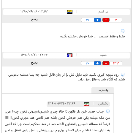
بی اسم
|
|
۲۲:۴۳ - ۱۳۹۰/۰۴/۲۶
پاسخ
21
2
...........
فقط و فقط افسوس... خدا خودش حقشو بگیره
حمید
|
|
۲۲:۴۴ - ۱۳۹۰/۰۴/۲۶
پاسخ
20
133
زود نتیجه گیری نکنیم باید دلیل قتل را از زبان قاتل شنید چه بسا مسئله ناموسی
باشد که آنگاه باید به قاتل حق داد.
پاسخ ها
ناشناس
|
|
۲۲:۴۴ - ۱۳۹۰/۰۴/۲۶
جناب حمید خان ،از قانون تا حالا چیزی شنیدی؟میدونی قانون چیه؟ عزیز
من مگه میشه یکی هم خودش قانون باشه هم قاضی هم مجری قانون!!!!!!
فرضاً که مساله ناموسی باشه،این اقدام صد در صد محکوم است چرا که قانون
به عنوان سند تفاهم میان انسانها برای چنین روزهایی. عمل بدون تعقل و تدبر