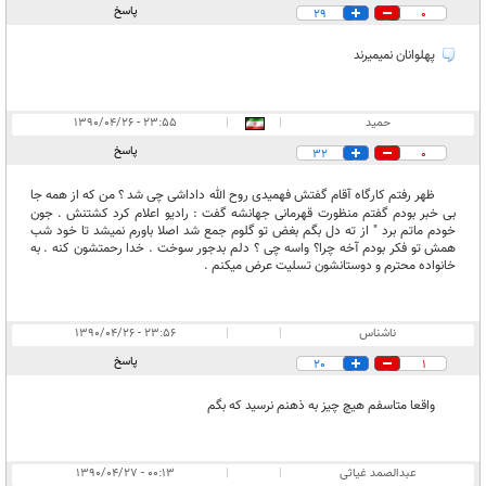
پاسخ
29
0
پهلوانان نمیمیرند
حمید
|
|
۲۳:۵۵ - ۱۳۹۰/۰۴/۲۶
پاسخ
32
0
ظهر رفتم کارگاه آقام گفتش فهمیدی روح الله داداشی چی شد ؟ من که از همه جا
بی خبر بودم گفتم منظورت قهرمانی جهانشه گفت : رادیو اعلام کرد کشتنش . جون
خودم ماتم برد " از ته دل بگم بغض تو گلوم جمع شد اصلا باورم نمیشد تا خود شب
همش تو فکر بودم آخه چرا؟ واسه چی ؟ دلم بدجور سوخت . خدا رحمتشون کنه . به
خانواده محترم و دوستانشون تسلیت عرض میکنم .
ناشناس
|
|
۲۳:۵۶ - ۱۳۹۰/۰۴/۲۶
پاسخ
20
1
واقعا متاسفم هیچ چیز به ذهنم نرسید که بگم
عبدالصمد غیاثی
|
|
۰۰:۱۳ - ۱۳۹۰/۰۴/۲۷