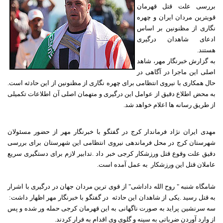
بررسی علت قتل قهرمان
قویترین مردان ایران و چهره
نگاری از مظنونین بر اساس
ادعای شاهدان درگیری
هستند.
به گزارش خبرنگار مهر، شاهد
اصلی این ماجرا در آگاهی در
حال همکاری با نیروی انتظامی برای چهره نگاری از مظنونین از این حادثه است.
به محض اطلاع دقیق از عوامل این درگیری و متهمان اصلی آن اطلاعات تکمیلی
از طریق رسانه ها اعلام خواهد شد
.
مهدی ایران نژاد فرماندار کرج در گفتگو با خبرنگار مهر از حضور مسئولان
شهرستان کرج در محل فرماندهی نیروی انتظامی این شهرستان برای بررسی
دقیق علت وقوع قتل ورزشکار کرجی خبر داد
.
تدابیر لازم برای دستگیری سریع
عاملان قتل این ورزشکار به عمل آمده است
.
شامگاه شنبه " روح الله داداشی" از قوی ترین مردان جهان در درگیری با اشرار
به قتل رسید
.
یکی از شاهدان این حادثه در گفتگو با خبرنگار مهر اظهار داشت:
سه سرنشین پراید به صورت ناگهانی به این قهرمان کرجی حمله ور شده و پس
از وارد آوردن ضرباتی به سینه و گلوی وی اقدام به فرار کردند
.