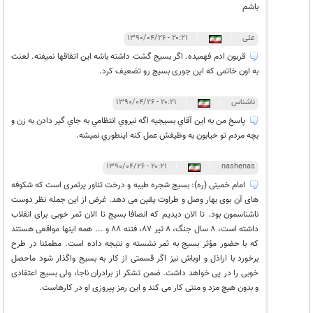
باشم
علی
|
|
۲۰:۲۱ - ۱۳۹۰/۰۴/۲۶
قربون ادم فهمیده. اگر بسیج گشت داشته باشه این اتفاقها نمیفته. لعنت
به اون خاتمی که این جوری بسیج رو تضعیف کرد.
ناشناس
|
|
۲۰:۲۱ - ۱۳۹۰/۰۴/۲۶
پاسخ من به اين آقاي بسيجيه اگه نيروي انتظامي به جاي گير دادن به زن و
بچه مردم تو خيابون به وظيفش عمل كنه اينطوري نميشه.
۲۰:۲۱ - ۱۳۹۰/۰۴/۲۶
|
|
nashenas
امام خمینی (ره): بسیج شجره طیبه و درخت تناور پرثمری است که شکوفه
های آن بوی بهار وصل و طراوت یقین می دهد. غرض از این جمله نظر دوست
ناشناسمون بود. تا الان دیدیم که انصافا بسیج تا الان ثمر خوبی برای انقلاب
داشته است، 8 سال جنگ، 8 تیر 87، فتنه 88 و ... همه اینها مواقعی هستند
که با حضور مؤثر بسیج به ثمر نشسته و نتیجه داده است. مطمئنا در طرح
برخورد با اراذل و اوباش نیز اگر قسمتی از کار به بسیج واگذار شود ماحصل
خوبی را در پی خواهد داشت. ضمن تشکر از برادران ناجا، ولی بسیج اعتقادی
و بدون هیچ مزد و منتی کار می کند و این رمز پیروزی او در کارهاست.