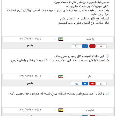
ما سرمایه هامون دارن به راحتی از دست میرن
کاش هیچوقت این حادثه ها رخ نده
بنده هم از طرف همه ی مردم کاشان این مصیبت روبه تمامی ایرانیان غیور تسلیت
عرض می نمایم
انشاله روح آقای داداشی در آرامش باشن
برای شادی روح ایشون صلواتی می فرستیم
پارميدا
|
|
۲۱:۱۵ - ۱۳۹۰/۰۴/۲۶
پاسخ
61
5
اين حادثه شبيه به قتل رسيدن عموي منه .
خدا به خونوادش صبر بده . خدا اون عوضيارو لعنت كنه.روحش شاد و يادش گرامي
ناناز
|
|
۲۱:۱۹ - ۱۳۹۰/۰۴/۲۶
پاسخ
45
10
واقعا ناراحت شدم-باورم نمیشه-خداکنه دروغ باشه-اگه هم نبود خدا رحمتش کنه
محسن
|
|
۲۱:۱۹ - ۱۳۹۰/۰۴/۲۶