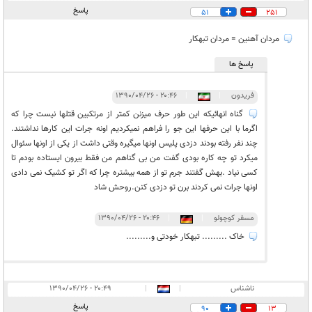
پاسخ
51
251
مردان آهنین = مردان تبهکار
پاسخ ها
فریدون
|
|
۲۰:۴۶ - ۱۳۹۰/۰۴/۲۶
گناه انهائیکه این طور حرف میزنن کمتر از مرتکبین قتلها نیست چرا که
اگرما با این حرفها این جو را فراهم نمیکردیم اونه جرات این کارها نداشتند.
چند نفر رفته بودند دزدی پلیس اونها میگیره وقتی داشت از یکی از اونها سئوال
میکرد تو چه کاره بودی گفت من بی گناهم من فقط بیرون ایستاده بودم تا
کسی نیاد .بهش گفتند جرم تو از همه بیشتره چرا که اگر تو کشیک نمی دادی
اونها جرات نمی کردند برن تو دزدی کنن.روحش شاد
مسفر کوچولو
|
|
۲۰:۴۶ - ۱۳۹۰/۰۴/۲۶
خاک ......... تبهکار خودتی و.........
ناشناس
|
|
۲۰:۴۹ - ۱۳۹۰/۰۴/۲۶
پاسخ
90
13