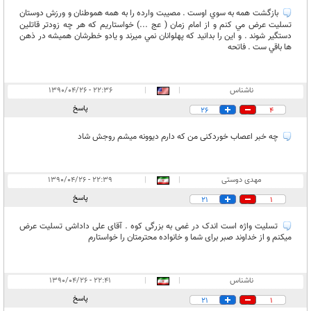
بازگشت همه به سوي اوست . مصيبت وارده را به همه هموطنان و ورزش دوستان
تسليت عرض مي كنم و از امام زمان ( عج ...) خواستاريم كه هر چه زودتر قاتلين
دستگير شوند . و اين را بدانيد كه پهلوانان نمي ميرند و يادو خطرشان هميشه در ذهن
ها باقي ست . فاتحه
ناشناس
|
|
۲۲:۳۶ - ۱۳۹۰/۰۴/۲۶
پاسخ
26
4
چه خبر اعصاب خوردکنی من که دارم دیوونه میشم روجش شاد
مهدی دوستی
|
|
۲۲:۳۹ - ۱۳۹۰/۰۴/۲۶
پاسخ
21
1
تسلیت واژه است اندک در غمی به بزرگی کوه . آقای علی داداشی تسلیت عرض
میکنم و از خداوند صبر برای شما و خانواده محترمتان را خواستارم
ناشناس
|
|
۲۲:۴۱ - ۱۳۹۰/۰۴/۲۶
پاسخ
21
1