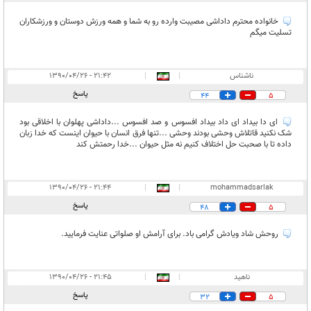
خانواده محترم داداشی مصیبت وارده رو به شما و همه ورزش دوستان و ورزشکاران
تسلیت میگم
ناشناس
|
|
۲۱:۴۲ - ۱۳۹۰/۰۴/۲۶
پاسخ
44
5
ای دا بیداد ای داد بیداد افسوس و صد افسوس ...داداشی پهلوان با اخلاقی بود
شک نکنید قاتلاش وحشی بودند وحشی ...تنها فرق انسان با حیوان اینست که خدا زبان
داده تا با صحبت حل اختلاف کنیم نه مثل حیوان ...خدا رحمتش کند
۲۱:۴۴ - ۱۳۹۰/۰۴/۲۶
|
|
mohammadsarlak
پاسخ
48
5
روحش شاد ویادش گرامی باد. برای آرامش او صلواتی عنایت فرمایید.
ناهید
|
|
۲۱:۴۵ - ۱۳۹۰/۰۴/۲۶
پاسخ
32
5