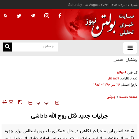
شنبه ۱۷ مرداد ۱۴۰۵
|
Saturday , 08 August 2026
از
و
ته
پزشکیان: خدمت بی‌منت و مشارکت مردمی، پایه حل مشکلات کشور است
ن
نو
کد خبر:
۵۴۵۰۶
تعداد نظرات:
۵۵۹ نظر
تاریخ انتشار:
۲۶ تير ۱۳۹۰ - ۱۶:۵۱
صفحه نخست
»
ورزشی
‍‍‍ پ
پ
جزئیات جدید قتل روح الله داداشی
شاهد اصلی این ماجرا در آگاهی در حال همکاری با نیروی انتظامی برای چهره
نگاری از مظنونین از این حادثه است. به محض اطلاع دقیق از عوامل این