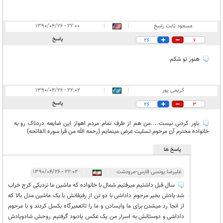
مسعود ثابت راسخ
|
|
۲۲:۰۰ - ۱۳۹۰/۰۴/۲۶
پاسخ
26
6
هنوز تو شکم
کریمی پور
|
|
۲۲:۰۲ - ۱۳۹۰/۰۴/۲۶
پاسخ
26
3
باور کردنی نیست....من هم از طرف تمام مردم اهواز این ضایعه دردناک رو به
خانواده محترم آن مرحوم تسلیت عرض مینمایم (رحمه الله من قرا سوره الفاتحه)
پاسخ ها
علیرضا یونسی فارس-مرودشت
|
|
۲۲:۰۲ - ۱۳۹۰/۰۴/۲۶
سال قبل داشتیم میرفتیم شمال با خانواده که ماشین ما نزدیکی کرج خراب
شد یادش بخیر مرحوم داداشی با دو تن از رفیقانش با یک ماشین مدل بالا که
از انجا رد میشدن برای ما وایسادن و ما را تاتعمیرگاه بکسل کردند و با مرحوم
داداشی و دوستانش به اسرار من یک عکس یادبود گرفتیم روحش شادویادش