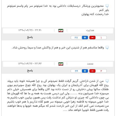
محبوبترین ورشکار درمسابقات داداشی بود به خدا نمیتونم سر پام واسم نمیتونم
باور کنم
خدا رحمتت کنه پهلوان
هدایت
|
|
۲۲:۴۱ - ۱۳۹۰/۰۴/۲۶
پاسخ
27
1
واقعا متاسفم هم از شنیدن این خبر و هم از واکنش صدا و سیما.روحش شاد.
محمد
|
|
۲۲:۴۲ - ۱۳۹۰/۰۴/۲۶
پاسخ
24
2
من از شدن ناراحتی گریم گرفت فقط نمیدونم کی و چرا همیشه خوبه باید بروند
روح الله قهرمان برای آذربایجان و ایران یک پهلوان بود روح الله چوخ سویردیم بیوی
طفلک سالها پیش دخترش رو از دست داده بود الان واقعا برای همسرش خیلی دلم
میسوزه خدا صبرشون بده ........ولی این درسی هست به همه ی ما ها که قهرمان ها
یی چون داداشی که چیزی تو دنیاش کم نداشت رفت پس همون بیایین خوب باشیم به
خدا خوبی میمونه به فاطمه زهرا خوبی میمونه سر همو کلاه نذاریم با هم خوب باشیم
من نصیحت نمی کنم انقد از این خبر نارحت شدم که میگم همه خوبها و بدها خواهند
رفت همین فقط خوبییا خواهد ماند ....