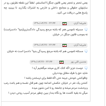
یعنی تحجر و تحجر یعنی قانون جنگل!!!متاسفم. لطفاً این نقطه نظرتون رو در
سایتهای حقوقی و مجامع داخلی و خارجی به اشتراک بگذارید تا ببینید چه
پاسخ هایی دریافت می کنید.
علیرضا گران
|
|
۲۲:۴۴ - ۱۳۹۰/۰۴/۲۶
مسیله ناموسی هم که باشه مرجع رسیدگی دادگستری(بدوا" دادسراست)
نه بموجب قانون جنگل در خیابان
علیرضا گران
|
|
۲۲:۴۴ - ۱۳۹۰/۰۴/۲۶
مسئله ناموسی هم که باشه مرجع رسیدگی بدوا" دادسرا است نه خیابان
محسن قلی پور
|
|
۲۲:۴۴ - ۱۳۹۰/۰۴/۲۶
دوست عزیز اگه کتک کاری میشد میگفتیم آره !
شاید حق با طرف مقابل بوده ولی
چاقوکشی خودش جرمه حتی اگه فقط برای ترسئندن باشه !
کشتن یک نفر در خیابان حکمش اعدامه چون هم قتل نفسه و هم باعث رعب
و وحشت مردم میشه و جامعه رو نا امن نشون میده
میگی نه بقیه کامنت ها رو نگاه بنداز ببین چطور مردم آسیب روحی دیدن !