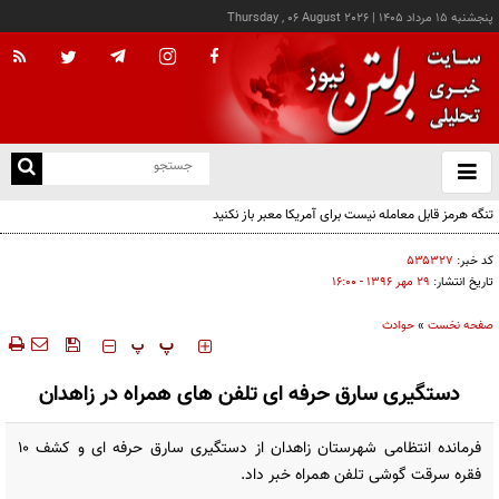
پنجشنبه ۱۵ مرداد ۱۴۰۵
|
Thursday , 06 August 2026
از
و
ته
تنگه هرمز قابل معامله نیست برای آمریکا معبر باز نکنید
ن
نو
کد خبر:
۵۳۵۳۲۷
تاریخ انتشار:
۲۹ مهر ۱۳۹۶ - ۱۶:۰۰
صفحه نخست
»
حوادث
‍‍‍ پ
پ
دستگیری سارق حرفه ای تلفن های همراه در زاهدان
فرمانده انتظامی شهرستان زاهدان از دستگیری سارق حرفه ای و کشف ۱۰
فقره سرقت گوشی تلفن همراه خبر داد.