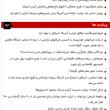
بحران اینفانتینو؛ از طرح جنجالی تا اتهام باج‌خواهی و قربانی کردن اسپانیا
رویترز مدعی شد: وزارت خزانه‌داری آمریکا برخی تحریم‌های مرتبط با ایران را لغو کرد
پربازدید ها
شیخ نعیم قاسم: توافق ایران و آمریکا، اسرائیل را مهار کرد
از رانت‌ شرکتهای خودروساز و تاسیس شرکتهای تراستی در اروپا تا تسخیر دستگاه نظارتی
با چه هدفی صورت گرفته است
چرا قالب وافل جایگزین سقف تیرچه بلوک در پروژه‌های مدرن شده است؟
صمصامی: ریشه مشکلات اقتصادی، گرانی نرخ ارز است/ طرح «تقویت پول ملی» در
کمیسیون اقتصادی رأی نیاورد
میناب؛ شهرِ مقبره‌های کوچک!
جهاد اسلامی: اسرائیل با چراغ سبز آمریکا، پروژه نسل‌کشی و کوچ اجباری مردم غزه را
ادامه می‌دهد
مدالِ اعتماد؛ روایت مدیریت آرام و نزدیک محمود خسروی‌وفا
سقوط تاریخی نرخ تولد در ایران؛ شمار نوزادان برای نخستین بار در ۶۰ سال گذشته زیر ۹۰۰
هزار نفر رفت
آغاز انتقال رایگان زائران اتباع خارجی به مرز چذابه