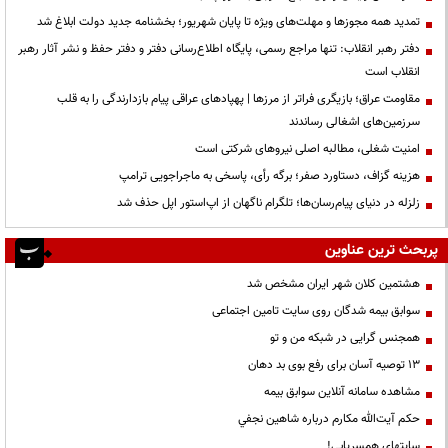
تمدید همه مجوزها و مهلت‌های ویژه تا پایان شهریور؛ بخشنامه جدید دولت ابلاغ شد
دفتر رهبر انقلاب: تنها مراجع رسمی، پایگاه اطلاع‌رسانی دفتر و دفتر حفظ و نشر آثار رهبر
انقلاب است
مقاومت عراق؛ بازیگری فراتر از مرزها | پهپادهای عراقی پیام بازدارندگی را به قلب
سرزمین‌های اشغالی رساندند
‌امنیت شغلی، مطالبه اصلی نیروهای شرکتی است
هزینه گزاف، دستاورد صفر؛ برگه رأی، پاسخی به ماجراجویی ترامپ
زلزله در دنیای پیام‌رسان‌ها؛ تلگرام ناگهان از اپ‌استور اپل حذف شد
پربحث ترین عناوین
هشتمین کلان شهر ایران مشخص شد
سوابق بیمه شدگان روی سایت تامین اجتماعی
همجنس گرایی در شبکه من و تو
13 توصیه آسان برای رفع بوی بد دهان
مشاهده سامانه آنلاين سوابق بیمه
حكم آيت‌الله مكارم درباره شاهين نجفي
سایتهای همسریابی!