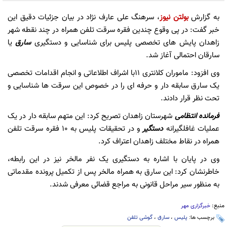
به گزارش
بولتن نیوز
، سرهنگ علی عارف نژاد در بیان جزئیات دقیق این
خبر گفت: در پی وقوع چندین فقره سرقت تلفن همراه در چند نقطه شهر
زاهدان پایش های تخصصی پلیس برای شناسایی و دستگیری
سارق
یا
سارقان احتمالی آغاز شد.
وی افزود: ماموران کلانتری ۱۱با اشراف اطلاعاتی و انجام اقدامات تخصصی
یک سارق سابقه دار و حرفه ای را در خصوص این سرقت ها شناسایی و
تحت نظر قرار دادند.
فرمانده انتظامی
شهرستان زاهدان تصریح کرد: این متهم سابقه دار در یک
عملیات غافلگیرانه
دستگیر
و در تحقیقات پلیس به ۱۰ فقره سرقت تلفن
همراه در نقاط مختلف زاهدان اعتراف کرد.
وی در پایان با اشاره به دستگیری یک نفر مالخر نیز در این رابطه،
خاطرنشان کرد: این سارق به همراه مالخر پس از تکمیل پرونده مقدماتی
به منظور سیر مراحل قانونی به مراجع قضائی معرفی شدند.
منبع:
خبرگزاری مهر
برچسب ها:
پلیس
،
سارق
،
گوشی تلفن