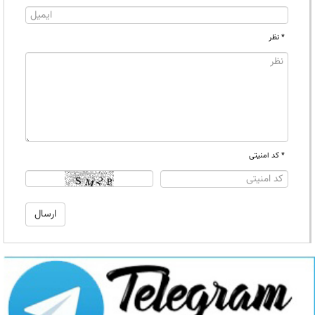
* نظر
* کد امنیتی