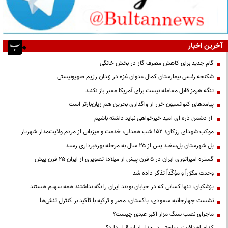
آخرین اخبار
گام جدید برای کاهش مصرف گاز در بخش خانگی
شکنجه رئیس بیمارستان کمال عدوان غزه در زندان رژیم صهیونیستی
تنگه هرمز قابل معامله نیست برای آمریکا معبر باز نکنید
پیامدهای کنوانسیون خزر از واگذاری بحرین هم زیان‌بارتر است
از دشمن ذره ای امید خیرخواهی نباید داشته باشیم
موکب شهدای رزکان؛ ۱۵۲ شب همدلی، خدمت و میزبانی از مردم ولایت‌مدار شهریار
پل شهرستان پل‌سفید پس از ۲۵ سال به مرحله بهره‌برداری رسید
گستره امپراتوری ایران در ۵ قرن پیش از میلاد؛ تصویری از ایران ۲۵ قرن پیش
وحدت مکرّراً و مؤکّداً تذکر داده شد
پزشکیان: تنها کسانی که در خیابان بودند ایران را نگه نداشتند همه سهیم هستند
نشست چهارجانبه سعودی، پاکستان، مصر و ترکیه با تاکید بر کنترل تنش‌ها
ماجرای نصب سنگ مزار اکبر عبدی چیست؟
کدام اهداف زیرساختی در مدار ایران قرار دارد؟