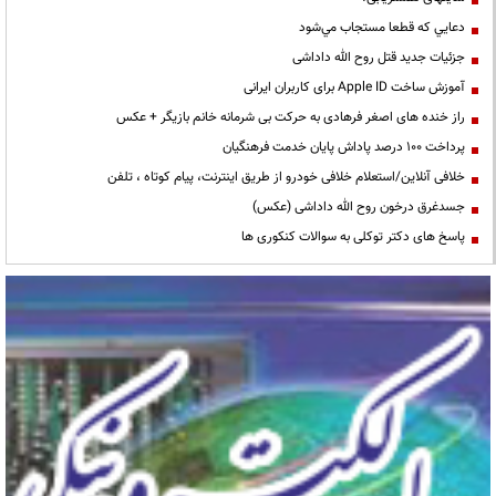
دعايي كه قطعا مستجاب مي‌شود
جزئیات جدید قتل روح الله داداشی
آموزش ساخت Apple ID برای کاربران ایرانی
راز خنده های اصغر فرهادی به حرکت بی شرمانه خانم بازیگر + عکس
پرداخت ۱۰۰ درصد پاداش پایان خدمت فرهنگیان
خلافی آنلاین/استعلام خلافی خودرو از طریق اینترنت، پیام کوتاه ، تلفن
جسدغرق درخون روح الله داداشی (عکس)
پاسخ های دکتر توکلی به سوالات کنکوری ها