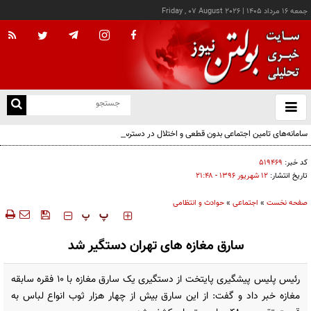
جمعه ۱۶ مرداد ۱۴۰۵
|
Friday , 07 August 2026
از
و
ته
سامانه‌های تامین اجتماعی بدون قطعی و اختلال در دسترس است
ن
نو
کد خبر:
۵۱۹۴۶۹
تاریخ انتشار:
۱۲ شهريور ۱۳۹۶ - ۲۱:۴۸
صفحه نخست
»
اجتماعی
»
حوادث و انتظامی
‍‍‍ پ
پ
سارق مغازه های تهران دستگیر شد
رئیس پلیس پیشگیری پایتخت از دستگیری یک سارق مغازه با ۱۰ فقره سابقه
مغازه خبر داد و گفت: از این سارق بیش از چهار هزار ثوب انواع لباس به