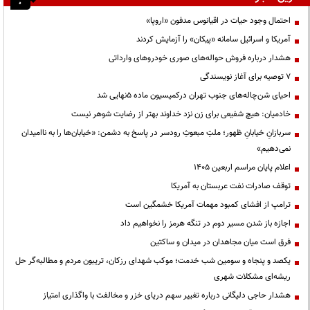
احتمال وجود حیات در اقیانوس مدفون «اروپا»
آمریکا و اسرائیل سامانه «پیکان» را آزمایش کردند
هشدار درباره فروش حواله‌های صوری خودروهای وارداتی
۷ توصیه برای آغاز نویسندگی
احیای شن‌چاله‌های جنوب تهران درکمیسیون ماده ۵نهایی شد
خادمیان: هیچ شفیعی برای زن نزد خداوند بهتر از رضایت شوهر نیست
سربازانِ خیابانِ ظهور؛ ملتِ مبعوثِ رودسر در پاسخ به دشمن: «خیابان‌ها را به ناامیدان
نمی‌دهیم»
اعلام پایان مراسم اربعین ۱۴۰۵
توقف صادرات نفت عربستان به آمریکا
ترامپ از افشای کمبود مهمات آمریکا خشمگین است
اجازه باز شدن مسیر دوم در تنگه هرمز را نخواهیم داد
فرق است میان مجاهدان در میدان و ساکتین
یکصد و پنجاه و سومین شب خدمت؛ موکب شهدای رزکان، تریبون مردم و مطالبه‌گر حل
ریشه‌ای مشکلات شهری
هشدار حاجی دلیگانی درباره تغییر سهم دریای خزر و مخالفت با واگذاری امتیاز