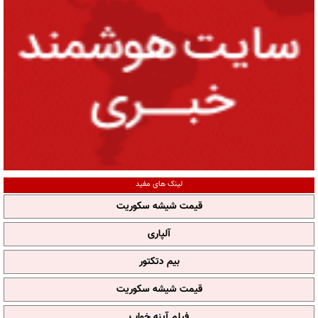
لینک های مفید
قیمت شیشه سکوریت
آلپاری
بیم دتکتور
قیمت شیشه سکوریت
فیلم آپنه خواب