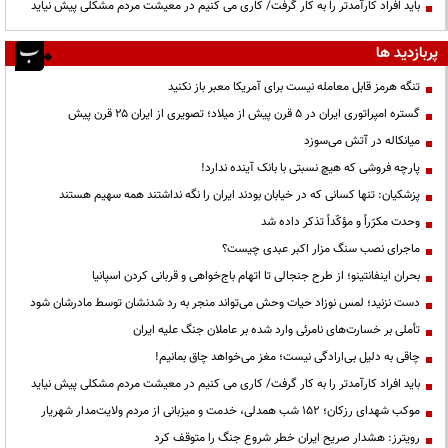
باید افراد کارآمدتر را به کار گرفت/ کاری می کنیم در معیشت مردم مشکلی پیش نیاید
پربازدید ها
تنگه هرمز قابل معامله نیست برای آمریکا معبر باز نکنید
گستره امپراتوری ایران در ۵ قرن پیش از میلاد؛ تصویری از ایران ۲۵ قرن پیش
میانکاله در آتش می‌سوزد
پارچه فروشی که هیچ نسبتی با بانک آینده ندارد!
پزشکیان: تنها کسانی که در خیابان بودند ایران را نگه نداشتند همه سهیم هستند
وحدت مکرّراً و مؤکّداً تذکر داده شد
ماجرای نصب سنگ مزار اکبر عبدی چیست؟
بحران اینفانتینو؛ از طرح جنجالی تا اتهام باج‌خواهی و قربانی کردن اسپانیا
دست نزنید؛ لمس نوزاد حیات وحش می‌تواند منجر به رد شدنشان توسط مادرشان شود
تأملی بر خسارت‌های نامرئی وارد شده بر عاملان جنگ علیه ایران
چاقی به دلیل بی‌ارادگی نیست؛ مغز می‌خواهد چاق بمانیم!
باید افراد کارآمدتر را به کار گرفت/ کاری می کنیم در معیشت مردم مشکلی پیش نیاید
موکب شهدای رزکان؛ ۱۵۲ شب همدلی، خدمت و میزبانی از مردم ولایت‌مدار شهریار
رویترز: هشدار صریح ایران خطر شروع جنگ را متوقف کرد