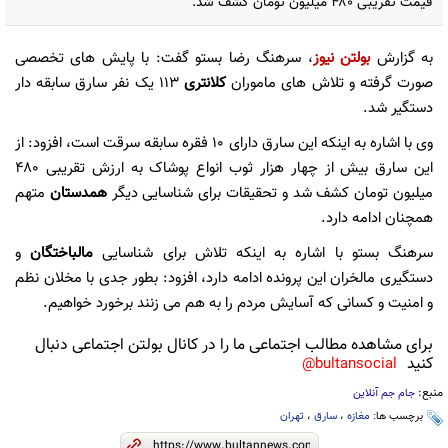
قیمت تقریبی ۴۸۰ میلیون تومان کشف شد.
به گزارش
بولتن نیوز
، سرهنگ رضا بستو گفت: با پایش های تخصصی
صورت گرفته و تلاش های ماموران
کلانتری
۱۱۳ یک نفر سارق سابقه دار
دستگیر شد.
وی با اشاره به اینکه این سارق دارای ۱۰ فقره سابقه سرقت است، افزود: از
این سارق بیش از چهار هزار ثوب انواع پوشاک به ارزش تقریبی ۴۸۰
میلیون تومان کشف شد و تحقیقات برای شناسایی دیگر
همدستان
متهم
همچنان ادامه دارد.
سرهنگ بستو با اشاره به اینکه تلاش برای شناسایی
مالباختگان
و
دستگیری مالخران این پرونده ادامه دارد، افزود: بطور جدی با مخلان نظم
و امنیت و کسانی که آسایش مردم را به هم می زنند برخورد خواهیم.
برای مشاهده مطالب اجتماعی ما را در کانال بولتن اجتماعی دنبال
کنید
bultansocial@
منبع:
جام جم آنلاین
برچسب ها:
مغازه
،
سارق
،
تهران