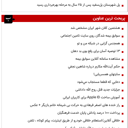
پل شهرستان پل‌سفید پس از ۲۵ سال به مرحله بهره‌برداری رسید
پربحث ترین عناوین
هشتمین کلان شهر ایران مشخص شد
سوابق بیمه شدگان روی سایت تامین اجتماعی
همجنس گرایی در شبکه من و تو
13 توصیه آسان برای رفع بوی بد دهان
مشاهده سامانه آنلاين سوابق بیمه
حكم آيت‌الله مكارم درباره شاهين نجفي
سایتهای همسریابی!
دعايي كه قطعا مستجاب مي‌شود
جزئیات جدید قتل روح الله داداشی
آموزش ساخت Apple ID برای کاربران ایرانی
راز خنده های اصغر فرهادی به حرکت بی شرمانه خانم بازیگر + عکس
پرداخت ۱۰۰ درصد پاداش پایان خدمت فرهنگیان
خلافی آنلاین/استعلام خلافی خودرو از طریق اینترنت، پیام کوتاه ، تلفن