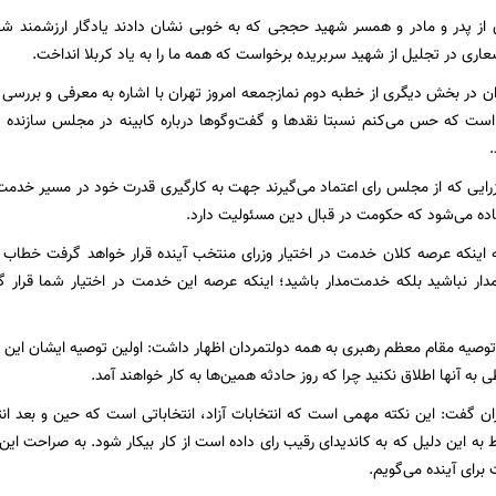
 از پدر و مادر و همسر شهید حججی که به خوبی نشان دادند یادگار ارزشمند ش
اری در تجلیل از شهید سربریده برخواست که همه ما را به یاد کربلا انداخت.
 در بخش دیگری از خطبه دوم نمازجمعه امروز تهران با اشاره به معرفی و بررس
2 روزی است که حس می‌کنم نسبتا نقدها و گفت‌وگوها درباره کابینه در مجلس سازند
زرایی که از مجلس رای اعتماد می‌گیرند جهت به کارگیری قدرت خود در مسیر خدمت
فاده می‌شود که حکومت در قبال دین مسئولیت دارد.
ه اینکه عرصه کلان خدمت در اختیار وزرای منتخب آینده قرار خواهد گرفت خطاب 
مدار نباشید بلکه خدمت‌مدار باشید؛ اینکه عرصه این خدمت در اختیار شما قرا
توصیه مقام معظم رهبری به همه دولتمردان اظهار داشت: اولین توصیه ایشان این است
ی به آنها اطلاق نکنید چرا که روز حادثه همین‌ها به کار خواهند آمد.
گفت: این نکته مهمی است که انتخابات آزاد،‌ انتخاباتی است که حین و بعد انت
ه این دلیل که به کاندیدای رقیب رای داده است از کار بیکار شود. به صراحت این س
برای آینده می‌گویم.