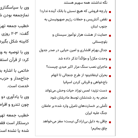
نگه نداشتند همه سهیم هستند
وی با سپاسگذاری
پارچه فروشی که هیچ نسبتی با بانک آینده ندارد!
نمازجمعه بودن شع
نقض آتش‌بس و حملات رژیم صهیونیستی به
خطیب جمعه تهران
جنوب لبنان
گفت: 3-
حمایت از هشت هزار نوآموز سیستان و
کابینه شکل بگیرد.
بلوچستانی
جدال بهرام افشاری و امین حیایی در صدر جدول
وی با توصیه به و
وحدت مکرّراً و مؤکّداً تذکر داده شد
کرد: از قرآن است
ماجرای نصب سنگ مزار اکبر عبدی چیست؟
خاتمی با اشاره ب
بحران اینفانتینو؛ از طرح جنجالی تا اتهام
جناح‌مدار و حزب‌
باج‌خواهی و قربانی کردن اسپانیا
خدمت است.
دست نزنید؛ لمس نوزاد حیات وحش می‌تواند
وی با یادآوری دو 
منجر به رد شدنشان توسط مادرشان شود
چون تندرو و افراط
تأملی بر خسارت‌های نامرئی وارد شده بر عاملان
جنگ علیه ایران
خطیب جمعه تهران 
چاقی به دلیل بی‌ارادگی نیست؛ مغز می‌خواهد
درستکار است فقط ب
چاق بمانیم!
شده یا نشده است 