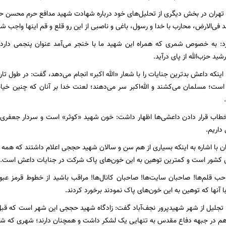
 فی‌الارض،‌ محارب با خدا و رسول، باغی و ناصبی از این رو قلع و قم اینها واجب 
: به خصوص شمری که همراه این شهید ما با خنجر می‌آمد عنوان پنجمی دارد 
شید حزب‌الله از پای درآید.
ر اینکه داعش بدترین جنایات را با شعار «الله اکبر» انجام می‌‌دهد، گفت: در طول
 است؛ مسلمان می‌کشند و الله‌اکبر سر می‌دهند؛ لعنت خدا بر آنان که چنین خیانت
اریم.
 با اشاره به اینکه بسیاری از هم سن و سالان شهید حججی اعلام داشتند که هم
 کشور است و کمترین توهین به این خون‌های پاک شرکت در جنایات داعش است.
حب قلم‌ها! صاحبان سایت‌ها! صاحبان کانال‌ها! مراقب باشید از خطوط قرمز عبور
 آنها که توهین به این خون‌های پاک نمودند برخورد کردند.
ا تجلیل از شهر شهیدپرور نجف‌آباد گفت: زادگاه شهید حججی این شهر است که قبل ا
 هم در جبهه دفاع مقدس به تنهایی یک لشکر داشت و همچنان دارند؛ شهری که شهی