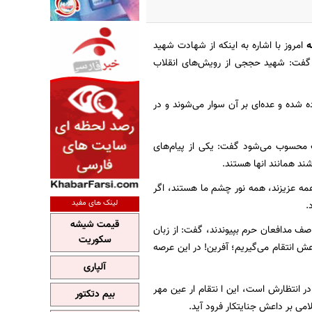
ه
امروز با اشاره به اینکه از شهادت شهید
 گفت: شهید حججی از رویش‌های انقلاب
ه شده و عده‌ای بر آن سوار می‌شوند و در
ی متولد سال 1371 بوده و نسل سوم انقلاب محسوب می‌شود گفت: یکی از پیام‌های
ند همانند انها هستند.
همه عزیزند، همه نور چشم ما هستند، اگر
لینک های مفید
.
قیمت شیشه
ف مدافعان حرم بپیوندند،‌ گفت: از زبان
سکوریت
ش انتقام می‌گیریم؛ آفرین! در این عرصه
آلپاری
در انتظارش است، این ا نتقام ار عین مهر
بیم دتکتور
می بر داعش جنایتکار فرود آید.