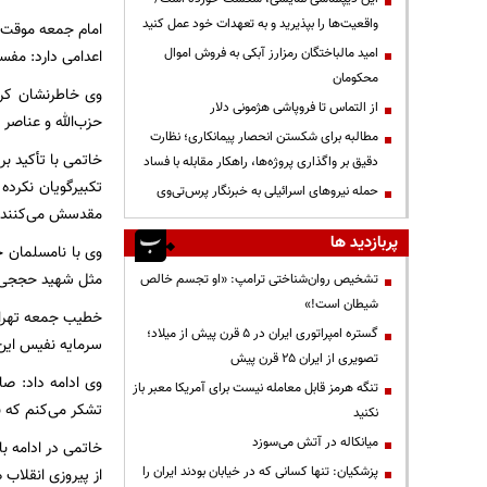
واقعیت‌ها را بپذیرید و به تعهدات خود عمل کنید
امید مالباختگان رمزارز آبکی به فروش اموال
اعدامی دارد: مفسد
محکومان
وی خاطرنشان کرد
از التماس تا فروپاشی هژمونی دلار
حزب‌الله و عناصر ر
مطالبه برای شکستن انحصار پیمانکاری؛ نظارت
خاتمی با تأکید ب
دقیق بر واگذاری پروژه‌ها، راهکار مقابله با فساد
تکبیرگویان نکرده
حمله نیروهای اسرائیلی به خبرنگار پرس‌تی‌وی
مقدسش می‌کنند.
پربازدید ها
مثل شهید حججی د
تشخیص روان‌شناختی ترامپ: «او تجسم خالص
شیطان است!»
خطیب جمعه تهران
گستره امپراتوری ایران در ۵ قرن پیش از میلاد؛
سرمایه نفیس این
تصویری از ایران ۲۵ قرن پیش
وی ادامه داد: صا
تنگه هرمز قابل معامله نیست برای آمریکا معبر باز
تشکر می‌کنم که با
نکنید
میانکاله در آتش می‌سوزد
خاتمی در ادامه ب
پزشکیان: تنها کسانی که در خیابان بودند ایران را
از پیروزی انقلاب