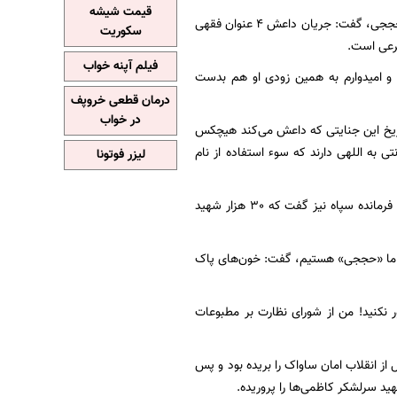
قیمت شیشه
امام جمعه موقت تهران در بخش دیگری از تحلیل‌های خود درباره شهادت شهید مدافع حرم محسن حججی، گفت: جریان داعش 4 عنوان فقهی
سکوریت
شرعی است.
فیلم آپنه خواب
و امیدوارم به همین زودی او هم بدست
درمان قطعی خروپف
در خواب
 تاریخ این جنایتی که داعش می‌کند هیچکس
ی به اللهی دارند که سوء استفاده از نام
لیزر فوتونا
وی با نامسلمان خطاب قرار دادن داعشی‌ها اظهار داشت: خون شهید «کوثر» است و سردار جعفری فرمانده سپاه نیز گفت که 30 هزار شهید
ه ما «حججی» هستیم،‌ گفت: خون‌های پاک
 نکنید! من از شورای نظارت بر مطبوعات
ز انقلاب امان ساواک را بریده بود و پس
د سرلشکر کاظمی‌ها را پروریده.