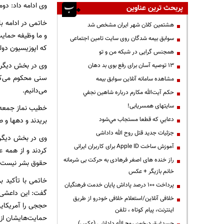
وی ادامه داد: دو
پربحث ترین عناوین
خاتمی در ادامه ب
هشتمین کلان شهر ایران مشخص شد
و ما وظیفه حمایت 
سوابق بیمه شدگان روی سایت تامین اجتماعی
که اپوزیسیون دول
همجنس گرایی در شبکه من و تو
وی در بخش دیگری 
13 توصیه آسان برای رفع بوی بد دهان
سنی محکوم می‌کن
مشاهده سامانه آنلاين سوابق بیمه
می‌دانیم.
حكم آيت‌الله مكارم درباره شاهين نجفي
سایتهای همسریابی!
دعايي كه قطعا مستجاب مي‌شود
بریدند و دهها و صد
جزئیات جدید قتل روح الله داداشی
وی در بخش دیگری 
آموزش ساخت Apple ID برای کاربران ایرانی
کردند و از همه ع
راز خنده های اصغر فرهادی به حرکت بی شرمانه
حقوق بشر نیست 
خانم بازیگر + عکس
خاتمی با تأکید ب
پرداخت ۱۰۰ درصد پاداش پایان خدمت فرهنگیان
گفت: این داعشی ک
خلافی آنلاین/استعلام خلافی خودرو از طریق
حججی را آمریکایی‌
اینترنت، پیام کوتاه ، تلفن
حمایت‌هایشان از ا
جسدغرق درخون روح الله داداشی (عکس)