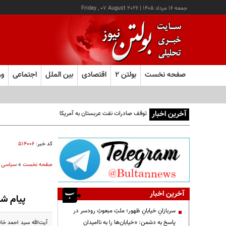
جمعه ۱۶ مرداد ۱۴۰۵
|
Friday , 07 August 2026
صفحه نخست
بولتن ۲
اقتصادی
بین الملل
اجتماعی
ور
آخرین اخبار
توقف صادرات نفت عربستان به آمریکا
کد خبر:
۵۱۴۰۰۶
صفحه نخست
»
سیاسی
آخرین اخبار
پیام ش
سربازانِ خیابانِ ظهور؛ ملتِ مبعوثِ رودسر در
پاسخ به دشمن: «خیابان‌ها را به ناامیدان
آیت‌الله سید احمد خا