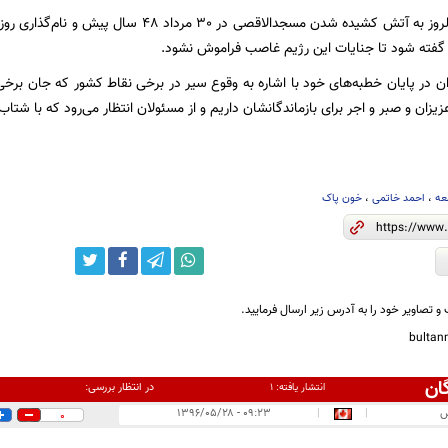
وی با یادآوری سالروز به آتش‌ کشیده شدن مسجدالاقصی
گفته شود تا جنایات این رژیم غاصب فراموش نشود.
در پایان خطبه‌های خود با اشاره به وقوع سیر در برخی نقاط کشور که جان برخی 
یزان و صبر و اجر برای بازماندگانشان داریم و از مسئولان انتظار می‌رود که با ش
عه
،
احمد خاتمی
،
خون پاک
و تصاویر خود را به آدرس زیر ارسال فرمایید.
bulta
ان
در انتظار بررسی:
انتشار یافته:
۱
س
|
|
۰۹:۲۳ - ۱۳۹۶/۰۵/۲۸
0