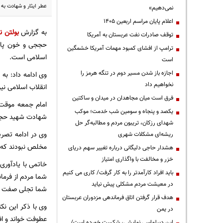
عطر ایثار و شهادت ب
نمی‌دهیم»
اعلام پایان مراسم اربعین ۱۴۰۵
به گزارش
بولتن ن
توقف صادرات نفت عربستان به آمریکا
حججی و خون پاک 
ترامپ از افشای کمبود مهمات آمریکا خشمگین
اسلامی است.
است
اجازه باز شدن مسیر دوم در تنگه هرمز را
وی ادامه داد: به
نخواهیم داد
انقلاب اسلامی نیز
فرق است میان مجاهدان در میدان و ساکتین
یکصد و پنجاه و سومین شب خدمت؛ موکب
شهادت شهید حججی ا
شهدای رزکان، تریبون مردم و مطالبه‌گر حل
وی در ادامه تصری
ریشه‌ای مشکلات شهری
مخلص نبودند که ه
هشدار حاجی دلیگانی درباره تغییر سهم دریای
خزر و مخالفت با واگذاری امتیاز
خاتمی با یادآوری
باید افراد کارآمدتر را به کار گرفت/ کاری می کنیم
شما مردم از فرما
در معیشت مردم مشکلی پیش نیاید
شما تجلی صفت م
هدف قرار گرفتن اتاق‌ فرماندهی مزدوران عربستان
وی با ذکر این نک
در یمن
عطوفت خواند و اف
این دیپلماسی نمایشی، شکست خورده است/