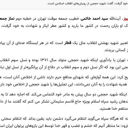
ه خود گرفت، گفت: شهید حججی از رویش‌های انقلاب اسلامی است.
یوز
، آیت‌الله
سید احمد خاتمی
خطیب جمعه موقت تهران در خطبه‌ دوم
نماز جمع
او باران رحمت در کشور ما بارید و کشور عطر ایثار و شهادت به خود گرفت،
 تعبیر شهید بهشتی انقلاب مثل یک
قطار
است که در هر ایستگاه عده‌ای از آن پیاد
 کسانی بریدند.
امام جمعه موقت تهران با یادآوری اینکه شهید حجج
ین بود که اگر نسل دوم و سوم انقلاب در دفاع از آن پرانگیزه‌تر از نسل اول نباش
ح کرد: این همه آوازه‌ای که شهدای مدافع حرم دارند ناشی از اخلاص آنان است، 
دیه شهادت را به آنان نمی‌دادند، این تجلیل‌ها را شهید حججی از اخلاص خود دارد
 اینکه شهید حججی دو سال پیش به مادر خود التماس می‌کند که اجازه دهد تا به ص
ندهان رشید سپاه اسلام بویژه حاج قاسم سلیمانی تشکر می کنم که گفتند ما از داع
نتغم خدا هستید.
ته که هرگاه سپاه می‌گوید انتقام می‌گیرد دشمن باید یقین بداند که انتقام سختی 
زود: ما منتظر آنیم که خشم و غضب و قهر خدا توسط این بازوهای پرتوان ایران اسلا