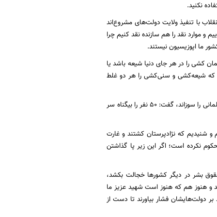
اده نکنید.
قلاب با تنفیذ ولایت دولت‌های مشروع‌اند
م و موارد نقد را هم سازنده نقد کنیم چرا
شور ما اپوزیسیون نیستند.
 ‌کشی را در هر جای دنیا شیعه باشد یا
 که شیعه‌کشی و سنی‌کشی را هر دو غلط
خطیب نماز جمعه با تأکید بر اینکه جنایاتی که در افغانستان علیه شیعیان صورت گرفت جگر هر مسلمانی را سوزاند، گفت: 50 نفر را بیگناه سر
 و شنیدیم که نژادپرستان کشتند و غارت
حکوم نکرده است؛ اگر این زیر پا گذاشتن
حقوق‌ بشر در دیگر کشورها خجالت بکشد،
د و هنوز هم که هنوز است شهید عزیز ما
 بر دولت‌هایشان فشار بیاورند تا دست از