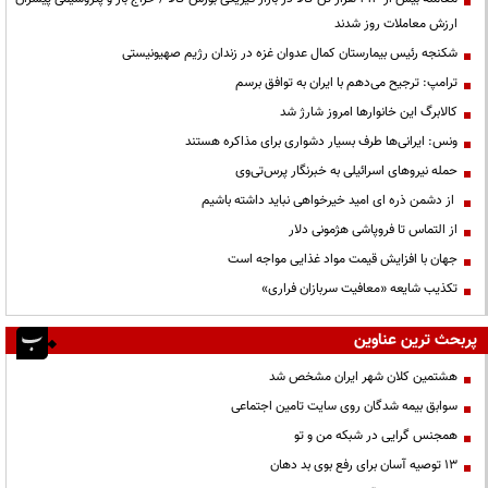
ارزش معاملات روز شدند
شکنجه رئیس بیمارستان کمال عدوان غزه در زندان رژیم صهیونیستی
ترامپ: ترجیح می‌دهم با ایران به توافق برسم
کالابرگ این خانوارها امروز شارژ شد
ونس: ایرانی‌ها طرف بسیار دشواری برای مذاکره هستند
حمله نیروهای اسرائیلی به خبرنگار پرس‌تی‌وی
از دشمن ذره ای امید خیرخواهی نباید داشته باشیم
از التماس تا فروپاشی هژمونی دلار
جهان با افزایش قیمت مواد غذایی مواجه است
تکذیب شایعه «معافیت سربازان فراری»
پربحث ترین عناوین
هشتمین کلان شهر ایران مشخص شد
سوابق بیمه شدگان روی سایت تامین اجتماعی
همجنس گرایی در شبکه من و تو
13 توصیه آسان برای رفع بوی بد دهان