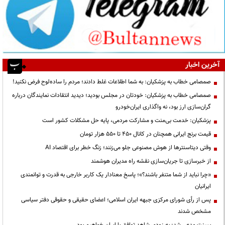
آخرین اخبار
صمصامی خطاب به پزشکیان: به شما اطلاعات غلط دادند؛ مردم را ساده‌لوح فرض نکنید!
صمصامی خطاب به پزشکیان: خودتان در مجلس بودید؛ دیدید انتقادات نمایندگان درباره
گران‌سازی ارز بود، نه واگذاری ایران‌خودرو
پزشکیان: خدمت بی‌منت و مشارکت مردمی، پایه حل مشکلات کشور است
قیمت‌ برنج ایرانی همچنان در کانال ۴۵۰ تا ۵۵۰ هزار تومان
وقتی دیتاسنترها از هوش مصنوعی جلو می‌زنند؛ زنگ خطر برای اقتصاد AI
از خبرسازی تا جریان‌سازی نقشه راه مدیران هوشمند
«چرا نباید از شما متنفر باشند؟»؛ پاسخ معنادار یک کاربر خارجی به قدرت و توانمندی
ایرانیان
پس از رأی شورای مرکزی جبهه ایران اسلامی؛ اعضای حقیقی و حقوقی دفتر سیاسی
مشخص شدند
بسنت مدعی شد: به زودی شاهد توافق با ایران خواهیم بود