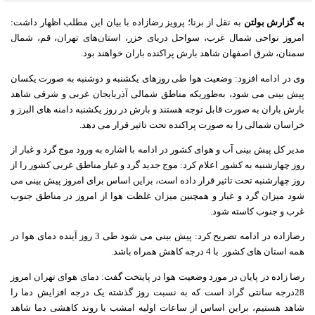
به گزارش بولتن
به نقل از برنا؛ پرویز رضازاده با بیان این مطلب اظهار داشت:
امروز نواحی شمال غرب، سواحل دریای خزر، استان‌های تهران، قم، شمال
سمنان، شرق اصفهان شاهد بارش پراکنده باران خواهند بود.
وی در ادامه افزود: وضعیت هوا طی روزهای یکشنبه و دوشنبه به صورت یکسان
پیش بینی می شود، به‌طوریکه مناطق شمالی آذربایجان غربی و شرقی شاهد
بارش باران به صورت قابل توجه هستند و بارش در روز یکشنبه دامنه های البرز و
خراسان شمالی را به صورت پراکنده تحت تاثیر قرار می دهد.
مدیر کل پیش بینی آب و هوای کشور در ادامه با اشاره به ورود موج گرد و غبار از
روز چهارشنبه به کشور اعلام کرد: موج جدید گرد و غبار مناطق غربی کشور را از
روز چهارشنبه تحت تاثیر قرار داده است، براین اساس برای امروز پیش بینی می
شود میزان گرد و غبار و همچنین میزان غلظت هوا از امروز در مناطق جنوب
غرب و جنوب کاسته شود.
رضازاده در ادامه تصریح کرد:‌ پیش بینی می شود طی 3 روز آینده دمای هوا در
همه استان های کشور با 4 درجه کاهش همراه باشد.
رضا زاده در پایان در مورد وضعیت هوا در پایتخت گفت: دمای هوای تهران امروز
28درجه سانتی گراد است که به نسبت روز گذشته یک درجه افزایش دما را
شاهد هستیم، براین اساس از ساعات اولیه امشب با روند کاهشی دما شاهد