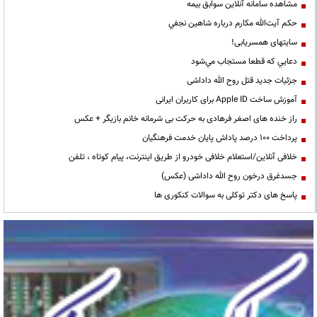
مشاهده سامانه آنلاين سوابق بیمه
حكم آيت‌الله مكارم درباره شاهين نجفي
سایتهای همسریابی!
دعايي كه قطعا مستجاب مي‌شود
جزئیات جدید قتل روح الله داداشی
آموزش ساخت Apple ID برای کاربران ایرانی
راز خنده های اصغر فرهادی به حرکت بی شرمانه خانم بازیگر + عکس
پرداخت ۱۰۰ درصد پاداش پایان خدمت فرهنگیان
خلافی آنلاین/استعلام خلافی خودرو از طریق اینترنت، پیام کوتاه ، تلفن
جسدغرق درخون روح الله داداشی (عکس)
پاسخ های دکتر توکلی به سوالات کنکوری ها