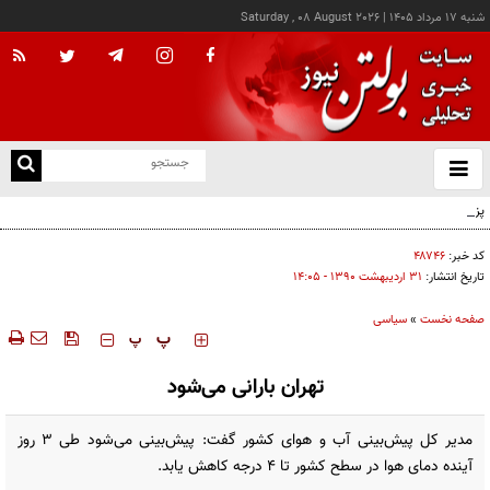
شنبه ۱۷ مرداد ۱۴۰۵
|
Saturday , 08 August 2026
از
و
ته
پزشکیان: خدمت بی‌منت و مشارکت مردمی، پایه حل مشکلات کشور است
ن
نو
کد خبر:
۴۸۷۴۶
تاریخ انتشار:
۳۱ ارديبهشت ۱۳۹۰ - ۱۴:۰۵
صفحه نخست
»
سیاسی
‍‍‍ پ
پ
تهران بارانی می‌شود
مدیر کل پیش‌بینی آب و هوای کشور گفت: پیش‌بینی می‌شود طی 3 روز
آینده دمای هوا در سطح کشور تا 4 درجه کاهش یابد.