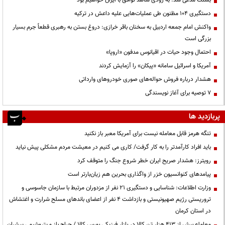
دستگیری ۱۰۴ مظنون طی عملیات‌هایی علیه داعش در ترکیه
واکنش امام جمعه اردبیل به سخنان باقر خرازی: دروغ بستن به رهبری قطعاً جرم بسیار
بزرگی است
احتمال وجود حیات در اقیانوس مدفون «اروپا»
آمریکا و اسرائیل سامانه «پیکان» را آزمایش کردند
هشدار درباره فروش حواله‌های صوری خودروهای وارداتی
۷ توصیه برای آغاز نویسندگی
پربازدید ها
تنگه هرمز قابل معامله نیست برای آمریکا معبر باز نکنید
باید افراد کارآمدتر را به کار گرفت/ کاری می کنیم در معیشت مردم مشکلی پیش نیاید
رویترز: هشدار صریح ایران خطر شروع جنگ را متوقف کرد
پیامدهای کنوانسیون خزر از واگذاری بحرین هم زیان‌بارتر است
وزارت اطلاعات: شناسایی و دستگیری ۲۱ نفر از مزدوران مرتبط با سازمان جاسوسی و
تروریستی رژیم صهیونیستی و بازداشت ۴ نفر از اعضای باندهای مسلح شرارت و اغتشاش
در استان کرمان
معامله بیش از ۴۱۳ هزار تن کالا در بازار فیزیکی بورس کالا / حراج باز و پتروشیمی پیشران