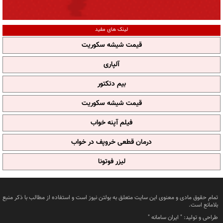
لینک های مفید
قیمت شیشه سکوریت
آلپاری
بیم دتکتور
قیمت شیشه سکوریت
فیلم آپنه خواب
درمان قطعی خروپف در خواب
لیزر فوتونا
تمام حقوق مادی و معنوی این سایت متعلق به بولتن نیوز است و استفاده از مطالب با ذکر منبع
بلامانع است.
طراحی و تولید: "
ایران سامانه
"