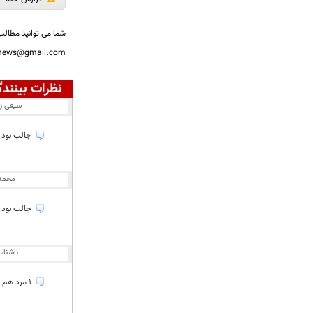
شما می توانید مطالب 
nnews@gmail.com
نظرات بینندگ
سیفی زا
جالب بود 
محمد
جالب بود 
ناشنا
1-مرد هم مردای قدیم 2-اگه مردها مثل سابق دنبال کنیز و برده هستن کور خوندن 3-از کدوم زنهای جدید حرف میزنید اونا که زن نیستن....