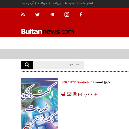
تماس با ما
|
درباره ما
|
پیوندها
|
خبرنامه
|
آب و هوا
تاریخ انتشار:
۳۱ ارديبهشت ۱۳۹۰ - ۱۱:۲۵
‍‍‍ پ
پ