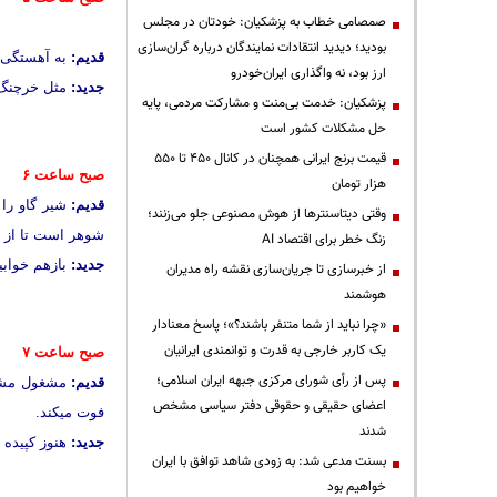
صمصامی خطاب به پزشکیان: خودتان در مجلس
بودید؛ دیدید انتقادات نمایندگان درباره گران‌سازی
قدیم:
به آهستگی از
ارز بود، نه واگذاری ایران‌خودرو
جدید:
مثل خرچنگ 
پزشکیان: خدمت بی‌منت و مشارکت مردمی، پایه
حل مشکلات کشور است
قیمت‌ برنج ایرانی همچنان در کانال ۴۵۰ تا ۵۵۰
صبح ساعت ۶
هزار تومان
قدیم:
شیر گاو را 
وقتی دیتاسنترها از هوش مصنوعی جلو می‌زنند؛
شوهر است تا از خ
زنگ خطر برای اقتصاد AI
جدید:
بازهم خواب
از خبرسازی تا جریان‌سازی نقشه راه مدیران
هوشمند
«چرا نباید از شما متنفر باشند؟»؛ پاسخ معنادار
یک کاربر خارجی به قدرت و توانمندی ایرانیان
صبح ساعت ۷
پس از رأی شورای مرکزی جبهه ایران اسلامی؛
قدیم:
مشغول مشای
اعضای حقیقی و حقوقی دفتر سیاسی مشخص
فوت میکند.
شدند
جدید:
هنوز کپیده
بسنت مدعی شد: به زودی شاهد توافق با ایران
خواهیم بود