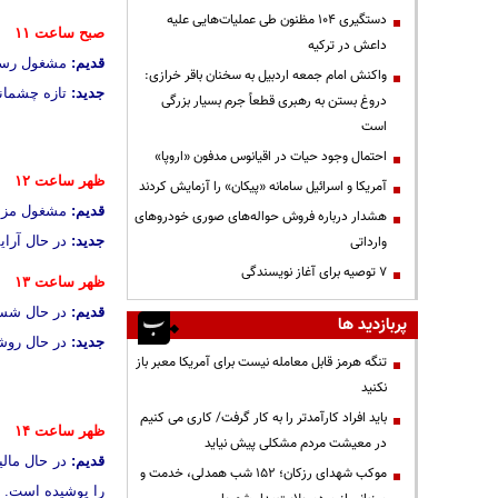
دستگیری ۱۰۴ مظنون طی عملیات‌هایی علیه
صبح ساعت ۱۱
داعش در ترکیه
قدیم:
مشغول رسیدگ
واکنش امام جمعه اردبیل به سخنان باقر خرازی:
جدید:
تازه چشمان
دروغ بستن به رهبری قطعاً جرم بسیار بزرگی
است
احتمال وجود حیات در اقیانوس مدفون «اروپا»
ظهر ساعت ۱۲
آمریکا و اسرائیل سامانه «پیکان» را آزمایش کردند
قدیم:
مشغول مزه 
هشدار درباره فروش حواله‌های صوری خودروهای
وارداتی
جدید:
در حال آرای
۷ توصیه برای آغاز نویسندگی
ظهر ساعت ۱۳
قدیم:
در حال شست
پربازدید ها
جدید:
در حال روش
تنگه هرمز قابل معامله نیست برای آمریکا معبر باز
نکنید
باید افراد کارآمدتر را به کار گرفت/ کاری می کنیم
ظهر ساعت ۱۴
در معیشت مردم مشکلی پیش نیاید
قدیم:
در حال مالی
موکب شهدای رزکان؛ ۱۵۲ شب همدلی، خدمت و
را پوشیده است.