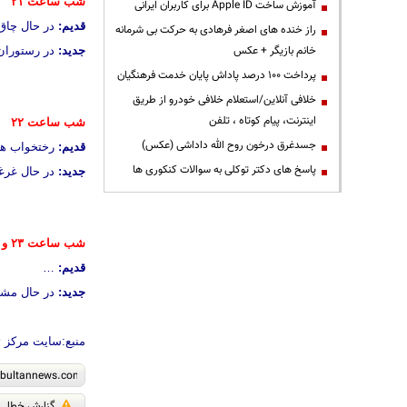
شب ساعت ۲۱
آموزش ساخت Apple ID برای کاربران ایرانی
قدیم:
در حال چاق 
راز خنده های اصغر فرهادی به حرکت بی شرمانه
خانم بازیگر + عکس
جدید:
در رستوران 
پرداخت ۱۰۰ درصد پاداش پایان خدمت فرهنگیان
خلافی آنلاین/استعلام خلافی خودرو از طریق
اینترنت، پیام کوتاه ، تلفن
شب ساعت ۲۲
جسدغرق درخون روح الله داداشی (عکس)
قدیم:
رختخواب ها 
پاسخ های دکتر توکلی به سوالات کنکوری ها
جدید:
در حال غرغ
شب ساعت ۲۳ و ۲۴
قدیم:
…
جدید:
در حال مشاهده TV هستند ایشون ، لطف
منبع:سایت مرکز 
گزارش خطا