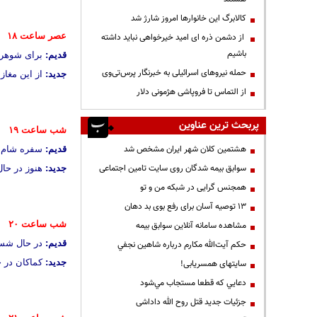
کالابرگ این خانوارها امروز شارژ شد
عصر ساعت ۱۸
از دشمن ذره ای امید خیرخواهی نباید داشته
باشیم
قدیم:
برای شوهر خ
حمله نیروهای اسرائیلی به خبرنگار پرس‌تی‌وی
جدید:
از این مغاز
از التماس تا فروپاشی هژمونی دلار
پربحث ترین عناوین
شب ساعت ۱۹
هشتمین کلان شهر ایران مشخص شد
قدیم:
سفره شام را
سوابق بیمه شدگان روی سایت تامین اجتماعی
جدید:
هنوز در حا
همجنس گرایی در شبکه من و تو
13 توصیه آسان برای رفع بوی بد دهان
شب ساعت ۲۰
مشاهده سامانه آنلاين سوابق بیمه
قدیم:
در حال شست
حكم آيت‌الله مكارم درباره شاهين نجفي
جدید:
کماکان در 
سایتهای همسریابی!
دعايي كه قطعا مستجاب مي‌شود
جزئیات جدید قتل روح الله داداشی