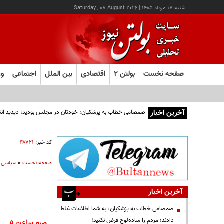
شنبه ۱۷ مرداد ۱۴۰۵
|
Saturday , 08 August 2026
صفحه نخست
بولتن ۲
اقتصادی
بین الملل
اجتماعی
ور
آخرین اخبار
صمصامی خطاب به پزشکیان: خودتان در مجلس بودید؛ دیدید انتقادا
کد خبر:
۴۸۷۲۱
صفحه نخست
»
سیاسی
آخرین اخبار
صمصامی خطاب به پزشکیان: به شما اطلاعات غلط
دادند؛ مردم را ساده‌لوح فرض نکنید!
صبح ساعت ۵