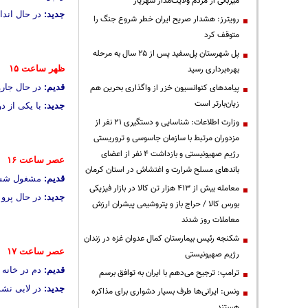
میزبانی از مردم ولایت‌مدار شهریار
جدید:
در حال انداخت
رویترز: هشدار صریح ایران خطر شروع جنگ را
متوقف کرد
پل شهرستان پل‌سفید پس از ۲۵ سال به مرحله
بهره‌برداری رسید
ظهر ساعت ۱۵
پیامدهای کنوانسیون خزر از واگذاری بحرین هم
قدیم:
در حال جارو
زیان‌بارتر است
جدید:
با یکی از د
وزارت اطلاعات: شناسایی و دستگیری ۲۱ نفر از
مزدوران مرتبط با سازمان جاسوسی و تروریستی
رژیم صهیونیستی و بازداشت ۴ نفر از اعضای
عصر ساعت ۱۶
باندهای مسلح شرارت و اغتشاش در استان کرمان
قدیم:
مشغول شستن
معامله بیش از ۴۱۳ هزار تن کالا در بازار فیزیکی
جدید:
در حال پرو 
بورس کالا / حراج باز و پتروشیمی پیشران ارزش
معاملات روز شدند
شکنجه رئیس بیمارستان کمال عدوان غزه در زندان
عصر ساعت ۱۷
رژیم صهیونیستی
قدیم:
دم در خانه ا
ترامپ: ترجیح می‌دهم با ایران به توافق برسم
جدید:
در لابی نشس
ونس: ایرانی‌ها طرف بسیار دشواری برای مذاکره
هستند