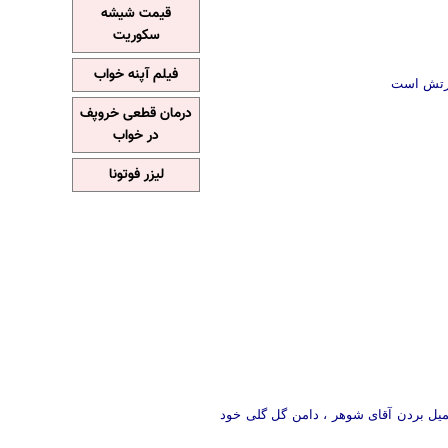
قیمت شیشه
سکوریت
فیلم آپنه خواب
صورتش است
درمان قطعی خروپف
در خواب
لیزر فوتونا
یل بردن آقای شوهر ، دامن گل گلی خود