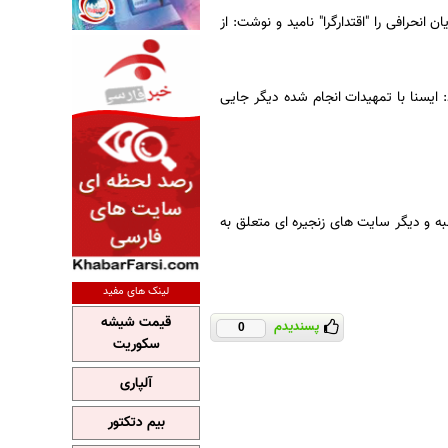
نحرافی را "اقتدارگرا" نامید و نوشت: از
 ایسنا با تمهیدات انجام شده دیگر جایی
ه و دیگر سایت های زنجیره ای متعلق به
لینک های مفید
قیمت شیشه
پسندیدم
0
سکوریت
آلپاری
بیم دتکتور