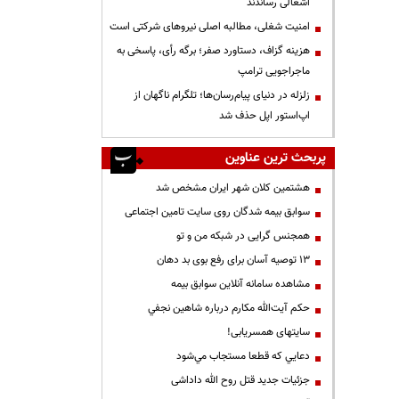
اشغالی رساندند
‌امنیت شغلی، مطالبه اصلی نیروهای شرکتی است
هزینه گزاف، دستاورد صفر؛ برگه رأی، پاسخی به
ماجراجویی ترامپ
زلزله در دنیای پیام‌رسان‌ها؛ تلگرام ناگهان از
اپ‌استور اپل حذف شد
پربحث ترین عناوین
هشتمین کلان شهر ایران مشخص شد
سوابق بیمه شدگان روی سایت تامین اجتماعی
همجنس گرایی در شبکه من و تو
13 توصیه آسان برای رفع بوی بد دهان
مشاهده سامانه آنلاين سوابق بیمه
حكم آيت‌الله مكارم درباره شاهين نجفي
سایتهای همسریابی!
دعايي كه قطعا مستجاب مي‌شود
جزئیات جدید قتل روح الله داداشی