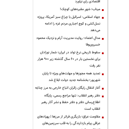
اقتصادی رأی نیاورد
میناب؛ شهرِ مقبره‌های کوچک!
جهاد اسلامی: اسرائیل با چراغ سبز آمریکا، پروژه
نسل‌کشی و کوچ اجباری مردم غزه را ادامه
می‌دهد
مدالِ اعتماد؛ روایت مدیریت آرام و نزدیک محمود
خسروی‌وفا
سقوط تاریخی نرخ تولد در ایران؛ شمار نوزادان
برای نخستین بار در ۶۰ سال گذشته زیر ۹۰۰ هزار
نفر رفت
تمدید همه مجوزها و مهلت‌های ویژه تا پایان
شهریور؛ بخشنامه جدید دولت ابلاغ شد
آغاز انتقال رایگان زائران اتباع خارجی به مرز چذابه
دفتر رهبر انقلاب: تنها مراجع رسمی، پایگاه
اطلاع‌رسانی دفتر و دفتر حفظ و نشر آثار رهبر
انقلاب است
مقاومت عراق؛ بازیگری فراتر از مرزها | پهپادهای
عراقی پیام بازدارندگی را به قلب سرزمین‌های