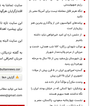
رژیم صهیونیستی
سایت تماشا به نق
اقتدارگرایان هرگو
تنگه هرمز قابل معامله نیست برای آمریکا معبر باز
نکنید
این سایت تازه تا
پیامدهای کنوانسیون خزر از واگذاری بحرین هم
زیان‌بارتر است
برای پیشبرد اهداف
از دشمن ذره ای امید خیرخواهی نباید داشته
باشیم
این سایت البته به
موکب شهدای رزکان؛ ۱۵۲ شب همدلی، خدمت و
میزبانی از مردم ولایت‌مدار شهریار
به گفته نزدیکان 
جریان انحرافی اس
پل شهرستان پل‌سفید پس از ۲۵ سال به مرحله
بهره‌برداری رسید
گستره امپراتوری ایران در ۵ قرن پیش از میلاد؛
تصویری از ایران ۲۵ قرن پیش
گزارش خطا
وحدت مکرّراً و مؤکّداً تذکر داده شد
پزشکیان: تنها کسانی که در خیابان بودند ایران را
شما می توانید مطالب 
نگه نداشتند همه سهیم هستند
nnews@gmail.com
نشست چهارجانبه سعودی، پاکستان، مصر و
ترکیه با تاکید بر کنترل تنش‌ها