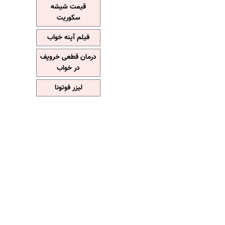
قیمت شیشه
سکوریت
فیلم آپنه خواب
درمان قطعی خروپف
در خواب
لیزر فوتونا