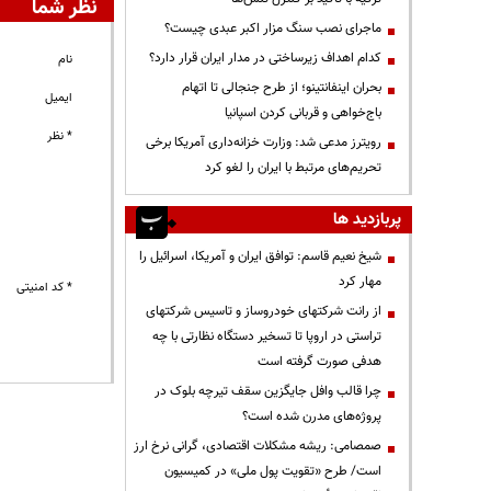
نظر شما
ماجرای نصب سنگ مزار اکبر عبدی چیست؟
کدام اهداف زیرساختی در مدار ایران قرار دارد؟
نام
بحران اینفانتینو؛ از طرح جنجالی تا اتهام
ایمیل
باج‌خواهی و قربانی کردن اسپانیا
* نظر
رویترز مدعی شد: وزارت خزانه‌داری آمریکا برخی
تحریم‌های مرتبط با ایران را لغو کرد
پربازدید ها
شیخ نعیم قاسم: توافق ایران و آمریکا، اسرائیل را
مهار کرد
* کد امنیتی
از رانت‌ شرکتهای خودروساز و تاسیس شرکتهای
تراستی در اروپا تا تسخیر دستگاه نظارتی با چه
هدفی صورت گرفته است
چرا قالب وافل جایگزین سقف تیرچه بلوک در
پروژه‌های مدرن شده است؟
صمصامی: ریشه مشکلات اقتصادی، گرانی نرخ ارز
است/ طرح «تقویت پول ملی» در کمیسیون