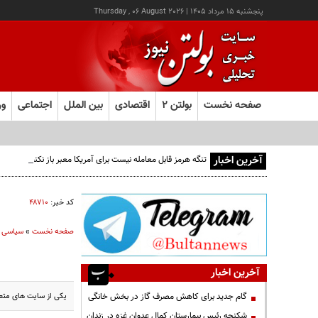
پنجشنبه ۱۵ مرداد ۱۴۰۵
|
Thursday , 06 August 2026
صفحه نخست
بولتن ۲
اقتصادی
بین الملل
اجتماعی
ور
آخرین اخبار
تنگه هرمز قابل معامله نیست برای آمریکا معبر باز نکنید
کد خبر:
۴۸۷۱۰
صفحه نخست
»
سیاسی
آخرین اخبار
يکی از سایت های متعلق
گام جدید برای کاهش مصرف گاز در بخش خانگی
شکنجه رئیس بیمارستان کمال عدوان غزه در زندان