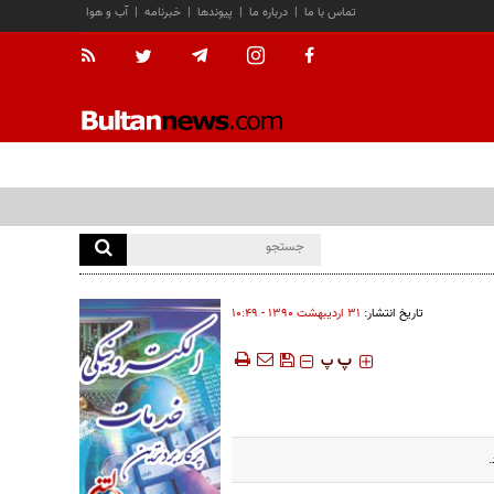
تماس با ما
|
درباره ما
|
پیوندها
|
خبرنامه
|
آب و هوا
تاریخ انتشار:
۳۱ ارديبهشت ۱۳۹۰ - ۱۰:۴۹
‍‍‍ پ
پ
.