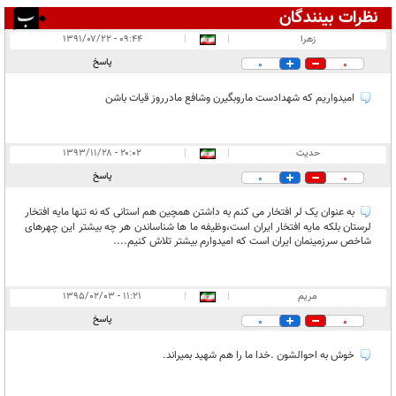
نظرات بینندگان
انتشار یافته:
۳
زهرا
|
|
۰۹:۴۴ - ۱۳۹۱/۰۷/۲۲
در انتظار بررسی:
۱
پاسخ
0
0
غیر قابل انتشار:
۲
امیدواریم که شهدادست ماروبگیرن وشافع مادرروز قیات باشن
حدیث
|
|
۲۰:۰۲ - ۱۳۹۳/۱۱/۲۸
پاسخ
0
0
به عنوان یک لر افتخار می کنم به داشتن همچین هم استانی که نه تنها مایه افتخار
لرستان بلکه مایه افتخار ایران است،وظیفه ما ها شناساندن هر چه بیشتر این چهرهای
شاخص سرزمینمان ایران است که امیدوارم بیشتر تلاش کنیم....
مریم
|
|
۱۱:۲۱ - ۱۳۹۵/۰۲/۰۳
پاسخ
0
0
خوش به احوالشون .خدا ما را هم شهید بمیراند.