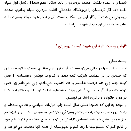
شهدا را بر عهده داشت. محمد بروجردي را بايد استاد اعظم سرداران نسل اول سپاه
لقب داد. اگر كردستان را پرورشگاه مقدماتي اغلب سرداران سپاه بدانيم، محمد
بروجردي بي شك آموزگار اول اين مكتب است. آن چه خواهيد خواند وصيت نامه
هاي بجامانده از آن سردار شهيد سپاه است.
*اولين وصيت نامه اول شهيد "محمد بروجردي ":
بسمه تعالي
اين وصيتنامه را در حالي مي‌نويسم كه فردايش عازم سنندج هستم با توجه به اين
كه چندين بار در عمليات شركت كرده بودم و ضرورت نوشتن وصيتنامه را حس
كرده بودم ولي هم فرصت نداشتم و هم اهميت نمي‌دادم، ولي نمي‌دانم چرا حس
كردم كه صرفا اگر ننويسم، گناهي مرتكب شده‌ام، لذا بدينوسيله وصيتنامه خود را
در مورد خانواده و برادران آشنا مي‌نويسم.
با توجه به اين كه حدودا شش سال است وارد مبارزات سياسي و نظامي شده‌ام و
به همين خاطر نسبت به خانواده‌ام رسيدگي نكرده‌ام، بخصوص - همسر و فرزندانم
و از همين وضع هميشه احساس ناراحتي مي‌كردم و هيچ وقت هم نتوانستم خود
را قانع كنم كه مسئوليت‌ را رها كنم و بدينوسيله از همه آنها معذرت مي‌خواهم و