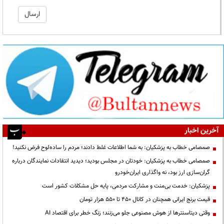
آخرین اخبار
صمصامی خطاب به پزشکیان: به شما اطلاعات غلط دادند؛ مردم را ساده‌لوح فرض نکنید!
صمصامی خطاب به پزشکیان: خودتان در مجلس بودید؛ دیدید انتقادات نمایندگان درباره
گران‌سازی ارز بود، نه واگذاری ایران‌خودرو
پزشکیان: خدمت بی‌منت و مشارکت مردمی، پایه حل مشکلات کشور است
قیمت‌ برنج ایرانی همچنان در کانال ۴۵۰ تا ۵۵۰ هزار تومان
وقتی دیتاسنترها از هوش مصنوعی جلو می‌زنند؛ زنگ خطر برای اقتصاد AI