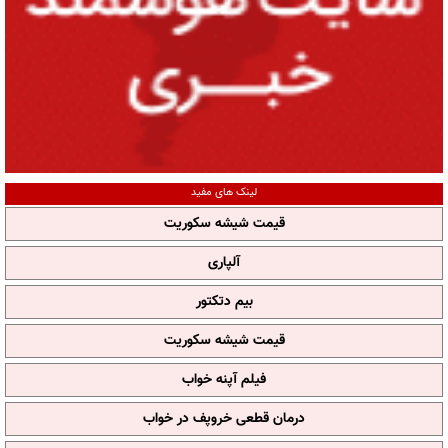
لینک های مفید
قیمت شیشه سکوریت
آلپاری
بیم دتکتور
قیمت شیشه سکوریت
فیلم آپنه خواب
درمان قطعی خروپف در خواب