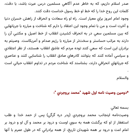
صدر اسلام داريم، كه به خاطر عدم آگاهي مسلمين درس عبرت باشد، با دقت،
كلمات اين روح خدا را كه خط او خط رسول خداست دقت كنند.
وجود امام امروز براي معيار است. راه او راه سعادت و انحراف از راهش خسران دنيا
و آخرت است و من با تمام وجود اين اعتقاد را دارم كه شناخت و مبارزه با جريانهايي
كه بين مسلمين سعي در به انحراف كشيدن انقلاب از خط اصيل و مكتبي آن را
دارند به مراتب حساستر و سخت‌تر از مبارزه با رژيم صدام و آمريكاست. وصيتم به
برادران اين است كه سعي كنند توده مردم كه عاشق انقلاب هستند، از نظر اعتقادي
و سياسي آماده كنند كه بتوانند كادرهاي صادق انقلاب را شناسايي كنند و عناصري
كه جريانهاي انحرافي دارند، بشناسند كه شناخت مردم در تداوم انقلاب حياتي است
.
والسلام
*دومين وصيت نامه اول شهيد "محمد بروجردي ":
بسمه تعالي
وصيت‌نامه اينجانب محمد بروجردي (پدر دره گرگي) پس از حمد خدا و طلب
استغفار از او كه برگشت همه به سوي اوست و درود بر محمد و آل او و درود بر
امام امت و درود بر همه شهيدان تاريخ، از همه برادراني كه در طول عمرم با آنها