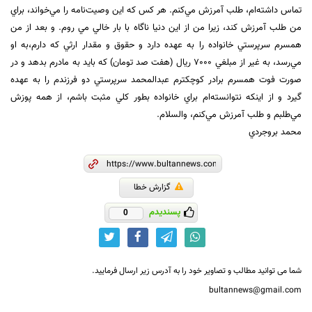
تماس داشته‌ام، طلب آمرزش مي‌كنم. هر كس كه اين وصيت‌نامه را مي‌خواند، براي
من طلب آمرزش كند، زيرا من از اين دنيا ناگاه با بار خالي مي روم. و بعد از من
همسرم سرپرستي خانواده را به عهده دارد و حقوق و مقدار ارثي كه دارم،‌به او
مي‌رسد، به غير از مبلغي 7000 ريال (هفت صد تومان) كه بايد به مادرم بدهد و در
صورت فوت همسرم برادر كوچكترم عبدالمحمد سرپرستي دو فرزندم را به عهده
گيرد و از اينكه نتوانسته‌ام براي خانواده بطور كلي مثبت باشم، از همه پوزش
مي‌طلبم و طلب آمرزش مي‌كنم، والسلام.
محمد بروجردي
گزارش خطا
پسندیدم
0
شما می توانید مطالب و تصاویر خود را به آدرس زیر ارسال فرمایید.
bultannews@gmail.com