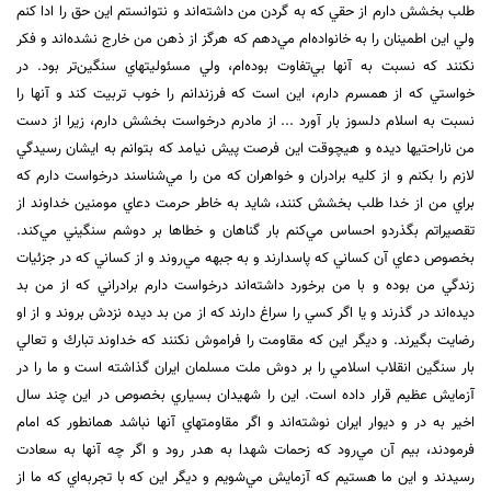
طلب بخشش دارم از حقي كه به گردن من داشته‌اند و نتوانستم اين حق را ادا كنم
ولي اين اطمينان را به خانواده‌ام مي‌دهم كه هرگز از ذهن من خارج نشده‌اند و فكر
نكنند كه نسبت به آنها بي‌تفاوت بوده‌ام، ولي مسئوليتهاي سنگين‌تر بود. در
خواستي كه از همسرم دارم، اين است كه فرزندانم را خوب تربيت كند و آنها را
نسبت به اسلام دلسوز بار آورد ... از مادرم درخواست بخشش دارم، زيرا از دست
من ناراحتيها ديده و هيچوقت اين فرصت پيش نيامد كه بتوانم به ايشان رسيدگي
لازم را بكنم و از كليه برادران و خواهران كه من را مي‌شناسند درخواست دارم كه
براي من از خدا طلب بخشش كنند، شايد به خاطر حرمت دعاي مومنين خداوند از
تقصيراتم بگذردو احساس مي‌كنم بار گناهان و خطاها بر دوشم سنگيني مي‌كند.
بخصوص دعاي آن كساني كه پاسدارند و به جبهه مي‌روند و از كساني كه در جزئيات
زندگي من بوده و با من برخورد داشته‌اند درخواست دارم برادراني كه از من بد
ديده‌اند در گذرند و يا اگر كسي را سراغ دارند كه از من بد ديده نزدش بروند و از او
رضايت بگيرند. و ديگر اين كه مقاومت را فراموش نكنند كه خداوند تبارك و تعالي
بار سنگين انقلاب اسلامي را بر دوش ملت مسلمان ايران گذاشته است و ما را در
آزمايش عظيم قرار داده است. اين را شهيدان بسياري بخصوص در اين چند سال
اخير به در و ديوار ايران نوشته‌اند و اگر مقاومتهاي آنها نباشد همانطور كه امام
فرمودند، بيم آن مي‌رود كه زحمات شهدا به هدر رود و اگر چه آنها به سعادت
رسيدند و اين ما هستيم كه آزمايش مي‌شويم و ديگر اين كه با تجربه‌اي كه ما از