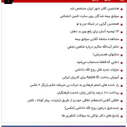
هشتمین کلان شهر ایران مشخص شد
سوابق بیمه شدگان روی سایت تامین اجتماعی
همجنس گرایی در شبکه من و تو
13 توصیه آسان برای رفع بوی بد دهان
مشاهده سامانه آنلاين سوابق بیمه
حكم آيت‌الله مكارم درباره شاهين نجفي
سایتهای همسریابی!
دعايي كه قطعا مستجاب مي‌شود
جزئیات جدید قتل روح الله داداشی
آموزش ساخت Apple ID برای کاربران ایرانی
راز خنده های اصغر فرهادی به حرکت بی شرمانه خانم بازیگر + عکس
پرداخت ۱۰۰ درصد پاداش پایان خدمت فرهنگیان
خلافی آنلاین/استعلام خلافی خودرو از طریق اینترنت، پیام کوتاه ، تلفن
جسدغرق درخون روح الله داداشی (عکس)
پاسخ های دکتر توکلی به سوالات کنکوری ها