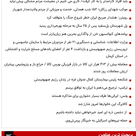
باید افراد کارآمدتر را به کار گرفت/ کاری می کنیم در معیشت مردم مشکلی پیش نیاید
موکب شهدای رزکان؛ ۱۵۲ شب همدلی، خدمت و میزبانی از مردم ولایت‌مدار شهریار
رویترز: هشدار صریح ایران خطر شروع جنگ را متوقف کرد
پل شهرستان پل‌سفید پس از ۲۵ سال به مرحله بهره‌برداری رسید
پیامدهای کنوانسیون خزر از واگذاری بحرین هم زیان‌بارتر است
وزارت اطلاعات: شناسایی و دستگیری ۲۱ نفر از مزدوران مرتبط با سازمان جاسوسی و
تروریستی رژیم صهیونیستی و بازداشت ۴ نفر از اعضای باندهای مسلح شرارت و اغتشاش
در استان کرمان
معامله بیش از ۴۱۳ هزار تن کالا در بازار فیزیکی بورس کالا / حراج باز و پتروشیمی پیشران
ارزش معاملات روز شدند
شکنجه رئیس بیمارستان کمال عدوان غزه در زندان رژیم صهیونیستی
ترامپ: ترجیح می‌دهم با ایران به توافق برسم
ونس: ایرانی‌ها طرف بسیار دشواری برای مذاکره هستند
کالابرگ این خانوارها امروز شارژ شد
از دشمن ذره ای امید خیرخواهی نباید داشته باشیم
حمله نیروهای اسرائیلی به خبرنگار پرس‌تی‌وی
پربحث ترین عناوین