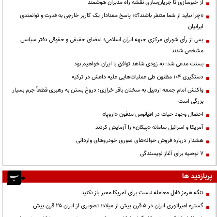
از خبرسازی تا جریان‌سازی نقشه راه مدیران هوشمند
«چرا نباید از شما متنفر باشند؟»؛ پاسخ معنادار یک کاربر خارجی به قدرت و توانمندی
ایرانیان
پس از رأی شورای مرکزی جبهه ایران اسلامی؛ اعضای حقیقی و حقوقی دفتر سیاسی
مشخص شدند
بسنت مدعی شد: به زودی شاهد توافق با ایران خواهیم بود
دستگیری ۱۰۴ مظنون طی عملیات‌هایی علیه داعش در ترکیه
واکنش امام جمعه اردبیل به سخنان باقر خرازی: دروغ بستن به رهبری قطعاً جرم بسیار
بزرگی است
احتمال وجود حیات در اقیانوس مدفون «اروپا»
آمریکا و اسرائیل سامانه «پیکان» را آزمایش کردند
هشدار درباره فروش حواله‌های صوری خودروهای وارداتی
۷ توصیه برای آغاز نویسندگی
پربازدید ها
تنگه هرمز قابل معامله نیست برای آمریکا معبر باز نکنید
گستره امپراتوری ایران در ۵ قرن پیش از میلاد؛ تصویری از ایران ۲۵ قرن پیش