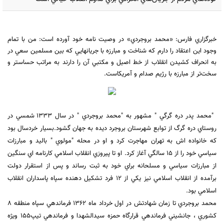
خبرگزاري فارس: «محمد بروجردي» در وصيت نامه خود آورده است: من با تمام
وجود اين اعتقاد را دارم كه شناخت و مبارزه با جريانهايي كه بين مسلمين سعي در
به انحراف كشيدن انقلاب از خط اصيل و مكتبي آن را دارند به مراتب حساستر و
سخت‌تر از مبارزه با رژيم صدام و آمريكاست.
"محمد پدر دره گرگي " مشهور به "محمد بروجردي " در سال 1333 شمسي در
روستاي دره گرگ از توابع شهرستان بروجرد ديده به جهان گشود.بسيار خردسال بود
كه خانواده اش به تهران مهاجرت كرد و او در محله "مولوي " باليد و مبارزات
سياسي خود را از 15 سالگي آغاز كرد. او تا پيروزي انقلاب اسلامي كارنامه اي سنگين
از مبارزات سياسي و مسلحانه براي خود به ثبت رساند و پس از استقرار دولت
برآمده از انقلاب اسلامي نيز يكي از 12 فرد تشكيل دهنده سپاه پاسداران انقلاب
اسلامي بود.
محمد بروجردي تا زمان شهادتش در اول خرداد ماه 1362 فرماندهي سپاه منطقه 8
كشوري ، جانشيني فرماندهي قرارگاه حمزه سيدالشهدا و فرماندهي تيپ155 ويژه