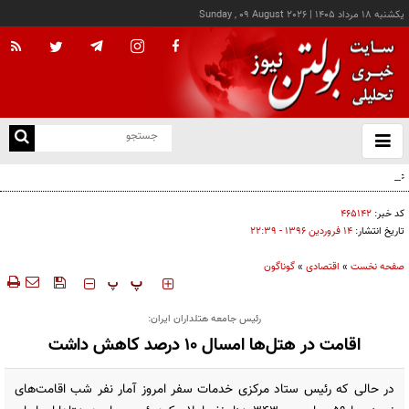
يکشنبه ۱۸ مرداد ۱۴۰۵
|
Sunday , 09 August 2026
از
و
ته
عامل افزایش قبوض آب و برق برخی مشترکان چه بود؟
ن
نو
کد خبر:
۴۶۵۱۴۲
تاریخ انتشار:
۱۴ فروردين ۱۳۹۶ - ۲۲:۳۹
صفحه نخست
»
اقتصادی
»
گوناگون
‍‍‍ پ
پ
رئیس جامعه هتلداران ایران:
اقامت در هتل‌ها امسال ۱۰ درصد کاهش داشت
در حالی که رئیس ستاد مرکزی خدمات سفر امروز آمار نفر شب اقامت‌های