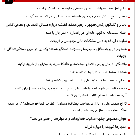
عالم اهل سنت مهاباد : اربعین حسینی جلوه وحدت اسلامی است
یحیی سریع: ارتش یمن مزدوران وابسته به عربستان را در تعز هدف گرفت
دیدار و گفتگوی رئیس‌جمهور با رهبر معظم انقلاب درباره مسائل اقتصادی و نظامی کشور
حمله مسلحانه به قهوه‌خانه‌ای در زاهدان؛ ۲ نفر جان باختند
نماینده ای که به دلیل مشکلات مالی موبایلش را فروخت
۵ متهم در پرونده قتل حمیدرضا رجب‌زاده دستگیر شدند/ یک زن در میان دستگیرشدگان +
جزئیات
واشنگتن درحال بررسی انتقال موشک‌های «آتاکامس» به اوکراین از طریق ترکیه
هشدار صنعا به عربستان: وقت تلف نکنید
اعدام بد است اما قلب تپنده‌ای را از سینه بیرون کشیدن نه!
به همه ثابت می‌شود که دیپلماسی با رژیم پست سعودی بی‌فایده است| برای تنبیه
آل‌سعود باید با اقدام نظامی تحقیرشان کنیم
تاراج هویت ملی در بازار بی‌صاحب پوشاک؛ مسئولان نظارت کجا خوابیده‌اند؟ / زیر سایه
جنگ، جامعه در حال بی‌حیا شدن است
هوش مصنوعی چگونه عملیات فضاپیماها و ماهواره‌ها را تغییر می‌دهد؟
انفجارها کی‌یف را دوباره لرزاند
وقوع انفجار در تاسیسات گازی شهر جبیل عربستان