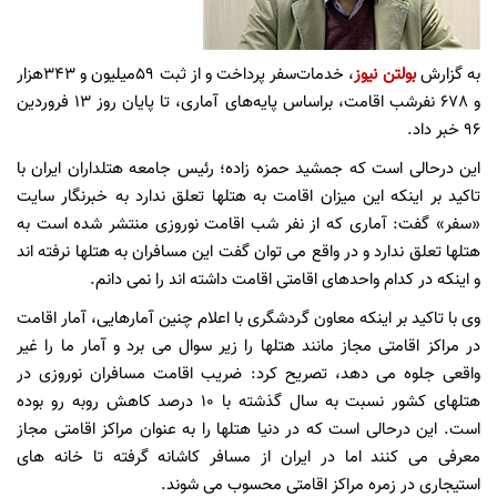
به گزارش
بولتن نیوز
، خدمات‌سفر پرداخت و از ثبت 59میلیون و 343هزار
و 678 نفرشب اقامت، براساس پایه‌های آماری، تا پایان روز 13 فروردین
96 خبر داد.
این درحالی است که جمشید حمزه زاده؛ رئیس جامعه هتلداران ایران با
تاکید بر اینکه این میزان اقامت به هتلها تعلق ندارد به خبرنگار سایت
«سفر» گفت: آماری که از نفر شب اقامت نوروزی منتشر شده است به
هتلها تعلق ندارد و در واقع می توان گفت این مسافران به هتلها نرفته اند
و اینکه در کدام واحدهای اقامتی اقامت داشته اند را نمی دانم.
وی با تاکید بر اینکه معاون گردشگری با اعلام چنین آمارهایی، آمار اقامت
در مراکز اقامتی مجاز مانند هتلها را زیر سوال می برد و آمار ما را غیر
واقعی جلوه می دهد، تصریح کرد: ضریب اقامت مسافران نوروزی در
هتلهای کشور نسبت به سال گذشته با 10 درصد کاهش روبه رو بوده
است. این درحالی است که در دنیا هتلها را به عنوان مراکز اقامتی مجاز
معرفی می کنند اما در ایران از مسافر کاشانه گرفته تا خانه های
استیجاری در زمره مراکز اقامتی محسوب می شوند.