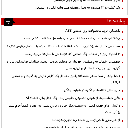
یک کشته و ۱۲ مسموم به دنبال مصرف مشروبات الکلی در نیشابور
پربازدید ها
راهنمای خرید محصولات برق صنعتی ABB
پزشکیان: خدمت بی‌منت و مشارکت مردمی، پایه حل مشکلات کشور است
صمصامی خطاب به پزشکیان: به شما اطلاعات غلط دادند؛ مردم را ساده‌لوح فرض نکنید!
3 اشتباه رایج در انتخاب رنگ صنعتی که هزینه‌اش را سال‌ها می‌پردازید...
صمصامی خطاب به پزشکیان: خودتان در مجلس بودید؛ دیدید انتقادات نمایندگان درباره
گران‌سازی ارز بود، نه واگذاری ایران‌خودرو
«چرا نباید از شما متنفر باشند؟»؛ پاسخ معنادار یک کاربر خارجی به قدرت و توانمندی
ایرانیان
جای خالی «اقتصاد جنگی» در شرایط جنگی
وقتی دیتاسنترها از هوش مصنوعی جلو می‌زنند؛ زنگ خطر برای اقتصاد AI
واکنش امام جمعه اردبیل به سخنان باقر خرازی: دروغ بستن به رهبری قطعاً جرم بسیار
بزرگی است
از خبرسازی تا جریان‌سازی نقشه راه مدیران هوشمند
بسنت مدعی شد: به زودی شاهد توافق با ایران خواهیم بود