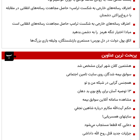
اعتراف رسانه‌های خارجی به شکست ترامپ؛ حاصل مجاهدت رسانه‌های انقلابی در مقابله
با دروغ‌پراکنی دشمنان
اعتراف رسانه‌های خارجی به شکست ترامپ حاصل مجاهدت رسانه‌های انقلابی است
مبادا اختیار تنگه هرمز را به دشمن بدهید
اتاق پول دولت در دل بورس؛ مستمری بازنشستگان، وثیقه بازی بزرگ‌ها
پربحث ترین عناوین
هشتمین کلان شهر ایران مشخص شد
سوابق بیمه شدگان روی سایت تامین اجتماعی
همجنس گرایی در شبکه من و تو
13 توصیه آسان برای رفع بوی بد دهان
مشاهده سامانه آنلاين سوابق بیمه
حكم آيت‌الله مكارم درباره شاهين نجفي
سایتهای همسریابی!
دعايي كه قطعا مستجاب مي‌شود
جزئیات جدید قتل روح الله داداشی