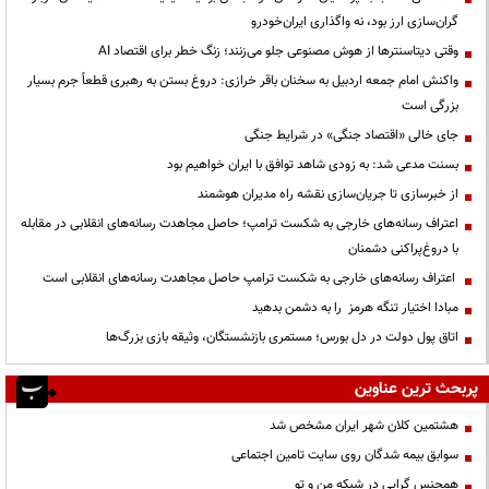
گران‌سازی ارز بود، نه واگذاری ایران‌خودرو
وقتی دیتاسنترها از هوش مصنوعی جلو می‌زنند؛ زنگ خطر برای اقتصاد AI
واکنش امام جمعه اردبیل به سخنان باقر خرازی: دروغ بستن به رهبری قطعاً جرم بسیار
بزرگی است
جای خالی «اقتصاد جنگی» در شرایط جنگی
بسنت مدعی شد: به زودی شاهد توافق با ایران خواهیم بود
از خبرسازی تا جریان‌سازی نقشه راه مدیران هوشمند
اعتراف رسانه‌های خارجی به شکست ترامپ؛ حاصل مجاهدت رسانه‌های انقلابی در مقابله
با دروغ‌پراکنی دشمنان
اعتراف رسانه‌های خارجی به شکست ترامپ حاصل مجاهدت رسانه‌های انقلابی است
مبادا اختیار تنگه هرمز را به دشمن بدهید
اتاق پول دولت در دل بورس؛ مستمری بازنشستگان، وثیقه بازی بزرگ‌ها
پربحث ترین عناوین
هشتمین کلان شهر ایران مشخص شد
سوابق بیمه شدگان روی سایت تامین اجتماعی
همجنس گرایی در شبکه من و تو