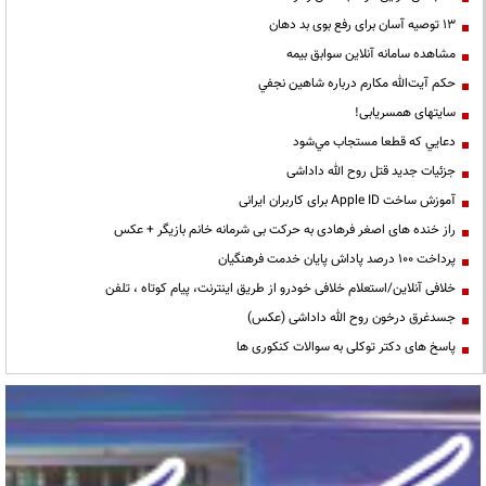
13 توصیه آسان برای رفع بوی بد دهان
مشاهده سامانه آنلاين سوابق بیمه
حكم آيت‌الله مكارم درباره شاهين نجفي
سایتهای همسریابی!
دعايي كه قطعا مستجاب مي‌شود
جزئیات جدید قتل روح الله داداشی
آموزش ساخت Apple ID برای کاربران ایرانی
راز خنده های اصغر فرهادی به حرکت بی شرمانه خانم بازیگر + عکس
پرداخت ۱۰۰ درصد پاداش پایان خدمت فرهنگیان
خلافی آنلاین/استعلام خلافی خودرو از طریق اینترنت، پیام کوتاه ، تلفن
جسدغرق درخون روح الله داداشی (عکس)
پاسخ های دکتر توکلی به سوالات کنکوری ها