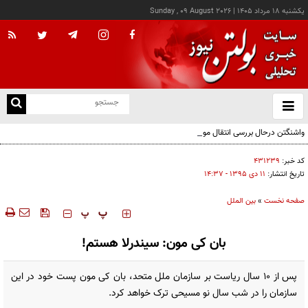
يکشنبه ۱۸ مرداد ۱۴۰۵
|
Sunday , 09 August 2026
از
و
ته
واشنگتن درحال بررسی انتقال موشک‌های «آتاکامس» به اوکراین از طریق ترکیه
ن
نو
کد خبر:
۴۳۱۲۳۹
تاریخ انتشار:
۱۱ دی ۱۳۹۵ - ۱۴:۳۷
صفحه نخست
»
بین الملل
‍‍‍ پ
پ
بان کی مون: سیندرلا هستم!
پس از 10 سال ریاست بر سازمان ملل متحد، بان کی مون پست خود در این
سازمان را در شب سال نو مسیحی ترک خواهد کرد.