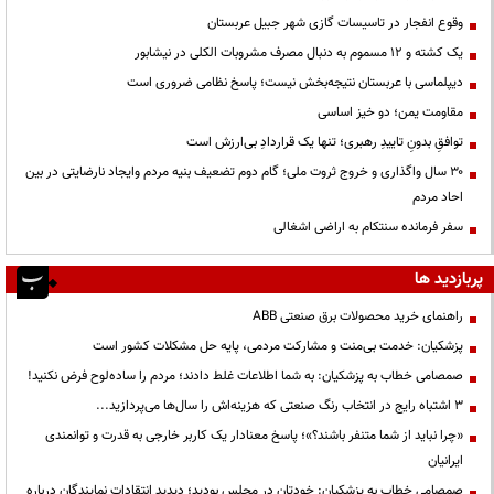
وقوع انفجار در تاسیسات گازی شهر جبیل عربستان
یک کشته و ۱۲ مسموم به دنبال مصرف مشروبات الکلی در نیشابور
دیپلماسی با عربستان نتیجه‌بخش نیست؛ پاسخ نظامی ضروری است
مقاومت یمن؛ دو خیز اساسی
توافقِ بدونِ تاییدِ رهبری؛ تنها یک قراردادِ بی‌ارزش است
۳۰ سال واگذاری و خروج ثروت ملی؛ گام دوم تضعیف بنیه مردم وایجاد نارضایتی در بین
احاد مردم
سفر فرمانده سنتکام به اراضی اشغالی
پربازدید ها
راهنمای خرید محصولات برق صنعتی ABB
پزشکیان: خدمت بی‌منت و مشارکت مردمی، پایه حل مشکلات کشور است
صمصامی خطاب به پزشکیان: به شما اطلاعات غلط دادند؛ مردم را ساده‌لوح فرض نکنید!
3 اشتباه رایج در انتخاب رنگ صنعتی که هزینه‌اش را سال‌ها می‌پردازید...
«چرا نباید از شما متنفر باشند؟»؛ پاسخ معنادار یک کاربر خارجی به قدرت و توانمندی
ایرانیان
صمصامی خطاب به پزشکیان: خودتان در مجلس بودید؛ دیدید انتقادات نمایندگان درباره