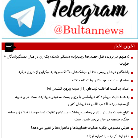
آخرین اخبار
۵ متهم در پرونده قتل حمیدرضا رجب‌زاده دستگیر شدند/ یک زن در میان دستگیرشدگان +
جزئیات
واشنگتن درحال بررسی انتقال موشک‌های «آتاکامس» به اوکراین از طریق ترکیه
هشدار صنعا به عربستان: وقت تلف نکنید
اعدام بد است اما قلب تپنده‌ای را از سینه بیرون کشیدن نه!
به همه ثابت می‌شود که دیپلماسی با رژیم پست سعودی بی‌فایده است| برای تنبیه
آل‌سعود باید با اقدام نظامی تحقیرشان کنیم
تاراج هویت ملی در بازار بی‌صاحب پوشاک؛ مسئولان نظارت کجا خوابیده‌اند؟ / زیر سایه
جنگ، جامعه در حال بی‌حیا شدن است
هوش مصنوعی چگونه عملیات فضاپیماها و ماهواره‌ها را تغییر می‌دهد؟
انفجارها کی‌یف را دوباره لرزاند