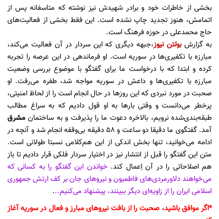
بخشی از خاطرات خود و برادر شهیدش نیز نوشته که متاسفانه پس از
اتمامش، هنوز تجدید چاپ نشده است. این فقط بخشی از فعالیت‌های
حاج محمدعلی در حوزه فرهنگ است.
به گزارش
بولتن نیوز
،جبهه دیگری که این سردار در آن فعالیت می‌کند،
مبارزه با تکفیری‌ها در سوریه است. او فرماندهی در این عرصه را تجربه
کرده و ابتدا که با درخواست ما برای گفتگو با موضوع بررسی وضعیت
مبارزه با تکفیری‌ها و داعش در سوریه مواجه شد، طفره می‌رفت. او
صحبت در مورد نبردی که این روزها در حال انجام است را از لحاظ امنیتی،
پرخطر می‌دانست و وقتی بارها به او قول دادیم که به سراغ مطالب
طبقه‌بندی‌شده نرویم، بالاخره دعوت ما را پذیرفت و به ساختمان
مشرق
آمد. گفتگوی ما دقیقا دو ساعت و 58 دقیقه بی‌وقفه انجام شد و آنچه در
ادامه می‌خوانید، تنها بخش اندکی از این هم‌کلامی نسبتا طولانی است.
متن این گفتگو را قبل از انتشار نیز در اختیار سردار فلکی قرار دادیم تا باز
هم اصلاحاتی را در آن اِعمال کند.
خواندن این گفتگو را به کسانی که
می‌خواهند دلاورمردی‌های فاطمیون و نیروهای جان بر کف ارتش جمهوری
اسلامی ایران را از زاویه‌ای دیگر ببینند، پیشنهاد می‌کنیم..
.
*اگر موافق باشید، صحبت را از بافت نیروهای مبارز و فعال در سوریه آغاز