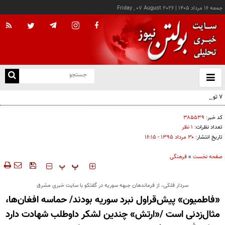
جمعه ۱۶ مرداد ۱۴۰۵
|
Friday , 07 August 2026
از
و
ته
۷ توصیه برای آغاز نویسندگی
ن
نو
کد خبر:
۳۸۵۵۳۹
تعداد نظرات:
۱ نظر
تاریخ انتشار:
۳۰ مرداد ۱۳۹۵ - ۱۶:۱۵
صفحه نخست
»
فرهنگی
‍‍‍ پ
پ
سردار فلکی، از فرماندهان جبهه سوریه در گفتکو با سایت خبری مشرق
«فاطمیون» پیش‌قراول نبرد سوریه بودند/ حماسه افغان‌ها،
مثال‌زدنی است /«ارتش» چندین لشکر داوطلب شهادت دارد