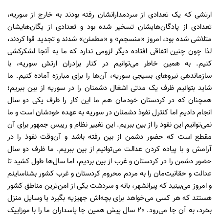
ارتشی که یک تعدادی از سردمدارانشان رفته بودند به خارج از سوریه،
تعدادی از پادگان‌هایشان تسخیر شده بود و تعدادی از یگان‌هایشان
متلاشی شده بود، امروز «منسجم» و «مطمئن» شدند و تجدید قوا کردند،
لذا چون چنین اتفاقی افتاده دیگر لزومی‌ ندارد که ما به آنجا لشکرکشی
کنیم. به همین خاطر ‌می‌توانیم در کنار برادران ارتش سوریه، با
سازماندهی نیروهای بسیجی سوریه، آن‌ها را برای مبارزه آماده کنیم. ما
شاید بتوانیم ظرف یک مدتی اشغال دشمنان را در سوریه از بین ببریم؛
همچنان که در کردستان خودمان هم ما این کار را ظرف یکی دو سال
انجام دادیم اما کنترل نفوذ دشمنان در سوریه به عهده خودشان است و ما
نمی‌توانیم این نفوذ را از بین ببریم. این تغییر نظام و رییس جمهور برای آن
مقطع است که حضور دشمن از بین رفته باشد و آن‌وقت نفوذ را در
آرامش و با پیاده کردن عدالت می‌توانیم از بین ببریم. ما ظرف دو سال
حضور دشمن را در کردستان و غرب از بین بردیم، اما سال‌ها طول کشید تا
عدالت و حقانیت‌مان را به مردم محروم کردستان و غرب کشور بشناساینم
و امروز می‌بینید که پیرانشهر، بانه و سردشت یکی از امن‌ترین مناطق کشور
هستند که‌ هر کسی می‌خواهد برای بچه‌اش جهیزیه بگیرد یا وسایل منزل
بخرد، به آن جا می‌رود. 20 سال پیش همین جا پاسداران ما را با موزاییک