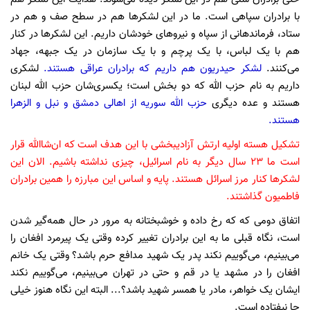
با برادران سپاهی است. ما در این لشکرها هم در سطح صف و هم در
ستاد، فرماندهانی از سپاه و نیروهای خودشان داریم. این لشکرها در کنار
هم با یک لباس، با یک پرچم و با یک سازمان در یک جبهه، جهاد
می‌کنند.
لشکر حیدریون هم داریم که برادران عراقی هستند.
لشکری
داریم به نام حزب الله که دو بخش است؛ یکسری‌شان حزب الله لبنان
هستند و عده دیگری
حزب الله سوریه از اهالی دمشق و نبل و الزهرا
هستند.
تشکیل هسته اولیه ارتش آزادیبخشی با این هدف است که ان‌شا‌الله قرار
است ما 23 سال دیگر به نام اسرائیل، چیزی نداشته باشیم. الان این
لشکرها کنار مرز اسرائل هستند. پایه و اساس این مبارزه را همین برادران
فاطمیون گذاشتند.
اتفاق دومی که که رخ داده و خوشبختانه به مرور در حال همه‌گیر شدن
است، نگاه قبلی ما به این برادران تغییر کرده وقتی یک پیرمرد افغان را
می‌بینیم، می‌گوییم نکند پدر یک شهید مدافع حرم باشد؟ وقتی یک خانم
افغان را در مشهد یا در قم و حتی در تهران می‌بینیم، می‌گوییم نکند
ایشان یک خواهر، مادر یا همسر شهید باشد؟... البته این نگاه هنوز خیلی
جا نیفتاده است.