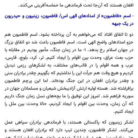
افغان هستند که آن‌جا تحت فرماندهی ما حماسه‌آفرینی می‌کنند.
-
اسم «فاطمیون» از امدادهای الهی اس/ فاطمیون، زینبیون و حیدریون
در یک جبهه
دو تا اتفاق افتاد که می‌خواهم به آن پرداخته بشود. اسم فاطمیون هم
جزو امدادهای واضح الهی است. اسم فاطمیون باعث شد دو اتفاق بزرگ
در جهان اسلام رخ بدهد. 1- ما در زمان جنگ، مأمور بودیم در مقابله با
حزب بعث عراق، وحدت بین اقوام را ایجاد کنیم. لر، کرد، بلوچ، فارس،
عرب و همه اقوام را در قالب‌های مختلف، به لشکرهای رزمی‌ تبدیل
کردیم و هیچ وقت هم جرأت این را نداشتیم که بگوییم چقدر برادران سنی
و چقدر برادران افغان در این جنگ بوده‌اند. اما این پرچم فاطمیون
برافراشته شد. هسته اولیه ارتش آزادیبخش شیعیان و مسلمانان جهان در
سوریه فراهم شد. امروز این توفیق را ما بچه‌های نسل زمان جنگ داریم
که آن زمان، وحدت بین اقوام را ایجاد کردیم، حالا وحدت بین ملل را
ایجاد کنیم.
لشکر زینبیون که پاکستانی هستند، با فرماندهی برادران سپاهی عمل
می‌کنند. لشکر فاطمیون، چندین تیپ دارد که برادران افغان هستند و
حتی برادران سنی هم در این لشکر دیده می‌شوند. هدایت این لشکر هم