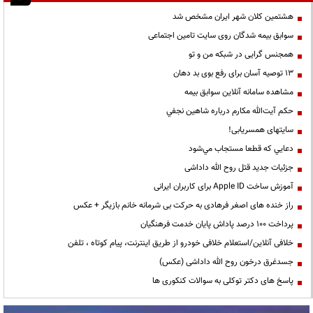
هشتمین کلان شهر ایران مشخص شد
سوابق بیمه شدگان روی سایت تامین اجتماعی
همجنس گرایی در شبکه من و تو
13 توصیه آسان برای رفع بوی بد دهان
مشاهده سامانه آنلاين سوابق بیمه
حكم آيت‌الله مكارم درباره شاهين نجفي
سایتهای همسریابی!
دعايي كه قطعا مستجاب مي‌شود
جزئیات جدید قتل روح الله داداشی
آموزش ساخت Apple ID برای کاربران ایرانی
راز خنده های اصغر فرهادی به حرکت بی شرمانه خانم بازیگر + عکس
پرداخت ۱۰۰ درصد پاداش پایان خدمت فرهنگیان
خلافی آنلاین/استعلام خلافی خودرو از طریق اینترنت، پیام کوتاه ، تلفن
جسدغرق درخون روح الله داداشی (عکس)
پاسخ های دکتر توکلی به سوالات کنکوری ها