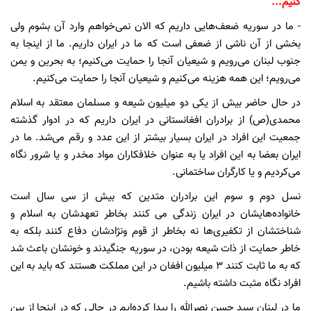
کنیم...
- ما در سوریه ضعف‌هایی داریم که الان نمی‌خواهم وارد آن بشوم ولی
بخشی از آن ناشی از ضعفی است که ما در ایران داریم. ما از اینجا به
جنوب لبنان می‌رویم و شیعیان آنجا را حمایت می‌کنیم؛ به بحرین و یمن
می‌رویم؛ این همه هزینه می‌کنیم و شیعیان آنجا را حمایت می‌کنیم.
در حال حاضر بیش از یکی دو میلیون شیعه و مسلمان معتقد به اسلام
محمدی(ص) از برادران افغانستانی در ایران داریم که در ادوار گذشته
جمعیت این افراد در ایران بسیار بیشتر از این عدد و رقم می‌شد. ما در
ایران بعضا به این افراد یا به عنوان خلافکاران مواد مخدر و یا شرور نگاه
می‌کردیم و یا کارگران ساختمانی.
نسل دوم و سوم این برادران متدین که بیش از سی سال است
خانواده‌هایشان در ایران زندگی می کنند بخاطر تعهدشان به اسلام و
شناختشان از تکفیری‌ها نه بخاطر از قوم ونژادشان دفاع کنند بلکه به
خاطر حمایت از ذات شیعه بودن، در سوریه جنگیدند و خونشان باعث شد
که به ما ثابت کنند 3 میلیون افغان در این مملکت هستند که باید به این
افراد نگاه مثبت داشته باشیم.
ما در لبنان سید حسن نصرالله را پیدا کرده‌ایم در حالی که در اینجا از بین