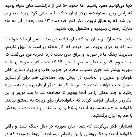
کجا می‌توانیم مفید باشیم. ما حدود 50 نفر از بازنشسته‌های سپاه بودیم
که پایین‌ترین مسئولیت‌مان در زمان جنگ، فرماندهی گردان بود. تدبیر بر
این شد که به عراق نرویم. فکر کنم خردادماه 93 بود. بعد از آن به ماه
مبارک رمضان رسیدیم و مشغول روزه شدیم.
اواخر ماه مبارک رمضان بود که برای آزادسازی سد موصل از ما درخواست
شد که به عراق برویم. من دیدم که کار عجله‌ای است و قبول نکردم.
مدیریت جنگ ما در سوریه و عراق جای بحث دارد. تجربه من می‌گفت که
نباید بروم. قدری معطل ماندم تا سال 94 که حجم اعزام نیروهای ما به
سوریه بیشتر شد چون عملیات محرم در جنوب حلب و برای ازادسازی خان
طومان و عفرین و الحاضر، در پیش بود. مقدماتی هم برای آزادسازی
شمال حلب فراهم شده بود. من با یک نفر دیگر از طریق سپاه به سوریه
رفتیم و چند مدتی را در آنجا بودیم تا مصادف شد با عید نوروز و این
امکان را برایمان فراهم کردند که خانواده‌مان برای زیارت به دمشق بیایند.
خانواده ما هم به سوریه آمدند و 5-6 روزی مشغول زیارت بودند و بعدش
با هم به ایران برگشتیم.
آشنایان فکر می‌کردند که همه جای سوریه در حال جنگ است و وقتی
خانواده آمدند و عکس‌هایی را برای اقوام فرستادند، آن‌ها فهمیدند که در