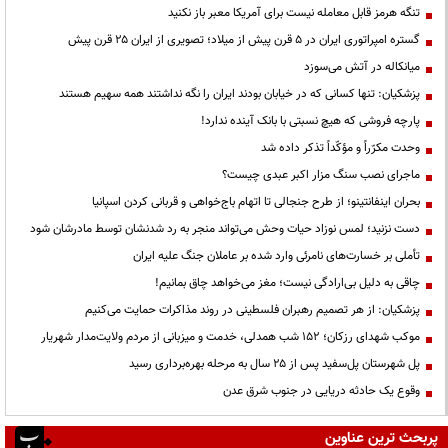
تنگه هرمز قابل معامله نیست برای آمریکا معبر باز نکنید
گستره امپراتوری ایران در ۵ قرن پیش از میلاد؛ تصویری از ایران ۲۵ قرن پیش
میانکاله در آتش می‌سوزد
پزشکیان: تنها کسانی که در خیابان بودند ایران را نگه نداشتند همه سهیم هستند
پارچه فروشی که هیچ نسبتی با بانک آینده ندارد!
وحدت مکرّراً و مؤکّداً تذکر داده شد
ماجرای نصب سنگ مزار اکبر عبدی چیست؟
بحران اینفانتینو؛ از طرح جنجالی تا اتهام باج‌خواهی و قربانی کردن اسپانیا
دست نزنید؛ لمس نوزاد حیات وحش می‌تواند منجر به رد شدنشان توسط مادرشان شود
تأملی بر خسارت‌های نامرئی وارد شده بر عاملان جنگ علیه ایران
چاقی به دلیل بی‌ارادگی نیست؛ مغز می‌خواهد چاق بمانیم!
پزشکیان: از هر تصمیم رهبران فلسطینی در روند مذاکرات حمایت می‌کنیم
موکب شهدای رزکان؛ ۱۵۲ شب همدلی، خدمت و میزبانی از مردم ولایت‌مدار شهریار
پل شهرستان پل‌سفید پس از ۲۵ سال به مرحله بهره‌برداری رسید
وقوع یک حادثه دریایی در جنوب شرق عدن
پربحث ترین عناوین