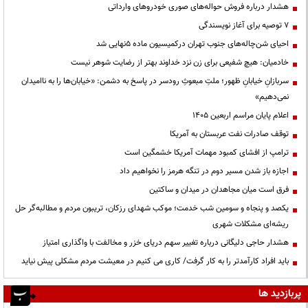
هشدار درباره فروش حواله‌های صوری خودروهای وارداتی
۷ توصیه برای آغاز نویسندگی
احیای شن‌چاله‌های جنوب تهران درکمیسیون ماده ۵نهایی شد
خادمیان: هیچ شفیعی برای زن نزد خداوند بهتر از رضایت شوهر نیست
سربازانِ خیابانِ ظهور؛ ملتِ مبعوثِ رودسر در پاسخ به دشمن: «خیابان‌ها را به ناامیدان
نمی‌دهیم»
اعلام پایان مراسم اربعین ۱۴۰۵
توقف صادرات نفت عربستان به آمریکا
ترامپ از افشای کمبود مهمات آمریکا خشمگین است
اجازه باز شدن مسیر دوم در تنگه هرمز را نخواهیم داد
فرق است میان مجاهدان در میدان و ساکتین
یکصد و پنجاه و سومین شب خدمت؛ موکب شهدای رزکان، تریبون مردم و مطالبه‌گر حل
ریشه‌ای مشکلات شهری
هشدار حاجی دلیگانی درباره تغییر سهم دریای خزر و مخالفت با واگذاری امتیاز
باید افراد کارآمدتر را به کار گرفت/ کاری می کنیم در معیشت مردم مشکلی پیش نیاید
پربازدید ها