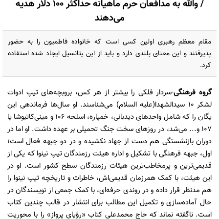
/ والله به مدافعان حرم ماهیانه حداکثر 100 دلار هدیه
می‌دهند
مقام معظم رهبری اولین کسی است که خانواده فاطمیون را به حضور
پذیرفتند و این معنای بلندی دارد و باید از این پتانسیل ایجاد شده استفاده
کرد.
گروه فرهنگی
-سردار فلکی را بیشتر از هر کس، بروبچه‌های تیپ ادوات
لشکر 10 سیدالشهدا(علیه السلام) می‌شناسند. او سال‌ها فرماندهی این
یگان را که شامل واحد‌های دیدبانی، خمپاره، اسلحه 106 و مینی‌کاتیوشا یا
107 و... می‌شد، در روزهای سخت جنگ تحمیلی بر عهده داشت. او اما در
دوران بازنشستگی هم دست از جهاد نکشیده و در دو جبهه فعال است؛
اول، جبهه فرهنگی با تشکیل و اداره هیئت رزمندگان تیپ نینوا که یکی از
قدیمی‌ترین و پرمخاطب‌ترین هیئات رزمندگان سطح کشور است. او در
این هیئت، با کمک همرزمان قدیمی‌اش، خاطرات و تاریخچه تیپ نینوا را
هم مدنظر قرار داده و در روندی حرفه‌ای، با کمک جمعی از نویسندگان در
حال آماده‌سازی و تکمیل این مطالب برای انتشار در قالب چندین کتاب
است. ناگفته نماند که حاج محمدعلی کتاب «رؤیای پرواز» را با محوریت