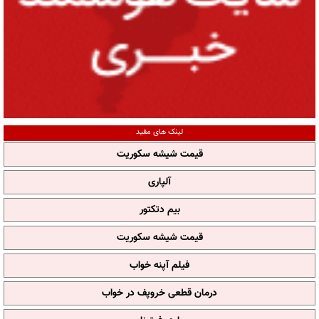
لینک های مفید
قیمت شیشه سکوریت
آلپاری
بیم دتکتور
قیمت شیشه سکوریت
فیلم آپنه خواب
درمان قطعی خروپف در خواب