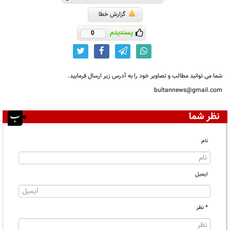
گزارش خطا
پسندیدم
0
شما می توانید مطالب و تصاویر خود را به آدرس زیر ارسال فرمایید.
bultannews@gmail.com
نظر شما
نام
ایمیل
* نظر