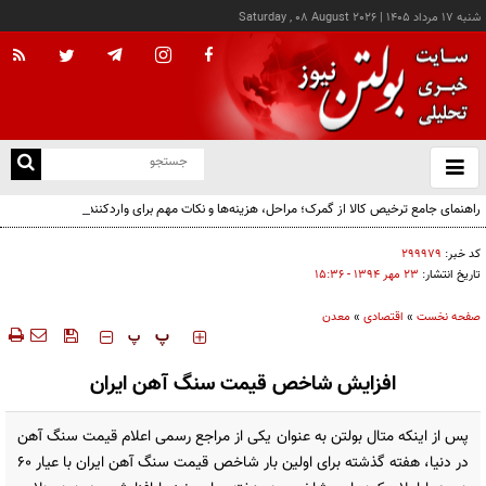
شنبه ۱۷ مرداد ۱۴۰۵
|
Saturday , 08 August 2026
از
و
ته
راهنمای جامع ترخیص کالا از گمرک؛ مراحل، هزینه‌ها و نکات مهم برای واردکنندگان
ن
نو
کد خبر:
۲۹۹۹۷۹
تاریخ انتشار:
۲۳ مهر ۱۳۹۴ - ۱۵:۳۶
صفحه نخست
»
اقتصادی
»
معدن
‍‍‍ پ
پ
افزایش شاخص قیمت سنگ آهن ایران
پس از اینکه متال بولتن به عنوان یکی از مراجع رسمی اعلام قیمت سنگ آهن
در دنیا، هفته گذشته برای اولین بار شاخص قیمت سنگ آهن ایران با عیار 60