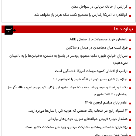
گزارشی از حادثه دریایی در سواحل عمان
ذوالقدر: تا آمریکا رفتارش را تصحیح نکند، تنگه هرمز باز نخواهد شد
پربازدید ها
راهنمای خرید محصولات برق صنعتی ABB
فرق است میان مجاهدان در میدان و ساکتین
سربازانِ خیابانِ ظهور؛ ملتِ مبعوثِ رودسر در پاسخ به دشمن: «خیابان‌ها را به ناامیدان
نمی‌دهیم»
ترامپ از افشای کمبود مهمات آمریکا خشمگین است
اجازه باز شدن مسیر دوم در تنگه هرمز را نخواهیم داد
یکصد و پنجاه و سومین شب خدمت؛ موکب شهدای رزکان، تریبون مردم و مطالبه‌گر حل
ریشه‌ای مشکلات شهری
اعلام پایان مراسم اربعین ۱۴۰۵
3 اشتباه رایج در انتخاب رنگ صنعتی که هزینه‌اش را سال‌ها می‌پردازید...
هشدار درباره فروش حواله‌های صوری خودروهای وارداتی
پزشکیان: خدمت بی‌منت و مشارکت مردمی، پایه حل مشکلات کشور است
قیمت نفت صعودی ماند