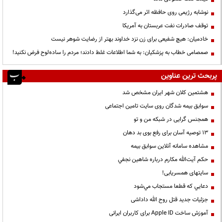
نوشابه رژیمی روی حافظه اثر می‌گذارد
توقف صادرات نفت عربستان به آمریکا
خادمیان: هیچ شفیعی برای زن نزد خداوند بهتر از رضایت شوهر نیست
صمصامی خطاب به پزشکیان: به شما اطلاعات غلط دادند؛ مردم را ساده‌لوح فرض نکنید!
پربحث ترین عناوین
هشتمین کلان شهر ایران مشخص شد
سوابق بیمه شدگان روی سایت تامین اجتماعی
همجنس گرایی در شبکه من و تو
13 توصیه آسان برای رفع بوی بد دهان
مشاهده سامانه آنلاين سوابق بیمه
حكم آيت‌الله مكارم درباره شاهين نجفي
سایتهای همسریابی!
دعايي كه قطعا مستجاب مي‌شود
جزئیات جدید قتل روح الله داداشی
آموزش ساخت Apple ID برای کاربران ایرانی