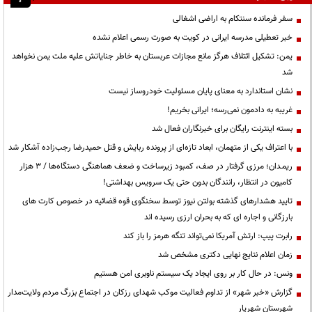
سفر فرمانده سنتکام به اراضی اشغالی
خبر تعطیلی مدرسه ایرانی در کویت به صورت رسمی اعلام نشده
یمن: تشکیل ائتلاف هرگز مانع مجازات عربستان به خاطر جنایاتش علیه ملت یمن نخواهد
شد
نشان استاندارد به معنای پایان مسئولیت خودروساز نیست
غریبه به دادمون نمی‌رسه؛ ایرانی بخریم!
بسته اینترنت رایگان برای خبرنگاران فعال شد
با اعتراف یکی از متهمان، ابعاد تازه‌ای از پرونده ربایش و قتل حمیدرضا رجب‌زاده آشکار شد
ریمـدان؛ مرزی گرفتار در صف، کمبود زیرساخت و ضعف هماهنگی دستگاه‌ها / ۳ هزار
کامیون در انتظار، رانندگان بدون حتی یک سرویس بهداشتی!
تایید هشدارهای گذشته بولتن نیوز توسط سخنگوی قوه قضائیه در خصوص کارت های
بارزگانی و اجاره ای که به بحران ارزی رسیده اند
رابرت پیپ: ارتش آمریکا نمی‌تواند تنگه هرمز را باز کند
زمان اعلام نتایج نهایی دکتری مشخص شد
ونس: در حال کار بر روی ایجاد یک سیستم ناوبری امن هستیم
گزارش «خبر شهر» از تداوم فعالیت موکب شهدای رزکان در اجتماع بزرگ مردم ولایت‌مدار
شهرستان شهریار