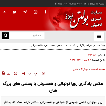
جمعه ۱۶ مرداد ۱۴۰۵
|
Friday , 07 August 2026
از
و
ته
پیشرفت در جراحی افزایش قد؛ میله تیتانیومی جدید دوره نقاهت را از چند ماه به چند هفته
ن
کاهش می‌دهد
نو
کد خبر:
۲۹۹۹۴۱
تاریخ انتشار:
۲۳ مهر ۱۳۹۴ - ۱۳:۳۱
صفحه نخست
»
بولتن2
»
هنری
‍‍‍ پ
پ
عکس یادگاری رویا نونهالی و همسرش با بستنی های بزرگ
شان
رویا نونهالی عکس جدیدی از خودش و همسرش منتشر کرده است که بخاطر