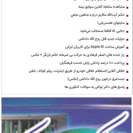
مشاهده سامانه آنلاين سوابق بیمه
حكم آيت‌الله مكارم درباره شاهين نجفي
سایتهای همسریابی!
دعايي كه قطعا مستجاب مي‌شود
جزئیات جدید قتل روح الله داداشی
آموزش ساخت Apple ID برای کاربران ایرانی
راز خنده های اصغر فرهادی به حرکت بی شرمانه خانم بازیگر + عکس
پرداخت ۱۰۰ درصد پاداش پایان خدمت فرهنگیان
خلافی آنلاین/استعلام خلافی خودرو از طریق اینترنت، پیام کوتاه ، تلفن
جسدغرق درخون روح الله داداشی (عکس)
پاسخ های دکتر توکلی به سوالات کنکوری ها