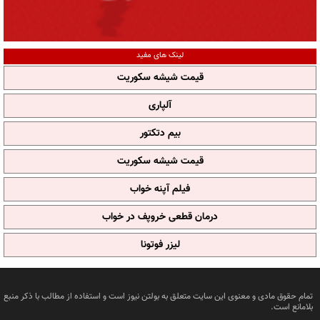
لینک های مفید
قیمت شیشه سکوریت
آلپاری
بیم دتکتور
قیمت شیشه سکوریت
فیلم آپنه خواب
درمان قطعی خروپف در خواب
لیزر فوتونا
تمام حقوق مادی و معنوی این سایت متعلق به بولتن نیوز است و استفاده از مطالب با ذکر منبع
بلامانع است.