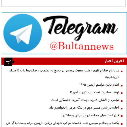
آخرین اخبار
سربازانِ خیابانِ ظهور؛ ملتِ مبعوثِ رودسر در پاسخ به دشمن: «خیابان‌ها را به ناامیدان
نمی‌دهیم»
اعلام پایان مراسم اربعین ۱۴۰۵
توقف صادرات نفت عربستان به آمریکا
ترامپ از افشای کمبود مهمات آمریکا خشمگین است
اجازه باز شدن مسیر دوم در تنگه هرمز را نخواهیم داد
فرق است میان مجاهدان در میدان و ساکتین
یکصد و پنجاه و سومین شب خدمت؛ موکب شهدای رزکان، تریبون مردم و مطالبه‌گر حل