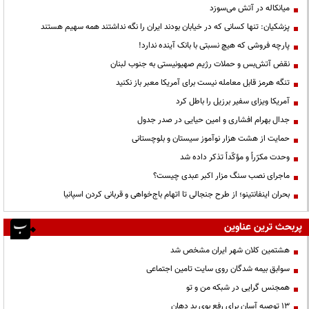
میانکاله در آتش می‌سوزد
پزشکیان: تنها کسانی که در خیابان بودند ایران را نگه نداشتند همه سهیم هستند
پارچه فروشی که هیچ نسبتی با بانک آینده ندارد!
نقض آتش‌بس و حملات رژیم صهیونیستی به جنوب لبنان
تنگه هرمز قابل معامله نیست برای آمریکا معبر باز نکنید
آمریکا ویزای سفیر برزیل را باطل کرد
جدال بهرام افشاری و امین حیایی در صدر جدول
حمایت از هشت هزار نوآموز سیستان و بلوچستانی
وحدت مکرّراً و مؤکّداً تذکر داده شد
ماجرای نصب سنگ مزار اکبر عبدی چیست؟
بحران اینفانتینو؛ از طرح جنجالی تا اتهام باج‌خواهی و قربانی کردن اسپانیا
پربحث ترین عناوین
هشتمین کلان شهر ایران مشخص شد
سوابق بیمه شدگان روی سایت تامین اجتماعی
همجنس گرایی در شبکه من و تو
13 توصیه آسان برای رفع بوی بد دهان