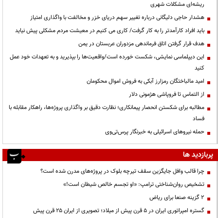
ریشه‌ای مشکلات شهری
هشدار حاجی دلیگانی درباره تغییر سهم دریای خزر و مخالفت با واگذاری امتیاز
باید افراد کارآمدتر را به کار گرفت/ کاری می کنیم در معیشت مردم مشکلی پیش نیاید
هدف قرار گرفتن اتاق‌ فرماندهی مزدوران عربستان در یمن
این دیپلماسی نمایشی، شکست خورده است/واقعیت‌ها را بپذیرید و به تعهدات خود عمل
کنید
امید مالباختگان رمزارز آبکی به فروش اموال محکومان
از التماس تا فروپاشی هژمونی دلار
مطالبه برای شکستن انحصار پیمانکاری؛ نظارت دقیق بر واگذاری پروژه‌ها، راهکار مقابله با
فساد
حمله نیروهای اسرائیلی به خبرنگار پرس‌تی‌وی
پربازدید ها
چرا قالب وافل جایگزین سقف تیرچه بلوک در پروژه‌های مدرن شده است؟
تشخیص روان‌شناختی ترامپ: «او تجسم خالص شیطان است!»
۲ گزینه صنعا برای ریاض
گستره امپراتوری ایران در ۵ قرن پیش از میلاد؛ تصویری از ایران ۲۵ قرن پیش