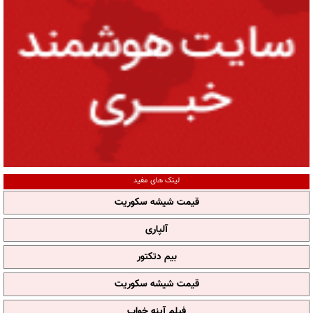
لینک های مفید
قیمت شیشه سکوریت
آلپاری
بیم دتکتور
قیمت شیشه سکوریت
فیلم آپنه خواب