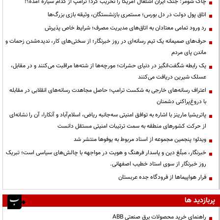
چاک شومر: جنگ ایران اشتغال آمریکا را تخریب کرد؛ ترامپ از کدام سیاره آمده؟!
اتاق پول دولت در دل بورس؛ مستمری بازنشستگان، وثیقه بازی بزرگ‌ها
رد ورود تمامی معتادان به اتاق‌های مدیریت مصرف؛ شرایط خاص پذیرش
حرف‌های صمیمانه یک تیم رسانه‌ای در روز خبرنگار؛ از سختی‌های کار، ندیده‌شدن زحمات و
ماندن پای مردم
یک رابطه شگفت‌انگیز در دنیای حشرات؛ مورچه‌ها از شته‌ها مراقبت می‌کنند و در مقابل،
عسلک شیرین دریافت می‌کنند
اعتراف رسانه‌های خارجی به شکست ترامپ؛ حاصل مجاهدت رسانه‌های انقلابی در مقابله
با دروغ‌پراکنی دشمنان
پاتریشیا مارینز با اشاره به توافق امنیتی سه‌جانبه ریاض، اسلام‌آباد و آنکارا، آن را نشانه‌ای
از حرکت کشورهای منطقه به سمت ترتیبات امنیتی مستقل دانست
ویدئو؛ پنجمین مجموعه از اسناد مربوط به یوفوها منتشر شد
خبرنگار، مبلّغ دین و پاسدار فرهنگ و هویت در مواجهه با چالش‌های سیاسی است؛ تبریک
روز خبرنگار از سوی استاد خطیب اصفهانی.
فرار هواپیماها از فرودگاه جده عربستان
پربازدید ها
راهنمای خرید محصولات برق صنعتی ABB