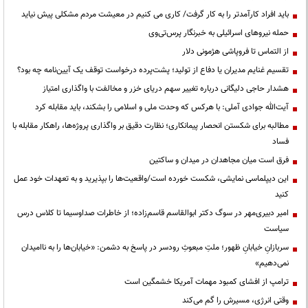
باید افراد کارآمدتر را به کار گرفت/ کاری می کنیم در معیشت مردم مشکلی پیش نیاید
حمله نیروهای اسرائیلی به خبرنگار پرس‌تی‌وی
از التماس تا فروپاشی هژمونی دلار
تقسیم غنایم مدیران یا دفاع از تولید؛ پشت‌پرده درخواست توقف یک آیین‌نامه چه بود؟
هشدار حاجی دلیگانی درباره تغییر سهم دریای خزر و مخالفت با واگذاری امتیاز
آیت‌الله جوادی آملی: با هرکس که وحدت ملی و اسلامی را بشکند، باید مقابله کرد
مطالبه برای شکستن انحصار پیمانکاری؛ نظارت دقیق بر واگذاری پروژه‌ها، راهکار مقابله با
فساد
فرق است میان مجاهدان در میدان و ساکتین
این دیپلماسی نمایشی، شکست خورده است/واقعیت‌ها را بپذیرید و به تعهدات خود عمل
کنید
امیر دبیری‌مهر در سوگ دکتر ابوالقاسم قاسم‌زاده؛ از خاطرات صداوسیما تا کلاس درس
سیاست
سربازانِ خیابانِ ظهور؛ ملتِ مبعوثِ رودسر در پاسخ به دشمن: «خیابان‌ها را به ناامیدان
نمی‌دهیم»
ترامپ از افشای کمبود مهمات آمریکا خشمگین است
وقتی انرژی، مسیرش را گم می‌کند