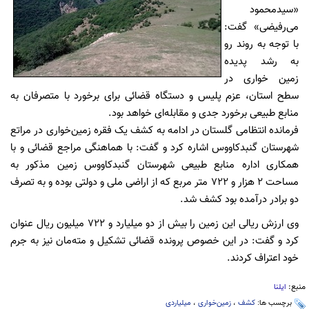
«سیدمحمود
می‌رفیضی» گفت:
با توجه به روند رو
به رشد پدیده
زمین خواری در
سطح استان، عزم پلیس و دستگاه قضائی برای برخورد با متصرفان به
منابع طبیعی برخورد جدی و مقابله‌ای خواهد بود.
فرمانده انتظامی گلستان در ادامه به کشف یک فقره زمین‌خواری در مراتع
شهرستان گنبدکاووس اشاره کرد و گفت: با هماهنگی مراجع قضائی و با
همکاری اداره منابع طبیعی شهرستان گنبدکاووس زمین مذکور به
مساحت ۲ هزار و ۷۲۲ متر مربع که از اراضی ملی و دولتی بوده و به تصرف
دو برادر درآمده بود کشف شد.
وی ارزش ریالی این زمین را بیش از دو میلیارد و ۷۲۲ میلیون ریال عنوان
کرد و گفت: در این خصوص پرونده قضائی تشکیل و مته‌مان نیز به جرم
خود اعتراف کردند.
منبع:
ایلنا
برچسب ها:
کشف
،
زمین‌خواری
،
میلیاردی