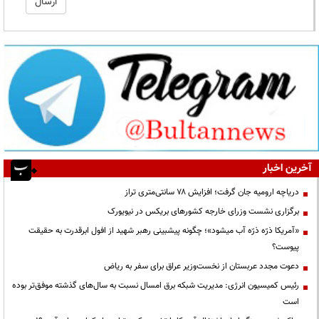
آخرین اخبار
دریاچه ارومیه جان گرفت؛ افزایش ۷۸ سانتی‌متری تراز
برگزاری نشست وزرای خارجه کشورهای بریکس در نیویورک
«آمریکا ذرّه ذرّه آب میشود»؛ چگونه پیشبینی رهبر شهید از افول ابرقدرت به حقیقت
پیوست؟
دعوت مجدد عربستان از نخست‌وزیر عراق برای سفر به ریاض
رئیس کمیسیون انرژی: مدیریت شبکه برق امسال نسبت به سال‌های گذشته موفق‌تر بوده
است