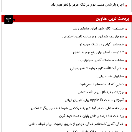
اجازه باز شدن مسیر دوم در تنگه هرمز را نخواهیم داد
پربحث ترین عناوین
هشتمین کلان شهر ایران مشخص شد
سوابق بیمه شدگان روی سایت تامین اجتماعی
همجنس گرایی در شبکه من و تو
13 توصیه آسان برای رفع بوی بد دهان
مشاهده سامانه آنلاين سوابق بیمه
حكم آيت‌الله مكارم درباره شاهين نجفي
سایتهای همسریابی!
دعايي كه قطعا مستجاب مي‌شود
جزئیات جدید قتل روح الله داداشی
آموزش ساخت Apple ID برای کاربران ایرانی
راز خنده های اصغر فرهادی به حرکت بی شرمانه خانم بازیگر + عکس
پرداخت ۱۰۰ درصد پاداش پایان خدمت فرهنگیان
خلافی آنلاین/استعلام خلافی خودرو از طریق اینترنت، پیام کوتاه ، تلفن
جسدغرق درخون روح الله داداشی (عکس)