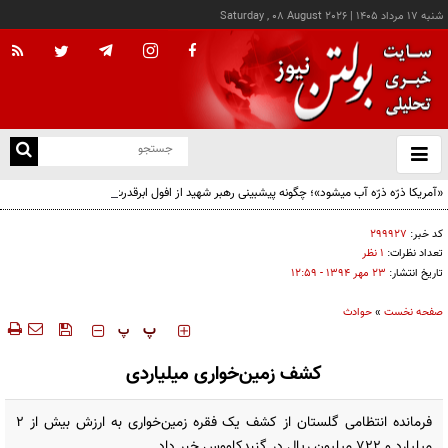
شنبه ۱۷ مرداد ۱۴۰۵
|
Saturday , 08 August 2026
از
و
ته
«آمریکا ذرّه ذرّه آب میشود»؛ چگونه پیشبینی رهبر شهید از افول ابرقدرت به حقیقت پیوست؟
ن
نو
کد خبر:
۲۹۹۹۲۷
تعداد نظرات:
۱ نظر
تاریخ انتشار:
۲۳ مهر ۱۳۹۴ - ۱۲:۵۹
صفحه نخست
»
حوادث
‍‍‍ پ
پ
کشف زمین‌خواری میلیاردی
فرمانده انتظامی گلستان از کشف یک فقره زمین‌خواری به ارزش بیش از ۲
میلیارد و ۷۲۲ میلیون ریال در گنبدکاووس خبر داد.