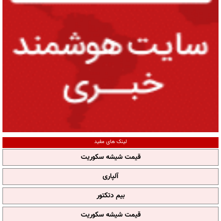
لینک های مفید
قیمت شیشه سکوریت
آلپاری
بیم دتکتور
قیمت شیشه سکوریت