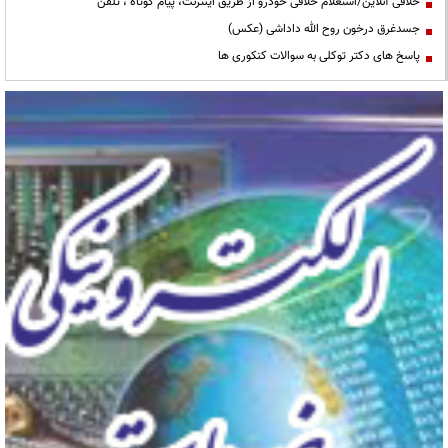
خلافی آنلاین/استعلام خلافی خودرو از طریق اینترنت، پیام کوتاه ، تلفن
جسدغرق درخون روح الله داداشی (عکس)
پاسخ های دکتر توکلی به سوالات کنکوری ها