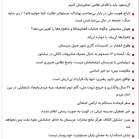
آل‌سعود باید با اقدام نظامی تحقیرشان کنیم
تاراج هویت ملی در بازار بی‌صاحب پوشاک؛ مسئولان نظارت کجا خوابیده‌اند؟ / زیر سایه
جنگ، جامعه در حال بی‌حیا شدن است
هوش مصنوعی چگونه عملیات فضاپیماها و ماهواره‌ها را تغییر می‌دهد؟
انفجارها کی‌یف را دوباره لرزاند
وقوع انفجار در تاسیسات گازی شهر جبیل عربستان
یک کشته و ۱۲ مسموم به دنبال مصرف مشروبات الکلی در نیشابور
دیپلماسی با عربستان نتیجه‌بخش نیست؛ پاسخ نظامی ضروری است
مقاومت یمن؛ دو خیز اساسی
توافقِ بدونِ تاییدِ رهبری؛ تنها یک قراردادِ بی‌ارزش است
۳۰ سال واگذاری و خروج ثروت ملی؛ گام دوم تضعیف بنیه مردم وایجاد نارضایتی در بین
احاد مردم
سفر فرمانده سنتکام به اراضی اشغالی
خبر تعطیلی مدرسه ایرانی در کویت به صورت رسمی اعلام نشده
یمن: تشکیل ائتلاف هرگز مانع مجازات عربستان به خاطر جنایاتش علیه ملت یمن نخواهد
شد
نشان استاندارد به معنای پایان مسئولیت خودروساز نیست