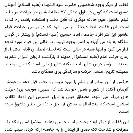
غفلت از دیگر وجوه شخصیتی حضرت سید الشهداء (علیه السلام) آنچنان
عمیق است که گویی در طول زندگی 57 ساله ایشان جز حوادث مرتبط با
قیام عاشورا، هیچ حادثه دیگری که قابل دقت و استفاده باشد، رخ نداده
است. این غفلت آنجا دردناک تر می شود که در بررسی حوادث قیام
عاشورا نیز اکثر افراد جامعه، امام حسین (علیه السلام) را بیشتر در گودال
قتلگاه به یاد می آورند و کمتر، وجوه تربیتی بی نظیر این قیام مورد توجه
قرار می گیرد و اینها همه در حالی است که لحظه لحظه ی قیام عاشورا ـ از
زمان حرکت امام (علیه السلام) از مدینه تا بازگشت کاروان اسرا از شام به
مدینه ـ سراسر درس های ناب و نکته های زیبایی است که می تواند تا
همیشه تاریخ، منشاء حرکت و سازندگی برای همگان باشد.
هرکس از این منظر این قیام را مورد بررسی و دقت قرار دهد، وجودش
آنچنان آکنده از شور و شعور خواهد شد که همین، موجب بروز حرکت
های بزرگ می شود. مصداق عینی و قابل دسترس این ادعا، انقلاب
اسلامی است که منشاء الهام بخش آن جز حادثه بی نظیر عاشورا نبوده
است.
این غفلت از دیگر ابعاد وجودی امام حسین (علیه السلام) ضمن آنکه یک
معرفت و شناخت تک بعدی از ایشان را به جامعه ارائه کرده، سبب شده