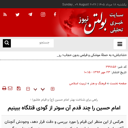
يکشنبه ۱۸ مرداد ۱۴۰۵
|
Sunday , 09 August 2026
از
و
ته
«شادباش» به حملۀ موشکی و فیلمی بدون حجاب؛ روایت تناقض‌های محسن قرایی
ن
نو
کد خبر:
۲۹۹۸۵۶
تاریخ انتشار:
۲۳ مهر ۱۳۹۴ - ۱۰:۱۵
صفحه نخست
»
فرهنگ و هنر
»
تربیت اسلامی
‍‍‍ پ
پ
راهی برای شناخت بهتر امام حسین (ع) و قیام عاشورا ؛
امام حسین را چند قدم آن سوتر از گودی قتلگاه ببینیم
هرکس از این منظر این قیام را مورد بررسی و دقت قرار دهد، وجودش آنچنان