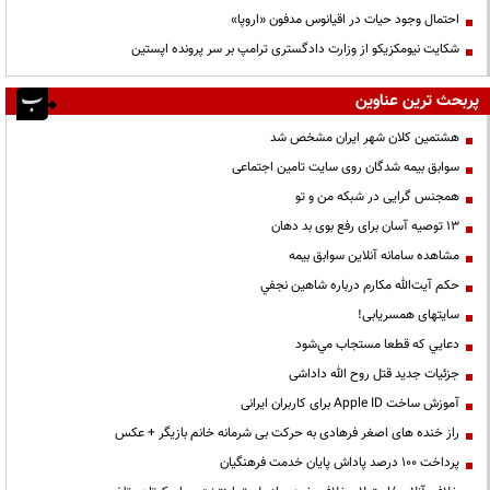
احتمال وجود حیات در اقیانوس مدفون «اروپا»
شکایت نیومکزیکو از وزارت دادگستری ترامپ بر سر پرونده اپستین
پربحث ترین عناوین
هشتمین کلان شهر ایران مشخص شد
سوابق بیمه شدگان روی سایت تامین اجتماعی
همجنس گرایی در شبکه من و تو
13 توصیه آسان برای رفع بوی بد دهان
مشاهده سامانه آنلاين سوابق بیمه
حكم آيت‌الله مكارم درباره شاهين نجفي
سایتهای همسریابی!
دعايي كه قطعا مستجاب مي‌شود
جزئیات جدید قتل روح الله داداشی
آموزش ساخت Apple ID برای کاربران ایرانی
راز خنده های اصغر فرهادی به حرکت بی شرمانه خانم بازیگر + عکس
پرداخت ۱۰۰ درصد پاداش پایان خدمت فرهنگیان