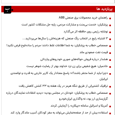
پربازدید ها
راهنمای خرید محصولات برق صنعتی ABB
پزشکیان: خدمت بی‌منت و مشارکت مردمی، پایه حل مشکلات کشور است
نوشابه رژیمی روی حافظه اثر می‌گذارد
3 اشتباه رایج در انتخاب رنگ صنعتی که هزینه‌اش را سال‌ها می‌پردازید...
صمصامی خطاب به پزشکیان: به شما اطلاعات غلط دادند؛ مردم را ساده‌لوح فرض نکنید!
قیمت نفت صعودی ماند
هشدار درباره فروش حواله‌های صوری خودروهای وارداتی
خادمیان: هیچ شفیعی برای زن نزد خداوند بهتر از رضایت شوهر نیست
«چرا نباید از شما متنفر باشند؟»؛ پاسخ معنادار یک کاربر خارجی به قدرت و توانمندی
ایرانیان
ترافیک کشتیرانی از طریق تنگه هرمز در یک هفته به ۳۳ کشتی کاهش یافت
صمصامی خطاب به پزشکیان: خودتان در مجلس بودید؛ دیدید انتقادات نمایندگان درباره
گران‌سازی ارز بود، نه واگذاری ایران‌خودرو
آمریکا و اسرائیل سامانه «پیکان» را آزمایش کردند
استفاده بیش از حد از صفحه‌نمایش می‌تواند به مغز کودکان آسیب ماندگار وارد کند