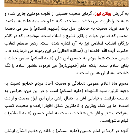
به گزارش
بولتن نیوز
، گرمای محبت حسینی از قلوب مومنین جاری شده و
همه جا را طراوت می بخشد. مساجد، تکیه ها و حسینیه ها همه، یکصدا
با هم فریاد محبت به خاندان اهل بیت (علیهم السلام) را سر می دهند؛
محبتی که ضامن حیات و بقای تشیع و اسلام است. موضوعی که در کلام
بزرگان انقلاب اسلامی نیز به آن اشاره شده است. رهبر معظم انقلاب
حضرت آیت الله خامنه ای (مدظله العالی) در این زمینه می فرمایند: «...
همین محبت شما مردم به حسین ابن علی (علیه السلام) ضامن حیات و
بقای اسلام است. اینکه امام
]
خمینی(ره)
[
می فرمود: عاشورا اسلام را نگه
داشت، معنایش همین است.»
محرم ماه اعلام عمومی دلدادگی و محبت آحاد مردم خداجو نسبت به
وجود نازنین سید الشهداء (علیه السلام) است و در این بین، هرکس به
تناسب ظرفیت و توانایی اش به دنبال راهی برای این ابراز محبت و ارادت
است؛ اما بی شک بهترین و کاملترین شکل اظهار ارادت و محبت، کسب
معرفت بیشتر و افزایش شناخت نسبت به امام حسین (علیه السلام) و
قیام عاشوراست.
آنچه در کربلا بر امام حسین (علیه السلام) و خاندان عظیم الشأن ایشان