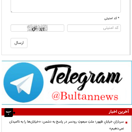
* کد امنیتی
آخرین اخبار
سربازانِ خیابانِ ظهور؛ ملتِ مبعوثِ رودسر در پاسخ به دشمن: «خیابان‌ها را به ناامیدان
نمی‌دهیم»