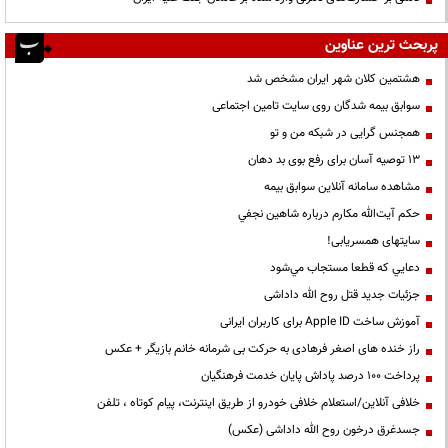
پربحث ترین عناوین
هشتمین کلان شهر ایران مشخص شد
سوابق بیمه شدگان روی سایت تامین اجتماعی
همجنس گرایی در شبکه من و تو
13 توصیه آسان برای رفع بوی بد دهان
مشاهده سامانه آنلاين سوابق بیمه
حكم آيت‌الله مكارم درباره شاهين نجفي
سایتهای همسریابی!
دعايي كه قطعا مستجاب مي‌شود
جزئیات جدید قتل روح الله داداشی
آموزش ساخت Apple ID برای کاربران ایرانی
راز خنده های اصغر فرهادی به حرکت بی شرمانه خانم بازیگر + عکس
پرداخت ۱۰۰ درصد پاداش پایان خدمت فرهنگیان
خلافی آنلاین/استعلام خلافی خودرو از طریق اینترنت، پیام کوتاه ، تلفن
جسدغرق درخون روح الله داداشی (عکس)