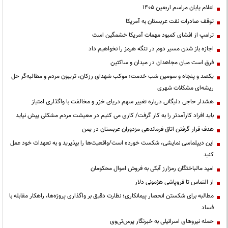
اعلام پایان مراسم اربعین ۱۴۰۵
توقف صادرات نفت عربستان به آمریکا
ترامپ از افشای کمبود مهمات آمریکا خشمگین است
اجازه باز شدن مسیر دوم در تنگه هرمز را نخواهیم داد
فرق است میان مجاهدان در میدان و ساکتین
یکصد و پنجاه و سومین شب خدمت؛ موکب شهدای رزکان، تریبون مردم و مطالبه‌گر حل
ریشه‌ای مشکلات شهری
هشدار حاجی دلیگانی درباره تغییر سهم دریای خزر و مخالفت با واگذاری امتیاز
باید افراد کارآمدتر را به کار گرفت/ کاری می کنیم در معیشت مردم مشکلی پیش نیاید
هدف قرار گرفتن اتاق‌ فرماندهی مزدوران عربستان در یمن
این دیپلماسی نمایشی، شکست خورده است/واقعیت‌ها را بپذیرید و به تعهدات خود عمل
کنید
امید مالباختگان رمزارز آبکی به فروش اموال محکومان
از التماس تا فروپاشی هژمونی دلار
مطالبه برای شکستن انحصار پیمانکاری؛ نظارت دقیق بر واگذاری پروژه‌ها، راهکار مقابله با
فساد
حمله نیروهای اسرائیلی به خبرنگار پرس‌تی‌وی