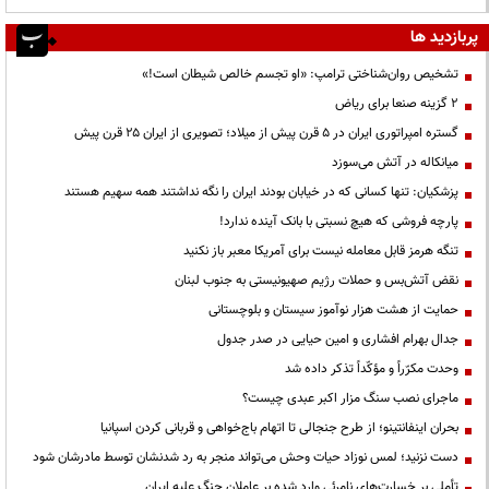
پربازدید ها
تشخیص روان‌شناختی ترامپ: «او تجسم خالص شیطان است!»
۲ گزینه صنعا برای ریاض
گستره امپراتوری ایران در ۵ قرن پیش از میلاد؛ تصویری از ایران ۲۵ قرن پیش
میانکاله در آتش می‌سوزد
پزشکیان: تنها کسانی که در خیابان بودند ایران را نگه نداشتند همه سهیم هستند
پارچه فروشی که هیچ نسبتی با بانک آینده ندارد!
تنگه هرمز قابل معامله نیست برای آمریکا معبر باز نکنید
نقض آتش‌بس و حملات رژیم صهیونیستی به جنوب لبنان
حمایت از هشت هزار نوآموز سیستان و بلوچستانی
جدال بهرام افشاری و امین حیایی در صدر جدول
وحدت مکرّراً و مؤکّداً تذکر داده شد
ماجرای نصب سنگ مزار اکبر عبدی چیست؟
بحران اینفانتینو؛ از طرح جنجالی تا اتهام باج‌خواهی و قربانی کردن اسپانیا
دست نزنید؛ لمس نوزاد حیات وحش می‌تواند منجر به رد شدنشان توسط مادرشان شود
تأملی بر خسارت‌های نامرئی وارد شده بر عاملان جنگ علیه ایران