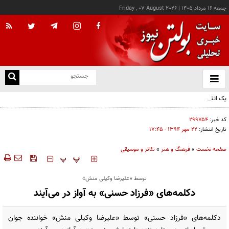
جمعه ۱۶ مرداد ۱۴۰۵
|
Friday , 07 August 2026
از
و
ته
یک اتفاق عجیب در «لوور»
ن
نو
کد خبر:
۲۹۹۷۵۴
تاریخ انتشار:
۲۲ مهر ۱۳۹۴ - ۱۷:۴۵
صفحه نخست
»
فرهنگ و هنر
»
تئاتر و موسیقی
‍‍‍ پ
پ
توسط «علیرضا وکیلی منش»
دکلمه‌های «فرزاد حسنی» به آواز در می‌آیند
دکلمه‌های «فرزاد حسنی» توسط «علیرضا وکیلی منش» خواننده جوان